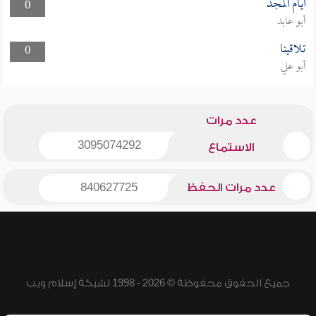
أيام المجد
0
أبو عابد
تلاقينا
0
أبو علي
عدد مرات
3095074292
الاستماع
عدد مرات الحفظ
840627725
جميع الحقوق محفوظة © 2026 - 1998 لشبكة إسلام ويب