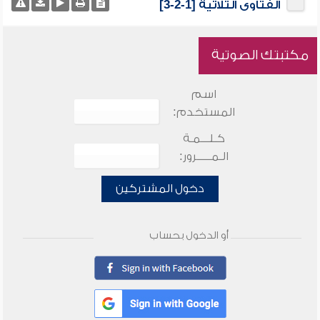
الفتاوى الثلاثية [1-2-3]
مكتبتك الصوتية
اسم
المستخدم:
كـلـــمـة
الـمـــــرور:
دخول المشتركين
أو الدخول بحساب