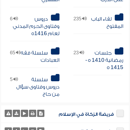
لقاء الباب
235
دروس
6
المفتوح
وفتاوى الحرم المدني
لعام 1416ه
جلسات
23
سلسلة فقه
65
رمضانية 1410 ه -
العبادات
1415 ه
سلسلة
5
دروس وفتاوى سؤال
من حاج
فريضة الزكاة في الإسلام