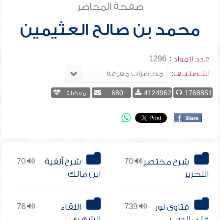
صفحة المحاضر
محمد بن صالح العثيمين
عدد المواد :
1296
التــصنـيــف:
1768851
4124962
680
مفضلة
شرح مختصر
70
شرح ألفية
70
التحرير
ابن مالك
فتاوى نور
739
اللقاء
76
على الدرب
الشهري