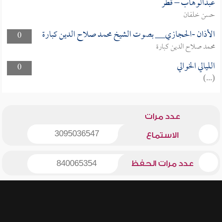
عبدالوهاب – قطر
حسن خلفان
الأذان -الحجازي__ بصوت الشيخ محمد صلاح الدين كبارة
0
محمد صلاح الدين كبارة
الليالي الخوالي
0
(...)
عدد مرات
3095036547
الاستماع
عدد مرات الحفظ
840065354