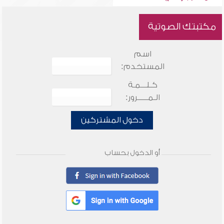
مكتبتك الصوتية
اسم
المستخدم:
كـلـــمـة
الـمـــــرور:
دخول المشتركين
أو الدخول بحساب