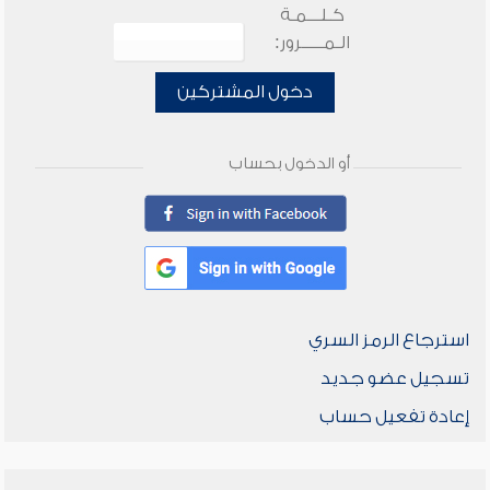
كـلـــمـة
الـمـــــرور:
دخول المشتركين
أو الدخول بحساب
استرجاع الرمز السري
تسجيل عضو جديد
إعادة تفعيل حساب