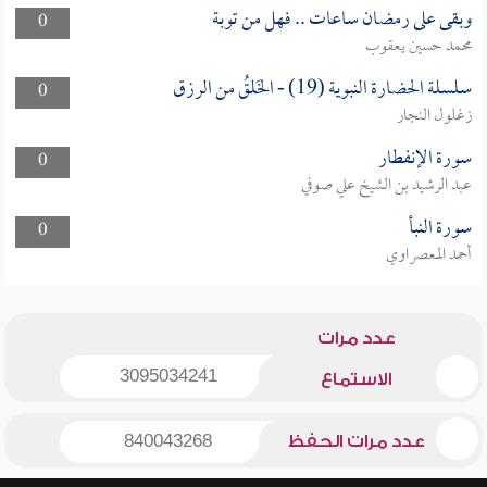
وبقى على رمضان ساعات .. فهل من توبة
0
محمد حسين يعقوب
سلسلة الحضارة النبوية (19) - الخَلقُ من الرزق
0
زغلول النجار
سورة الإنفطار
0
عبد الرشيد بن الشيخ علي صوفي
سورة النبأ
0
أحمد المعصراوي
عدد مرات
3095034241
الاستماع
عدد مرات الحفظ
840043268