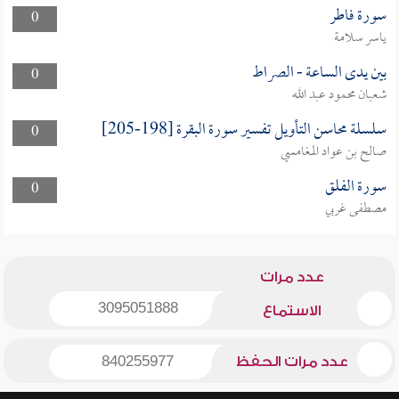
سورة فاطر
0
ياسر سلامة
بين يدى الساعة - الصراط
0
شعبان محمود عبد الله
سلسلة محاسن التأويل تفسير سورة البقرة [198-205]
0
صالح بن عواد المغامسي
سورة الفلق
0
مصطفى غربي
عدد مرات
3095051888
الاستماع
عدد مرات الحفظ
840255977