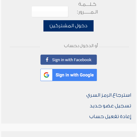
كـلـــمـة
الـمـــــرور:
دخول المشتركين
أو الدخول بحساب
استرجاع الرمز السري
تسجيل عضو جديد
إعادة تفعيل حساب