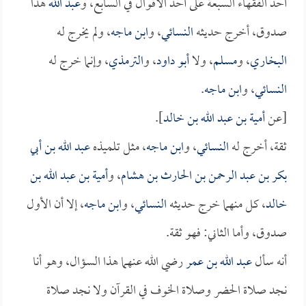
أحد الفقهاء السبعة على أحد الأقوال في السابع، و
عبد الله
هذا
صدوق، أخرج حديثه
النسائي
، و
ابن ماجه
، ولم يخرج له
البخاري
، و
مسلم
، ولا
أبو داود
، و
الترمذي
، وإنما خرج له
النسائي
، و
ابن ماجه
.
[عن
أمية بن عبد الله بن خالد
].
ثقة، أخرج له
النسائي
، و
ابن ماجه
، مثل تلميذه
عبد الله بن أبي
بكر بن عبد الرحمن بن الحارث بن هشام
، و
أمية بن عبد الله بن
خالد
، كل منهما خرج حديثه
النسائي
، و
ابن ماجه
، إلا أن الأول
صدوق، وأما الثاني: فهو ثقة.
أنه سأل
عبد الله بن عمر
رضي الله عنهما هذا السؤال، وهو أنا
نجد صلاة الحضر وصلاة الخوف في القرآن ولا نجد صلاة