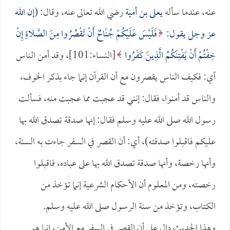
عنه، عندما سأله
يعلى بن أمية
رضي الله تعالى عنه، وقال: (
إن الله
عز وجل يقول:
فَلَيْسَ عَلَيْكُمْ جُنَاحٌ أَنْ تَقْصُرُوا مِنَ الصَّلاةِ إِنْ
خِفْتُمْ أَنْ يَفْتِنَكُمُ الَّذِينَ كَفَرُوا
[النساء:101]، وقد أمن الناس
أي: فكيف الناس يقصرون مع أن القرآن إنما جاء بذكر الخوف،
والناس قد أمنوا، فقال: إنني قد عجبت مما عجبت منه، فسألت
رسول الله صلى الله عليه وسلم فقال: إنها صدقة تصدق الله بها
عليكم فاقبلوا صدقته)، أي: أن القصر في السفر جاءت به السنة،
وأنها رخصة، وأنها صدقة تصدق الله بها على عباده، فاقبلوا
رخصته، ومن المعلوم أن الأحكام الشرعية إنما تؤخذ من
الكتاب، وتؤخذ من سنة الرسول صلى الله عليه وسلم.
وهذا الحديث دال على أن القصر في السفر مع الأمن، إنما هو