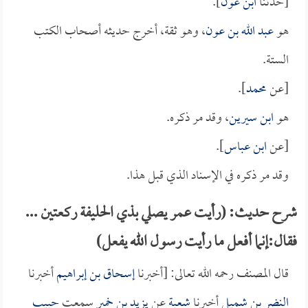
[حدثنا
ابن عون
].
هو
عبد الله بن عون
، وهو ثقة، أخرج حديثه أصحاب الكتب
الستة.
[عن
محمد
].
هو
ابن سيرين
، وقد مر ذكره.
[عن
ابن عباس
].
وقد مر ذكره في الإسناد الذي قبل هذا.
شرح حديث: (رأيت عمر يصلي بذي الحليفة ركعتين ...
فقال:إنما أفعل ما رأيت رسول الله يفعل)
قال المصنف رحمه الله تعالى: [أخبرنا
إسحاق بن إبراهيم
أخبرنا
النضر بن شميل
أخبرنا
شعبة
عن
يزيد بن خمير
سمعت
حبيب