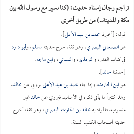
تراجم رجال إسناد حديث: (كنا نسير مع رسول الله بين
مكة والمدينة..) من طريق أخرى
قوله: [أخبرنا
محمد بن عبد الأعلى
].
هو
الصنعاني البصري
، وهو ثقة، خرج حديثه
مسلم
، و
أبو داود
في كتاب القدر، و
الترمذي
، و
النسائي
، و
ابن ماجه
.
[حدثنا
خالد
].
هو
ابن الحارث
، وإذا جاء
محمد بن عبد الأعلى
يروي عن
خالد
،
وهذا كثيراً ما يأتي ذكره في الأسانيد فيروي عن
خالد
غير
منسوب، فالمراد به
خالد بن الحارث البصري
، وهو ثقة، أخرج
حديثه أصحاب الكتب الستة.