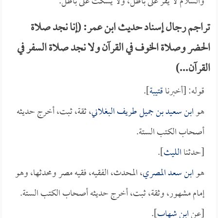
والسلام لا يقر على باطل، ولا يسكت على باطل.
تراجم رجال إسناد حديث ابن عمر: (إنا نجد صلاة
الحضر وصلاة الخوف في القرآن ولا نجد صلاة السفر في
القرآن...)
قوله: [أخبرنا
قتيبة
].
هو
ابن سعيد بن جميل طريف البغلاني
، ثقة، ثبت، أخرج حديثه
أصحاب الكتب الستة.
[حدثنا
الليث
].
هو
ابن سعد المصري
، المحدث، الفقيه، فقيه مصر ومحدثها، وهو
إمام مشهور، وثقة، ثبت، أخرج حديثه أصحاب الكتب الستة.
[عن
ابن شهاب
].