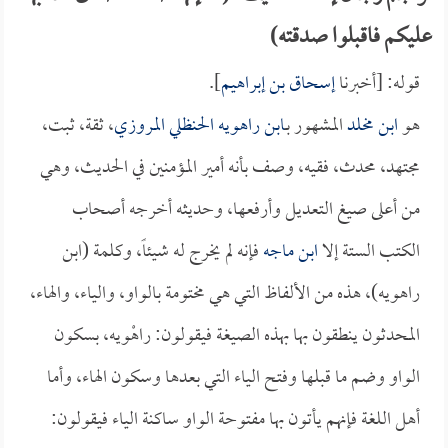
عليكم فاقبلوا صدقته)
قوله: [أخبرنا
إسحاق بن إبراهيم
].
هو
ابن مخلد
المشهور بـ
ابن راهويه الحنظلي المروزي
، ثقة، ثبت،
مجتهد، محدث، فقيه، وصف بأنه أمير المؤمنين في الحديث، وهي
من أعلى صيغ التعديل وأرفعها، وحديثه أخرجه أصحاب
الكتب الستة إلا
ابن ماجه
فإنه لم يخرج له شيئاً، وكلمة (ابن
راهويه)، هذه من الألفاظ التي هي مختومة بالواو، والياء، والهاء،
المحدثون ينطقون بها بهذه الصيغة فيقولون: راهْويه، بسكون
الواو وضم ما قبلها وفتح الياء التي بعدها وسكون الهاء، وأما
أهل اللغة فإنهم يأتون بها مفتوحة الواو ساكنة الياء فيقولون: