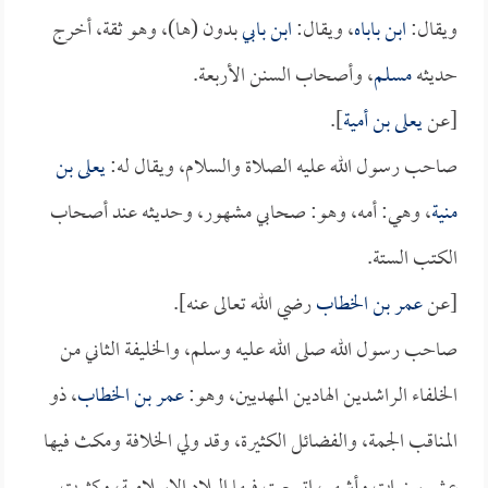
ويقال:
ابن باباه
، ويقال:
ابن بابي
بدون (ها)، وهو ثقة، أخرج
حديثه
مسلم
، وأصحاب السنن الأربعة.
[عن
يعلى بن أمية
].
صاحب رسول الله عليه الصلاة والسلام، ويقال له:
يعلى بن
منية
، وهي: أمه، وهو: صحابي مشهور، وحديثه عند أصحاب
الكتب الستة.
[عن
عمر بن الخطاب
رضي الله تعالى عنه].
صاحب رسول الله صلى الله عليه وسلم، والخليفة الثاني من
الخلفاء الراشدين الهادين المهديين، وهو:
عمر بن الخطاب
، ذو
المناقب الجمة، والفضائل الكثيرة، وقد ولي الخلافة ومكث فيها