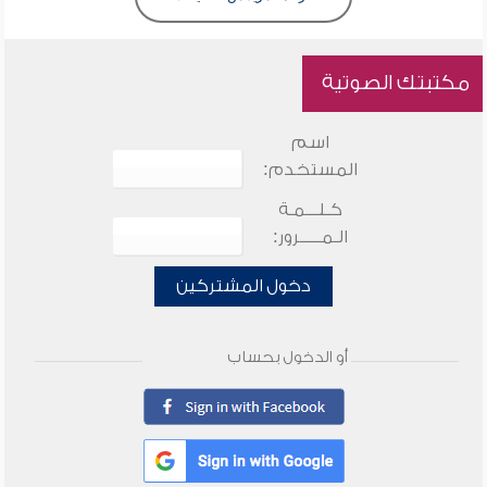
مكتبتك الصوتية
اسم
المستخدم:
كـلـــمـة
الـمـــــرور:
دخول المشتركين
أو الدخول بحساب