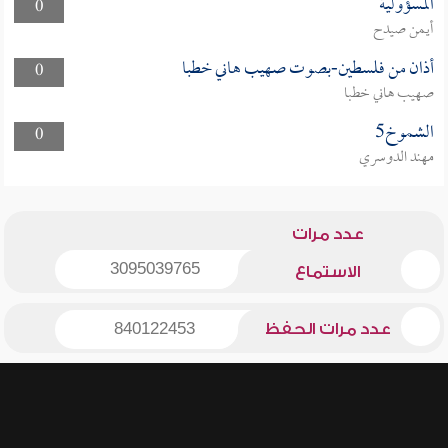
المسؤولية
0
أيمن صيدح
أذان من فلسطين-بصوت صهيب هاني خطبا
0
صهيب هاني خطبا
الشموخ5
0
مهند الدوسري
عدد مرات
3095039765
الاستماع
عدد مرات الحفظ
840122453