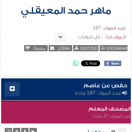
ماهر حمد المعيقلي
عدد المواد:
197
الــروايـــات:
100266048
10072522
12694
مفضلة
حفص عن عاصم
عدد المواد: 197 مادة
المصحف المعلم
عدد المواد: 37 مادة