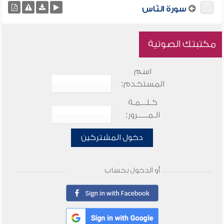
سورة النّاس
مكتبتك الصوتية
اسم
المستخدم:
كـلـــمـة
الـمـــــرور:
دخول المشتركين
أو الدخول بحساب