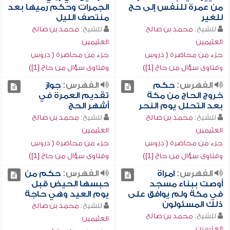
من عمرة للنفس إلى حج
الجمرات وحكم رميها بعد
للغير
منتصف الليل
للشيخ:
محمد بن صالح
للشيخ:
محمد بن صالح
العثيمين
العثيمين
جزء من محاضرة ( دروس
جزء من محاضرة ( دروس
وفتاوى سؤال من حاج [1])
وفتاوى سؤال من حاج [1])
الفهرس:
حكم
الفهرس:
جواز
خروج الحاج من مكة
تقديم العمرة في
بعد التحلل يوم النحر
أشهر الحج
للشيخ:
محمد بن صالح
للشيخ:
محمد بن صالح
العثيمين
العثيمين
جزء من محاضرة ( دروس
جزء من محاضرة ( دروس
وفتاوى سؤال من حاج [1])
وفتاوى سؤال من حاج [1])
الفهرس:
امراة
الفهرس:
حكم من
أوصت ببناء مسجد
حبسها الحيض قبل
في مكة ولم يوافق على
يوم العيد وهي حاجة
ذلك المسئولون
للشيخ:
محمد بن صالح
للشيخ:
محمد بن صالح
العثيمين
العثيمين