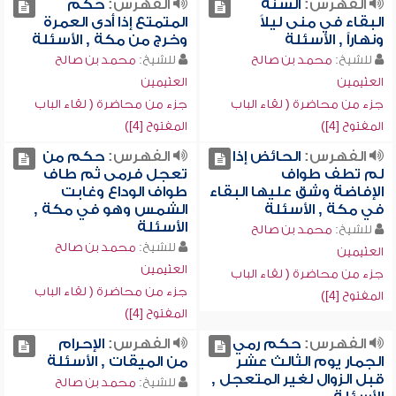
الفهرس:
السنة
الفهرس:
حكم
البقاء في منى ليلاً
المتمتع إذا أدى العمرة
ونهاراً , الأسئلة
وخرج من مكة , الأسئلة
للشيخ:
محمد بن صالح
للشيخ:
محمد بن صالح
العثيمين
العثيمين
جزء من محاضرة ( لقاء الباب
جزء من محاضرة ( لقاء الباب
المفتوح [4])
المفتوح [4])
الفهرس:
الحائض إذا
الفهرس:
حكم من
لم تطف طواف
تعجل فرمى ثم طاف
الإفاضة وشق عليها البقاء
طواف الوداع وغابت
في مكة , الأسئلة
الشمس وهو في مكة ,
الأسئلة
للشيخ:
محمد بن صالح
للشيخ:
محمد بن صالح
العثيمين
العثيمين
جزء من محاضرة ( لقاء الباب
جزء من محاضرة ( لقاء الباب
المفتوح [4])
المفتوح [4])
الفهرس:
حكم رمي
الفهرس:
الإحرام
الجمار يوم الثالث عشر
من الميقات , الأسئلة
قبل الزوال لغير المتعجل ,
للشيخ:
محمد بن صالح