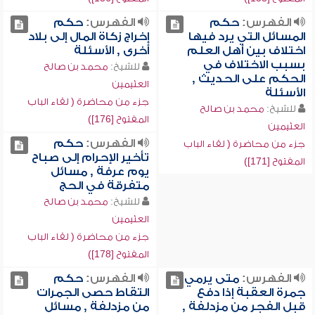
الفهرس:
حكم
الفهرس:
حكم
المسائل التي يرد فيها
إخراج زكاة المال إلى بلاد
اختلاف بين أهل العلم
أخرى , الأسئلة
بسبب الاختلاف في
للشيخ:
محمد بن صالح
الحكم على الحديث ,
العثيمين
الأسئلة
جزء من محاضرة ( لقاء الباب
للشيخ:
محمد بن صالح
المفتوح [176])
العثيمين
الفهرس:
حكم
جزء من محاضرة ( لقاء الباب
تأخير الإحرام إلى صباح
المفتوح [171])
يوم عرفة , مسائل
متفرقة في الحج
للشيخ:
محمد بن صالح
العثيمين
جزء من محاضرة ( لقاء الباب
المفتوح [178])
الفهرس:
متى يرمي
الفهرس:
حكم
جمرة العقبة إذا دفع
التقاط حصى الجمرات
قبل الفجر من مزدلفة ,
من مزدلفة , مسائل