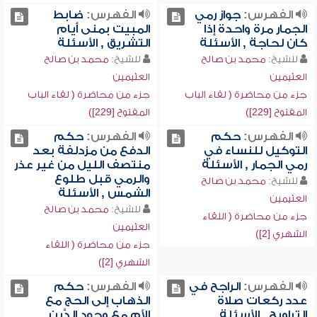
الفهرس:
جواز رمي
الفهرس:
ضابط
الجمار مرة واحدة إذا
المبيت بمنى أيام
كان لحاجة , الأسئلة
التشريق , الأسئلة
للشيخ:
محمد بن صالح
للشيخ:
محمد بن صالح
العثيمين
العثيمين
جزء من محاضرة ( لقاء الباب
جزء من محاضرة ( لقاء الباب
المفتوح [229])
المفتوح [229])
الفهرس:
حكم
الفهرس:
حكم
التوكيل للنساء في
الدفع من مزدلفة بعد
رمي الجمار , الأسئلة
منتصف الليل من غير عذر
والرمي قبل طلوع
للشيخ:
محمد بن صالح
الشمس , الأسئلة
العثيمين
للشيخ:
محمد بن صالح
جزء من محاضرة ( اللقاء
العثيمين
الشهري [2])
جزء من محاضرة ( اللقاء
الشهري [2])
الفهرس:
الراجح في
الفهرس:
حكم
عدد ركعات صلاة
الذهاب إلى الحج مع
التراويح , الأسئلة
الأم مع وجود الدَّين ,