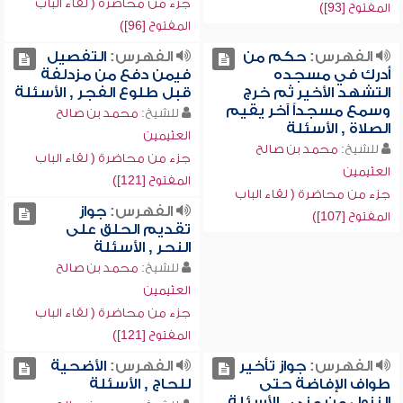
جزء من محاضرة ( لقاء الباب
المفتوح [93])
المفتوح [96])
الفهرس:
حكم من
الفهرس:
التفصيل
أدرك في مسجده
فيمن دفع من مزدلفة
التشهد الأخير ثم خرج
قبل طلوع الفجر , الأسئلة
وسمع مسجداً آخر يقيم
للشيخ:
محمد بن صالح
الصلاة , الأسئلة
العثيمين
للشيخ:
محمد بن صالح
جزء من محاضرة ( لقاء الباب
العثيمين
المفتوح [121])
جزء من محاضرة ( لقاء الباب
الفهرس:
جواز
المفتوح [107])
تقديم الحلق على
النحر , الأسئلة
للشيخ:
محمد بن صالح
العثيمين
جزء من محاضرة ( لقاء الباب
المفتوح [121])
الفهرس:
جواز تأخير
الفهرس:
الأضحية
طواف الإفاضة حتى
للحاج , الأسئلة
النزول من منى , الأسئلة