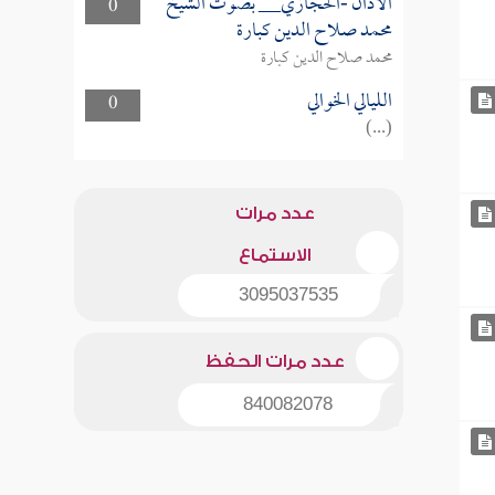
الأذان -الحجازي__ بصوت الشيخ
0
محمد صلاح الدين كبارة
محمد صلاح الدين كبارة
الليالي الخوالي
0
(...)
عدد مرات
الاستماع
3095037535
عدد مرات الحفظ
840082078