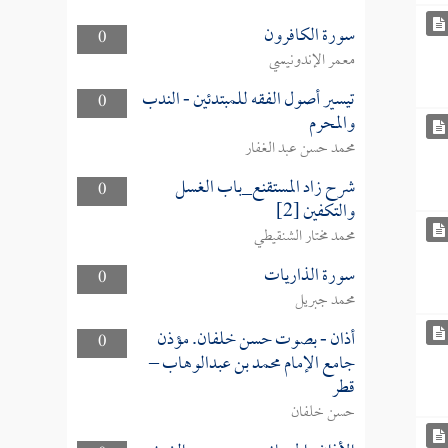
سورة الكافرون
0
معمر الإندونيسي
تيسير أصول الفقه للمبتدئين - الندب
0
والمحرم
محمد حسن عبد الغفار
شرح زاد المستقنع_باب الغسل
0
والتكفين [2]
محمد مختار الشنقيطي
سورة الذاريات
0
محمد جبريل
أذان - بصوت حسن خلفان. مؤذن
0
جامع الإمام محمد بن عبدالوهاب –
قطر
حسن خلفان