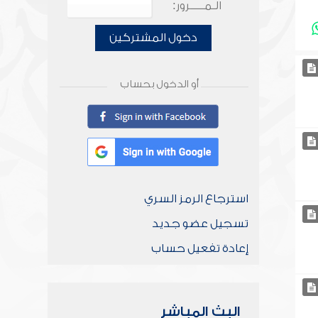
الـمـــــرور:
دخول المشتركين
أو الدخول بحساب
استرجاع الرمز السري
تسجيل عضو جديد
إعادة تفعيل حساب
البث المباشر