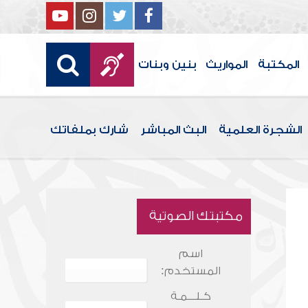
المكتبة
المواريث
بنين وبنات
الشجرة العلمية
البث المباشر
شارك بملفاتك
مكتبتك الصوتية
اسم
المستخدم:
كـلـــمـة