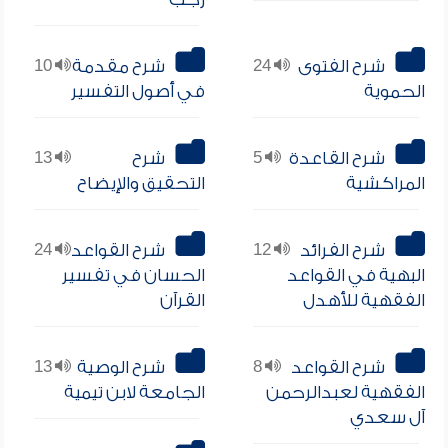
شرح الفتوى
24
شرح مقدمة
10
الحموية
في أصول التفسير
شرح القاعدة
5
شرح
13
المراكشية
التحقيق والإيضاح
شرح الفرائد
12
شرح القواعد
24
البهية في القواعد
الحسان في تفسير
الفقهية للأهدل
القرآن
شرح القواعد
8
شرح الوصية
13
الفقهية لعبدالرحمن
الجامعة لابن تيمية
آل سعدي