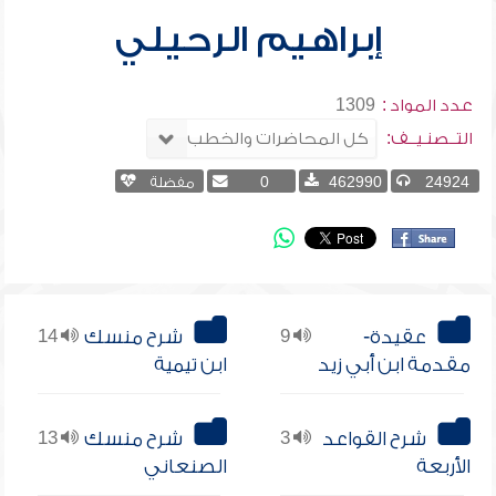
إبراهيم الرحيلي
عدد المواد :
1309
التــصنـيــف:
24924
462990
0
مفضلة
عقيدة-
9
شرح منسك
14
مقدمة ابن أبي زيد
ابن تيمية
شرح القواعد
3
شرح منسك
13
الأربعة
الصنعاني