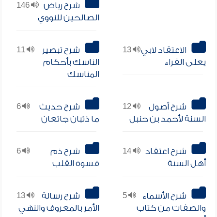
شرح رياض
146
الصالحين للنووي
الاعتقاد لابي
13
شرح تبصير
11
يعلى الفراء
الناسك بأحكام
المناسك
شرح أصول
12
شرح حديث
6
السنة لأحمد بن حنبل
ما ذئبان جائعان
شرح اعتقاد
14
شرح ذم
6
أهل السنة
قسوة القلب
شرح الأسماء
5
شرح رسالة
13
والصفات من كتاب
الأمر بالمعروف والنهي