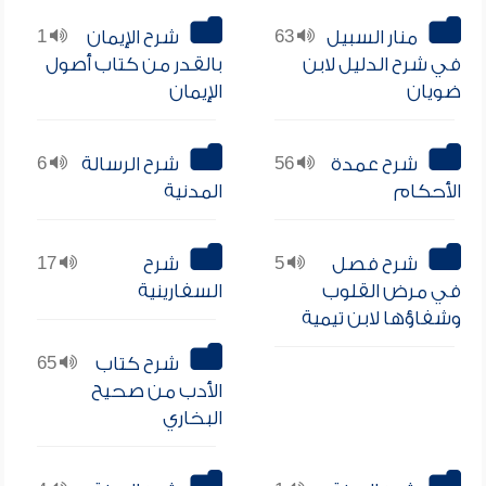
منار السبيل
63
شرح الإيمان
1
في شرح الدليل لابن
بالقدر من كتاب أصول
ضويان
الإيمان
شرح عمدة
56
شرح الرسالة
6
الأحكام
المدنية
شرح فصل
5
شرح
17
في مرض القلوب
السفارينية
وشفاؤها لابن تيمية
شرح كتاب
65
الأدب من صحيح
البخاري