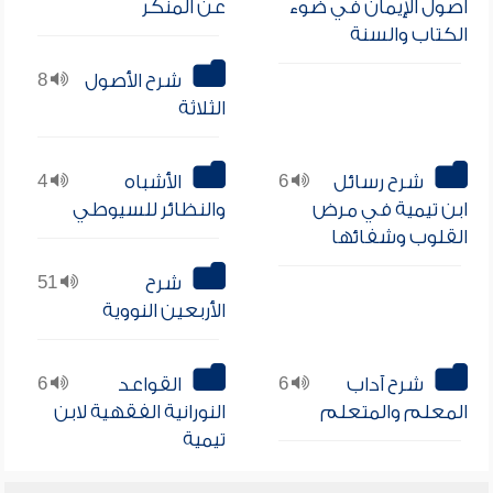
أصول الإيمان في ضوء
عن المنكر
الكتاب والسنة
شرح الأصول
8
الثلاثة
شرح رسائل
6
الأشباه
4
ابن تيمية في مرض
والنظائر للسيوطي
القلوب وشفائها
شرح
51
الأربعين النووية
شرح آداب
6
القواعد
6
المعلم والمتعلم
النورانية الفقهية لابن
تيمية