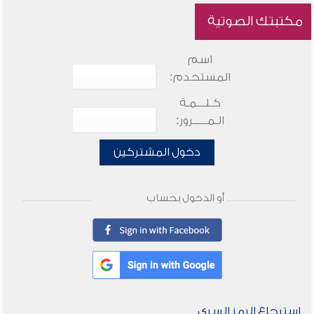
مكتبتك الصوتية
اسم
المستخدم:
كـلـــمـة
الـمـــــرور:
دخول المشتركين
أو الدخول بحساب
استرجاع الرمز السري