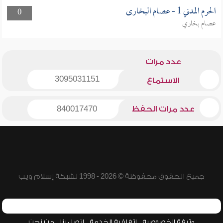
الحرم المدني 1 - عصام البخارى
0
عصام بخاري
عدد مرات
3095031151
الاستماع
عدد مرات الحفظ
840017470
جميع الحقوق محفوظة © 2026 - 1998 لشبكة إسلام ويب
وثيقة الخصوصية
اتفاقية الخدمة
اتصل بنا
من نحن