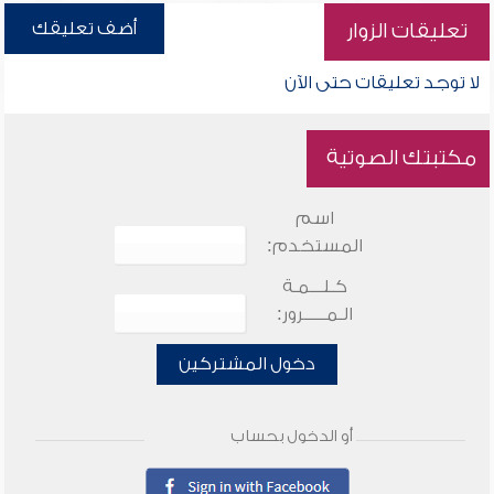
أضف تعليقك
تعليقات الزوار
لا توجد تعليقات حتى الآن
مكتبتك الصوتية
اسم
المستخدم:
كـلـــمـة
الـمـــــرور:
دخول المشتركين
أو الدخول بحساب