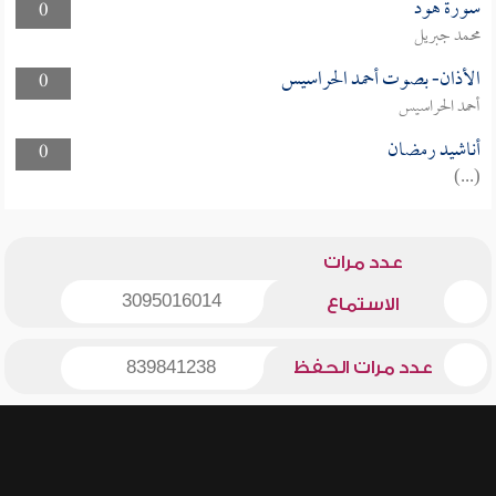
سورة هود
0
محمد جبريل
الأذان- بصوت أحمد الحراسيس
0
أحمد الحراسيس
أناشيد رمضان
0
(...)
عدد مرات
3095016014
الاستماع
عدد مرات الحفظ
839841238