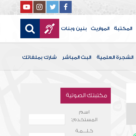
المكتبة
المواريث
بنين وبنات
الشجرة العلمية
البث المباشر
شارك بملفاتك
مكتبتك الصوتية
اسم
المستخدم:
كـلـــمـة