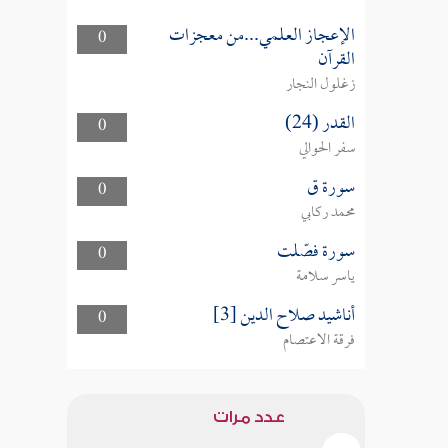
الإعجاز العلمي...من معجزات
0
القرآن
زغلول النجار
القدر (24)
0
سفر الحوالي
سورة ق
0
محمد ركابي
سورة فصّلت
0
ياسر سلامة
أناشيد صلاح الدين [3]
0
فرقة الاعتصام
عدد مرات