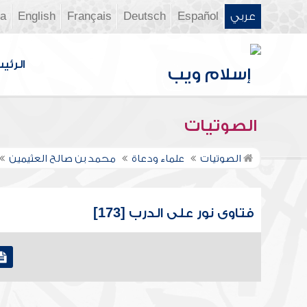
عربي
Español
Deutsch
Français
English
ia
الرئي
الصوتيات
الصوتيات
علماء ودعاة
محمد بن صالح العثيمين
فتاوى نور على الدرب [173]