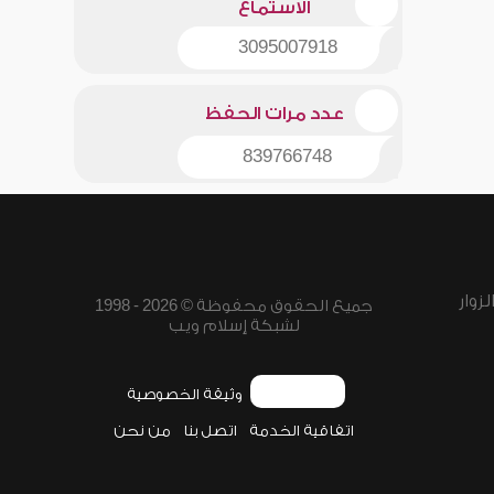
الاستماع
3095007918
عدد مرات الحفظ
839766748
زوار
جميع الحقوق محفوظة © 2026 - 1998
لشبكة إسلام ويب
وثيقة الخصوصية
اتفاقية الخدمة
اتصل بنا
من نحن