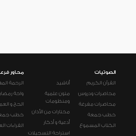
الصوتيات
محاور فرع
القرآن الكريم
أناشيد
الرحمة المه
محاضرات ودروس
متون علمية
واحة رمضان
ومنظومات
محاضرات مفرغة
الحج و العم
مختارات من الأذان
خطب جمعة
خطب جمع
أدعية و أذكار
الكتاب المسموع
القراءات ال
استراحة التسجيلات