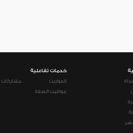
ية
خدمات تفاعلية
داة
المواريث
مشاركات ال
مواقيت الصلاة
رة
ة
عشر