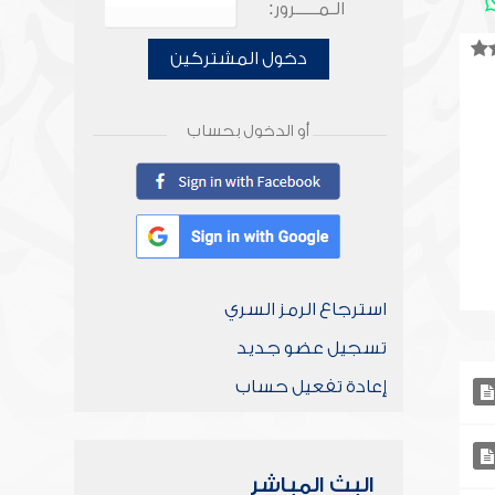
الـمـــــرور:
دخول المشتركين
أو الدخول بحساب
استرجاع الرمز السري
تسجيل عضو جديد
إعادة تفعيل حساب
البث المباشر