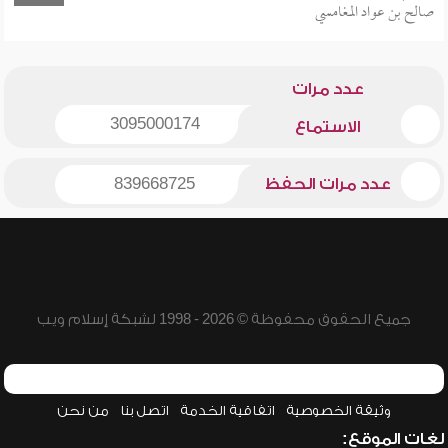
صالح بن عواد المغامسي
عدد مرات
3095000174
الاستماع
عدد مرات الحفظ
839668725
جميع الحقوق محفوظة © 2026 - 1998 لشبكة إسلام ويب
وثيقة الخصوصية
اتفاقية الخدمة
اتصل بنا
من نحن
لغات الموقع: