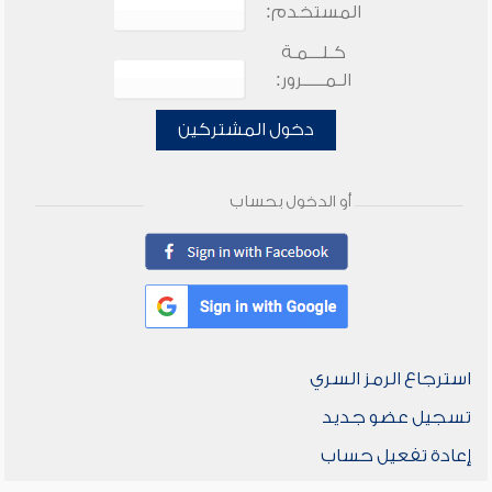
المستخدم:
كـلـــمـة
الـمـــــرور:
دخول المشتركين
أو الدخول بحساب
استرجاع الرمز السري
تسجيل عضو جديد
إعادة تفعيل حساب