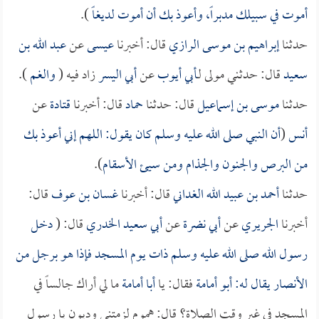
أموت في سبيلك مدبراً، وأعوذ بك أن أموت لديغاً
).
حدثنا
إبراهيم بن موسى الرازي
قال: أخبرنا
عيسى
عن
عبد الله بن
سعيد
قال: حدثني مولى لـ
أبي أيوب
عن
أبي اليسر
زاد فيه (
والغم
).
حدثنا
موسى بن إسماعيل
قال: حدثنا
حماد
قال: أخبرنا
قتادة
عن
أنس
(
أن النبي صلى الله عليه وسلم كان يقول: اللهم إني أعوذ بك
من البرص والجنون والجذام ومن سيئ الأسقام
).
حدثنا
أحمد بن عبيد الله الغداني
قال: أخبرنا
غسان بن عوف
قال:
أخبرنا
الجريري
عن
أبي نضرة
عن
أبي سعيد الخدري
قال: (
دخل
رسول الله صلى الله عليه وسلم ذات يوم المسجد فإذا هو برجل من
الأنصار يقال له:
أبو أمامة
فقال: يا
أبا أمامة
ما لي أراك جالساً في
المسجد في غير وقت الصلاة؟ قال: هموم لزمتني وديون يا رسول