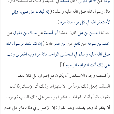
بردة
عن
الأغر المزني
-قال
مسدد
في حديثه وكانت له صحبة- قال:
قال رسول الله صلى الله عليه وسلم: (
إنه ليغان على قلبي، وإني
لأستغفر الله في كل يوم مائة مرة
).
حدثنا
الحسن بن علي
قال: حدثنا
أبو أسامة
عن
مالك بن مغول
عن
محمد بن سوقة
عن
نافع
عن
ابن عمر
قال: (
إن كنا لنعد لرسول الله
صلى الله عليه وسلم في المجلس الواحد مائة مرة رب اغفر لي وتب
علي إنك أنت التواب الرحيم
) ].
وأضعف وجوه الاستغفار أن يكون مع إصرار، بل كان بعض
السلف يجعل ذلك نوعاً من الاستهزاء، وذلك أن الإنسان إذا كان
يقترف ذنباً وأثناء اقترافه يستغفر فهو مصر على ذلك الذنب ثم يريد
أن يغفر له وهو يفعله، ولهذا نقول: إن الإصرار في ذلك داع على عدم