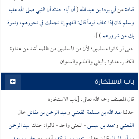
قتادة
عن
أبي بردة بن عبد الله
(
أن أباه حدثه أن النبي صلى الله عليه
وسلم كان إذا خاف قوماً قال: اللهم إنا نجعلك في نحورهم، ونعوذ
بك من شرورهم
) ].
حتى لو كانوا مسلمين؛ لأن من المسلمين من ظلمه أشد من عداوة
الكفار، عداوة بالبغي والظلم والعدوان.
باب الاستخارة
قال المصنف رحمه الله تعالى: [باب الاستخارة
حدثنا
عبد الله بن مسلمة القعنبي
و
عبد الرحمن بن مقاتل
خال
القعنبي
و
محمد بن عيسى
- المعنى واحد - قالوا: حدثنا
عبد الرحمن
بن أبي الموال
قال: حدثني
محمد بن المنكدر
أنه سمع
جابر بن عبد