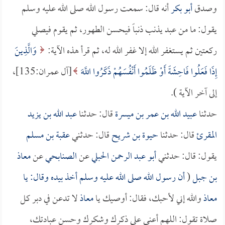
وصدق
أبو بكر
أنه قال: سمعت رسول الله صلى الله عليه وسلم
يقول: ما من عبد يذنب ذنباً فيحسن الطهور، ثم يقوم فيصلي
ركعتين ثم يستغفر الله إلا غفر الله له، ثم قرأ هذه الآية:
وَالَّذِينَ
إِذَا فَعَلُوا فَاحِشَةً أَوْ ظَلَمُوا أَنْفُسَهُمْ ذَكَرُوا اللَّهَ
[آل عمران:135]،
إلى آخر الآية ).
حدثنا
عبيد الله بن عمر بن ميسرة
قال: حدثنا
عبد الله بن يزيد
المقرئ
قال: حدثنا
حيوة بن شريح
قال: حدثني
عقبة بن مسلم
يقول: قال: حدثني
أبو عبد الرحمن الحبلي
عن
الصنابحي
عن
معاذ
بن جبل
(
أن رسول الله صلى الله عليه وسلم أخذ بيده وقال: يا
معاذ
والله إني لأحبك، فقال: أوصيك يا
معاذ
لا تدعن في دبر كل
صلاة تقول: اللهم أعني على ذكرك وشكرك وحسن عبادتك،