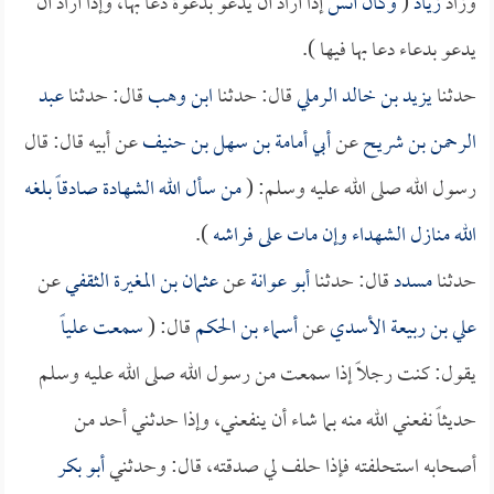
وزاد
زياد
(
وكان
أنس
إذا أراد أن يدعو بدعوة دعا بها، وإذا أراد أن
يدعو بدعاء دعا بها فيها ).
حدثنا
يزيد بن خالد الرملي
قال: حدثنا
ابن وهب
قال: حدثنا
عبد
الرحمن بن شريح
عن
أبي أمامة بن سهل بن حنيف
عن أبيه قال: قال
رسول الله صلى الله عليه وسلم: (
من سأل الله الشهادة صادقاً بلغه
الله منازل الشهداء وإن مات على فراشه
).
حدثنا
مسدد
قال: حدثنا
أبو عوانة
عن
عثمان بن المغيرة الثقفي
عن
علي بن ربيعة الأسدي
عن
أسماء بن الحكم
قال: (
سمعت
علياً
يقول: كنت رجلاً إذا سمعت من رسول الله صلى الله عليه وسلم
حديثاً نفعني الله منه بما شاء أن ينفعني، وإذا حدثني أحد من
أصحابه استحلفته فإذا حلف لي صدقته، قال: وحدثني
أبو بكر