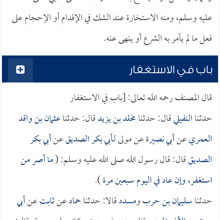
عليه وسلم، ومنه الاستخارة عند الشك في الإقدام أو الإحجام على
فعل ما لم يأمر به الشرع أو ينهى عنه.
باب في الاستغفار
قال المصنف رحمه الله تعالى: [باب في الاستغفار
حدثنا
النفيلي
قال: حدثنا
مخلد بن يزيد
قال: حدثنا
عثمان بن واقد
العمري
عن
أبي نصيرة
عن مولى لـ
أبي بكر الصديق
عن
أبي بكر
الصديق
قال: قال رسول الله صلى الله عليه وسلم: (
ما أصر من
استغفر، وإن عاد في اليوم سبعين مرة
).
حدثنا
سليمان بن حرب
و
مسدد
قالا: حدثنا
حماد
عن
ثابت
عن
أبي