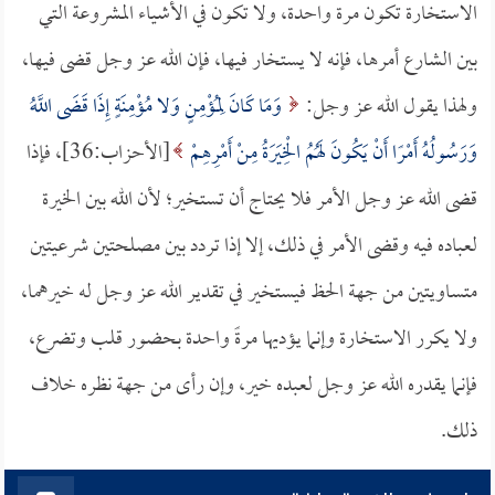
الاستخارة تكون مرة واحدة، ولا تكون في الأشياء المشروعة التي
بين الشارع أمرها، فإنه لا يستخار فيها، فإن الله عز وجل قضى فيها،
ولهذا يقول الله عز وجل:
وَمَا كَانَ لِمُؤْمِنٍ وَلا مُؤْمِنَةٍ إِذَا قَضَى اللَّهُ
وَرَسُولُهُ أَمْرًا أَنْ يَكُونَ لَهُمُ الْخِيَرَةُ مِنْ أَمْرِهِمْ
[الأحزاب:36]، فإذا
قضى الله عز وجل الأمر فلا يحتاج أن تستخير؛ لأن الله بين الخيرة
لعباده فيه وقضى الأمر في ذلك، إلا إذا تردد بين مصلحتين شرعيتين
متساويتين من جهة الحظ فيستخير في تقدير الله عز وجل له خيرهما،
ولا يكرر الاستخارة وإنما يؤديها مرةً واحدة بحضور قلب وتضرع،
فإنما يقدره الله عز وجل لعبده خير، وإن رأى من جهة نظره خلاف
ذلك.