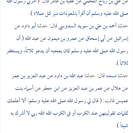
عن
علي بن رباح اللخمي
عن
عقبة بن عامر
قال: (
أمرني رسول الله
صلى الله عليه وسلم أن أقرأ بالمعوذات دبر كل صلاة
).
حدثنا
أحمد بن علي بن سويد السدوسي
قال: حدثنا
أبو داود
عن
إسرائيل
عن
أبي إسحاق
عن
عمرو بن ميمون
عن
عبد الله
(
أن
رسول الله صلى الله عليه وسلم كان يعجبه أن يدعو ثلاثاً، ويستغفر
ثلاثاً
).
حدثنا
مسدد
قال: حدثنا
عبد الله بن داود
عن
عبد العزيز بن عمر
عن
هلال
عن
عمر بن عبد العزيز
عن
ابن جعفر
عن
أسماء بنت
عميس
قالت: (
قال لي رسول الله صلى الله عليه وسلم: ألا أعلمك
كلمات تقولينهن عند الكرب أو في الكرب الله الله ربي لا أشرك به
شيئاً
).