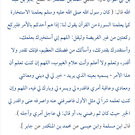
الله
قال: (
كان رسول الله صلى الله عليه وسلم يعلمنا الاستخارة
كما يعلمنا السورة من القرآن يقول لنا: إذا هم أحدكم بالأمر فليركع
ركعتين من غير الفريضة وليقل: اللهم إني أستخيرك بعلمك،
وأستقدرك بقدرتك، وأسألك من فضلك العظيم، فإنك تقدر ولا
أقدر، وتعلم ولا أعلم وأنت علام الغيوب، اللهم إن كنت تعلم أن
هذا الأمر - يسميه بعينه الذي يريد - خير لي في ديني ومعاشي
ومعادي وعاقبة أمري فاقدره لي ويسره لي وبارك لي فيه، اللهم وإن
كنت تعلمه شراً لي مثل الأول فاصرفني عنه واصرفه عنى واقدر لي
الخير حيث كان ثم رضني به، أو قال: في عاجل أمري وآجله
).
قال
ابن مسلمة
و
ابن عيسى
عن
محمد بن المنكدر
عن
جابر
].