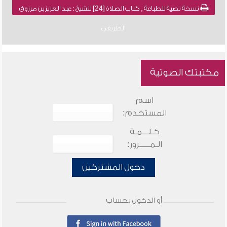
نسخة نصية للطباعة , كتاب الصلاة [24] للشيخ : عبد العزيز بن مرزوق
الطريفي
مكتبتك الصوتية
اسم
المستخدم:
كـلـــمـة
الـمـــــرور:
دخول المشتركين
أو الدخول بحساب