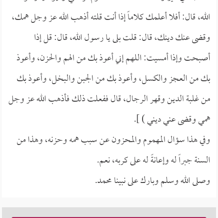
الله، قال: أفلا أعلمك كلاماً إذا أنت قلته أذهب الله عز وجل همك،
وقضى عنك دينك، قال: قلت بلى يا رسول الله، قال: قل إذا
أصبحت وإذا أمسيت: اللهم إني أعوذ بك من الهم والحزن، وأعوذ
بك من العجز والكسل، وأعوذ بك من الجبن والبخل، وأعوذ بك
من غلبة الدين وقهر الرجال، قال ففعلت ذلك فأذهب الله عز وجل
همي وقضى عني ديني ) ].
وفي هذا سؤال المهموم والمحزون عن سبب همه وحزنه، وهذا من
السنة جبراً له وإعانةً له على كربه، نعم.
وصلى الله وسلم وبارك على نبينا محمد.