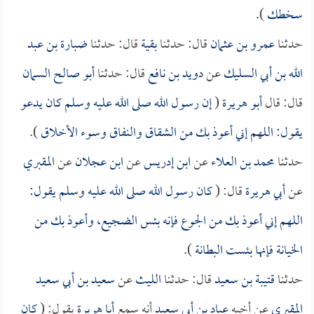
سخطك
).
حدثنا
عمرو بن عثمان
قال: حدثنا
بقية
قال: حدثنا
ضبارة بن عبد
الله بن أبي السليك
عن
دويد بن نافع
قال: حدثنا
أبو صالح السمان
قال: قال
أبو هريرة
(
إن رسول الله صلى الله عليه وسلم كان يدعو
يقول: اللهم إني أعوذ بك من الشقاق والنفاق وسوء الأخلاق
).
حدثنا
محمد بن العلاء
عن
ابن إدريس
عن
ابن عجلان
عن
المقبري
عن
أبي هريرة
قال: (
كان رسول الله صلى الله عليه وسلم يقول:
اللهم إني أعوذ بك من الجوع فإنه بئس الضجيع، وأعوذ بك من
الخيانة فإنها بئست البطانة
).
حدثنا
قتيبة بن سعيد
قال: حدثنا
الليث
عن
سعيد بن أبي سعيد
المقبري
عن أخيه
عباد بن أبي سعيد
أنه سمع
أبا هريرة
يقول: (
كان