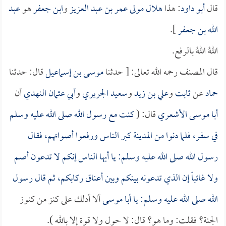
قال
أبو داود
: هذا
هلال مولى عمر بن عبد العزيز
و
ابن جعفر
هو
عبد
الله بن جعفر
].
اللهُ اللهُ بالرفع.
قال المصنف رحمه الله تعالى: [ حدثنا
موسى بن إسماعيل
قال: حدثنا
حماد
عن
ثابت
و
علي بن زيد
و
سعيد الجريري
و
أبي عثمان النهدي
أن
أبا موسى الأشعري
قال: (
كنت مع رسول الله صلى الله عليه وسلم
في سفر، فلما دنوا من المدينة كبر الناس ورفعوا أصواتهم، فقال
رسول الله صلى الله عليه وسلم: يا أيها الناس إنكم لا تدعون أصم
ولا غائباً إن الذي تدعونه بينكم وبين أعناق ركابكم، ثم قال رسول
الله صلى الله عليه وسلم: يا
أبا موسى
ألا أدلك على كنز من كنوز
الجنة؟ فقلت: وما هو؟ قال: لا حول ولا قوة إلا بالله ).