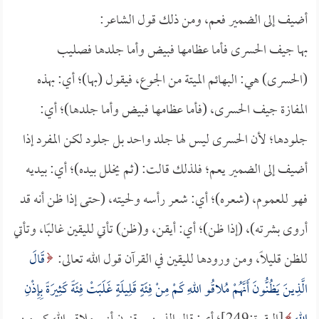
أضيف إلى الضمير فعم، ومن ذلك قول الشاعر:
بها جيف الحسرى فأما عظامها فبيض وأما جلدها فصليب
(الحسرى) هي: البهائم الميتة من الجوع، فيقول (بها)؛ أي: بهذه
المفازة جيف الحسرى، (فأما عظامها فبيض وأما جلدها)؛ أي:
جلودها؛ لأن الحسرى ليس لها جلد واحد بل جلود لكن المفرد إذا
أضيف إلى الضمير يعم؛ فلذلك قالت: (ثم يخلل بيده)؛ أي: بيديه
فهو للعموم، (شعره)؛ أي: شعر رأسه ولحيته، (حتى إذا ظن أنه قد
أروى بشرته)، (إذا ظن)؛ أي: أيقن، و(ظن) تأتي لليقين غالبًا، وتأتي
للظن قليلًا، ومن ورودها لليقين في القرآن قول الله تعالى:
قَالَ
الَّذِينَ يَظُنُّونَ أَنَّهُمْ مُلاقُو اللهِ كَمْ مِنْ فِئَةٍ قَلِيلَةٍ غَلَبَتْ فِئَةً كَثِيرَةً بِإِذْنِ