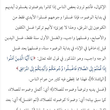
الإكمال، فأنتم ترون بعض الناس إذا كانوا يتوضئون يغسلون أيديهم
في بداية الوضوء، فإذا غسلوا وجوههم غسلوا الأيدي فقط من
الكوعين إلى المرفق، وهذا لا يجزئ؛ لأنهم تركوا غسل الكفين
والأصابع، وغسلهما واجب، والغسل الأول سنة فقط، غسل اليدين
قبل إدخالهما في الإناء في بداية الوضوء سنة، وغسلهما بعد غسل
الوجه واجب، وهو المذكور في قول الله تعالى:
يَا أَيُّهَا الَّذِينَ آمَنُوا
إِذَا قُمْتُمْ إِلَى الصَّلاةِ فَاغْسِلُوا وُجُوهَكُمْ وَأَيْدِيَكُمْ إِلَى المَرَافِقِ
[المائدة:6]، فهذا مما يخطئ فيه كثير من عوام الناس.
(غسل يديه وتوضأ وضوءه للصلاة)؛ أي: أكمل وضوءه للصلاة،
كما سبق بيانه؛ أي: وضوءًا كوضوئه للصلاة، (ثم اغتسل)؛ أي: بعد