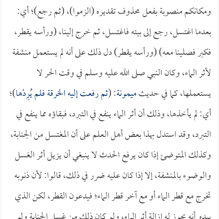
ومكانكم منصوبة بفعل محذوف تقديره (الزموا)، (ثم رجع)؛ أي:
بعدما اغتسل، رجع إلى بيته فاغتسل، ثم خرج إلينا، (ورأسه يقطر،
فكبر فصلينا معه) (ورأسه يقطر) دل ذلك على أنه لم يستعمل منشفة
لأثر الماء، وكان النبي صلى الله عليه وسلم في وقت الحر لا
يستعملها، كما في حديث
ميمونة
: (
ثم رفعت إليه الخرقة فلم يُرِدْها
)؛
أي: لم يأخذها، وذلك أن أثر الماء ينفع في التبرد، فبقاؤه مما ينفع في
التبرد، وقد استدل بهذا بعض أهل العلم على أن المغتسل من الجنابة،
وكذلك المتوضئ إذا كان يرفع الحدث لا ينبغي أن يزيل أثر الغسل
والوضوء بالمنشفة، إلا إذا كان عليه ضرر في ذلك، قالوا: لأن ذنوبه
تخرج مع قطر الماء أو مع آخر قطر الماء؛ فيدعون القطر، لكن الذي
يبدو أنه يجوز له إزالة أثر الماء، ولو كان ذلك من غسل الجنابة ولو