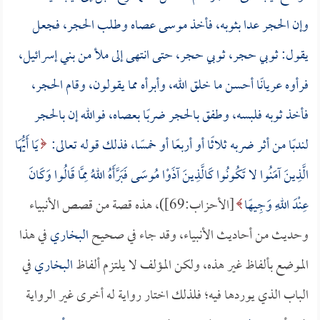
وإن الحجر عدا بثوبه، فأخذ موسى عصاه وطلب الحجر، فجعل
يقول: ثوبي حجر، ثوبي حجر، حتى انتهى إلى ملأ من بني إسرائيل،
فرأوه عريانًا أحسن ما خلق الله، وأبرأه مما يقولون، وقام الحجر،
فأخذ ثوبه فلبسه، وطفق بالحجر ضربًا بعصاه، فوالله إن بالحجر
لندبًا من أثر ضربه ثلاثًا أو أربعًا أو خمسًا، فذلك قوله تعالى:
يَا أَيُّهَا
الَّذِينَ آمَنُوا لا تَكُونُوا كَالَّذِينَ آذَوْا مُوسَى فَبَرَّأَهُ اللهُ مِمَّا قَالُوا وَكَانَ
عِنْدَ اللهِ وَجِيهًا
[الأحزاب:69])، هذه قصة من قصص الأنبياء
وحديث من أحاديث الأنبياء، وقد جاء في صحيح
البخاري
في هذا
الموضع بألفاظ غير هذه، ولكن المؤلف لا يلتزم ألفاظ
البخاري
في
الباب الذي يوردها فيه؛ فلذلك اختار رواية له أخرى غير الرواية