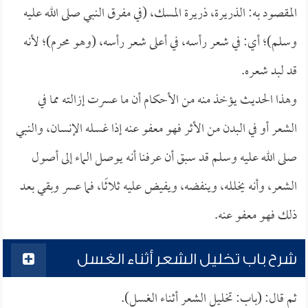
المقصود به: الذريرة، ذريرة المسك، (في مفرق النبي صلى الله عليه
وسلم)؛ أي: في شعر رأسه، في أعلى شعر رأسه، (وهو محرم)؛ لأنه
قد لبد شعره.
وهذا الحديث يؤخذ منه من الأحكام أن ما عسرت إزالته مما في
الشعر أو في البدن من الأثر فهو معفو عنه إذا غسله الإنسان، والنبي
صلى الله عليه وسلم قد سبق أن عرفنا أنه يوصل الماء إلى أصول
الشعر، وأنه يخلله، وينفضه، ويفيض عليه ثلاثًا، فما عسر وبقي بعد
ذلك فهو معفو عنه.
شرح باب تخليل الشعر أثناء الغسل
ثم قال: (باب: تخليل الشعر أثناء الغسل).