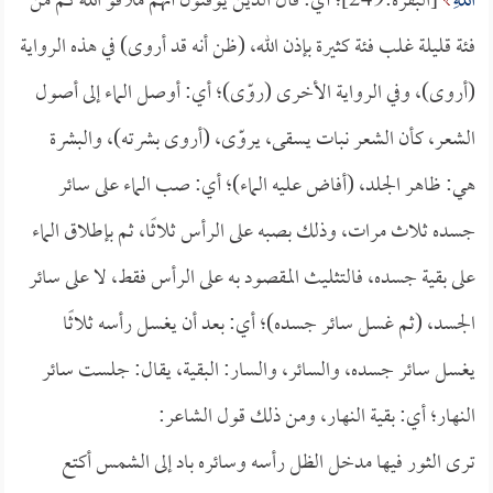
اللهِ
[البقرة:249]؛ أي: قال الذين يوقنون أنهم ملاقو الله كم من
فئة قليلة غلب فئة كثيرة بإذن الله، (ظن أنه قد أروى) في هذه الرواية
(أروى)، وفي الرواية الأخرى (روّى)؛ أي: أوصل الماء إلى أصول
الشعر، كأن الشعر نبات يسقى، يروّى، (أروى بشرته)، والبشرة
هي: ظاهر الجلد، (أفاض عليه الماء)؛ أي: صب الماء على سائر
جسده ثلاث مرات، وذلك بصبه على الرأس ثلاثًا، ثم بإطلاق الماء
على بقية جسده، فالتثليث المقصود به على الرأس فقط، لا على سائر
الجسد، (ثم غسل سائر جسده)؛ أي: بعد أن يغسل رأسه ثلاثًا
يغسل سائر جسده، والسائر، والسار: البقية، يقال: جلست سائر
النهار؛ أي: بقية النهار، ومن ذلك قول الشاعر:
ترى الثور فيها مدخل الظل رأسه وسائره باد إلى الشمس أكتع