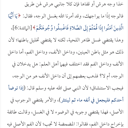
خذا وجه هرش أو قفاها فإن كلا جانبي هرش لهن طريق
فالوجه إذًا ما يواجهك، وقد أمرنا الله بغسل الوجه، فقال:
يَا أَيُّهَا
الَّذِينَ آمَنُوا إِذَا قُمْتُمْ إِلَى الصَّلاةِ فَاغْسِلُوا وُجُوهَكُمْ
[المائدة:6]،
وهذا يقتضي غسل ظاهر اللحية، لكنه لا يقتضي تخليل باطنها؛ لأن
ذلك هو مثل باطن العينين، وداخل الأنف، وداخل الفم، أما داخل
الأنف وداخل الفم فقد اختلف فيهما أهل العلم: هل يدخلان في
الوجه، أم لا؟ فذهب بعضهم إلى أن داخل الأنف هو من الوجه،
فيجب الاستنشاق؛ لأن النبي صلى الله عليه وسلم قال: (
إذا توضأ
أحدكم فليجعل في أنفه ماء ثم لينتثر
)، والأمر يقتضي الوجوب في
الأصل، فهذا يقتضي وجوبه في الوضوء لا في الغسل، وقالت طائفة
بإخراج داخل الفم، فقالوا: المضمضة لا تجب؛ لأن الفم الأصل فيه