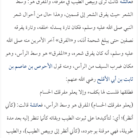
فـ
عائشة
كانت ترى وبيص الطيب في مفرقه، والمفرق هو: وسط
الشعر حيث يفرق الشعر إلى قسمين، وهذا حال من أحوال شعر
النبي صلى الله عليه وسلم، فكان تارة يسدله خلفه، وتارة يفرقه
نصفين حتى يبلغ شحمة أذنه، و«الفرق» آخر الأمرين منه صلى الله
عليه وسلم، أنه كان يفرق شعره، و«المفرق» هو وسط الرأس، وهو
مكان ضرب السيف من الرأس، ومنه قول
الأحوص بن عاصم بن
ثابت بن أبي الأقلح
رضي الله عنهم:
فطلقها فلست لها بكفء وإلا يعلو مفرقك الحسام
(يعلو مفرقك الحسام) المفرق هو وسط الرأس، ف
عائشة
قالت: (كأني
أنظر)؛ أي: لتأكيدها على ثبوت الطيب وبقائه كأنما تنظر إليه بعد مدة
طويلة، فهي موقنة بوجوده، (كأني أنظر إلى وبيص الطيب)، والطيب