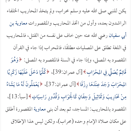
يكن للنبي صلى الله عليه وسلم محراب، ولم يتخذ المحاريب الخلفاء
الراشدون بعده، وأول من اتخذ المحاريب والمقصورات
معاوية بن
أبي سفيان
رضي الله عنه حين خاف على نفسه من القتل، فالمحاريب
في اللغة تطلق على المصليات مطلقًا، فالمحراب إذا جاء في القرآن
المقصود به المصلى، وإذا جاء في السنة فالمقصود به المصلى:
وَهُوَ
قَائِمٌ يُصَلِّي فِي المِحْرَابِ
[آل عمران:39]،
كُلَّمَا دَخَلَ عَلَيْهَا زَكَرِيَّا
المِحْرَابَ وَجَدَ عِنْدَهَا رِزْقًا
[آل عمران:37]،
يَعْمَلُونَ لَهُ مَا يَشَاءُ
مِنْ مَحَارِيبَ وَتَمَاثِيلَ وَجِفَانٍ كَالْجَوَابِ وَقُدُورٍ رَاسِيَاتٍ
[سبأ:13]،
المقصود بالمحاريب: المساجد، ثم بعد أن بنى
معاوية
المقصورة أطلق
على مكان صلاة الإمام وحده (محراب)، ولكن ليس هذا الإطلاق