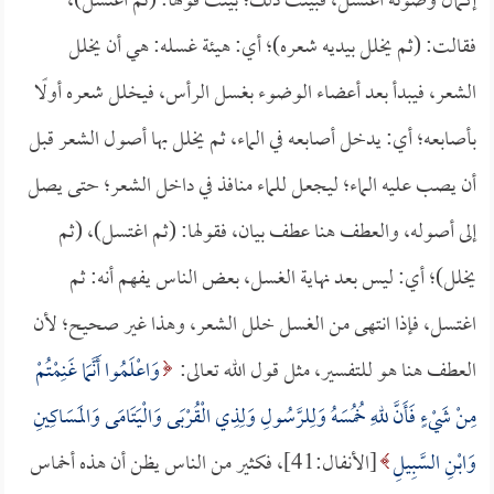
إكمال وضوئه اغتسل، فبينت ذلك؛ بينت قولها: (ثم اغتسل)،
فقالت: (ثم يخلل بيديه شعره)؛ أي: هيئة غسله: هي أن يخلل
الشعر، فيبدأ بعد أعضاء الوضوء بغسل الرأس، فيخلل شعره أولًا
بأصابعه؛ أي: يدخل أصابعه في الماء، ثم يخلل بها أصول الشعر قبل
أن يصب عليه الماء؛ ليجعل للماء منافذ في داخل الشعر؛ حتى يصل
إلى أصوله، والعطف هنا عطف بيان، فقولها: (ثم اغتسل)، (ثم
يخلل)؛ أي: ليس بعد نهاية الغسل، بعض الناس يفهم أنه: ثم
اغتسل، فإذا انتهى من الغسل خلل الشعر، وهذا غير صحيح؛ لأن
العطف هنا هو للتفسير، مثل قول الله تعالى:
وَاعْلَمُوا أَنَّمَا غَنِمْتُمْ
مِنْ شَيْءٍ فَأَنَّ للهِ خُمُسَهُ وَلِلرَّسُولِ وَلِذِي الْقُرْبَى وَالْيَتَامَى وَالمَسَاكِينِ
وَابْنِ السَّبِيلِ
[الأنفال:41]، فكثير من الناس يظن أن هذه أخماس