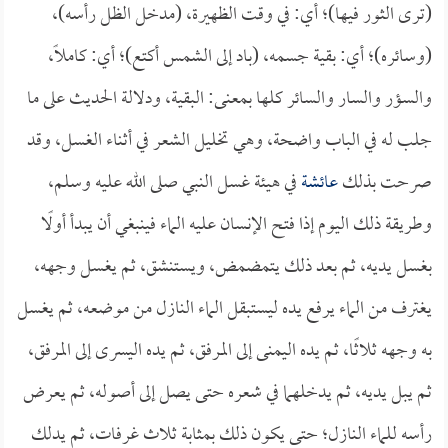
(ترى الثور فيها)؛ أي: في وقت الظهيرة، (مدخل الظل رأسه)،
(وسائره)؛ أي: بقية جسمه، (باد إلى الشمس أكتع)؛ أي: كاملًا،
والسؤر والسار والسائر كلها بمعنى: البقية، ودلالة الحديث على ما
جلب له في الباب واضحة، وهي تخليل الشعر في أثناء الغسل، وقد
صرحت بذلك
عائشة
في هيئة غسل النبي صلى الله عليه وسلم،
وطريقة ذلك اليوم إذا فتح الإنسان عليه الماء فينبغي أن يبدأ أولًا
بغسل يديه، ثم بعد ذلك يتمضمض، ويستنشق، ثم يغسل وجهه،
يغترف من الماء يرفع يده ليستبقل الماء النازل من موضعه، ثم يغسل
به وجهه ثلاثًا، ثم يده اليمنى إلى المرفق، ثم يده اليسرى إلى المرفق،
ثم يبل يديه، ثم يدخلهما في شعره حتى يصل إلى أصوله، ثم يعرض
رأسه للماء النازل؛ حتى يكون ذلك بمثابة ثلاث غرفات، ثم يدلك