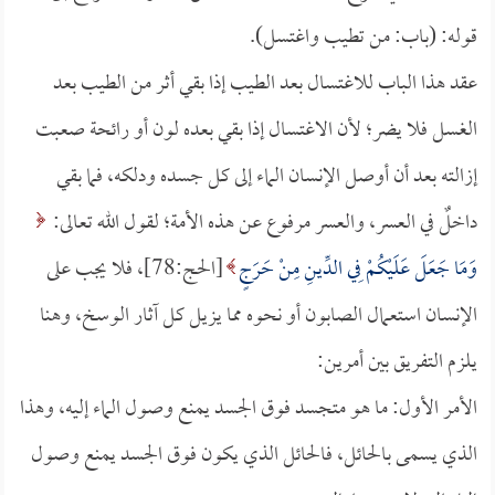
قوله: (باب: من تطيب واغتسل).
عقد هذا الباب للاغتسال بعد الطيب إذا بقي أثر من الطيب بعد
الغسل فلا يضر؛ لأن الاغتسال إذا بقي بعده لون أو رائحة صعبت
إزالته بعد أن أوصل الإنسان الماء إلى كل جسده ودلكه، فما بقي
داخلٌ في العسر، والعسر مرفوع عن هذه الأمة؛ لقول الله تعالى:
وَمَا جَعَلَ عَلَيْكُمْ فِي الدِّينِ مِنْ حَرَجٍ
[الحج:78]، فلا يجب على
الإنسان استعمال الصابون أو نحوه مما يزيل كل آثار الوسخ، وهنا
يلزم التفريق بين أمرين:
الأمر الأول: ما هو متجسد فوق الجسد يمنع وصول الماء إليه، وهذا
الذي يسمى بالحائل، فالحائل الذي يكون فوق الجسد يمنع وصول