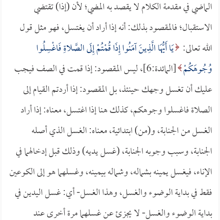
الماضي في مقدمة الكلام لا يقصد به المضي؛ لأن (إذا) تقتضي
الاستقبال؛ فالمقصود بذلك: أنه إذا أراد أن يغتسل، فهو مثل قول
الله تعالى:
يَا أَيُّهَا الَّذِينَ آمَنُوا إِذَا قُمْتُمْ إِلَى الصَّلاةِ فَاغْسِلُوا
وُجُوهَكُمْ
[المائدة:6]، ليس المقصود: إذا قمت في الصف فيجب
عليك أن تغسل وجهك حينئذ، بل المقصود: إذا أردتم القيام إلى
الصلاة فاغسلوا وجوهكم، كذلك هنا إذا اغتسل، معناه: إذا أراد
الغسل من الجنابة، و(من) ابتدائية، معناه: الغسل الذي أصله
الجنابة، وسبب وجوبه الجنابة، (غسل يديه) وذلك قبل إدخالهما في
الإناء، فيغسل يمينه بشماله، وشماله بيمينه، وغسلهما هو إلى الكوعين
فقط في بداية الوضوء والغسل، وهذا الغسل- أي: غسل اليدين في
بداية الوضوء والغسل- لا يجزئ عن غسلهما مرة أخرى عند