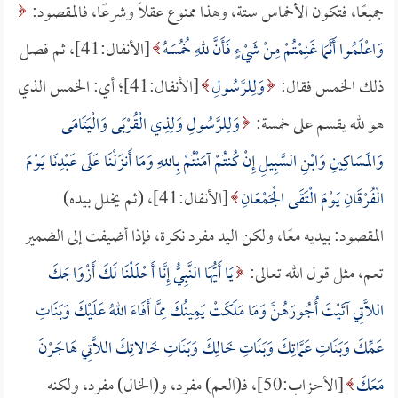
جميعًا، فتكون الأخماس ستة، وهذا ممنوع عقلًا وشرعًا، فالمقصود:
وَاعْلَمُوا أَنَّمَا غَنِمْتُمْ مِنْ شَيْءٍ فَأَنَّ للهِ خُمُسَهُ
[الأنفال:41]، ثم فصل
ذلك الخمس فقال:
وَلِلرَّسُولِ
[الأنفال:41]؛ أي: الخمس الذي
هو لله يقسم على خمسة:
وَلِلرَّسُولِ وَلِذِي الْقُرْبَى وَالْيَتَامَى
وَالمَسَاكِينِ وَابْنِ السَّبِيلِ إِنْ كُنتُمْ آمَنْتُمْ بِاللهِ وَمَا أَنزَلْنَا عَلَى عَبْدِنَا يَوْمَ
الْفُرْقَانِ يَوْمَ الْتَقَى الْجَمْعَانِ
[الأنفال:41]، (ثم يخلل بيده)
المقصود: بيديه معًا، ولكن اليد مفرد نكرة، فإذا أضيفت إلى الضمير
تعم، مثل قول الله تعالى:
يَا أَيُّهَا النَّبِيُّ إِنَّا أَحْلَلْنَا لَكَ أَزْوَاجَكَ
اللَّاتِي آتَيْتَ أُجُورَهُنَّ وَمَا مَلَكَتْ يَمِينُكَ مِمَّا أَفَاءَ اللهُ عَلَيْكَ وَبَنَاتِ
عَمِّكَ وَبَنَاتِ عَمَّاتِكَ وَبَنَاتِ خَالِكَ وَبَنَاتِ خَالاتِكَ اللَّاتِي هَاجَرْنَ
مَعَكَ
[الأحزاب:50]، فـ(العم) مفرد، و(الخال) مفرد، ولكنه