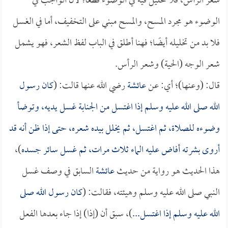
شعر الرأس، فلا تخليل فيه في الوضوء قطعًا؛ لأن الواجب في
الوضوء هو مجرد المسح، والمسح مبني على التخفيف، أما في الغسل
فلا بد من تخليله أيضًا؛ فهنا أطلق في الباب لفظ الشعر، فهو يشمل
شعر الوجه (الحية) وشعر الرأس.
قال: (وعنها)؛ أي: عن
عائشة
رضي الله عنها قالت: (
كان رسول
الله صلى الله عليه وسلم إذا اغتسل من الجنابة غسل يديه، وتوضأ
وضوءه للصلاة، ثم اغتسل، ثم يخلل بيده شعره، حتى إذا ظن أنه قد
أروى بشرته أفاض عليه الماء ثلاث مرات، ثم غسل سائر جسده
)،
هذا الحديث هو رواية من حديث
عائشة
السابق في وصف غسل
النبي صلى الله عليه وسلم وهيئته، فقالت: (
كان رسول الله صلى
الله عليه وسلم إذا اغتسل...
)، سبق أن (إذا) إذا جاء بعدها الفعل