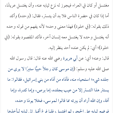
مغتسل أو كان في العراء فيجوز له نزع ثيابه عنه، وأن يغتسل عريانًا،
أما إذا كان في حضرة الناس فلا بد أن يتستر، فقال: (وحده) وأكد
ذلك بقوله: (في خلوة) فهذا معنى وحده؛ لأنه يفهم من قوله وحده
أنه يغتسل وحده لا يغتسل معه إنسان آخر، فأكد المقصود بقوله: (في
خلوة)؛ أي: لم يكن عنده أحد ينظر إليه.
قال: وعنه؛ أي: عن
أبي هريرة
رضي الله عنه قال: قال رسول الله
صلى الله عليه وسلم: (
إن موسى كان رجلًا حييًّا ستيرًا لا يرى من
جلده شيء؛ استحياء منه، فآذاه من آذاه من بني إسرائيل، فقالوا: ما
يستتر هذا التستر إلا من عيب بجلده، إما برص، وإما كدرة، وإما
آفة، وإن الله أراد أن يبرئه مما قالوا لـموسى، فخلا يومًا وحده،
فوضع ثيابه على الحجر، ثم اغتسل، فلما فرغ أقبل إلى ثيابه ليأخذها