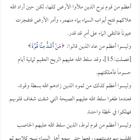
أعظم من قوم نوح الذين ملأوا الأرض كلها، لكن حين أراد الله
هلاكهم فتح أبواب السماء بماء منهمر، وأمر الأرض فتفجرت
عيوناً فالتقى الماء على أمرٍ قد قدر.
وليسوا أعظم من عاد الذين قالوا:
مَنْ أَشَدُّ مِنَّا قُوَّةً
[فصلت:15]، وقد سلط الله عليهم الريح العقيم ثمانية أيام
حسوماً فأهلكتهم.
وليسوا أعظم كذلك من ثمود الذين زادهم الله بسطة وقوة،
فعندما طغوا سلط الله عليهم الصيحة التي شقت شغاف قلوبهم
فهلكوا في لحظة واحدة.
وليسوا أعظم من قوم لوط، الذين سلط الله عليهم الحاصب
فقلب بهم مدينتهم، رفعها حتى سمع أهل السماء نبيح كلابهم ثم