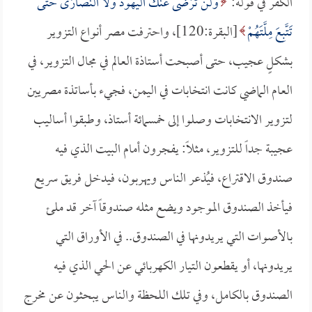
الكفر في قوله:
وَلَنْ تَرْضَى عَنْكَ الْيَهُودُ وَلا النَّصَارَى حَتَّى
تَتَّبِعَ مِلَّتَهُمْ
[البقرة:120]، واحترفت مصر أنواع التزوير
بشكلٍ عجيب، حتى أصبحت أستاذة العالم في مجال التزوير، في
العام الماضي كانت انتخابات في اليمن، فجيء بأساتذة مصريين
لتزوير الانتخابات وصلوا إلى خمسمائة أستاذ، وطبقوا أساليب
عجيبة جداً للتزوير، مثلاً: يفجرون أمام البيت الذي فيه
صندوق الاقتراع، فيُذعر الناس ويهربون، فيدخل فريق سريع
فيأخذ الصندوق الموجود ويضع مثله صندوقاً آخر قد ملئ
بالأصوات التي يريدونها في الصندوق.. في الأوراق التي
يريدونها، أو يقطعون التيار الكهربائي عن الحي الذي فيه
الصندوق بالكامل، وفي تلك اللحظة والناس يبحثون عن مخرج