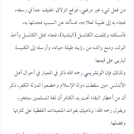
من فعل شيءٍ غير مرضي، فوقع انزلاق خفيف جداً في رسغه،
فجاء به إلى طبيبة لعلاجه، فسألته عن السبب فحدثها به،
فأمسكته وكلمت الكانسل (البلدية)، فجاء ممثل الكانسل وأخذ
الولد، ومنع والده من رؤيته طيلة حياته، وأرسله إلى الكنيسة
ليتربى على قيمها.
ولذلك فإن
الونشريسي
رحمه الله ذكر في المعيار في أحوال أهل
الأندلس حين سقطت دولة الإسلام وخضعوا لدولة الكفر، ذكر
أن من أخطار البقاء تحت يد الكافر أن لغة المسلمين ستتغير،
ويقول رحمه الله: وناهيك بفوات المتعبدات اللفظية على كثرتها
وفضلها.