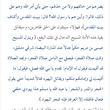
يضرهم من خالفهم ولا من خذلهم، حتى يأتي أمر الله وهم على
ذلك، قالوا: وأين هم يا رسول الله؟ قال: ببيت المقدس وأكناف
بيت المقدس
)، فهؤلاء سيبقون على الحق ظاهرين، وسيقاتل
بقية هذه الأمة المسيح الدجال في تلك البقع، (
وينزل المسيح
عيسى بن مريم حكماً عدلاً عند المنارة البيضاء شرقي دمشق،
وقت صلاة الفجر، فيصلي مع الناس صلاة الفجر، ويجد الصلاة
قد أقيمت فيقول له الإمام: تقدم يا نبي الله فصل، فيقول: ما
أقيمت لي وإمامكم منكم، ويقاتل اليهود قتالاً شديداً حتى يقول
الحجر والمدر والشجر: يا عبد الله يا مسلم هذا يهودي خلفي
فتعال فاقتله، إلا الغرقد فإنه شجر اليهود
).
هذا الشجر هو فهو كبار العوسج، فالغرقد هو كبار العوسج،