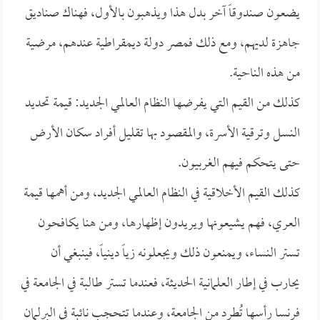
يضعون صندوقاً آخر بدل هذا ويذهبون بالأول، فهناك صناديق
جاهزة لديهم، ومع ذلك فمصر دولة ديمقراطية عندهم، مرضية
من هذه الناحية.
كذلك من القيم التي يفرضها النظام العالمي الجديد: قيمة تحديد
النسل وترقية الأسرة، والمقصود بها تقليل أفراد سكان الأرض
حتى يتحكم فيهم الغربيون.
كذلك القيم الأخلاقية في النظام العالمي الجديد، ومن أهمها قيمة
العري، فهم يشيعونها ويريدون إظهارها، ومن هنا يكافحون
تستر النساء، ويمنعون ذلك ويجعلونه زياً دينياً، فينبغي أن
يحارب في إطار العلمانية الحديثة، فعندما تستر طالبة في الجامعة في
فرنسا رأسها تُطرد من الجامعة، وعندما تتحجب نائبة في البرلمان