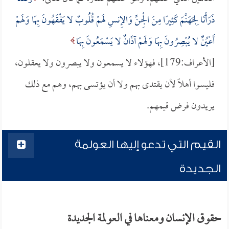
ذَرَأْنَا لِجَهَنَّمَ كَثِيرًا مِنَ الْجِنِّ وَالإِنسِ لَهمْ قُلُوبٌ لا يَفْقَهُونَ بِهَا وَلَهمْ
أَعْيُنٌ لا يُبْصِرُونَ بِهَا وَلَهمْ آذَانٌ لا يَسْمَعُونَ بِهَا
[الأعراف:179]، فهؤلاء لا يسمعون ولا يبصرون ولا يعقلون،
فليسوا أهلاً لأن يقتدى بهم ولا أن يؤتسى بهم، وهم مع ذلك
يريدون فرض قيمهم.
القيم التي تدعو إليها العولمة
الجديدة
حقوق الإنسان ومعناها في العولمة الجديدة