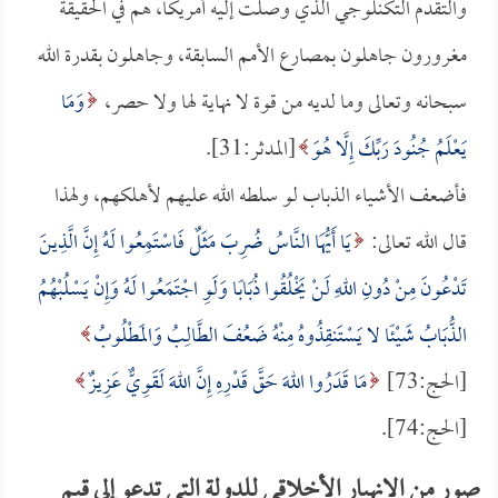
والتقدم التكنلوجي الذي وصلت إليه أمريكا، هم في الحقيقة
مغرورون جاهلون بمصارع الأمم السابقة، وجاهلون بقدرة الله
سبحانه وتعالى وما لديه من قوة لا نهاية لها ولا حصر،
وَمَا
يَعْلَمُ جُنُودَ رَبِّكَ إِلَّا هُوَ
[المدثر:31].
فأضعف الأشياء الذباب لو سلطه الله عليهم لأهلكهم، ولهذا
قال الله تعالى:
يَا أَيُّهَا النَّاسُ ضُرِبَ مَثَلٌ فَاسْتَمِعُوا لَهُ إِنَّ الَّذِينَ
تَدْعُونَ مِنْ دُونِ اللهِ لَنْ يَخْلُقُوا ذُبَابًا وَلَوِ اجْتَمَعُوا لَهُ وَإِنْ يَسْلُبْهُمُ
الذُّبَابُ شَيْئًا لا يَسْتَنقِذُوهُ مِنْهُ ضَعُفَ الطَّالِبُ وَالمَطْلُوبُ
[الحج:73]
مَا قَدَرُوا اللهَ حَقَّ قَدْرِهِ إِنَّ اللهَ لَقَوِيٌّ عَزِيزٌ
[الحج:74].
صور من الانهيار الأخلاقي للدولة التي تدعو إلى قيم