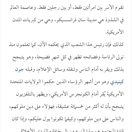
تقوم الأسر بين امرأتين فقط، أو بين رجلين فقط. وعاصمة العالم
في الشذوذ هي مدينة سان فرانسسيكو، وهي من كبريات المدن
الأمريكية.
كذلك فإن رئيس هذا الشعب الذي يحكمه الآن، كما تعلمون منذ
تولى الرئاسة وفضائحه تظهر في كل شهرٍ فضيحة، وهو يتبجح
بذلك ويقر به أمام الناس وتنقله وسائل الإعلام، وقبله
جون
كينيدي
وهو من أشهر الرؤساء الذين حكموا الولايات المتحدة
الأمريكية يُقر أمام الكونجرس الأمريكي، ويظهر بالتلفزيون
يتبجح بأن له أكثر من خمسمائة عشيقة، فهؤلاء على دين ملوكهم،
والناس على دين ملوكهم، وكيفما تكونوا يول عليكم، وإذا كان
قادة المجتمع هم بهذا النوع من السخافة والتردي الأخلاقي