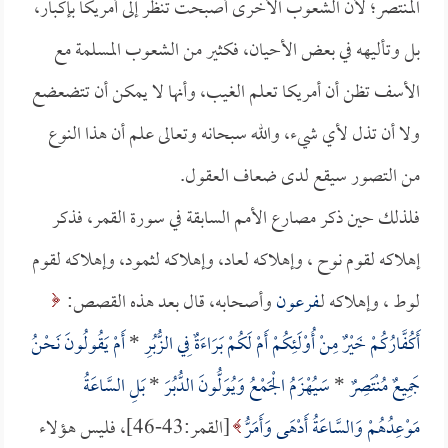
المنتصر؛ لأن الشعوب الأخرى أصبحت تنظر إلى أمريكا بإكبار،
بل وتأليهه في بعض الأحيان، فكثير من الشعوب المسلمة مع
الأسف تظن أن أمريكا تعلم الغيب، وأنها لا يمكن أن تتضعضع
ولا أن تذل لأي شيء، والله سبحانه وتعالى علم أن هذا النوع
من التصور سيقع لدى ضعاف العقول.
فلذلك حين ذكر مصارع الأمم السابقة في سورة القمر، فذكر
إهلاكه لقوم نوح ، وإهلاكه لعاد، وإهلاكه لثمود، وإهلاكه لقوم
لوط ، وإهلاكه لـ
فرعون
وأصحابه، قال بعد هذه القصص:
أَكُفَّارُكُمْ خَيْرٌ مِنْ أُوْلَئِكُمْ أَمْ لَكُمْ بَرَاءَةٌ فِي الزُّبُرِ
*
أَمْ يَقُولُونَ نَحْنُ
جَمِيعٌ مُنْتَصِرٌ
*
سَيُهْزَمُ الْجَمْعُ وَيُوَلُّونَ الدُّبُرَ
*
بَلِ السَّاعَةُ
مَوْعِدُهُمْ وَالسَّاعَةُ أَدْهَى وَأَمَرُّ
[القمر:43-46]، فليس هؤلاء