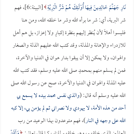
نَارِ جَهَنَّمَ خَالِدِينَ فِيهَا أُوْلَئِكَ هُمْ شَرُّ الْبَرِيَّةِ
[البينة:6]، فهم
شر البرية، أي: شر ما برأه الله وشر ما خلقه الله، ومن هنا
فليسوا أهلاً لأن يُنظر إليهم بنظرة إكبارٍ ولا إعزاز، بل هم أهل
للازدراء والإهانة والمذلة، وقد كتب الله عليهم الذلة والصغار
والهوان، ولا يمكن إلا أن يبقوا بدار هوان في الدنيا والآخرة،
فمن لم يسلم منهم بمحمدٍ صلى الله عليه وسلم، فقد كتب الله
عليه المذلة والهوان في الدنيا والآخرة، صح عن رسول الله صلى
الله عليه وسلم أنه قال: (
والذي نفس محمد بيده لا يسمع بي
أحد من هذه الأمة، لا يهودي ولا نصراني ثم لم يؤمن بي، إلا كبه
الله على وجهه في النار
)، فهم متوعدون بهذا الوعيد من رب
العالمين الذي خلقهم، وهو خلقهم للنار، كما قال تعالى:
وَلَقَدْ