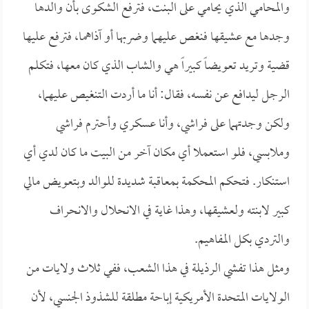
والمحامي الذي يحامي على البنت، فترفع الشكوى بأن والدها
وجدها مع عشيقها فنغص عليهما وضربها أو آذاهما، فترفع عليها
قضية وتريد تعويضاً كبيراً هي والشاب الذي كان معها، فتكلم
الرجل ليدافع عن نفسه، فقال: أنا ما أردت التنغيص عليهما،
ولكن وجدتهما على فراشي، وأنا عسكري وأحترم فراشي
وملابسي، فلو استعملا أي مكان آخر من البيت ما كان لدي أي
استنكار. فتحكم المحكمة بمعاقبة شديدة للوالد وبتعويض مالي
كبير لابنته ولعشيقها، وهذا غاية في الانحلال والانحراف
والتردي بكل المفاهيم.
ومثل هذا تفشي الرذيلة في هذا الشعب، ففي ثلاث ولايات من
الولايات المتحدة الأمريكية إباحة مطلقة للشذوذ الجنسي، لأن