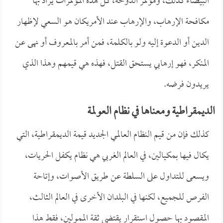
البيضاء كذلك، ومؤتمر الدوحة، كل هذه المؤتمرات يُراد بها
مكافحة الإرهاب، والإرهاب عند الأمريكان هو السعي لإظهار
الدين أو الدعوة إليه ولو بالكلمة، فمن أمر بالمعروف أو نهى عن
المنكر، فهو إرهابي يستحق القتل، فهذه هي قيمهم وهذا الذي
يريدون فرضه.
الديمقراطية ومعناها في نظام العولمة
كذلك فإن من قيم النظام العالمي الجديد قيمة الديمقراطية، التي
يكال فيها بمكيالين، في العالم الغربي هي نظام يكفل الحريات،
ويسعى للتداول على السلطة عن طريق الأصوات، وإتاحة
الفرص للجميع، لكنها في البلدان الأخرى في العالم الثالث،
المقصود بها حصول استقرارٍ يقتضي ثقة الممولين، فقط هذا