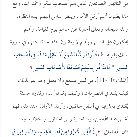
من التائهين الضائعين الذين هم أصحاب سكرٍ ومخدرات، ومع
هذا يظنون أنهم أرقى الأمم، وينظر الناس إليهم بهذه النظرة،
والله سبحانه وتعالى أخبرنا عن حالهم يوم القيامة، وأنهم
يحكمون على أنفسهم بأنهم لا يعقلون، فقد حدثنا عنهم في سورة
الملك بقوله:
وَقَالُوا لَوْ كُنَّا نَسْمَعُ أَوْ نَعْقِلُ مَا كُنَّا فِي أَصْحَابِ
السَّعِيرِ
*
فَاعْتَرَفُوا بِذَنْبِهِمْ فَسُحْقًا لِأَصْحَابِ السَّعِيرِ
[الملك:10-11]، من ليس يسمع ولا يعقل وهو يقر بذلك
كيف يقلد في التصرفات؟ وكيف يكون أسوة وقدوة حسنة
يُقتدى به؟ إنهم في أسفل سافلين، وأرذل الأراذل عند الله، فهم
أخس عند الله من دود العذرة ومن الخنازير والكلاب، ولهذا
قال الله تعالى:
إِنَّ الَّذِينَ كَفَرُوا مِنْ أَهْلِ الْكِتَابِ وَالمُشْرِكِينَ فِي