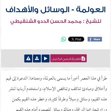
العولمة - الوسائل والأهداف
للشيخ : محمد الحسن الددو الشنقيطي
التفريغ النصي الكامل
طرأ في هذا العصر أخيراً ما يسمى بالعولمة، ومعناها: الدعوة إلى قيم
وأخلاق ومبادئ تناكف وتناقض الإسلام، واستخدم أربابها لنشر
هذه القيم، وسائل وسبلاً وطرقاً كثيرة، وخطر هذه القيم يكمن
وراء شعاراتها البراقة، وهناك وسائل للصمود أمام هذه القيم