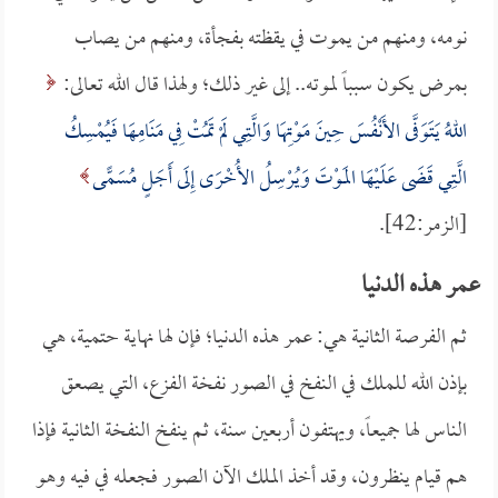
نومه، ومنهم من يموت في يقظته بفجأة، ومنهم من يصاب
بمرض يكون سبباً لموته.. إلى غير ذلك؛ ولهذا قال الله تعالى:
اللهُ يَتَوَفَّى الأَنْفُسَ حِينَ مَوْتِهَا وَالَّتِي لَمْ تَمُتْ فِي مَنَامِهَا فَيُمْسِكُ
الَّتِي قَضَى عَلَيْهَا المَوْتَ وَيُرْسِلُ الأُخْرَى إِلَى أَجَلٍ مُسَمًّى
[الزمر:42].
عمر هذه الدنيا
ثم الفرصة الثانية هي: عمر هذه الدنيا؛ فإن لها نهاية حتمية، هي
بإذن الله للملك في النفخ في الصور نفخة الفزع، التي يصعق
الناس لها جميعاً، ويهتفون أربعين سنة، ثم ينفخ النفخة الثانية فإذا
هم قيام ينظرون، وقد أخذ الملك الآن الصور فجعله في فيه وهو