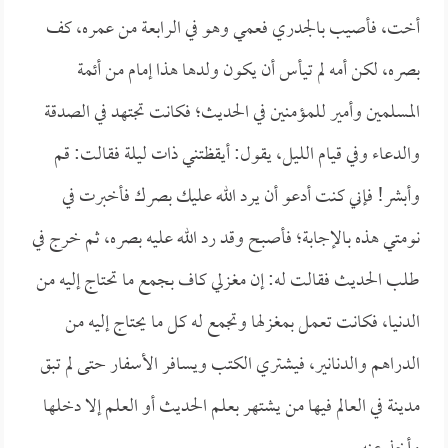
أخت، فأصيب بالجدري فعمي وهو في الرابعة من عمره، كف
بصره، لكن أمه لم تيأس أن يكون ولدها هذا إمام من أئمة
المسلمين وأمير للمؤمنين في الحديث؛ فكانت تجتهد في الصدقة
والدعاء وفي قيام الليل، يقول: أيقظتني ذات ليلة فقالت: قم
وأبشر! فإني كنت أدعو أن يرد الله عليك بصرك فأخبرت في
نومتي هذه بالإجابة؛ فأصبح وقد رد الله عليه بصره، ثم خرج في
طلب الحديث فقالت له: إن مغزلي كاف بجمع ما تحتاج إليه من
الدنيا، فكانت تعمل بمغزلها وتجمع له كل ما يحتاج إليه من
الدراهم والدنانير، فيشتري الكتب ويسافر الأسفار حتى لم تبق
مدينة في العالم فيها من يشتهر بعلم الحديث أو العلم إلا دخلها