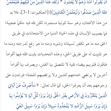
أَنْ يَقُولُوا آمَنَّا وَهُمْ لا يُفْتَنُونَ
*
وَلَقَدْ فَتَنَّا الَّذِينَ مِنْ قَبْلِهِمْ فَلَيَعْلَمَنَّ
اللهُ الَّذِينَ صَدَقُوا وَلَيَعْلَمَنَّ الْكَاذِبِينَ
)) [العنكبوت:1-3]، فلا بد
من هذا الافتتان، وهو سنة كونية مستمرة، لكن لله فيه حكماً عجيبة؛
فما يصيب الإنسان في هذه الحياة الدنيا من الامتحانات في طريق
الحق منه ما هو تكفير لسيئاته وذنوبه ومنه ما هو رفع لدرجته ومنه ما
هو تثبيت له على طريق الحق، وهذه التحديات يثبت الله فيها أقواماً
فتكون قلوبهم بيضاء نقية لا تلتصق بها الفتن، ويصرف بها أقواماً
آخرين لا يرتضي خدمتهم للدين ولا يرتضيهم للجنة؛ فيرتدون على
وجوههم بعد أن يعرفوا الحق، كما قال تعالى:
سَأَصْرِفُ عَنْ آيَاتِيَ
الَّذِينَ يَتَكَبَّرُونَ فِي الأَرْضِ بِغَيْرِ الْحَقِّ وَإِنْ يَرَوْا كُلَّ آيَةٍ لا يُؤْمِنُوا بِهَا
وَإِنْ يَرَوْا سَبِيلَ الرُّشْدِ لا يَتَّخِذُوهُ سَبِيلًا وَإِنْ يَرَوْا سَبِيلَ الغَيِّ