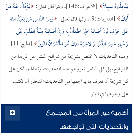
يَتَّخِذُوهُ سَبِيلًا
[الأعراف:146]، وكما قال تعالى:
يُؤْفَكُ عَنْهُ مَنْ
أُفِكَ
[الذاريات:9]، وكما قال تعالى:
وَمِنَ النَّاسِ مَنْ يَعْبُدُ اللهَ
عَلَى حَرْفٍ فَإِنْ أَصَابَهُ خَيْرٌ اطْمَأَنَّ بِهِ وَإِنْ أَصَابَتْهُ فِتْنَةٌ انقَلَبَ عَلَى
وَجْهِهِ خَسِرَ الدُّنْيَا وَالآخِرَةَ ذَلِكَ هُوَ الْخُسْرَانُ المُبِينُ
[الحج:11].
وهذه التحديات لا تختص بشريحة من شرائح البشر عن غيرها من
الشرائح، بل كل الناس تعروهم هذه التحديات وتطالهم، لكن على
كل شريحة أن تعرف ما يواجهها من التحديات؛ لتحذر أن تكتب
على وجوهها في النار.
أهمية دور المرأة في المجتمع
والتحديات التي تواجهها