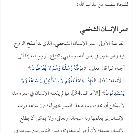
للنجاة بنفسه من عذاب الله:
عمر الإنسان الشخصي
الفرصة الأولى: عمر الإنسان الشخصي، الذي بدأ بنفخ الروح
فيه وهو جنين في بطن أمه، وينتهي بانتزاع الروح منه إذا أتى
أجله؛ كما قال تعالى:
تَوَفَّتْهُ رُسُلُنَا وَهُمْ لا يُفَرِّطُونَ
[الأنعام:61]،
فَإِذَا جَاءَ أَجَلُهُمْ لا يَسْتَأْخِرُونَ سَاعَةً وَلا
يَسْتَقْدِمُونَ
[الأعراف:34]، فما لم يفعله الإنسان في عمره هذا
لا يمكن أن يجده، ونهاية هذا العمر مجهولة؛ فإن ساعة موت
الإنسان إنما يعلمها ربه سبحانه وتعالى، ولا يمكن أن يطلع
الإنسان عليها؛ لأن أحواله متفاوتة، فمن الناس من يموت في