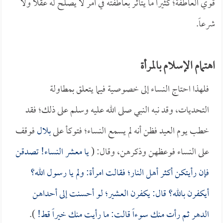
قوي العاطفة؛ كثيراً ما يتأثر بعاطفته في أمر لا يصلح له عقلاً ولا
شرعاً.
اهتمام الإسلام بالمرأة
فلهذا احتاج النساء إلى خصوصية فيما يتعلق بمطاولة
التحديات، وقد نبه النبي صلى الله عليه وسلم على ذلك؛ فقد
خطب يوم العيد فظن أنه لم يسمع النساء؛ فتوكأ على
بلال
فوقف
على النساء فوعظهن وذكرهن، وقال: (
يا معشر النساء! تصدقن
فإن رأيتكن أكثر أهل النار؛ فقالت امرأة: ولم يا رسول الله؟
أيكفرن بالله؟ قال: يكفرن العشير؛ لو أحسنت إلى أحداهن
الدهر ثم رأت منك سوءاً قالت: ما رأيت منك خيراً قط!
).