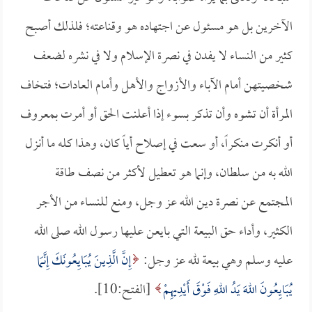
الآخرين بل هو مسئول عن اجتهاده هو وقناعته؛ فلذلك أصبح
كثير من النساء لا يفدن في نصرة الإسلام ولا في نشره لضعف
شخصيتهن أمام الآباء والأزواج والأهل وأمام العادات؛ فتخاف
المرأة أن تشوه وأن تذكر بسوء إذا أعلنت الحق أو أمرت بمعروف
أو أنكرت منكراً، أو سعت في إصلاح أياً كان، وهذا كله ما أنزل
الله به من سلطان، وإنما هو تعطيل لأكثر من نصف طاقة
المجتمع عن نصرة دين الله عز وجل، ومنع للنساء من الأجر
الكثير، وأداء حق البيعة التي بايعن عليها رسول الله صلى الله
عليه وسلم وهي بيعة لله عز وجل:
إِنَّ الَّذِينَ يُبَايِعُونَكَ إِنَّمَا
يُبَايِعُونَ اللهَ يَدُ اللهِ فَوْقَ أَيْدِيهِمْ
[الفتح:10].