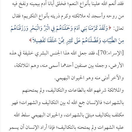
فقد أنعم الله علينا بأنواع النعم؛ فخلق أبانا آدم بيمينه ونفخ فيه
من روحه وأسجد له ملائكته وكرم ذريته بأنواع التكريم؛ فقال
تعالى:
وَلَقَدْ كَرَّمْنَا بَنِي آدَمَ وَحَمَلْنَاهُمْ فِي الْبَرِّ وَالْبَحْرِ وَرَزَقْنَاهُمْ
مِنَ الطَّيِّبَاتِ وَفَضَّلْنَاهُمْ عَلَى كَثِيرٍ مِمَّنْ خَلَقْنَا تَفْضِيلًا
[الإسراء:70]، فقد جعل الله هذا الجنس البشري خليفة في هذه
الأرض، وجعله بين صنفين أحدهما أسمى منه، وهم الملائكة،
والآخر أدنى منه وهو الحيوان البهيمي.
والملائكة شرفهم الله بالطاعات والتكاليف، ولم يمتحنهم
بالشهوات؛ فالإنسان جمع الله له بين التكاليف والشهوات؛ فهو
مكلف بتكاليف مبتلىً بالشهوات، والحيوان البهيمي سلط الله
عليه الشهوات ولم يمتحنه بالتكاليف؛ فإذا أراد الإنسان أن يسمو