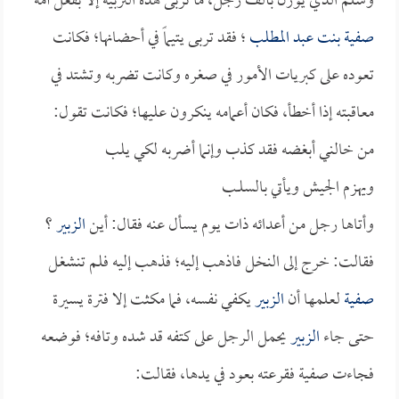
وسلم الذي يوزن بألف رجل، ما تربى هذه التربية إلا بفعل أمه
صفية بنت عبد المطلب
؛ فقد تربى يتيماً في أحضانها؛ فكانت
تعوده على كبريات الأمور في صغره وكانت تضربه وتشتد في
معاقبته إذا أخطأ، فكان أعمامه ينكرون عليها؛ فكانت تقول:
من خالني أبغضه فقد كذب وإنما أضربه لكي يلب
ويهزم الجيش ويأتي بالسلــب
وأتاها رجل من أعدائه ذات يوم يسأل عنه فقال: أين
الزبير
؟
فقالت: خرج إلى النخل فاذهب إليه؛ فذهب إليه فلم تنشغل
صفية
لعلمها أن
الزبير
يكفي نفسه، فما مكثت إلا فترة يسيرة
حتى جاء
الزبير
يحمل الرجل على كتفه قد شده وتافه؛ فوضعه
فجاءت صفية فقرعته بعود في يدها، فقالت: