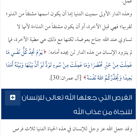
عمل.
وهذه الدار الأولى سميت الدنيا إما أن يكون اسمها مشتقاً من الدنو؛
لقربها؛ فهي قبل الآخرة، أو أن يكون مشتقاً من الدناءة لأنها لا
تساوي عند الله جناح بعوضة، لكنها مع ذلك هي مطية الآخرة، فما
لم يتزود الإنسان من هذه الدار لن يجده أمامه:
يَوْمَ تَجِدُ كُلُّ نَفْسٍ مَا
عَمِلَتْ مِنْ خَيْرٍ مُحْضَرًا وَمَا عَمِلَتْ مِنْ سُوءٍ تَوَدُّ لَوْ أَنَّ بَيْنَهَا وَبَيْنَهُ أَمَدًا
بَعِيدًا وَيُحَذِّرُكُمُ اللهُ نَفْسَهُ
[آل عمران:30].
الفرص التي جعلها الله تعالى للإنسان
للنجاة من عذاب الله
وقد جعل الله عز وجل للإنسان في هذه الحياة الدنيا ثلاث فرص