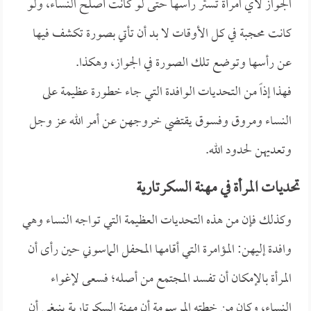
الجواز لأي امرأة تستر رأسها حتى لو كانت أصلح النساء، ولو
كانت محجبة في كل الأوقات لا بد أن تأتي بصورة تكشف فيها
عن رأسها وتوضع تلك الصورة في الجواز، وهكذا.
فهذا إذاً من التحديات الوافدة التي جاء خطورة عظيمة على
النساء ومروق وفسوق يقتضي خروجهن عن أمر الله عز وجل
وتعديهن لحدود الله.
تحديات المرأة في مهنة السكرتارية
وكذلك فإن من هذه التحديات العظيمة التي تواجه النساء وهي
وافدة إليهن: المؤامرة التي أقامها المحفل الماسوني حين رأى أن
المرأة بالإمكان أن تفسد المجتمع من أصله؛ فسعى لإغواء
النساء، وكان من خطته المرسومة أن مهنة السكرتارية ينبغي أن