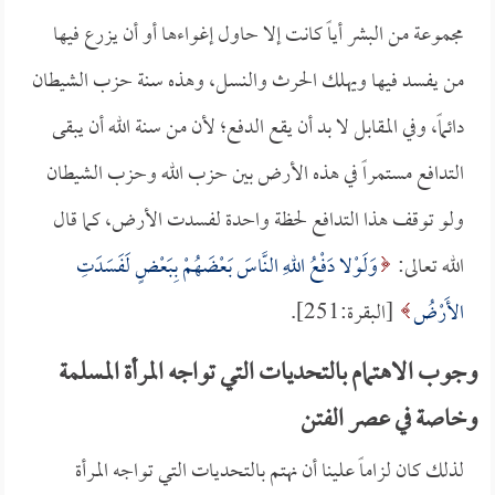
مجموعة من البشر أياً كانت إلا حاول إغواءها أو أن يزرع فيها
من يفسد فيها ويهلك الحرث والنسل، وهذه سنة حزب الشيطان
دائماً، وفي المقابل لا بد أن يقع الدفع؛ لأن من سنة الله أن يبقى
التدافع مستمراً في هذه الأرض بين حزب الله وحزب الشيطان
ولو توقف هذا التدافع لحظة واحدة لفسدت الأرض، كما قال
الله تعالى:
وَلَوْلا دَفْعُ اللهِ النَّاسَ بَعْضَهُمْ بِبَعْضٍ لَفَسَدَتِ
الأَرْضُ
[البقرة:251].
وجوب الاهتمام بالتحديات التي تواجه المرأة المسلمة
وخاصة في عصر الفتن
لذلك كان لزاماً علينا أن نهتم بالتحديات التي تواجه المرأة