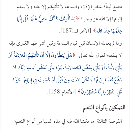
مصغ ليتاً؛ ينتظر الإذن، والساعة لا تأتيكم إلا بغته ولا يعلم
إتيانها إلا الله عز وجل؛
يَسْأَلُونَكَ كَأَنَّكَ حَفِيٌّ عَنْهَا قُلْ إِنَّمَا
عِلْمُهَا عِنْدَ اللهِ
[الأعراف:187].
وما لم يعمله الإنسان قبل قيام الساعة وقبل أشراطها الكبرى فإنه
لا ينفعه؛ لقول الله تعالى:
هَلْ يَنظُرُونَ إِلَّا أَنْ تَأْتِيَهُمُ المَلائِكَةُ أَوْ
يَأْتِيَ رَبُّكَ أَوْ يَأْتِيَ بَعْضُ آيَاتِ رَبِّكَ يَوْمَ يَأْتِي بَعْضُ آيَاتِ رَبِّكَ لا
يَنفَعُ نَفْسًا إِيمَانُهَا لَمْ تَكُنْ آمَنَتْ مِنْ قَبْلُ أَوْ كَسَبَتْ فِي إِيمَانِهَا خَيْرًا
قُلِ انتَظِرُوا إِنَّا مُنتَظِرُونَ
[الأنعام:158].
التمكين بأنواع النعم
الفرصة الثالثة: ما مكننا الله فيه في هذه الدنيا من أنواع النعم؛