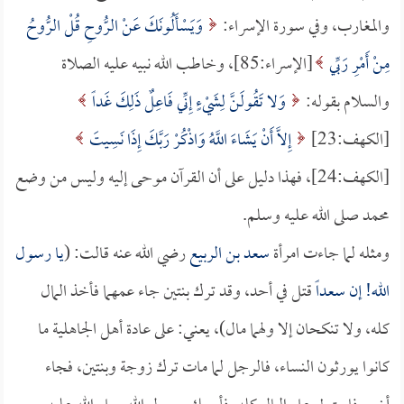
والمغارب، وفي سورة الإسراء:
وَيَسْأَلُونَكَ عَنْ الرُّوحِ قُلْ الرُّوحُ
مِنْ أَمْرِ رَبِّي
[الإسراء:85]، وخاطب الله نبيه عليه الصلاة
والسلام بقوله:
وَلا تَقُولَنَّ لِشَيْءٍ إِنِّي فَاعِلٌ ذَلِكَ غَداً
[الكهف:23]
إِلاَّ أَنْ يَشَاءَ اللَّهُ وَاذْكُرْ رَبَّكَ إِذَا نَسِيتَ
[الكهف:24]، فهذا دليل على أن القرآن موحى إليه وليس من وضع
محمد صلى الله عليه وسلم.
ومثله لما جاءت امرأة
سعد بن الربيع
رضي الله عنه قالت: (
يا رسول
الله! إن
سعداً
قتل في أحد، وقد ترك بنتين جاء عمهما فأخذ المال
كله، ولا تنكحان إلا ولهما مال)، يعني: على عادة أهل الجاهلية ما
كانوا يورثون النساء، فالرجل لما مات ترك زوجة وبنتين، فجاء