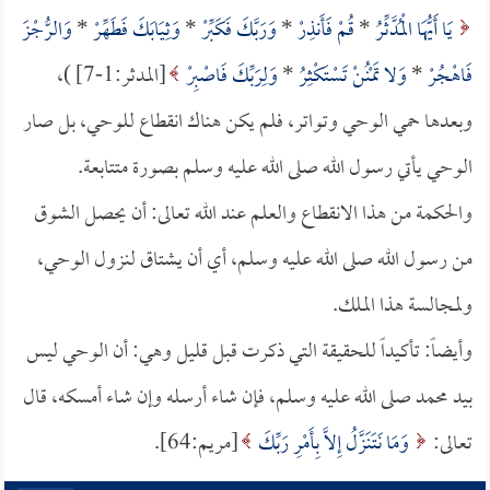
يَا أَيُّهَا الْمُدَّثِّرُ
*
قُمْ فَأَنذِرْ
*
وَرَبَّكَ فَكَبِّرْ
*
وَثِيَابَكَ فَطَهِّرْ
*
وَالرُّجْزَ
فَاهْجُرْ
*
وَلا تَمْنُنْ تَسْتَكْثِرُ
*
وَلِرَبِّكَ فَاصْبِرْ
[المدثر:1-7] )،
وبعدها حمي الوحي وتواتر، فلم يكن هناك انقطاع للوحي، بل صار
الوحي يأتي رسول الله صلى الله عليه وسلم بصورة متتابعة.
والحكمة من هذا الانقطاع والعلم عند الله تعالى: أن يحصل الشوق
من رسول الله صلى الله عليه وسلم، أي أن يشتاق لنزول الوحي،
ولمجالسة هذا الملك.
وأيضاً: تأكيداً للحقيقة التي ذكرت قبل قليل وهي: أن الوحي ليس
بيد محمد صلى الله عليه وسلم، فإن شاء أرسله وإن شاء أمسكه، قال
تعالى:
وَمَا نَتَنَزَّلُ إِلاَّ بِأَمْرِ رَبِّكَ
[مريم:64].