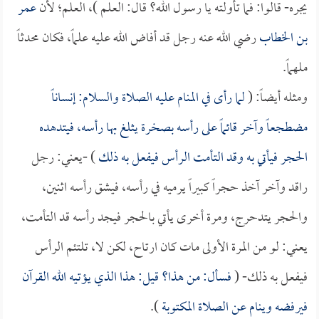
يجره- قالوا: فما تأولته يا رسول الله؟ قال: العلم )، العلم؛ لأن
عمر
بن الخطاب
رضي الله عنه رجل قد أفاض الله عليه علماً، فكان محدثاً
ملهماً.
ومثله أيضاً: (
لما رأى في المنام عليه الصلاة والسلام: إنساناً
مضطجعاً وآخر قائماً على رأسه بصخرة يثلغ بها رأسه، فيتدهده
الحجر فيأتي به وقد التأمت الرأس فيفعل به ذلك
) -يعني: رجل
راقد وآخر آخذ حجراً كبيراً يرميه في رأسه، فيشق رأسه اثنين،
والحجر يتدحرج، ومرة أخرى يأتي بالحجر فيجد رأسه قد التأمت،
يعني: لو من المرة الأولى مات كان ارتاح، لكن لا، تلتئم الرأس
فيفعل به ذلك- (
فسأل: من هذا؟ قيل: هذا الذي يؤتيه الله القرآن
فيرفضه وينام عن الصلاة المكتوبة
).