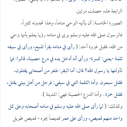
الرابعة هذه حصلت مرتين.
الصورة الخامسة: أن يأتيه الوحي مناماً، وهذا تجدونه كثيراً،
فالرسول صلى الله عليه وسلم يرى في منامه رؤيا يعلم بأنها وحي
من الله، فقبل غزوة أحد: (
رأى في منامه بقراً تذبح، ورأى في سيفه
ثلمة -يعني: كسرة- ورأى أنه أدخل يده في درع حصينة، قالوا: فما
تأولتها يا رسول الله؟ قال: أما البقر: فنفر من أصحابي يقتلون،
فقتل سبعون. وأما الثلمة التي في سيفي: فرجل من أهل بيتي يقتل،
فقتل
حمزة
. وأما الدرع الحصينة فهي: المدينة ).
وكذلك: (
لما رأى صلى الله عليه وسلم في منامه أصحابه وعلى كل
واحد منهم قميص، ورأى على
عمر
قميصاً يجره - قميص طويل