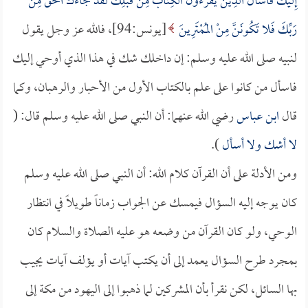
إِلَيْكَ فَاسْأَلْ الَّذِينَ يَقْرَءُونَ الْكِتَابَ مِنْ قَبْلِكَ لَقَدْ جَاءَكَ الْحَقُّ مِنْ
رَبِّكَ فَلا تَكُونَنَّ مِنْ المُمْتَرِينَ
[يونس:94]، فالله عز وجل يقول
لنبيه صلى الله عليه وسلم: إن داخلك شك في هذا الذي أوحي إليك
فاسأل من كانوا على علم بالكتاب الأول من الأحبار والرهبان، وكما
قال
ابن عباس
رضي الله عنهما: أن النبي صلى الله عليه وسلم قال: (
لا أشك ولا أسأل
).
ومن الأدلة على أن القرآن كلام الله: أن النبي صلى الله عليه وسلم
كان يوجه إليه السؤال فيمسك عن الجواب زماناً طويلاً في انتظار
الوحي، ولو كان القرآن من وضعه هو عليه الصلاة والسلام كان
بمجرد طرح السؤال يعمد إلى أن يكتب آيات أو يؤلف آيات يجيب
بها السائل، لكن نقرأ بأن المشركين لما ذهبوا إلى اليهود من مكة إلى