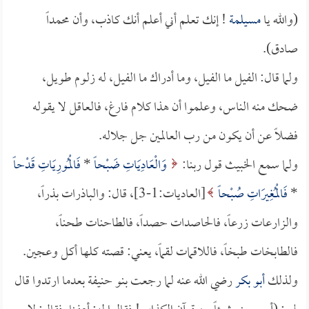
(والله يا
مسيلمة
! إنك تعلم أني أعلم أنك كاذب، وأن محمداً
صادق).
ولما قال: الفيل ما الفيل، وما أدراك ما الفيل، له زلوم طويل،
ضحك منه الناس، وعلموا أن هذا كلام فارغ، فالعاقل لا يقوله
فضلاً عن أن يكون من رب العالمين جل جلاله.
ولما سمع الخبيث قول ربنا:
وَالْعَادِيَاتِ ضَبْحاً
*
فَالْمُورِيَاتِ قَدْحاً
*
فَالْمُغِيرَاتِ صُبْحاً
[العاديات:1-3]، قال: والباذرات بذراً،
والزارعات زرعاً، فالحاصدات حصداً، فالطاحنات طحناً،
فالطابخات طبخاً، فاللاقمات لقماً، يعني: قصته كلها أكل وعجين.
ولذلك
أبو بكر
رضي الله عنه لما رجعت بنو حنيفة بعدما ارتدوا قال