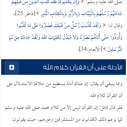
صلى الله عليه وسلم:
وَإِنْ يُكَذِّبُوكَ فَقَدْ كَذَّبَ الَّذِينَ مِنْ قَبْلِهِمْ
جَاءَتْهُمْ رُسُلُهُمْ بِالْبَيِّنَاتِ وَبِالزُّبُرِ وَبِالْكِتَابِ الْمُنِيرِ
[فاطر:25]،
وقال له:
وَلَقَدْ كُذِّبَتْ رُسُلٌ مِنْ قَبْلِكَ فَصَبَرُوا عَلَى مَا كُذِّبُوا
وَأُوذُوا حَتَّى أَتَاهُمْ نَصْرُنَا وَلا مُبَدِّلَ لِكَلِمَاتِ اللَّهِ وَلَقَدْ جَاءَكَ مِنْ نَبَإِ
الْمُرْسَلِينَ
[الأنعام:34].
الأدلة على أن القرآن كلام الله
ومما ينبغي أن يقال: إن هناك أدلة نستطيع من خلالها الاستدلال على
أن القرآن كلام الله.
فلو قال قائل: إن القرآن ليس إلا من كلام محمد صلى الله عليه وسلم
كما يزعم ذلك الكذابون من المستشرقين وغيرهم، حيث يقولون: