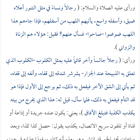
ورأى عليه الصلاة والسلام: (
رجالاً ونساءً في مثل التنور أعلاه
ضيق، وأسفله واسع، يأتيهم اللهب من أسفلهم، فإذا جاءهم هذا
اللهب ضوضوا -صاحوا- فسأل عنهم؟ فقيل: هؤلاء هم الزناة
والزواني
).
ورأى: (
رجلاً جالساً وآخر قائماً عليه بمثل الكلوب -الكلوب الذي
تعلق به الذبيحة عند الجزار- يشرشر شدقه إلى قفاه، وأنفه إلى قفاه،
ثم يأتي إلى الشق الآخر فيفعل به ذلك، ثم يرجع إلى الأول فإذا هو
قد التأم فيفعل به ذلك، فلما سأل، قيل له: هذا الذي يخرج من بيته
يكذب الكذبة فتبلغ الآفاق
)، يعني: يكون عنده جريدة أو إذاعة أو
قناة أو تلفون سريع الاتصال، يكذب يقول: حصل كذا كذا، وبعد
ساعات تجد الخبر قد انتشر وهو يعلم أنه كاذب، فهذا عذابه في جهنم