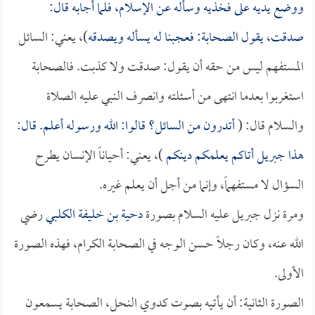
ووضع يديه على فخذيه وسأله عن الإسلام، فلما أجابه قال:
صدقت، يقول الصحابة: فعجبنا له يسأله ويصدقه
)، يعني: السائل
المستفهم ليس من حقه أن يقول: صدقت ولا كذبت. فالصحابة
استغربوا بعدما انتهى من أسئلته وانصرف النبي عليه الصلاة
والسلام قال: (
أتدرون من السائل؟ قالوا: الله ورسوله أعلم. قال:
هذا جبريل أتاكم يعلمكم دينكم
)، يعني: أحياناً الإنسان يطرح
السؤال لا مستفهماً، وإنما من أجل أن يعلم غيره.
ومرة نزل جبريل عليه السلام بصورة
دحية بن خليفة الكلبي
رضي
الله عنه، وكان رجلاً حسن الوجه في الصحابة الكرام، فهذه الصورة
الأولى.
الصورة الثانية: أن يأتيه بصوت كدوي النحل، الصحابة يسمعون