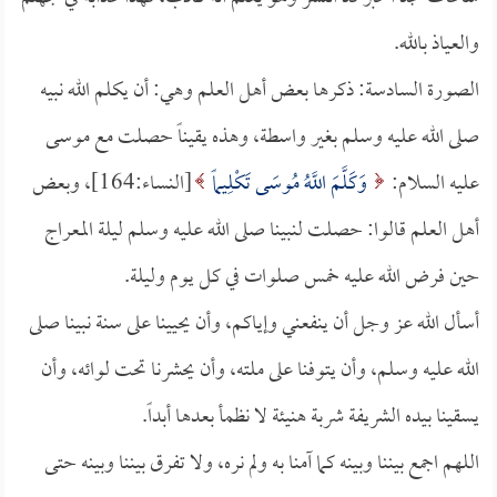
والعياذ بالله.
الصورة السادسة: ذكرها بعض أهل العلم وهي: أن يكلم الله نبيه
صلى الله عليه وسلم بغير واسطة، وهذه يقيناً حصلت مع موسى
عليه السلام:
وَكَلَّمَ اللَّهُ مُوسَى تَكْلِيماً
[النساء:164]، وبعض
أهل العلم قالوا: حصلت لنبينا صلى الله عليه وسلم ليلة المعراج
حين فرض الله عليه خمس صلوات في كل يوم وليلة.
أسأل الله عز وجل أن ينفعني وإياكم، وأن يحيينا على سنة نبينا صلى
الله عليه وسلم، وأن يتوفنا على ملته، وأن يحشرنا تحت لوائه، وأن
يسقينا بيده الشريفة شربة هنيئة لا نظمأ بعدها أبداً.
اللهم اجمع بيننا وبينه كما آمنا به ولم نره، ولا تفرق بيننا وبينه حتى