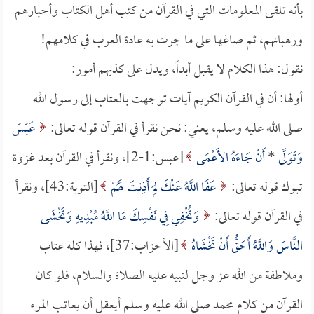
بأنه تلقى المعلومات التي في القرآن من كتب أهل الكتاب وأحبارهم
ورهبانهم، ثم صاغها على ما جرت به عادة العرب في كلامهم!
نقول: هذا الكلام لا يقبل أبداً، ويدل على كذبهم أمور:
أولها: أن في القرآن الكريم آيات توجهت بالعتاب إلى رسول الله
صلى الله عليه وسلم، يعني: نحن نقرأ في القرآن قوله تعالى:
عَبَسَ
وَتَوَلَّى
*
أَنْ جَاءَهُ الأَعْمَى
[عبس:1-2]، ونقرأ في القرآن بعد غزوة
تبوك قوله تعالى:
عَفَا اللَّهُ عَنْكَ لِمَ أَذِنتَ لَهُمْ
[التوبة:43]، ونقرأ
في القرآن قوله تعالى:
وَتُخْفِي فِي نَفْسِكَ مَا اللَّهُ مُبْدِيهِ وَتَخْشَى
النَّاسَ وَاللَّهُ أَحَقُّ أَنْ تَخْشَاهُ
[الأحزاب:37]، فهذا كله عتاب
وملاطفة من الله عز وجل لنبيه عليه الصلاة والسلام، فلو كان
القرآن من كلام محمد صلى الله عليه وسلم أيعقل أن يعاتب المرء