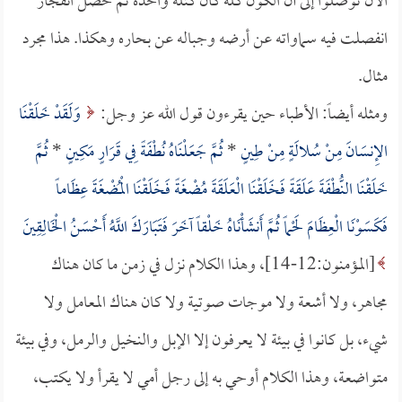
الآن توصلوا إلى أن الكون كله كان كتلة واحدة ثم حصل انفجار
انفصلت فيه سماواته عن أرضه وجباله عن بحاره وهكذا. هذا مجرد
مثال.
ومثله أيضاً: الأطباء حين يقرءون قول الله عز وجل:
وَلَقَدْ خَلَقْنَا
الإِنسَانَ مِنْ سُلالَةٍ مِنْ طِينٍ
*
ثُمَّ جَعَلْنَاهُ نُطْفَةً فِي قَرَارٍ مَكِينٍ
*
ثُمَّ
خَلَقْنَا النُّطْفَةَ عَلَقَةً فَخَلَقْنَا الْعَلَقَةَ مُضْغَةً فَخَلَقْنَا الْمُضْغَةَ عِظَاماً
فَكَسَوْنَا الْعِظَامَ لَحْماً ثُمَّ أَنشَأْنَاهُ خَلْقاً آخَرَ فَتَبَارَكَ اللَّهُ أَحْسَنُ الْخَالِقِينَ
[المؤمنون:12-14]، وهذا الكلام نزل في زمن ما كان هناك
مجاهر، ولا أشعة ولا موجات صوتية ولا كان هناك المعامل ولا
شيء، بل كانوا في بيئة لا يعرفون إلا الإبل والنخيل والرمل، وفي بيئة
متواضعة، وهذا الكلام أوحي به إلى رجل أمي لا يقرأ ولا يكتب،