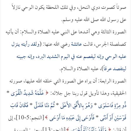
صوتاً كصوت دوي النحل، وفي تلك اللحظة يكون الوحي نازلاً
على رسول الله صلى الله عليه وسلم.
الصورة الثالثة وهي أشدها على النبي عليه الصلاة والسلام: أن يأتيه
كصلصلة الجرس، قالت
عائشة
رضي الله عنها: (
ولقد رأيته ينزل
عليه الوحي وإنه ليفصم عنه في اليوم الشديد البرد، وإنه جبينه
ليتفصد عرقاً
)، عليه الصلاة والسلام.
الصورة الرابعة: أن يراه على الصورة التي خلقه الله عليها، صورته
الحقيقية، وهذا تأويل قول ربنا جل جلاله:
عَلَّمَهُ شَدِيدُ الْقُوَى
*
ذُو مِرَّةٍ فَاسْتَوَى
*
وَهُوَ بِالأُفُقِ الأَعْلَى
*
ثُمَّ دَنَا فَتَدَلَّى
*
فَكَانَ قَابَ
قَوْسَيْنِ أَوْ أَدْنَى
*
فَأَوْحَى إِلَى عَبْدِهِ مَا أَوْحَى
[النجم:5-10]، إلى
أن قال:
وَلَقَدْ رَآهُ نَزْلَةً أُخْرَى
[النجم:13]، يعني: الصورة