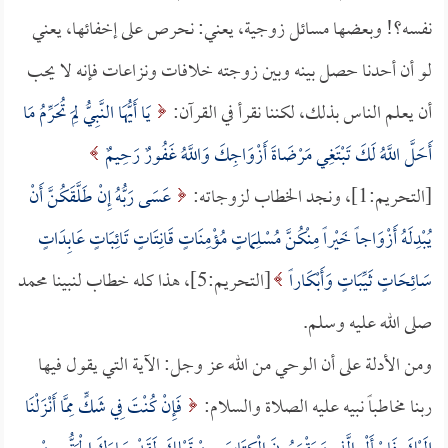
نفسه؟! وبعضها مسائل زوجية، يعني: نحرص على إخفائها، يعني
لو أن أحدنا حصل بينه وبين زوجته خلافات ونزاعات فإنه لا يحب
أن يعلم الناس بذلك، لكننا نقرأ في القرآن:
يَا أَيُّهَا النَّبِيُّ لِمَ تُحَرِّمُ مَا
أَحَلَّ اللَّهُ لَكَ تَبْتَغِي مَرْضَاةَ أَزْوَاجِكَ وَاللَّهُ غَفُورٌ رَحِيمٌ
[التحريم:1]، ونجد الخطاب لزوجاته:
عَسَى رَبُّهُ إِنْ طَلَّقَكُنَّ أَنْ
يُبْدِلَهُ أَزْوَاجاً خَيْراً مِنْكُنَّ مُسْلِمَاتٍ مُؤْمِنَاتٍ قَانِتَاتٍ تَائِبَاتٍ عَابِدَاتٍ
سَائِحَاتٍ ثَيِّبَاتٍ وَأَبْكَاراً
[التحريم:5]، هذا كله خطاب لنبينا محمد
صلى الله عليه وسلم.
ومن الأدلة على أن الوحي من الله عز وجل: الآية التي يقول فيها
ربنا مخاطباً نبيه عليه الصلاة والسلام:
فَإِنْ كُنْتَ فِي شَكٍّ مِمَّا أَنْزَلْنَا