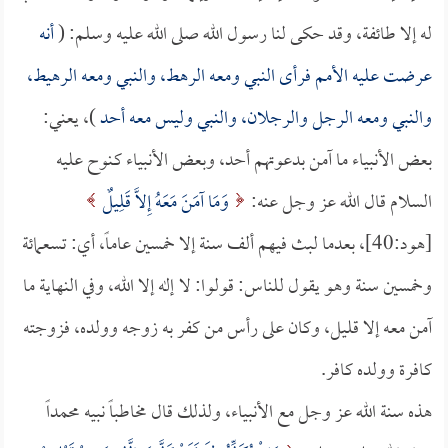
له إلا طائفة، وقد حكى لنا رسول الله صلى الله عليه وسلم: (
أنه
عرضت عليه الأمم فرأى النبي ومعه الرهط، والنبي ومعه الرهيط،
والنبي ومعه الرجل والرجلان، والنبي وليس معه أحد
)، يعني:
بعض الأنبياء ما آمن بدعوتهم أحد، وبعض الأنبياء كـنوح عليه
السلام قال الله عز وجل عنه:
وَمَا آمَنَ مَعَهُ إِلاَّ قَلِيلٌ
[هود:40]، بعدما لبث فيهم ألف سنة إلا خمسين عاماً، أي: تسعمائة
وخمسين سنة وهو يقول للناس: قولوا: لا إله إلا الله، وفي النهاية ما
آمن معه إلا قليل، وكان على رأس من كفر به زوجه وولده، فزوجته
كافرة وولده كافر.
هذه سنة الله عز وجل مع الأنبياء، ولذلك قال مخاطباً نبيه محمداً