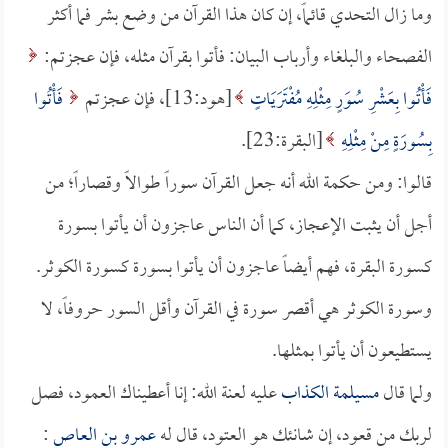
وما زال التحدي قائماً، إن كان هذا القرآن من وضع بشر فما أكثر
الفصحاء والبلغاء وأرباب البيان: فأتوا بقرآن مثله، فإن عجزتم:
فَأْتُوا بِعَشْرِ سُوَرٍ مِثْلِهِ مُفْتَرَيَاتٍ
[هود:13]، فإن عجزتم
فَأْتُوا
بِسُورَةٍ مِنْ مِثْلِهِ
[البقرة:23].
قالوا: ومن حكمة الله أنه جعل القرآن سوراً طوالاً وقصاراً؛ من
أجل أن يثبت الإعجاز، كما أن الناس عاجزون أن يأتوا بسورة
كسورة البقرة، فهم أيضاً عاجزون أن يأتوا بسورة كسورة الكوثر.
وسورة الكوثر هي أقصر سورة في القرآن وأقل السور حروفاً، لا
يستطيعون أن يأتوا بمثلها.
ولما قال
مسيلمة الكذاب
عليه لعنة الله: إنا أعطيناك العمود، فصل
لربك من قعود، إن شانئك هو العتود، قال له
عمرو بن العاص
: