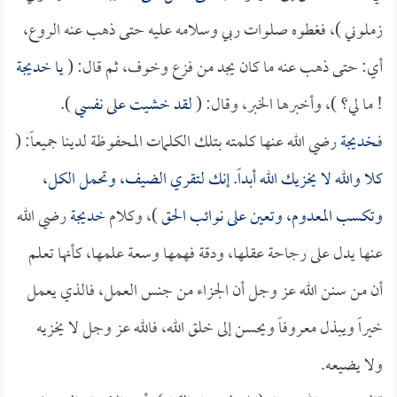
زملوني )، فغطوه صلوات ربي وسلامه عليه حتى ذهب عنه الروع،
أي: حتى ذهب عنه ما كان يجد من فزع وخوف، ثم قال: (
يا
خديجة
! ما لي؟ )، وأخبرها الخبر، وقال: (
لقد خشيت على نفسي
).
فـ
خديجة
رضي الله عنها كلمته بتلك الكلمات المحفوظة لدينا جميعاً: (
كلا والله لا يخزيك الله أبداً. إنك لتقري الضيف، وتحمل الكل،
وتكسب المعدوم، وتعين على نوائب الحق
)، وكلام
خديجة
رضي الله
عنها يدل على رجاحة عقلها، ودقة فهمها وسعة علمها، كأنها تعلم
أن من سنن الله عز وجل أن الجزاء من جنس العمل، فالذي يعمل
خيراً ويبذل معروفاً ويحسن إلى خلق الله، فالله عز وجل لا يخزيه
ولا يضيعه.