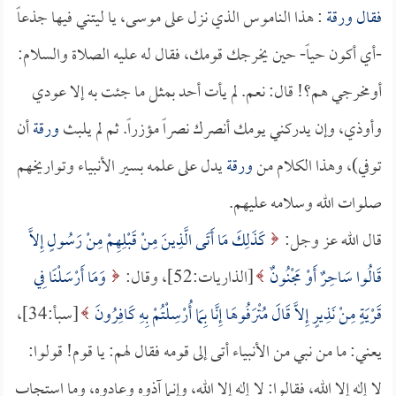
فقال
ورقة
: هذا الناموس الذي نزل على موسى، يا ليتني فيها جذعاً
-أي أكون حياً- حين يخرجك قومك، فقال له عليه الصلاة والسلام:
أومخرجي هم؟! قال: نعم. لم يأت أحد بمثل ما جئت به إلا عودي
وأوذي، وإن يدركني يومك أنصرك نصراً مؤزراً. ثم لم يلبث
ورقة
أن
توفي)، وهذا الكلام من
ورقة
يدل على علمه بسير الأنبياء وتواريخهم
صلوات الله وسلامه عليهم.
قال الله عز وجل:
كَذَلِكَ مَا أَتَى الَّذِينَ مِنْ قَبْلِهِمْ مِنْ رَسُولٍ إِلاَّ
قَالُوا سَاحِرٌ أَوْ مَجْنُونٌ
[الذاريات:52]، وقال:
وَمَا أَرْسَلْنَا فِي
قَرْيَةٍ مِنْ نَذِيرٍ إِلاَّ قَالَ مُتْرَفُوهَا إِنَّا بِمَا أُرْسِلْتُمْ بِهِ كَافِرُونَ
[سبأ:34]،
يعني: ما من نبي من الأنبياء أتى إلى قومه فقال لهم: يا قوم! قولوا:
لا إله إلا الله، فقالوا: لا إله إلا الله، وإنما آذوه وعادوه، وما استجاب