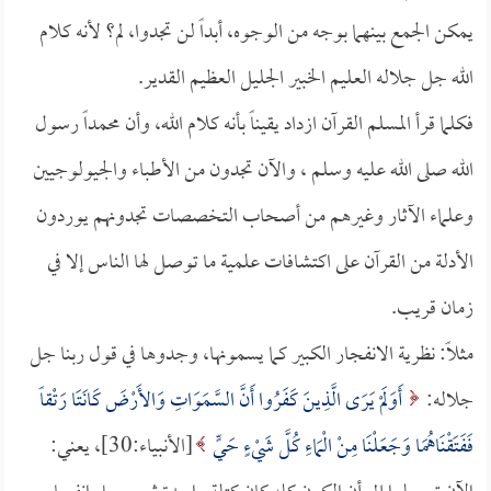
يمكن الجمع بينهما بوجه من الوجوه، أبداً لن تجدوا، لم؟ لأنه كلام
الله جل جلاله العليم الخبير الجليل العظيم القدير.
فكلما قرأ المسلم القرآن ازداد يقيناً بأنه كلام الله، وأن محمداً رسول
الله صلى الله عليه وسلم ، والآن تجدون من الأطباء والجيولوجيين
وعلماء الآثار وغيرهم من أصحاب التخصصات تجدونهم يوردون
الأدلة من القرآن على اكتشافات علمية ما توصل لها الناس إلا في
زمان قريب.
مثلاً: نظرية الانفجار الكبير كما يسمونها، وجدوها في قول ربنا جل
جلاله:
أَوَلَمْ يَرَى الَّذِينَ كَفَرُوا أَنَّ السَّمَوَاتِ وَالأَرْضَ كَانَتَا رَتْقاً
فَفَتَقْنَاهُمَا وَجَعَلْنَا مِنْ الْمَاءِ كُلَّ شَيْءٍ حَيٍّ
[الأنبياء:30]، يعني: