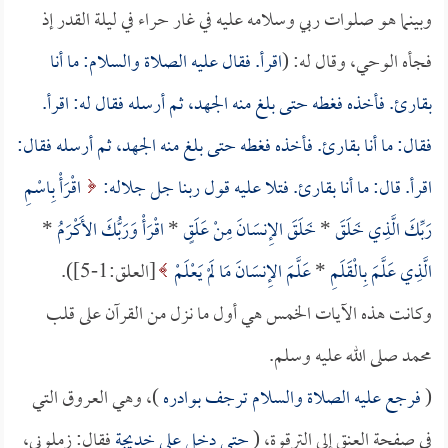
وبينما هو صلوات ربي وسلامه عليه في غار حراء في ليلة القدر إذ
فجأه الوحي، وقال له: (
اقرأ. فقال عليه الصلاة والسلام: ما أنا
بقارئ. فأخذه فغطه حتى بلغ منه الجهد، ثم أرسله فقال له: اقرأ.
فقال: ما أنا بقارئ. فأخذه فغطه حتى بلغ منه الجهد، ثم أرسله فقال:
اقرأ. قال: ما أنا بقارئ. فتلا عليه قول ربنا جل جلاله:
اقْرَأْ بِاسْمِ
رَبِّكَ الَّذِي خَلَقَ
*
خَلَقَ الإِنسَانَ مِنْ عَلَقٍ
*
اقْرَأْ وَرَبُّكَ الأَكْرَمُ
*
الَّذِي عَلَّمَ بِالْقَلَمِ
*
عَلَّمَ الإِنسَانَ مَا لَمْ يَعْلَمْ
[العلق:1-5]).
وكانت هذه الآيات الخمس هي أول ما نزل من القرآن على قلب
محمد صلى الله عليه وسلم.
(
فرجع عليه الصلاة والسلام ترجف بوادره
)، وهي العروق التي
في صفحة العنق إلى الترقوة، (
حتى دخل على
خديجة
فقال: زملوني،