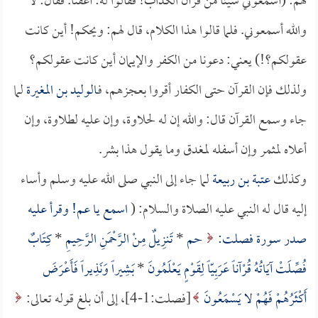
لهم: (أسمعوني شيئاً من قرآن الكذاب! فقالوا له: أعفنا. فقال: لا
والله أسمعوني. فلما قالوا هذا الكلام، قال لهم: ويحكم! أين كانت
عقولكم؟!) يعني: دعونا من الكفر والإيمان أين كانت عقولكم؟
ولذلك فإن القرآن حتى الكفار أقروا بعجزهم، فـ
الوليد بن المغيرة
لما
جاء وسمع القرآن قال: والله إن له لحلاوة، وإن عليه لطلاوة، وإن
أعلاه لمثمر وإن أسفله لمغدق وما يقول هذا بشر.
وكذلك
عتبة بن ربيعة
لما جاء إلى النبي صلى الله عليه وسلم وأساء
إليه قال له النبي عليه الصلاة والسلام: (
اسمع يا عم! وقرأ عليه
صدر سورة فصلت:
حم
*
تَنزِيلٌ مِنْ الرَّحْمَنِ الرَّحِيمِ
*
كِتَابٌ
فُصِّلَتْ آيَاتُهُ قُرْآناً عَرَبِيّاً لِقَوْمٍ يَعْلَمُونَ
*
بَشِيراً وَنَذِيراً فَأَعْرَضَ
أَكْثَرُهُمْ فَهُمْ لا يَسْمَعُونَ
[فصلت:1-4]، إلى أن بلغ قوله تعالى: