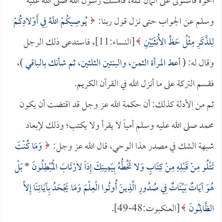
أخوه فاستولى على المال كله، فأمسك رسول الله صلى الله عليه
وسلم عن الجواب حتى نزل قول ربنا:
يُوصِيكُمْ اللَّهُ فِي أَوْلادِكُمْ
لِلذَّكَرِ مِثْلُ حَظِّ الأُنثَيَيْنِ
[النساء:11]، فاستدعى ذلك الرجل
وقال له: (
أعط المرأة الثمن، والبنتين الثلثين، ثم شأنك بالباقي
)،
فقسم التركة على ما أنزل الله في القرآن الكريم.
ثم من الأدلة كذلك: أن حكمة الله عز وجل قد اقتضت أن يكون
محمد صلى الله عليه وسلم أمياً لا يقرأ ولا يكتب؛ وذلك لإبعاد
شبهة الشك في مصدر هذا الوحي، قال الله عز وجل:
وَمَا كُنْتَ
تَتْلُو مِنْ قَبْلِهِ مِنْ كِتَابٍ وَلا تَخُطُّهُ بِيَمِينِكَ إِذاً لارْتَابَ الْمُبْطِلُونَ
*
بَلْ
هُوَ آيَاتٌ بَيِّنَاتٌ فِي صُدُورِ الَّذِينَ أُوتُوا الْعِلْمَ وَمَا يَجْحَدُ بِآيَاتِنَا إِلاَّ
الظَّالِمُونَ
[العنكبوت:48-49].