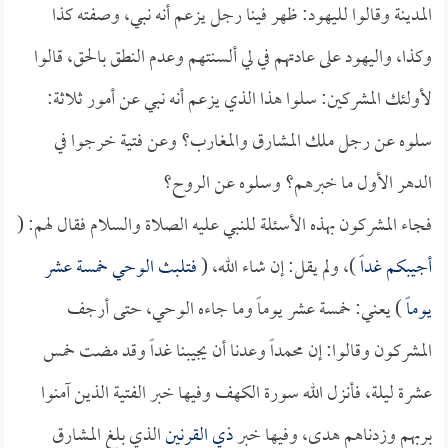
المدينة وقالوا لليهود: ظهر فينا رجل يزعم أنه نبي، وصفته كذا
وكذا، واليهود على عادتهم في لي ألسنتهم وعدم النطق بالحق، قالوا
لأولئك المشركين: سلوا هذا الذي يزعم أنه نبي عن أمور ثلاثة:
سلوه عن رجل ملك المشارق والمغارب؟ وعن فتية خرجوا في
الدهر الأول ما خبرهم؟ وسلوه عن الروح؟
فجاء المشركون بهذه الأسئلة للنبي عليه الصلاة والسلام فقال لهم: (
أجيبكم غداً
)، ولم يقل: إن شاء الله، (
فتلبث الوحي خمسة عشر
يوماً
) يعني: خمسة عشر يوماً وما جاءه الوحي، حتى أرجف
المشركون وقالوا: إن محمداً وعدنا أن يجيبنا غداً وقد مضت خمس
عشرة ليلة، فأنزل الله سورة الكهف وفيها خبر الفتية الذين آمنوا
بربهم وزدناهم هدى، وفيها خبر
ذي القرنين
الذي بلغ المشارق