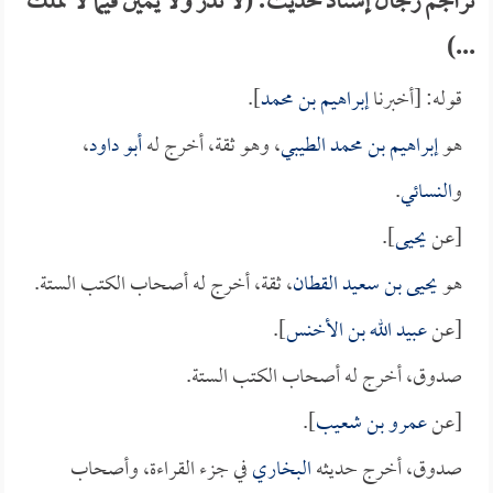
تراجم رجال إسناد حديث: (لا نذر ولا يمين فيما لا تملك
...)
قوله: [أخبرنا
إبراهيم بن محمد
].
هو
إبراهيم بن محمد الطيبي
، وهو ثقة، أخرج له
أبو داود
،
و
النسائي
.
[عن
يحيى
].
هو
يحيى بن سعيد القطان
، ثقة، أخرج له أصحاب الكتب الستة.
[عن
عبيد الله بن الأخنس
].
صدوق، أخرج له أصحاب الكتب الستة.
[عن
عمرو بن شعيب
].
صدوق، أخرج حديثه
البخاري
في جزء القراءة، وأصحاب