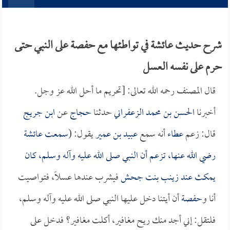
شرح حديث عائشة في تواطئها مع حفصة على النبي حتى
حرم على نفسه العسل
قال المصنف رحمه الله تعالى: [تحريم ما أحل الله عز وجل.
أخبرنا
الحسن بن محمد الزعفراني
حدثنا
حجاج
عن
ابن جريج
قال: زعم
عطاء
أنه سمع
عبيد بن عمير
يقول: (
سمعت
عائشة
رضي الله عنها، تزعم أن النبي صلى الله عليه وآله وسلم، كان
يمكث عند
زينب بنت جحش
فيشرب عندها عسلاً، فتواصيت
أنا و
حفصة
أن أيتنا دخل عليها النبي صلى الله عليه وآله وسلم،
فلتقل: إني أجد منك ريح مغافير، أكلت مغافير؟ فدخل على