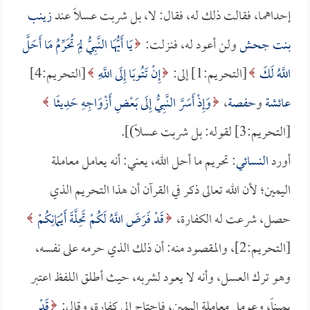
إحداهما، فقالت ذلك له، فقال: لا، بل شربت عسلاً عند
زينب
بنت جحش
ولن أعود له، فنزلت:
يَا أَيُّهَا النَّبِيُّ لِمَ تُحَرِّمُ مَا أَحَلَّ
اللَّهُ لَكَ
[التحريم:1] إلى:
إِنْ تَتُوبَا إِلَى اللَّهِ
[التحريم:4]
عائشة
و
حفصة
،
وَإِذْ أَسَرَّ النَّبِيُّ إِلَى بَعْضِ أَزْوَاجِهِ حَدِيثًا
[التحريم:3] لقوله: بل شربت عسلاً)].
أورد
النسائي
: تحريم ما أحل الله، يعني: أنه يعامل معاملة
اليمين؛ لأن الله تعالى ذكر في القرآن أن هذا التحريم الذي
حصل، شرعت له الكفارة،
قَدْ فَرَضَ اللَّهُ لَكُمْ تَحِلَّةَ أَيْمَانِكُمْ
[التحريم:2]، والمقصود منه: أن ذلك الذي حرمه على نفسه،
وهو ترك العسل، وأنه لا يعود لشربه، حيث أطلق اللفظ اعتبر
يميناً، وعومل معاملة اليمين، فاحتاج إلى كفارة، وقال:
قَدْ