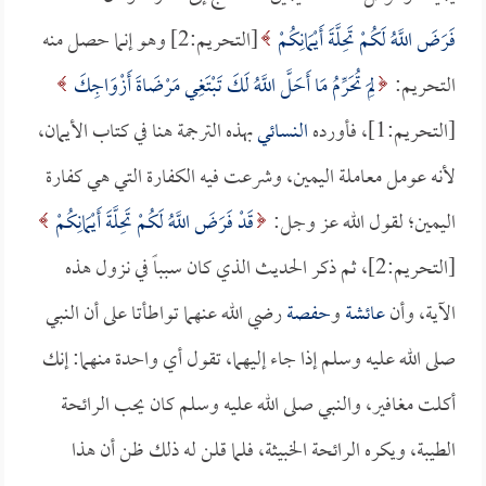
فَرَضَ اللَّهُ لَكُمْ تَحِلَّةَ أَيْمَانِكُمْ
[التحريم:2] وهو إنما حصل منه
التحريم:
لِمَ تُحَرِّمُ مَا أَحَلَّ اللَّهُ لَكَ تَبْتَغِي مَرْضَاةَ أَزْوَاجِكَ
[التحريم:1]، فأورده
النسائي
بهذه الترجمة هنا في كتاب الأيمان،
لأنه عومل معاملة اليمين، وشرعت فيه الكفارة التي هي كفارة
اليمين؛ لقول الله عز وجل:
قَدْ فَرَضَ اللَّهُ لَكُمْ تَحِلَّةَ أَيْمَانِكُمْ
[التحريم:2]، ثم ذكر الحديث الذي كان سبباً في نزول هذه
الآية، وأن
عائشة
و
حفصة
رضي الله عنهما تواطأتا على أن النبي
صلى الله عليه وسلم إذا جاء إليهما، تقول أي واحدة منهما: إنك
أكلت مغافير، والنبي صلى الله عليه وسلم كان يحب الرائحة
الطيبة، ويكره الرائحة الخبيثة، فلما قلن له ذلك ظن أن هذا