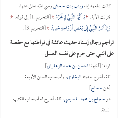
كانت تطعمه إياه
زينب بنت جحش
رضي الله تعالى عنها،
فنزلت الآية:
يَا أَيُّهَا النَّبِيُّ لِمَ تُحَرِّمُ
[التحريم:1] إلى قوله:
وَإِذْ أَسَرَّ النَّبِيُّ إِلَى بَعْضِ أَزْوَاجِهِ حَدِيثًا
[التحريم:3].
تراجم رجال إسناد حديث عائشة في تواطئها مع حفصة
على النبي حتى حرم على نفسه العسل
قوله: [أخبرنا
الحسن بن محمد الزعفراني
].
ثقة، أخرج حديثه
البخاري
، وأصحاب السنن الأربعة.
[عن
حجاج
].
هو
حجاج بن محمد المصيصي
، ثقة، أخرج له أصحاب الكتب
الستة.