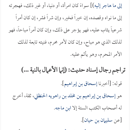
إلى ما هاجر إليه
)] سواءً كان امرأة، أو دنيا، أو غير ذلك، فهجرته
إلى ما نواه وقصده، إن خيراً فخير، وإن شراً فشر، إن كان أمراً
شرعياً يثاب عليه، فهو يؤجر على ذلك، وإن كان أمراً مباحاً، فهو
لذلك الذي هو مباح، وإن كان لأمر محرم، فنيته تابعة لذلك
الأمر المحرم، وهو يأثم عليه.
تراجم رجال إسناد حديث: (إنما الأعمال بالنية ...)
قوله: [أخبرنا
إسحاق بن إبراهيم
].
هو
إسحاق بن إبراهيم بن مخلد بن راهويه الحنظلي
، ثقة، أخرج
له أصحاب الكتب الستة إلا
ابن ماجه
.
[عن
سليمان بن حيان
].