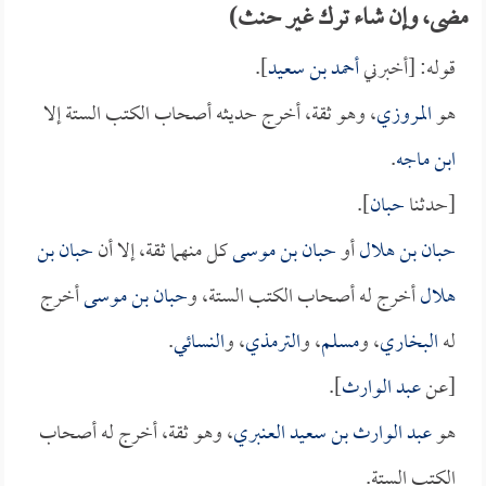
مضى، وإن شاء ترك غير حنث)
قوله: [أخبرني
أحمد بن سعيد
].
هو
المروزي
، وهو ثقة، أخرج حديثه أصحاب الكتب الستة إلا
ابن ماجه
.
[حدثنا
حبان
].
حبان بن هلال
أو
حبان بن موسى
كل منهما ثقة، إلا أن
حبان بن
هلال
أخرج له أصحاب الكتب الستة، و
حبان بن موسى
أخرج
له
البخاري
، و
مسلم
، و
الترمذي
، و
النسائي
.
[عن
عبد الوارث
].
هو
عبد الوارث بن سعيد العنبري
، وهو ثقة، أخرج له أصحاب
الكتب الستة.