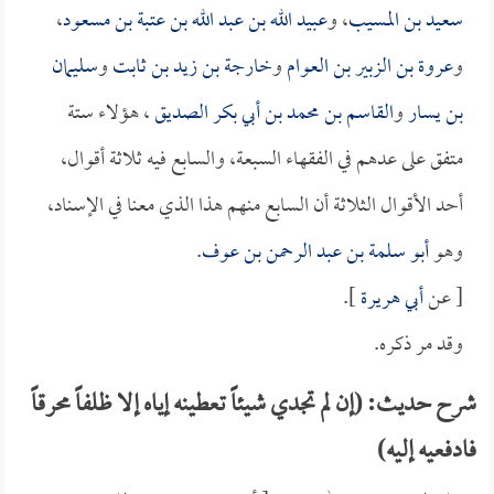
سعيد بن المسيب
، و
عبيد الله بن عبد الله بن عتبة بن مسعود
،
و
عروة بن الزبير بن العوام
و
خارجة بن زيد بن ثابت
و
سليمان
بن يسار
و
القاسم بن محمد بن أبي بكر الصديق
، هؤلاء ستة
متفق على عدهم في الفقهاء السبعة، والسابع فيه ثلاثة أقوال،
أحد الأقوال الثلاثة أن السابع منهم هذا الذي معنا في الإسناد،
وهو
أبو سلمة بن عبد الرحمن بن عوف
.
[ عن
أبي هريرة
].
وقد مر ذكره.
شرح حديث: (إن لم تجدي شيئاً تعطينه إياه إلا ظلفاً محرقاً
فادفعيه إليه)