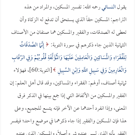
يقول
النسائي
رحمه الله: تفسير المسكين، والمراد من هذه
التراجم: المسكين حقاً الذي يستحق أن تدفع له الزكاة وأن
تعطى له الصدقات، والفقير والمسكين هما صنفان من الأصناف
الثمانية الذين جاء ذكرهم في سورة التوبة:
إِنَّمَا الصَّدَقَاتُ
لِلْفُقَرَاءِ وَالْمَسَاكِينِ وَالْعَامِلِينَ عَلَيْهَا وَالْمُؤَلَّفَةِ قُلُوبُهُمْ وَفِي الرِّقَابِ
وَالْغَارِمِينَ وَفِي سَبِيلِ اللَّهِ وَاِبْنِ السَّبِيلِ
[التوبة:60]، فهؤلاء
ثمانية أصناف، أولهم: الفقراء والمساكين، وقد قال أهل العلم: إن
الفقير والمسكين من الألفاظ التي إذا جمع بينها في الذكر فرق
المعنى، وإذا انفرد أحدهما عن الآخر فإنه يتسع للجميع، وعلى
هذا فإن المسكين والفقير إذا جاء ذكرهما في موضع واحد؛ فيفسر
الفقير بأنه الذي ليس عنده شيء أصلاً، والمسكين الذي عنده