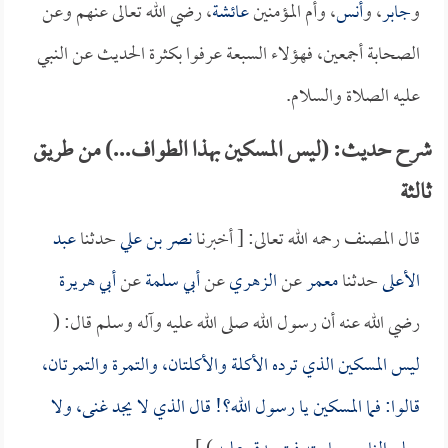
و
جابر
، و
أنس
، وأم المؤمنين
عائشة
، رضي الله تعالى عنهم وعن
الصحابة أجمعين، فهؤلاء السبعة عرفوا بكثرة الحديث عن النبي
عليه الصلاة والسلام.
شرح حديث: (ليس المسكين بهذا الطواف...) من طريق
ثالثة
قال المصنف رحمه الله تعالى: [ أخبرنا
نصر بن علي
حدثنا
عبد
الأعلى
حدثنا
معمر
عن
الزهري
عن
أبي سلمة
عن
أبي هريرة
رضي الله عنه أن رسول الله صلى الله عليه وآله وسلم قال: (
ليس المسكين الذي ترده الأكلة والأكلتان، والتمرة والتمرتان،
قالوا: فما المسكين يا رسول الله؟! قال الذي لا يجد غنى، ولا