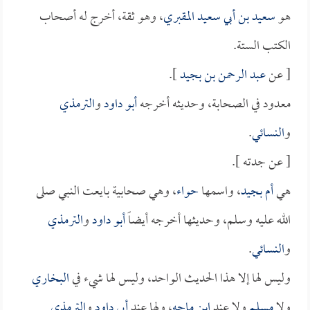
هو
سعيد بن أبي سعيد المقبري
، وهو ثقة، أخرج له أصحاب
الكتب الستة.
[ عن
عبد الرحمن بن بجيد
].
معدود في الصحابة، وحديثه أخرجه
أبو داود
و
الترمذي
و
النسائي
.
[ عن جدته ].
هي
أم بجيد
، واسمها
حواء
، وهي صحابية بايعت النبي صلى
الله عليه وسلم، وحديثها أخرجه أيضاً
أبو داود
و
الترمذي
و
النسائي
.
وليس لها إلا هذا الحديث الواحد، وليس لها شيء في
البخاري
ولا
مسلم
ولا عند
ابن ماجه
، ولها عند
أبي داود
و
الترمذي