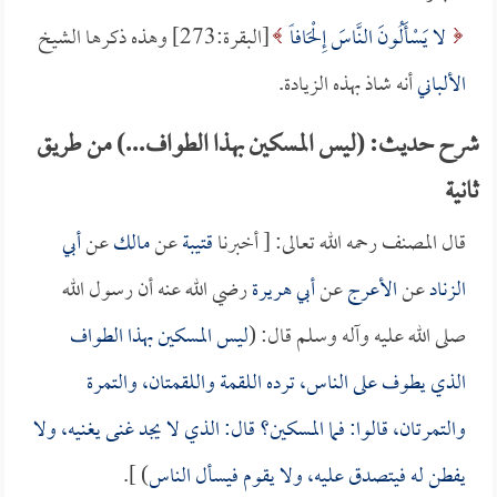
لا يَسْأَلُونَ النَّاسَ إِلْحَافاً
[البقرة:273] وهذه ذكرها الشيخ
الألباني
أنه شاذ بهذه الزيادة.
شرح حديث: (ليس المسكين بهذا الطواف...) من طريق
ثانية
قال المصنف رحمه الله تعالى: [ أخبرنا
قتيبة
عن
مالك
عن
أبي
الزناد
عن
الأعرج
عن
أبي هريرة
رضي الله عنه أن رسول الله
صلى الله عليه وآله وسلم قال: (
ليس المسكين بهذا الطواف
الذي يطوف على الناس، ترده اللقمة واللقمتان، والتمرة
والتمرتان، قالوا: فما المسكين؟ قال: الذي لا يجد غنى يغنيه، ولا
يفطن له فيتصدق عليه، ولا يقوم فيسأل الناس
) ].