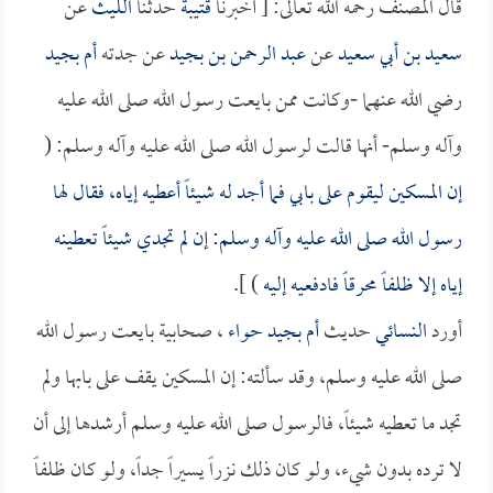
قال المصنف رحمه الله تعالى: [ أخبرنا
قتيبة
حدثنا
الليث
عن
سعيد بن أبي سعيد
عن
عبد الرحمن بن بجيد
عن جدته
أم بجيد
رضي الله عنهما -وكانت ممن بايعت رسول الله صلى الله عليه
وآله وسلم- أنها قالت لرسول الله صلى الله عليه وآله وسلم: (
إن المسكين ليقوم على بابي فما أجد له شيئاً أعطيه إياه، فقال لها
رسول الله صلى الله عليه وآله وسلم: إن لم تجدي شيئاً تعطينه
إياه إلا ظلفاً محرقاً فادفعيه إليه
) ].
أورد
النسائي
حديث
أم بجيد حواء
، صحابية بايعت رسول الله
صلى الله عليه وسلم، وقد سألته: إن المسكين يقف على بابها ولم
تجد ما تعطيه شيئاً، فالرسول صلى الله عليه وسلم أرشدها إلى أن
لا ترده بدون شيء، ولو كان ذلك نزراً يسيراً جداً، ولو كان ظلفاً