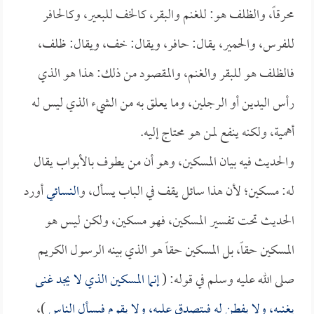
محرقاً، والظلف هو: للغنم والبقر، كالخف للبعير، وكالحافر
للفرس، والحمير، يقال: حافر، ويقال: خف، ويقال: ظلف،
فالظلف هو للبقر والغنم، والمقصود من ذلك: هذا هو الذي
رأس اليدين أو الرجلين، وما يعلق به من الشيء الذي ليس له
أهمية، ولكنه ينفع لمن هو محتاج إليه.
والحديث فيه بيان المسكين، وهو أن من يطوف بالأبواب يقال
له: مسكين؛ لأن هذا سائل يقف في الباب يسأل، و
النسائي
أورد
الحديث تحت تفسير المسكين، فهو مسكين، ولكن ليس هو
المسكين حقاً، بل المسكين حقاً هو الذي بينه الرسول الكريم
صلى الله عليه وسلم في قوله: (
إنما المسكين الذي لا يجد غنى
يغنيه، ولا يفطن له فيتصدق عليه، ولا يقوم فيسأل الناس
)،