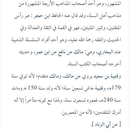
المشهور، وهو أحد أصحاب المذاهب الأربعة المشهورة من
مذاهب أهل السنة، وقد قال عنه الحافظ
ابن حجر
: هو رأس
المتقنين، وكبير المثبتين، فهو في القمة في الثقة والعدالة وفي
الحديث والفقه رحمة الله عليه، وهو أحد أفراد السلسلة الذهبية
عند
البخاري
، وهي:
مالك
عن
نافع
عن
ابن عمر
، وحديثه
أخرجه أصحاب الكتب الستة.
و
قتيبة بن سعيد
يروي عن
مالك
، و
مالك
متقدم؛ لأنه توفي سنة
179هـ، و
قتيبة
عاش تسعين سنة؛ لأنه ولد سنة 150 هـ ومات
سنة 240هـ، فعمره تسعون سنة، ولهذا مع كونه متأخراً إلا أنه
أدرك المتقدمين؛ لأنه من المعمرين.
[ عن
أبي الزناد
].