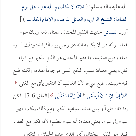
الله عليه وآله وسلم: (
ثلاثة لا يكلمهم الله عز وجل يوم
القيامة: الشيخ الزاني، والعائل المزهو، والإمام الكذاب
) ].
أورد
النسائي
حديث الفقير المختال، معناه: ذمه وبيان سوء
فعله، وأنه ممن لا يكلمه الله عز وجل يوم القيامة؛ وذلك لسوء
فعله وقبح صنيعه، والفقير المختال هو الذي يتكبر مع كونه
فقير، يعني معناه: سبب التكبر ليس موجوداً عنده، ولكنه طبع
فيه خبيث.. طبع سيء؛ لأن الغالب أن التكبر يأتي مع الغنى
كَلَّا إِنَّ الإِنسَانَ لَيَطْغَى
*
أَنْ رَآهُ اسْتَغْنَى
[العلق:6-7]، لكن
إذا كان فقيراً وليس عنده أسباب التكبر ومع ذلك يتكبر، فهو
سوء إلى سوء، يعني معناه: أنه سوء عظيم؛ لأنه تكبر مع الفقر،
فهذا هو الفقير المختال، أي: الذي عنده الخيلاء والتكبر،