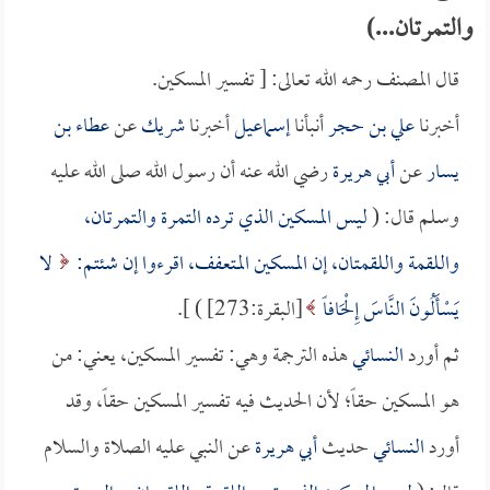
والتمرتان...)
قال المصنف رحمه الله تعالى: [ تفسير المسكين.
أخبرنا
علي بن حجر
أنبأنا
إسماعيل
أخبرنا
شريك
عن
عطاء بن
يسار
عن
أبي هريرة
رضي الله عنه أن رسول الله صلى الله عليه
وسلم قال: (
ليس المسكين الذي ترده التمرة والتمرتان،
واللقمة واللقمتان، إن المسكين المتعفف، اقرءوا إن شئتم:
لا
يَسْأَلُونَ النَّاسَ إِلْحَافاً
[البقرة:273] ) ].
ثم أورد
النسائي
هذه الترجمة وهي: تفسير المسكين، يعني: من
هو المسكين حقاً؛ لأن الحديث فيه تفسير المسكين حقاً، وقد
أورد
النسائي
حديث
أبي هريرة
عن النبي عليه الصلاة والسلام