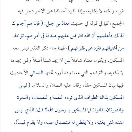
شيء ولكنه لا يكفيه، وإذا انفرد أحدهما عن الآخر دخل فيه
الجميع، كما في قوله في حديث
معاذ بن جبل
: (
فإن هم أجابوك
لذلك فأعلمهم أن الله افترض عليهم صدقة في أموالهم، تؤخذ
من أغنيائهم فترد على فقرائهم
)، فهنا جاء ذكر الفقير ليس معه
المسكين، ويكون معناه شاملاً لمن لا يجد شيئاً أصلاً ولمن يجد ما
لا يكفيه، والتراجم التي معنا وقد أورد تحتها
النسائي
الأحاديث
فيها بيان المسكين حقاً، وقال عليه الصلاة والسلام: (
ليس
المسكين بذاك الطواف الذي ترده اللقمة واللقمتان، والتمرة
والتمرتان، قالوا: فما المسكين يا رسول الله؟ قال: الذي ليس
عنده غنى يغنيه، ولا يفطن له فيتصدق عليه، ولا يقوم فيسأل