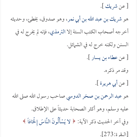
[ عن
شريك
].
هو
شريك بن عبد الله بن أبي نمر
، وهو صدوق، يخطئ، وحديثه
أخرجه أصحاب الكتب الستة إلا
الترمذي
، فإنه لم يخرج له في
السنن ولكنه خرج له في الشمائل.
[ عن
عطاء بن يسار
].
وقد مر ذكره.
[ عن
أبي هريرة
].
هو
عبد الرحمن بن صخر الدوسي
صاحب رسول الله صلى الله
عليه وسلم، وهو أكثر الصحابة حديثاً على الإطلاق.
وفي آخر الحديث ذكر الآية:
لا يَسْأَلُونَ النَّاسَ إِلْحَافاً
[البقرة:273].