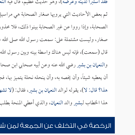
فقد استبرأ لدينه وعرضه
)، وهو حديث عظيم، قال فيه
النع
ثم بعض الأحاديث التي يرويها صغار الصحابة هي مراسيل،
الصحابة، وإذا رووا عن غير الصحابة بينوا ذلك، فلا محذور
صغار، وليست مشتملة على: سمعت رسول الله صلى الله عل
قال (سمعت)، فإنه ليس هناك واسطة بينه وبين رسول الله 
و
النعمان بن بشير
رضي الله عنه وعن أبيه صحابي ابن صحاب
أن يعطيه شيئاً، وأن يخصه به، وأن ينحله نحلة يتميز بها، فج
هذا؟ قال: لا
)، يقوله لوالد
النعمان بن بشير
، فقال: (
لا تشه
هذا الخطاب لـ
بشير
والد
النعمان
، والذي أعطي المنحة بطلب
الرخصة في التخلف عن الجمعة لمن شه