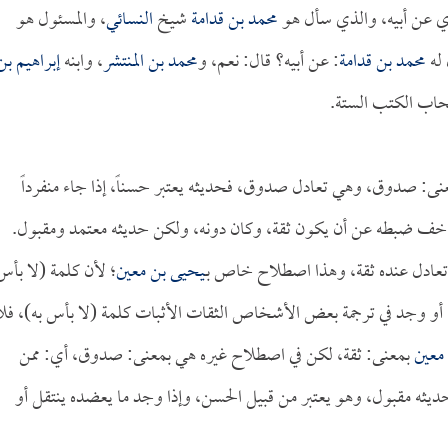
 عن أبيه، والذي سأل هو
محمد بن قدامة
شيخ
النسائي
، والمسئول هو
 له
محمد بن قدامة
: عن أبيه؟ قال: نعم، و
محمد بن المنتشر
، وابنه
إبراهيم بن
حاب الكتب الستة.
نى: صدوق، وهي تعادل صدوق، فحديثه يعتبر حسناً، إذا جاء منفرداً
 خف ضبطه عن أن يكون ثقة، وكان دونه، ولكن حديثه معتمد ومقبول.
 تعادل عنده ثقة، وهذا اصطلاح خاص بـ
يحيى بن معين
؛ لأن كلمة (لا بأس
ء أو وجد في ترجمة بعض الأشخاص الثقات الأثبات كلمة (لا بأس به)، فلا
معين
بمعنى: ثقة، لكن في اصطلاح غيره هي بمعنى: صدوق، أي: ممن
ه مقبول، وهو يعتبر من قبيل الحسن، وإذا وجد ما يعضده ينتقل أو