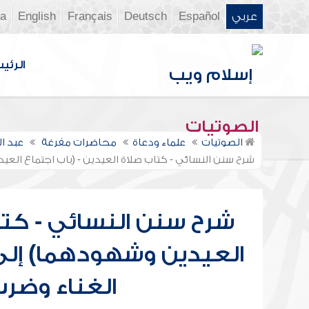
عربي
Español
Deutsch
Français
English
ia
الرئي
الصوتيات
الصوتيات
علماء ودعاة
محاضرات مفرغة
عبد ا
شرح سنن النسائي - كتاب صلاة العيدين - (باب اجتماع الع
شرح سنن النسائي - كتاب
العيدين وشهودهما) إلى 
الغناء وضرب