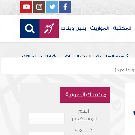
المكتبة
المواريث
بنين وبنات
الشجرة العلمية
البث المباشر
شارك بملفاتك
وم العيد)
مكتبتك الصوتية
اسم
المستخدم:
كـلـــمـة