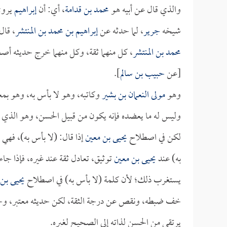
والذي قال عن أبيه هو
محمد بن قدامة
، أي: أن
إبراهيم
يروي
شيخه
جرير
، لما حدثه عن
إبراهيم بن محمد بن المنتشر
، قال
محمد بن المنتشر
، كل منهما ثقة، وكل منهما خرج حديثه أص
[عن
حبيب بن سالم
].
وهو
مولى النعمان بن بشير
وكاتبه، وهو لا بأس به، وهو بمع
وليس له ما يعضده فإنه يكون من قبيل الحسن، وهو الذي
لكن في اصطلاح
يحيى بن معين
إذا قال: (لا بأس به)، فهي
به) عند
يحيى بن معين
توثيق، تعادل ثقة عند غيره، فإذا جا
يستغرب ذلك؛ لأن كلمة (لا بأس به) في اصطلاح
يحيى بن 
خف ضبطه، ونقص عن درجة الثقة، لكن حديثه معتبر، وحديث
يرتقي من الحسن لذاته إلى الصحيح لغيره.