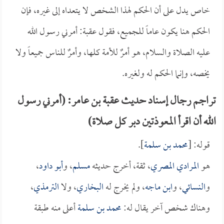
خاص يدل على أن الحكم لهذا الشخص لا يتعداه إلى غيره، فإن
الحكم هنا يكون عاماً للجميع، فقول عقبة: أمرني رسول الله
عليه الصلاة والسلام، هو أمرٌ للأمة كلها، وأمرٌ للناس جميعاً ولا
يخصه، وإنما الحكم له ولغيره.
تراجم رجال إسناد حديث عقبة بن عامر: (أمرني رسول
الله أن اقرأ المعوذتين دبر كل صلاة)
قوله: [
محمد بن سلمة
].
هو
المرادي المصري
، ثقة، أخرج حديثه
مسلم
، و
أبو داود
،
و
النسائي
، و
ابن ماجه
، ولم يخرج له
البخاري
، ولا
الترمذي
،
وهناك شخص آخر يقال له:
محمد بن سلمة
أعلى منه طبقة