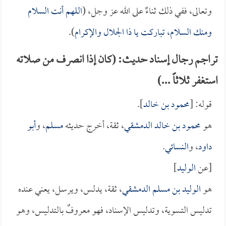
وتعالى، ففي ذلك ثناءٌ على الله عز وجل، (
اللهم أنت السلام
ومنك السلام، تباركت يا ذا الجلال والإكرام
).
تراجم رجال إسناد حديث: (كان إذا انصرف من صلاته
استغفر ثلاثاً ...)
قوله: [
محمود بن خالد
].
هو
محمود بن خالد الدمشقي
، ثقة، أخرج حديثه
مسلم
، و
أبو
داود
، و
النسائي
.
[عن
الوليد
]
هو
الوليد بن مسلم الدمشقي
، ثقة، يدلس، ويرسل، يعني عنده
تدليس التسوية، وتدليس الإسناد، فهو معروفٌ بالتدليس، وهو