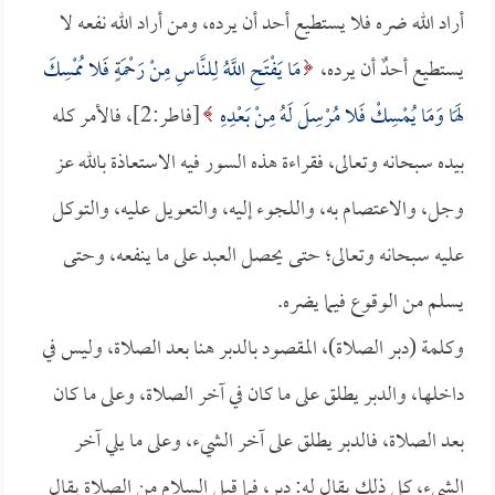
أراد الله ضره فلا يستطيع أحد أن يرده، ومن أراد الله نفعه لا
يستطيع أحدٌ أن يرده،
مَا يَفْتَحِ اللَّهُ لِلنَّاسِ مِنْ رَحْمَةٍ فَلا مُمْسِكَ
لَهَا وَمَا يُمْسِكْ فَلا مُرْسِلَ لَهُ مِنْ بَعْدِهِ
[فاطر:2]، فالأمر كله
بيده سبحانه وتعالى، فقراءة هذه السور فيه الاستعاذة بالله عز
وجل، والاعتصام به، واللجوء إليه، والتعويل عليه، والتوكل
عليه سبحانه وتعالى؛ حتى يحصل العبد على ما ينفعه، وحتى
يسلم من الوقوع فيما يضره.
وكلمة (دبر الصلاة)، المقصود بالدبر هنا بعد الصلاة، وليس في
داخلها، والدبر يطلق على ما كان في آخر الصلاة، وعلى ما كان
بعد الصلاة، فالدبر يطلق على آخر الشيء، وعلى ما يلي آخر
الشيء، كل ذلك يقال له: دبر، فما قبل السلام من الصلاة يقال