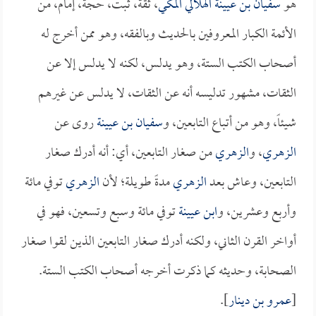
هو
سفيان بن عيينة الهلالي المكي
، ثقة، ثبت، حجة، إمام، من
الأئمة الكبار المعروفين بالحديث وبالفقه، وهو ممن أخرج له
أصحاب الكتب الستة، وهو يدلس، لكنه لا يدلس إلا عن
الثقات، مشهور تدليسه أنه عن الثقات، لا يدلس عن غيرهم
شيئاً، وهو من أتباع التابعين، و
سفيان بن عيينة
روى عن
الزهري
، و
الزهري
من صغار التابعين، أي: أنه أدرك صغار
التابعين، وعاش بعد
الزهري
مدةً طويلة؛ لأن
الزهري
توفي مائة
وأربع وعشرين، و
ابن عيينة
توفي مائة وسبع وتسعين، فهو في
أواخر القرن الثاني، ولكنه أدرك صغار التابعين الذين لقوا صغار
الصحابة، وحديثه كما ذكرت أخرجه أصحاب الكتب الستة.
[
عمرو بن دينار
].