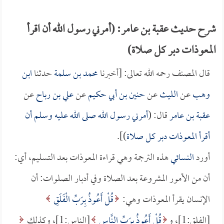
شرح حديث عقبة بن عامر: (أمرني رسول الله أن اقرأ
المعوذات دبر كل صلاة)
قال المصنف رحمه الله تعالى: [أخبرنا
محمد بن سلمة
حدثنا
ابن
وهب
عن
الليث
عن
حنين بن أبي حكيم
عن
علي بن رباح
عن
عقبة بن عامر
قال: (
أمرني رسول الله صلى الله عليه وسلم أن
أقرأ المعوذات دبر كل صلاة
)].
أورد
النسائي
هذه الترجمة وهي قراءة المعوذات بعد التسليم، أي:
أن من الأمور المشروعة بعد الصلاة وفي أدبار الصلوات: أن
الإنسان يقرأ المعوذات وهي:
قُلْ أَعُوذُ بِرَبِّ الْفَلَقِ
[الفلق:1]، و
قُلْ أَعُوذُ بِرَبِّ النَّاسِ
[الناس:1]، وكذلك