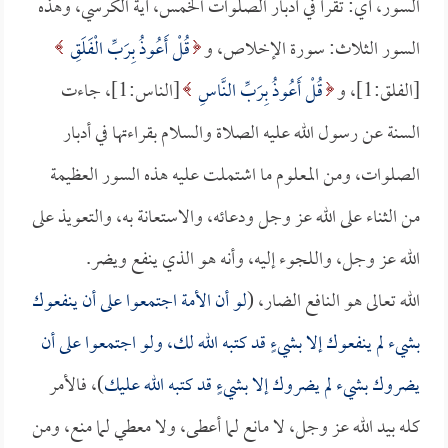
السور، أي: تقرأ في أدبار الصلوات الخمس، آية الكرسي، وهذه
السور الثلاث: سورة الإخلاص، و
قُلْ أَعُوذُ بِرَبِّ الْفَلَقِ
[الفلق:1]، و
قُلْ أَعُوذُ بِرَبِّ النَّاسِ
[الناس:1]، جاءت
السنة عن رسول الله عليه الصلاة والسلام بقراءتها في أدبار
الصلوات، ومن المعلوم ما اشتملت عليه هذه السور العظيمة
من الثناء على الله عز وجل ودعائه، والاستعانة به، والتعويذ على
الله عز وجل، واللجوء إليه، وأنه هو الذي ينفع ويضر.
الله تعالى هو النافع الضار، (
لو أن الأمة اجتمعوا على أن ينفعوك
بشيء لم ينفعوك إلا بشيءٍ قد كتبه الله لك، ولو اجتمعوا على أن
يضروك بشيء لم يضروك إلا بشيءٍ قد كتبه الله عليك
)، فالأمر
كله بيد الله عز وجل، لا مانع لما أعطى، ولا معطي لما منع، ومن