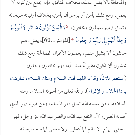
والمخافة بألا يقبل عمله، بخلاف المنافق، فإنه يجمع بين كونه لا
يعمل، ومع ذلك يأمن أو يرجو أن يأمن، بخلاف أوليائه سبحانه
وتعالى فإنهم يعملون ويخافون،
وَالَّذِينَ يُؤْتُونَ مَا آتَوا وَقُلُوبُهُمْ
وَجِلَةٌ أَنَّهُمْ إِلَى رَبِّهِمْ رَاجِعُونَ
[المؤمنون:60]، يعني: هم
خائفون ألا يتقبل منهم، يعملون الأعمال الصالحة ومع ذلك
يخشون ألا تكون مقبولةً عند الله، فهم خائفون وجلون.
(
استغفر ثلاثاً، وقال: اللهم أنت السلام ومنك السلام، تباركت
يا ذا الجلال والإكرام
)، والله تعالى من أسمائه السلام، ومنه
السلامة، ومن سلمه الله تعالى فهو المسلم، ومن ضره فهو الذي
أصابه الضرر؛ لأن النفع بيد الله، والضر بيد الله عز وجل، فهو
المعطي المانع، لا مانع لما أعطى، ولا معطي لما منع سبحانه