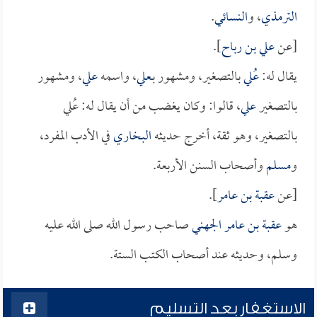
الترمذي
، و
النسائي
.
[عن
علي بن رباح
].
يقال له:
عُلي
بالتصغير، ومشهور بـ
علي
، واسمه
علي
، ومشهور
بالتصغير
علي
، قالوا: وكان يغضب من أن يقال له: عُلي
بالتصغير، وهو ثقة، أخرج حديثه
البخاري
في الأدب المفرد،
و
مسلم
وأصحاب السنن الأربعة.
[عن
عقبة بن عامر
].
هو
عقبة بن عامر الجهني
صاحب رسول الله صلى الله عليه
وسلم، وحديثه عند أصحاب الكتب الستة.
الاستغفار بعد التسليم