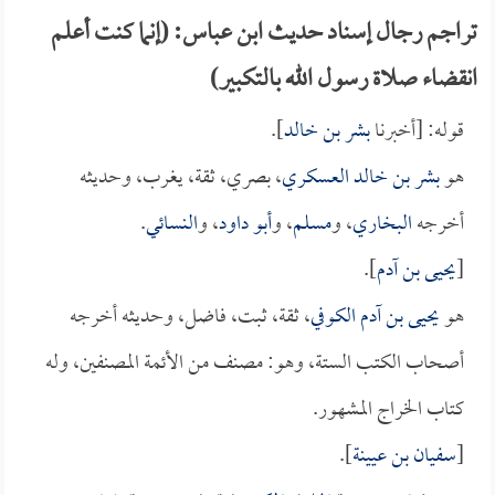
تراجم رجال إسناد حديث ابن عباس: (إنما كنت أعلم
انقضاء صلاة رسول الله بالتكبير)
قوله: [أخبرنا
بشر بن خالد
].
هو
بشر بن خالد العسكري
، بصري، ثقة، يغرب، وحديثه
أخرجه
البخاري
، و
مسلم
، و
أبو داود
، و
النسائي
.
[
يحيى بن آدم
].
هو
يحيى بن آدم الكوفي
، ثقة، ثبت، فاضل، وحديثه أخرجه
أصحاب الكتب الستة، وهو: مصنف من الأئمة المصنفين، وله
كتاب الخراج المشهور.
[
سفيان بن عيينة
].