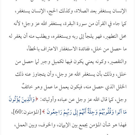
الإنسان يستغفر بعد الصلاة، وكذلك الحج، الإنسان يستغفر،
كما جاء في القرآن من سورة البقرة، يستغفر الله عز وجل؛ لأنه
محل التطهير، فهو يلجأ إلى ربه ويستغفره، ويطلب منه أن يغفر له
ما حصل من خلل، ففائدة الاستغفار الاعتراف بالخطأ،
والتقصير، وكونه يعني يكون فيها تكميل وجبر لما حصل من
خلل، وذلك بأن يستغفر الله عز وجل، وأن يتجاوز عنه ذلك
الخلل الذي حصل منه، فيكون يعمل ما عمل وهو خائفٌ
وجل، كما قال الله عز وجل عن عباده وأوليائه:
وَالَّذِينَ يُؤْتُونَ
مَا آتَوا وَقُلُوبُهُمْ وَجِلَةٌ أَنَّهُمْ إِلَى رَبِّهِمْ رَاجِعُونَ
[المؤمنون:60]،
فهذا هو شأن المؤمن يجمع بين الإيمان، والخوف، وبين العمل،