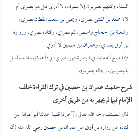
الستة، وكلهم بصريون إلا
عمران
، لا أدري هل هو بصري أم
لا؟
محمد بن المثنى
بصري، و
يحيى بن سعيد القطان
بصري،
و
شعبة بن الحجاج
واسطي، ثم بصري، و
قتادة
بصري، و
زرارة
بن أوفى
بصري، و
عمران بن حصين
لا أدري.
فإذا صح أنه مات في البصرة فهو بصري، وإذاً هذا إسناد مسلسل
بالبصريين، رجاله بصريون.
شرح حديث عمران بن حصين في ترك القراءة خلف
الإمام فيما لم يجهر به من طريق أخرى
قال المصنف رحمه الله تعالى: [أخبرنا
قتيبة
حدثنا
أبو عوانة
عن
قتادة
عن
زرارة بن أوفى
عن
عمران بن حصين
رضي الله عنه (
أن