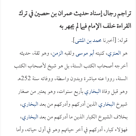
تراجم رجال إسناد حديث عمران بن حصين في ترك
القراءة خلف الإمام فيما لم يجهر به
قوله: [أخبرنا
محمد بن المثنى
].
هو
العنزي
، كنيته
أبو موسى
ولقبه
الزمن
، وهو ثقة، حديثه
أخرجه أصحاب الكتب الستة، بل هو شيخ لأصحاب الكتب
الستة، رووا عنه مباشرة وبدون واسطة، ووفاته سنة 252هـ
وهو قبل وفاة
البخاري
بأربع سنوات، وهو يعتبر من صغار
شيوخ
البخاري
الذين أدركهم وأدركهم من بعد
البخاري
،
بخلاف الشيوخ الكبار الذين ما أدركهم من بعد
البخاري
،
فهؤلاء كبار، أدركهم في آخر حياتهم وهو في أول حياته، وأما