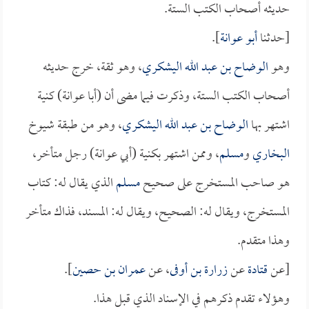
حديثه أصحاب الكتب الستة.
[حدثنا
أبو عوانة
].
وهو
الوضاح بن عبد الله اليشكري
، وهو ثقة، خرج حديثه
أصحاب الكتب الستة، وذكرت فيما مضى أن (أبا عوانة) كنية
اشتهر بها
الوضاح بن عبد الله اليشكري
، وهو من طبقة شيوخ
البخاري
و
مسلم
، وممن اشتهر بكنية (أبي عوانة) رجل متأخر،
هو صاحب المستخرج على صحيح
مسلم
الذي يقال له: كتاب
المستخرج، ويقال له: الصحيح، ويقال له: المسند، فذاك متأخر
وهذا متقدم.
[عن
قتادة
عن
زرارة بن أوفى
، عن
عمران بن حصين
].
وهؤلاء تقدم ذكرهم في الإسناد الذي قبل هذا.