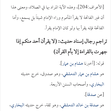
[الأعراف:204]، وهذه الآية المراد بها في الصلاة، ومعنى هذا
أن غير الفاتحة لا يقرأ المأموم وراء الإمام شيئاً بل يسمع، وأما
الفاتحة فإنه يقرأ بها ولو كان الإمام يقرأ.
تراجم رجال إسناد حديث: (لا يقرأن أحد منكم إذا
جهرت بالقراءة إلا بأم القرآن)
قوله: [أخبرنا
هشام بن عمار
].
هو
هشام بن عمار الدمشقي
، وهو صدوق، خرج حديثه
البخاري
، وأصحاب السنن الأربعة.
[عن
صدقة
].
هو
صدقة بن خالد الدمشقي
، وهو ثقة، خرج حديثه
البخاري
،