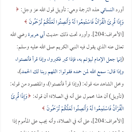
أورد
النسائي
هذه الترجمة وهي: تأويل قول الله عز وجل:
وَإِذَا قُرِئَ الْقُرْآنُ فَاسْتَمِعُوا لَهُ وَأَنصِتُوا لَعَلَّكُمْ تُرْحَمُونَ
[الأعراف:204]. وأورد تحت ذلك حديث
أبي هريرة
رضي الله
تعالى عنه الذي يقول فيه النبي الكريم صلى الله عليه وسلم:
(
إنما جعل الإمام ليؤتم به، فإذا كبر فكبروا، وإذا قرأ فأنصتوا،
وإذا قال: سمع الله لمن حمده فقولوا: اللهم ربنا لك الحمد
)،
ومحل الشاهد منه قوله: (وإذا قرأ فأنصتوا)، والمقصود من قوله:
(تأويل) أن هذا محمول على أنه في الصلاة؛ أن قوله:
وَإِذَا قُرِئَ
الْقُرْآنُ فَاسْتَمِعُوا لَهُ وَأَنصِتُوا لَعَلَّكُمْ تُرْحَمُونَ
[الأعراف:204]، على أنه في الصلاة، وأنه يجب على المأموم إذا