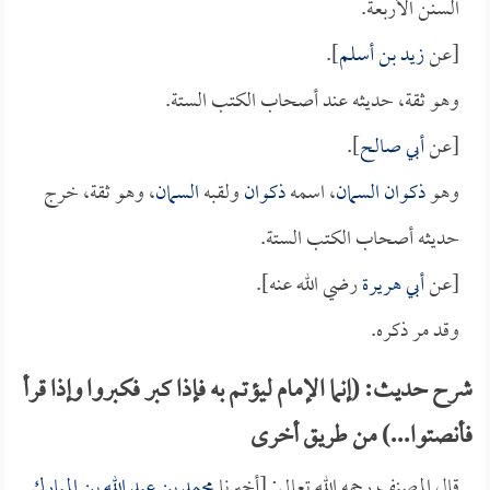
السنن الأربعة.
[عن
زيد بن أسلم
].
وهو ثقة، حديثه عند أصحاب الكتب الستة.
[عن
أبي صالح
].
وهو
ذكوان السمان
، اسمه
ذكوان
ولقبه
السمان
، وهو ثقة، خرج
حديثه أصحاب الكتب الستة.
[عن
أبي هريرة
رضي الله عنه].
وقد مر ذكره.
شرح حديث: (إنما الإمام ليؤتم به فإذا كبر فكبروا وإذا قرأ
فأنصتوا...) من طريق أخرى
قال المصنف رحمه الله تعالى: [أخبرنا
محمد بن عبد الله بن المبارك