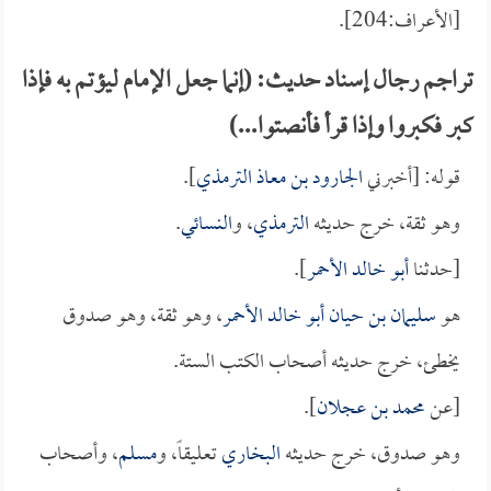
[الأعراف:204].
تراجم رجال إسناد حديث: (إنما جعل الإمام ليؤتم به فإذا
كبر فكبروا وإذا قرأ فأنصتوا...)
قوله: [أخبرني
الجارود بن معاذ الترمذي
].
وهو ثقة، خرج حديثه
الترمذي
، و
النسائي
.
[حدثنا
أبو خالد الأحمر
].
هو
سليمان بن حيان أبو خالد الأحمر
، وهو ثقة، وهو صدوق
يخطئ، خرج حديثه أصحاب الكتب الستة.
[عن
محمد بن عجلان
].
وهو صدوق، خرج حديثه
البخاري
تعليقاً، و
مسلم
، وأصحاب