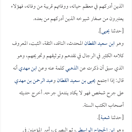
الذين أدركهم في معظم حياته، ووفاتهم قريبة من وفاته، فهؤلاء
يعتبرون من صغار شيوخه الذين أدركهم من بعده.
[حدثنا
يحيى
].
وهو
ابن سعيد القطان
المحدث، الناقد، الثقة، الثبت، المعروف
كلامه الكثير في الرجال في نقدهم وتوثيقهم وتجريحهم، وهو
الذي سبق أن ذكرت عن
الذهبي
كلمة عنه وعن
ابن مهدي
أنه
قال: إذا اجتمع
يحيى بن سعيد القطان
و
عبد الرحمن بن مهدي
على جرح شخص فهو لا يكاد يندمل جرحه. أخرج حديثه
أصحاب الكتب الستة.
[حدثنا
شعبة
].
وهو
ابن الحجاج الواسطي
، ثم البصري، أمير المؤمنين في