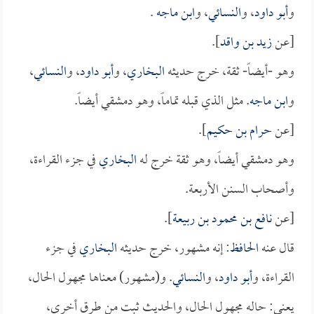
و
أبو داود
، و
النسائي
، و
ابن ماجه
.
[عن
زيد بن واقد
].
وهو -أيضاً- ثقة، خرج حديثه
البخاري
، و
أبو داود
، و
النسائي
،
و
ابن ماجه
. مثل الذي قبله تماماً، وهو دمشقي أيضاً.
[عن
حرام بن حكيم
].
وهو دمشقي أيضاً، وهو ثقة خرج له
البخاري
في جزء القراءة،
وأصحاب السنن الأربعة.
[عن
نافع بن محمود بن ربيعة
].
قال عنه
الحافظ
: إنه مشهور، خرج حديثه
البخاري
في جزء
القراءة، و
أبو داود
، و
النسائي
. و(مشهور) معناها مجهول الحال،
يعني: حاله مجهول الحال، والحديث ثبت من طرق أخرى،