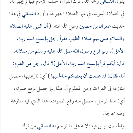
يقول
النسائي
رحمه الله: ترك القراءة خلف الإمام فيما لم يجهر به.
في الصلاة السرية، في غير الصلاة الجهرية، وأورد
النسائي
في هذا
حديث
عمران بن حصين
رضي الله عنه: (
أن النبي عليه الصلاة
والسلام صلى بهم صلاة الظهر، فقرأ رجل بـ(سبح اسم ربك
الأعلى)، ولما فرغ رسول الله صلى الله عليه وسلم من صلاته،
قال: أيكم قرأ بـ(سبح اسم ربك الأعلى)؟ قال رجل من القوم:
أنا، فقال: قد علمت أن بعضكم خالجنيها
) أي: نازعنيها، حصل
منازعة في القراءة، ومن المعلوم أن هذا إنما حصل برفع صوته،
أي: هذا الرجل، حصل منه رفع الصوت، هذا الذي فيه منازعة
وفيه مخالجة.
والحديث ليس فيه دلالة على ما ترجم له
النسائي
من ترك