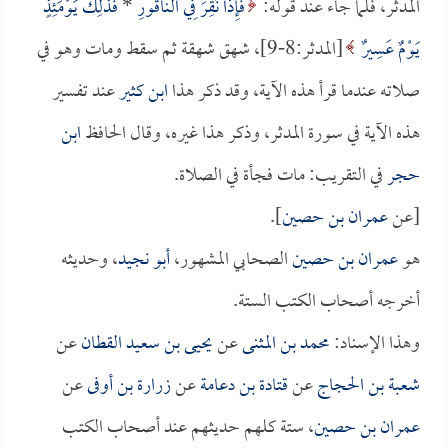
المدثر، فلما جاء عند قوله:
فَإِذَا نُقِرَ فِي النَّاقُورِ
*
فَذَلِكَ يَوْمَئِذٍ
يَوْمٌ عَسِيرٌ
[المدثر:8-9]، شهق شهقة ثم سقط ومات وهو في
صلاته عندما قرأ هذه الآية، وقد ذكر هذا
ابن كثير
عند تفسير
هذه الآية في سورة المدثر، وذكر هذا غيره، وقال الحافظ
ابن
حجر
في التقريب: مات فجأة في الصلاة.
[عن
عمران بن حصين
].
هو
عمران بن حصين
الصحابي المشهور،
أبو نجيد
، وحديثه
أخرجه أصحاب الكتب الستة.
وهذا الإسناد:
محمد بن المثنى
عن
يحيى بن سعيد القطان
عن
شعبة بن الحجاج
عن
قتادة بن دعامة
عن
زرارة بن أوفى
عن
عمران بن حصين
، ستة كلهم حديثهم عند أصحاب الكتب