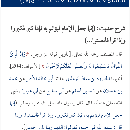
فاستمعوا له وأنصتوا لعلكم ترحمون)
شرح حديث: (إنما جعل الإمام ليؤتم به فإذا كبر فكبروا
وإذا قرأ فأنصتوا...)
قال المصنف رحمه الله تعالى: [تأويل قوله عز وجل:
وَإِذَا قُرِئَ
الْقُرْآنُ فَاسْتَمِعُوا لَهُ وَأَنصِتُوا لَعَلَّكُمْ تُرْحَمُونَ
[الأعراف:204].
أخبرنا
الجارود بن معاذ الترمذي
حدثنا
أبو خالد الأحمر
عن
محمد
بن عجلان
عن
زيد بن أسلم
عن
أبي صالح
عن
أبي هريرة
رضي
الله تعالى عنه أنه قال: قال رسول الله صلى الله عليه وسلم: (
إنما
جعل الإمام ليؤتم به، فإذا كبر فكبروا، وإذا قرأ فأنصتوا، وإذا
قال: سمع الله لمن حمده، فقولوا: اللهم ربنا لك الحمد
)].