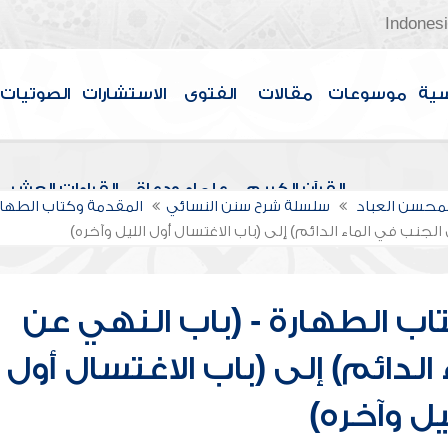
Indones
سية
موسوعات
مقالات
الفتوى
الاستشارات
الصوتيات
القرآن الكريم
علماء ودعاة
القراءات العشر
لمحسن العباد
سلسلة شرح سنن النسائي
المقدمة وكتاب الطهار
لجنب في الماء الدائم) إلى (باب الاغتسال أول الليل وآخره)
اب الطهارة - (باب النهي عن
لدائم) إلى (باب الاغتسال أول
يل وآخره)