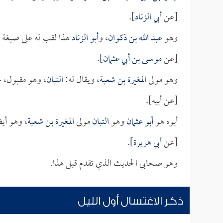
[عن
أبي الزناد
].
وهو
عبد الله بن ذكوان
، و
أبو الزناد
هذا لقب له على صيغة ا
[عن
موسى بن أبي عثمان
].
وهو مولى
المغيرة بن شعبة
، ويقال له:
التبان
، وهو مقبول، 
[عن أبيه].
أبوه هو
أبو عثمان
وهو
التبان
مولى
المغيرة بن شعبة
، وهو أي
[عن
أبي هريرة
].
وهو صحابي الحديث الذي تقدم قبل هذا.
ذكر الاغتسال أول الليل