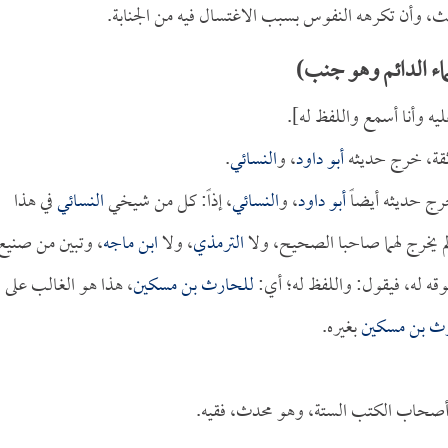
، وأن تكرهه النفوس بسبب الاغتسال فيه من الجنابة.
اء الدائم وهو جنب)
يه وأنا أسمع واللفظ له].
ثقة، خرج حديثه
أبو داود
، و
النسائي
.
رج حديثه أيضاً
أبو داود
، و
النسائي
، إذاً: كل من شيخي
النسائي
في هذا
م يخرج لهما صاحبا الصحيح، ولا
الترمذي
، ولا
ابن ماجه
، وتبين من صنيع
سوقه له، فيقول: واللفظ له؛ أي:
للحارث بن مسكين
، هذا هو الغالب على
رث بن مسكين
بغيره.
أصحاب الكتب الستة، وهو محدث، فقيه.