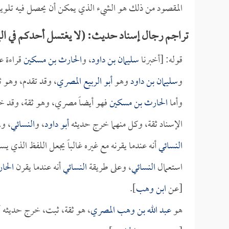
المقصود من ذلك هو الشيء الذي يمكن أن يحصل فيه تلويث
تراجم رجال إسناد حديث: (لا يغتسل أحدكم في الم
قوله: [أخبرنا
سليمان بن داود
، و
الحارث بن مسكين
قراءة عل
و
سليمان بن داود
وهو
أبو الربيع المصري
، وقد تقدم، وهو 
وأما
الحارث بن مسكين
فهو أيضاً مصري، وهو ثقة، وقد خ
الإسناد ثقة، وكل منهما خرج حديثه
أبو داود
، و
النسائي
، ول
النسائي
أنه عندما يقرنه مع غيره غالباً يجعل اللفظ الذي ي
استعمال
النسائي
، وعلى طريقة
النسائي
أنه عندما يقرن
الحا
[عن
ابن وهب
].
هو
عبد الله بن وهب المصري
، هو ثقة، ثبت، خرج حديثه 