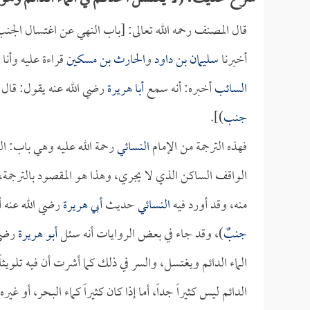
قال المصنف رحمه الله تعالى: [باب النهي عن اغتسال الجنب ف
أخبرنا
سليمان بن داود
و
الحارث بن مسكين
قراءة عليه وأنا
السائب
أخبره: أنه سمع
أبا هريرة
رضي الله عنه يقول: قال 
جنب
)].
فهذه الترجمة من الإمام
النسائي
رحمة الله عليه وهي باب: الن
الواقف الساكن الذي لا يجري، وهذا هو المقصود بالترجمة، 
منه، وقد أورد فيه
النسائي
حديث
أبي هريرة
رضي الله عنه أ
جنبٌ
)، وقد جاء في بعض الروايات أنه سئل
أبو هريرة
رضي 
الماء الدائم ويغتسل، والسر في ذلك كما أشرت أن فيه تلويثاً 
الدائم ليس كثيراً جداً، أما إذا كان كثيراً كماء البحر، أو غيره