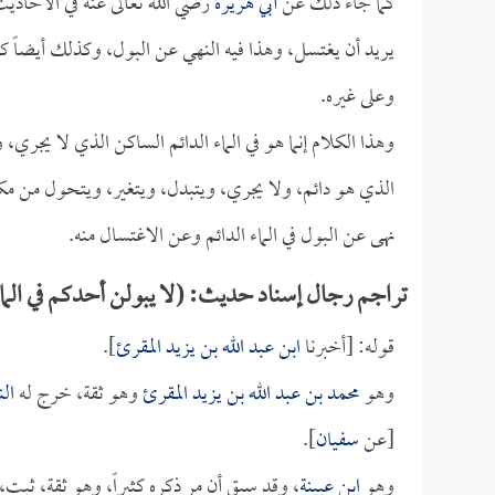
كما جاء ذلك عن
أبي هريرة
رضي الله تعالى عنه في الأحاديث
يريد أن يغتسل، وهذا فيه النهي عن البول، وكذلك أيضاً كون
وعلى غيره.
وهذا الكلام إنما هو في الماء الدائم الساكن الذي لا يجري، 
الذي هو دائم، ولا يجري، ويتبدل، ويتغير، ويتحول من مك
نهى عن البول في الماء الدائم وعن الاغتسال منه.
تراجم رجال إسناد حديث: (لا يبولن أحدكم في الماء
قوله: [أخبرنا
ابن عبد الله بن يزيد المقرئ
].
وهو
محمد بن عبد الله بن يزيد المقرئ
وهو ثقة، خرج له
ال
[عن
سفيان
].
وهو
ابن عيينة
، وقد سبق أن مر ذكره كثيراً، وهو ثقة، ثب