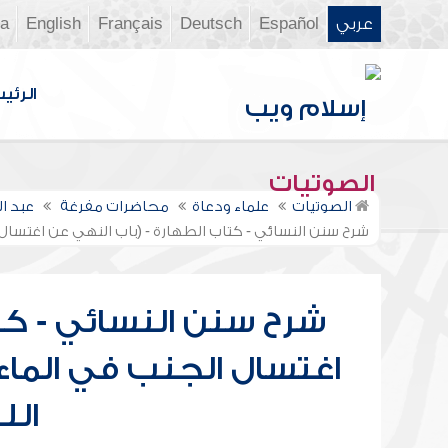
عربي
Español
Deutsch
Français
English
ia
الرئي
الصوتيات
الصوتيات
علماء ودعاة
محاضرات مفرغة
عبد ا
شرح سنن النسائي - كتاب الطهارة - (باب النهي عن اغتسال ا
شرح سنن النسائي - كت
اغتسال الجنب في الماء ا
الل