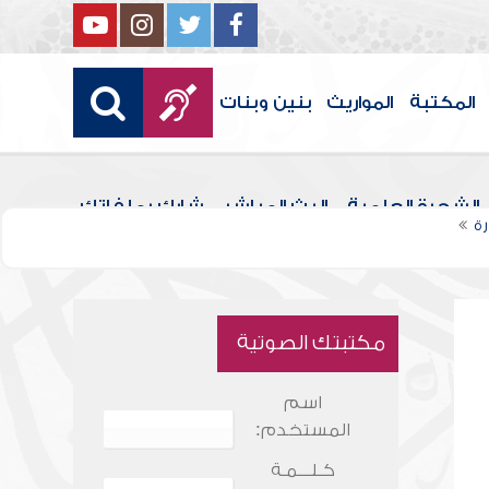
المكتبة
المواريث
بنين وبنات
الشجرة العلمية
البث المباشر
شارك بملفاتك
ة
مكتبتك الصوتية
اسم
المستخدم:
كـلـــمـة