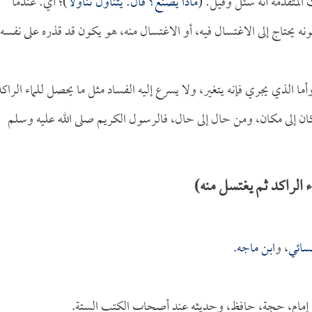
 المتقدمة أنه سئل وقيل: (
ماذا يصنع؟ قال: يتناول تناولاً
)؛ أي: عندما
ه يحتاج إلى الاغتسال فيه، أو الاغتسال منه، هو يكون قد قذره على نفسه
وأما الذي يجري فإنه يتغير، ولا يسرع إليه الفساد مثل ما يحصل للماء الراكد
ان إلى مكان، ومن حال إلى حال، فالرسول الكريم صلى الله عليه وسلم
 الراكد ثم يغتسل منه)
نسائي
، و
ابن ماجه
.
ت، إمام، حجة، حافظ، وحديثه عند أصحاب الكتب الستة.