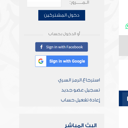
الـمـــــرور:
دخول المشتركين
أو الدخول بحساب
استرجاع الرمز السري
تسجيل عضو جديد
إعادة تفعيل حساب
البث المباشر