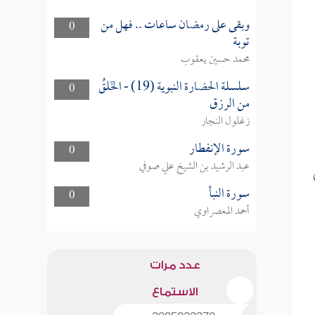
وبقى على رمضان ساعات .. فهل من
0
توبة
محمد حسين يعقوب
سلسلة الحضارة النبوية (19) - الخَلقُ
0
من الرزق
زغلول النجار
سورة الإنفطار
0
عبد الرشيد بن الشيخ علي صوفي
سورة النبأ
0
أحمد المعصراوي
عدد مرات
الاستماع