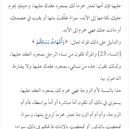
عليها فإن أمها تعتبر محرماً لك بمجرد عقدك عليها، وحينئذٍ يحرم
عليك نكاحها إلى الأبد، سواءً طلَّقتَ بنتها أو بقيت في عصمتك
أو ماتت عنك فهي محرم إلى الأبد.
والدليل على ذلك قوله تعالى:
وَأُمَّهَاتُ نِسَائِكُمْ
[النساء:23] والمرأة تكون من نساء الرجل بمجرد العقد عليها،
ولذلك تقول: هذه من نسائي، بمجرد عقدك عليها ولا يشترط
الدخول بها.
هذا بالنسبة لأم الزوجة فهي محرم لك بمجرد العقد عليها.
يستوي في ذلك أن تكون أماً مباشرة أو أماً بواسطة، فأم أم
الزوجة، وأم أم أم الزوجة تعتبر محرماً لزوج بنتها، وسواءً
تمحضت بالذكور أو تمحضت بالإناث فالحكم في ذلك سواء؛