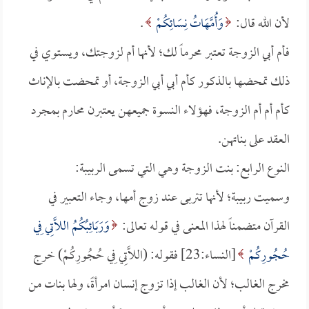
لأن الله قال:
وَأُمَّهَاتُ نِسَائِكُمْ
.
فأم أبي الزوجة تعتبر محرماً لك؛ لأنها أم لزوجتك، ويستوي في
ذلك تمحضها بالذكور كأم أبي أبي الزوجة، أو تمحضت بالإناث
كأم أم أم الزوجة، فهؤلاء النسوة جميعهن يعتبرن محارم بمجرد
العقد على بناتهن.
النوع الرابع: بنت الزوجة وهي التي تسمى الربيبة:
وسميت ربيبة؛ لأنها تتربى عند زوج أمها، وجاء التعبير في
القرآن متضمناً لهذا المعنى في قوله تعالى:
وَرَبَائِبُكُمُ اللَّاتِي فِي
حُجُورِكُمْ
[النساء:23] فقوله: (اللَّاتِي فِي حُجُورِكُمْ) خرج
مخرج الغالب؛ لأن الغالب إذا تزوج إنسان امرأةً، ولها بنات من