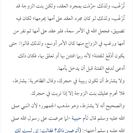
تُرْغَب، ولذلك حرُمَت بمجرد العقد، ولكن بنت الزوجة قد
تُرْغَب، ولذلك لو كان مجرد العقد على أمها يحرمها؛ لكان فيه
تضييق، فجعل الله في الأمر سعة، فلو عقد على أمها ثم نفر من
أمها ورغب في الزواج منها كان الأمر أوسع، ولذلك قالوا: حتى
يكون أدْفَعَ للفتنة؛ لأنه ربما افتتن بها أو تعلق بها، فكان ذلك
أدعى لدفع الفتنة قبل أن يدخل بأمها.
ولا يشترط أن تكون ربيبة في حجرك، وقال الظاهرية: يشترط،
فلا تحرم عليك بنت الزوجة إلا إذا تربت في حجرك.
والصحيح أنه لا يشترط، وهو مذهب الجمهور؛ لأن النبي صلى
الله عليه وسلم قال لـ
أم حبيبة
-لما عرضت على رسول الله صلى
الله عليه وسلم أختها-: (
أترضين ذاك؟ فقالت: إني لست لك