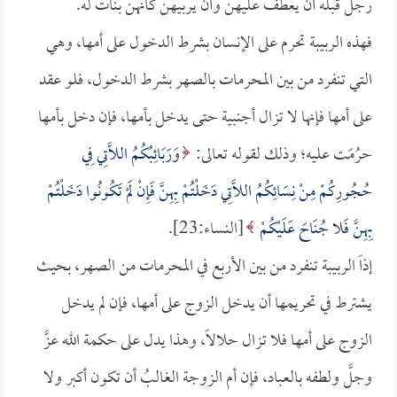
رجل قبله أن يعطف عليهن وأن يربيهن كأنهن بنات له.
فهذه الربيبة تحرم على الإنسان بشرط الدخول على أمها، وهي
التي تنفرد من بين المحرمات بالصهر بشرط الدخول، فلو عقد
على أمها فإنها لا تزال أجنبية حتى يدخل بأمها، فإن دخل بأمها
حرُمَت عليه؛ وذلك لقوله تعالى:
وَرَبَائِبُكُمُ اللَّاتِي فِي
حُجُورِكُمْ مِنْ نِسَائِكُمُ اللَّاتِي دَخَلْتُمْ بِهِنَّ فَإِنْ لَمْ تَكُونُوا دَخَلْتُمْ
بِهِنَّ فَلا جُنَاحَ عَلَيْكُمْ
[النساء:23].
إذاً الربيبة تنفرد من بين الأربع في المحرمات من الصهر، بحيث
يشترط في تحريمها أن يدخل الزوج على أمها، فإن لم يدخل
الزوج على أمها فلا تزال حلالاً، وهذا يدل على حكمة الله عزَّ
وجلَّ ولطفه بالعباد، فإن أم الزوجة الغالبُ أن تكون أكبر ولا