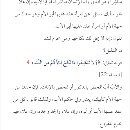
مباشِراً وهو الذي ولد الإنسانَ مباشَرةً، أو أباً لأبيه وإن علا.
فلو سألك سائل: عن امرأة عقد عليها أبو الأم وهو جدك من
جهة الأم أو امرأة عقد عليها أبو الأب.
تقول: إنه لا يحل لك نكاحها وهي محرم لك.
ما الدليل؟
قوله تعالى:
وَلا تَنكِحُوا مَا نَكَحَ آبَاؤُكُمْ مِنَ النِّسَاءِ
[النساء:22].
والأبُ أبٌ تمحض بالذكور أو تمحض بالإناث، فإن جدك من
جهة الأم كأبيك، يعتبر وفي حكم الأب، ولذلك قالوا: كل من
عقد عليها الأب أو أبوه، وإن علا، والجد وجده، وإن علا، فهو
محرم للفروع.