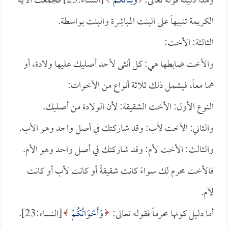
وهذا دليله قوله تعالى:
وَبَنَاتُكُمْ
[النساء:23] فجمعت الآيةُ
الكريمة تنبيهاً على البنت المباشِرة والبنت بواسطة.
الثالثة: الأخت:
والأخت ضابطها هي: كل أنثى لأحد أصليك عليها ولادة، أو
هما معاً، فيشمل ذلك ثلاثة أنواع من الأخوات:
النوع الأول: الأخت الشقيقة: لأن الولادة من أصليك.
والثاني: الأخت لأب: وقد شاركتك في أصل واحد وهو الأب.
والثالث: الأخت لأم: وقد شاركتك في أصل واحد وهو الأم.
فالأخت محرم لك سواءً كانت شقيقةً أو كانت لأب أو كانت
لأم.
أما دليل كونها محرماً فقوله تعالى:
وَأَخَوَاتُكُمْ
[النساء:23].