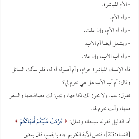
- الأم المباشرة.
- وأم الأم.
- وأم أم الأم، وإن علت.
- ويشمل أيضاً أم الأب.
- وأم أب الأب، وإن علا.
فأم الإنسان المباشِرة حرام، وأم أصوله أم له، فلو سألك السائل
وقال: أم أب الأب هل هي محرم لي؟
تقول: نعم. ولا يجوز لك نكاحها، ويجوز لك مصافحتها والسفر
معها، وأنت محرم لها.
أما الدليل فقوله سبحانه وتعالى:
حُرِّمَتْ عَلَيْكُمْ أُمَّهَاتُكُمْ
[النساء:23]، فنص الآية الكريم جاء بالجمع، قال بعض