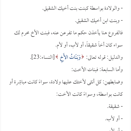
- والولادة بواسطة كبنت بنت أخيك الشقيق.
- وبنت ابن أخيك الشقيق.
فالفروع هنا يأخذن حكم ما تفرعن عنه، فبنت الأخ محرم لك
سواء كان أخاً شقيقاً، أو لأب، أو لأم.
والدليل: قوله تعالى:
وَبَنَاتُ الأَخِ
[النساء:23].
وأما السابعة: فبنات الأخت:
وضابطهن: كل أنثى لأختك عليها ولادة، سواءً كانت مباشِرة أو
كانت بواسطة، وسواءً كانت الأخت:
- شقيقة.
- أو لأب.