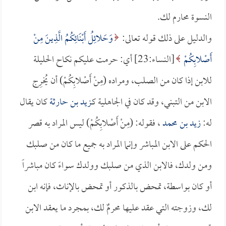
النسوة محارم لك.
والدليل على ذلك قوله تعالى:
وَحَلائِلُ أَبْنَائِكُمُ الَّذِينَ مِنْ
أَصْلابِكُمْ
[النساء:23] أي: حرمت عليكم نكاح الحليلة
للابن إذا كان من الصلب، ومراده (مِنْ أَصْلابِكُمْ) أن يُخرِج
الابن من التبني، وقد كان في الجاهلية كـ
زيد بن حارثة
كان يقال
له:
زيد بن محمد
، فقوله: (مِنْ أَصْلابِكُمْ) ليس المراد به قصر
الحكم على الابن المباشر وإنما المراد به جميع ما كان من صلبك
ومن ولدك، فالابن الذي من صلبك وولدك سواءً كان مباشراً
أو كان بواسطة، تمحض بالذكور أو تمحض بالإناث، فإنه ابن
لك، وزوجته التي عقد عليها محرمٌ لك، بمجرد ما يعقد الابن