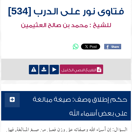
فتاوى نور على الدرب [534]
للشيخ : محمد بن صالح العثيمين
التفريغ النصي الكامل
حكم إطلاق وصف: صيغة مبالغة
على بعض أسماء الله
السؤال: إن أسماء الله وصفاته على وزن فعيل من صيغ المبالغة, فهل