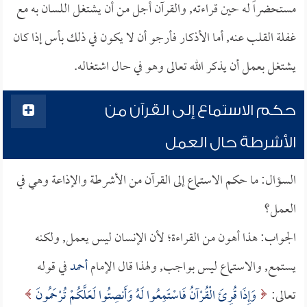
مستحضراً له حين قراءته, والقرآن أجل من أن يشتغل اللسان به مع
غفلة القلب عنه, أما الأذكار فأرجو أن لا يكون في ذلك بأس إذا كان
يشتغل بعمل أن يذكر الله تعالى وهو في حال اشتغاله.
حكم الاستماع إلى القرآن من
الأشرطة حال العمل
السؤال: ما حكم الاستماع إلى القرآن من الأشرطة والإذاعة وهي في
العمل؟
الجواب: هذا أهون من القراءة؛ لأن الإنسان ليس يعمل, ولكنه
يستمع, والاستماع ليس بواجب, ولهذا قال الإمام
أحمد
في قوله
تعالى:
وَإِذَا قُرِئَ الْقُرْآنُ فَاسْتَمِعُوا لَهُ وَأَنصِتُوا لَعَلَّكُمْ تُرْحَمُونَ