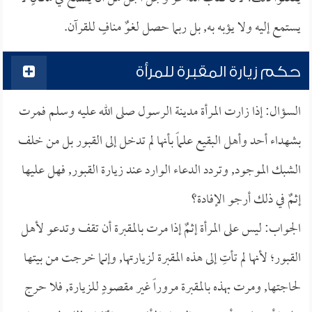
يستمع إليه ولا يؤبه به, بل ربما حصل لغوٌ منافٍ للقرآن.
حكم زيارة المقبرة للمرأة
السؤال: إذا زارت المرأة مدينة الرسول صلى الله عليه وسلم فمرت
بشهداء أحد وأهل البقيع علماً بأنها لم تدخل إلى القبور بل من خلف
الشبك الموجود, وتردد الدعاء الوارد عند زيارة القبور, فهل عليها
إثمٌ في ذلك أرجو الإفادة؟
الجواب: ليس على المرأة إثمٌ إذا مرت بالمقبرة أن تقف وتدعو لأهل
القبور؛ لأنها لم تأتِ إلى هذه المقبرة لزيارتها, وإنما خرجت من بيتها
لحاجتها, ومرت بهذه بالمقبرة مروراً غير مقصودٍ للزيارة, فلا حرج