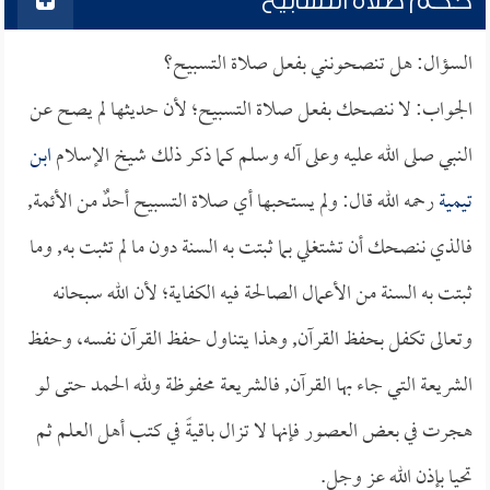
حكم صلاة التسابيح
السؤال: هل تنصحونني بفعل صلاة التسبيح؟
الجواب: لا ننصحك بفعل صلاة التسبيح؛ لأن حديثها لم يصح عن
النبي صلى الله عليه وعلى آله وسلم كما ذكر ذلك شيخ الإسلام
ابن
تيمية
رحمه الله قال: ولم يستحبها أي صلاة التسبيح أحدٌ من الأئمة,
فالذي ننصحك أن تشتغلي بما ثبتت به السنة دون ما لم تثبت به, وما
ثبتت به السنة من الأعمال الصالحة فيه الكفاية؛ لأن الله سبحانه
وتعالى تكفل بحفظ القرآن, وهذا يتناول حفظ القرآن نفسه، وحفظ
الشريعة التي جاء بها القرآن, فالشريعة محفوظة ولله الحمد حتى لو
هجرت في بعض العصور فإنها لا تزال باقيةً في كتب أهل العلم ثم
تحيا بإذن الله عز وجل.