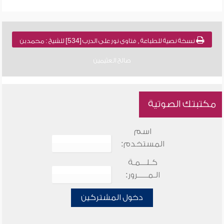
نسخة نصية للطباعة , فتاوى نور على الدرب [534] للشيخ : محمد بن
صالح العثيمين
مكتبتك الصوتية
اسم
المستخدم:
كـلـــمـة
الـمـــــرور:
دخول المشتركين