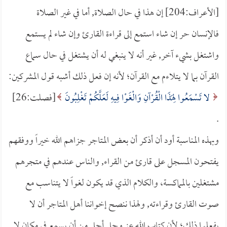
[الأعراف:204] إن هذا في حال الصلاة, أما في غير الصلاة
فالإنسان حر إن شاء استمع إلى قراءة القارئ وإن شاء لم يستمع
واشتغل بشيء آخر, غير أنه لا ينبغي له أن يشتغل في حال سماع
القرآن بما لا يتلاءم مع القرآن؛ لأنه إن فعل ذلك أشبه قول المشركين:
لا تَسْمَعُوا لِهَذَا الْقُرْآنِ وَالْغَوْا فِيهِ لَعَلَّكُمْ تَغْلِبُونَ
[فصلت:26]
.
وبهذه المناسبة أود أن أذكر أن بعض المتاجر جزاهم الله خيراً ووفقهم
يفتحون المسجل على قارئ من القراء, والناس عندهم في متجرهم
مشتغلين بالمماكسة، والكلام الذي قد يكون لغواً لا يتناسب مع
صوت القارئ وقراءته, ولهذا ننصح إخواننا أهل المتاجر أن لا
يفعلوا ذلك؛ لأن كتاب الله عز وجل أجل من أن يسمع في مكانٍ لا