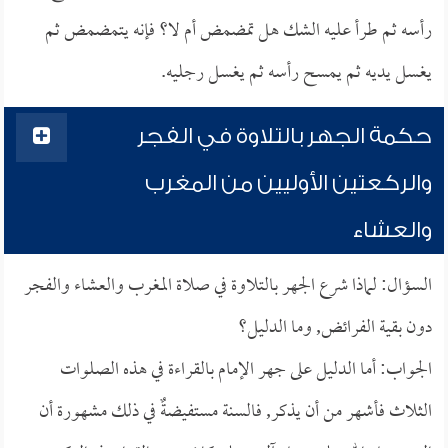
رأسه ثم طرأ عليه الشك هل تمضمض أم لا؟ فإنه يتمضمض ثم
يغسل يديه ثم يمسح رأسه ثم يغسل رجليه.
حكمة الجهر بالتلاوة في الفجر
والركعتين الأوليين من المغرب
والعشاء
السؤال: لماذا شرع الجهر بالتلاوة في صلاة المغرب والعشاء والفجر
دون بقية الفرائض, وما الدليل؟
الجواب: أما الدليل على جهر الإمام بالقراءة في هذه الصلوات
الثلاث فأشهر من أن يذكر, فالسنة مستفيضةٌ في ذلك مشهورة أن