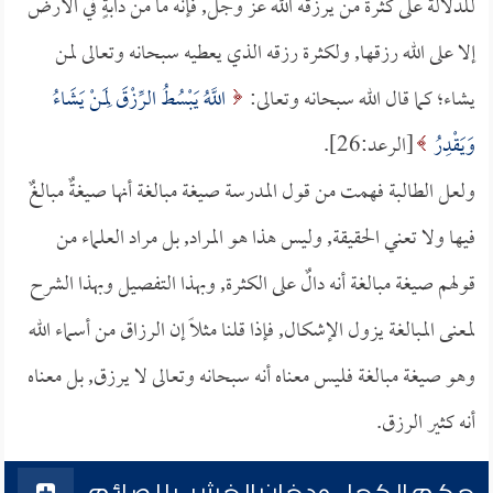
للدلالة على كثرة من يرزقه الله عز وجل, فإنه ما من دابةٍ في الأرض
إلا على الله رزقها, ولكثرة رزقه الذي يعطيه سبحانه وتعالى لمن
يشاء؛ كما قال الله سبحانه وتعالى:
اللَّهُ يَبْسُطُ الرِّزْقَ لِمَنْ يَشَاءُ
وَيَقْدِرُ
[الرعد:26].
ولعل الطالبة فهمت من قول المدرسة صيغة مبالغة أنها صيغةٌ مبالغٌ
فيها ولا تعني الحقيقة, وليس هذا هو المراد, بل مراد العلماء من
قولهم صيغة مبالغة أنه دالٌ على الكثرة, وبهذا التفصيل وبهذا الشرح
لمعنى المبالغة يزول الإشكال, فإذا قلنا مثلاً إن الرزاق من أسماء الله
وهو صيغة مبالغة فليس معناه أنه سبحانه وتعالى لا يرزق, بل معناه
أنه كثير الرزق.