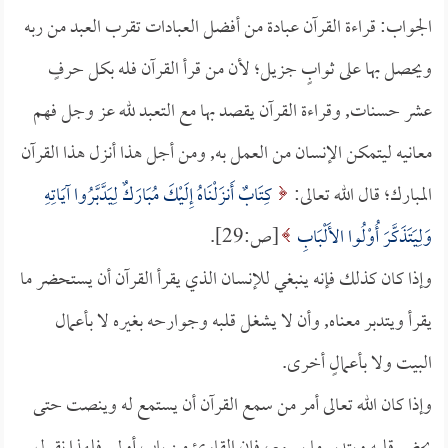
الجواب: قراءة القرآن عبادة من أفضل العبادات تقرب العبد من ربه
ويحصل بها على ثوابٍ جزيل؛ لأن من قرأ القرآن فله بكل حرفٍ
عشر حسنات, وقراءة القرآن يقصد بها مع التعبد لله عز وجل فهم
معانيه ليتمكن الإنسان من العمل به, ومن أجل هذا أنزل هذا القرآن
المبارك؛ قال الله تعالى:
كِتَابٌ أَنزَلْنَاهُ إِلَيْكَ مُبَارَكٌ لِيَدَّبَّرُوا آيَاتِهِ
وَلِيَتَذَكَّرَ أُوْلُوا الأَلْبَابِ
[ص:29].
وإذا كان كذلك فإنه ينبغي للإنسان الذي يقرأ القرآن أن يستحضر ما
يقرأ ويتدبر معناه, وأن لا يشغل قلبه وجوارحه بغيره لا بأعمال
البيت ولا بأعمالٍ أخرى.
وإذا كان الله تعالى أمر من سمع القرآن أن يستمع له وينصت حتى