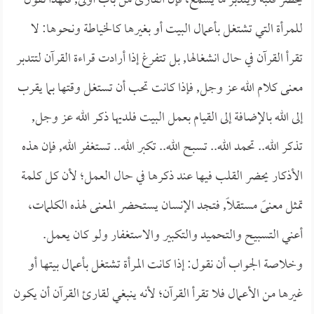
يحضر قلبه ويتدبر ما يسمع، فإن القارئ من باب أولى, فلهذا نقول
للمرأة التي تشتغل بأعمال البيت أو بغيرها كالخياطة ونحوها: لا
تقرأ القرآن في حال انشغالها, بل تتفرغ إذا أرادت قراءة القرآن لتتدبر
معنى كلام الله عز وجل, فإذا كانت تحب أن تستغل وقتها بما يقرب
إلى الله بالإضافة إلى القيام بعمل البيت فلديها ذكر الله عز وجل,
تذكر الله.. تحمد الله.. تسبح الله.. تكبر الله.. تستغفر الله, فإن هذه
الأذكار يحضر القلب فيها عند ذكرها في حال العمل؛ لأن كل كلمة
تمثل معنىً مستقلاً, فتجد الإنسان يستحضر المعنى لهذه الكلمات،
أعني التسبيح والتحميد والتكبير والاستغفار ولو كان يعمل.
وخلاصة الجواب أن نقول: إذا كانت المرأة تشتغل بأعمال بيتها أو
غيرها من الأعمال فلا تقرأ القرآن؛ لأنه ينبغي لقارئ القرآن أن يكون