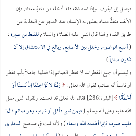
فيصل إلى الجوف, وإذا استنشقه فقد أدخله من منفذٍ معتاد, فإن
الأنف منفذٌ معتاد يغذى به الإنسان عند العجز عن التغذية عن
طريق الفم؛ ولهذا قال النبي عليه الصلاة والسلام
للقيط بن صبرة
:
(
أسبغ الوضوء, وخلل بين الأصابع, وبالغ في الاستنشاق إلا أن
تكون صائماً
).
وليعلم أن جميع المفطرات لا تفطر الصائم إذا فعلها جاهلاً بأنها تفطر
أو ناسياً أنه صائم؛ لقول الله تعالى:
رَبَّنَا لا تُؤَاخِذْنَا إِنْ نَسِينَا أَوْ
أَخْطَأْنَا
[البقرة:286] فقال الله تعالى قد فعلت, ولقول النبي صلى
الله عليه وعلى آله وسلم (
فيمن نسي فأكل أو شرب وهو صائم قال:
فليتم صومه فإنما أطعمه الله وسقاه
) ولأنه ثبت في صحيح
البخاري