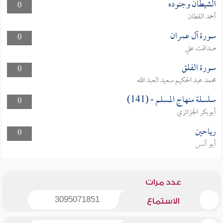
الشيطان وجنوده
0
أحمد القطان
سورة آل عمران
0
صداقت علي
سورة الفلق
0
محمد عبد الحكيم سعيد العبد الله
سلسلة منهاج المسلم - (141)
0
أبوبكر الجزائري
رياحين
0
أبو أنس
عدد مرات
3095071851
الاستماع