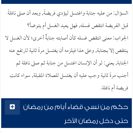
السؤال: من عليه جنابة واغتسل ليؤدي فريضةً, وبعد أن صلى نافلةً
قبل الفريضة انتقض غسله, فهل يعيد الغسل أم يتوضأ؟
الجواب: معنى انتقض غسله كأن أصابته جنابةٌ أخرى؛ لأن الغسل لا
ينتقض إلا بجنابة, وعلى هذا فيلزمه أن يغتسل مرةً ثانية لترتفع عنه
الجنابة, يعني: لو أن الإنسان اغتسل من جنابة ثم صلى نافلة ثم
أجنب مرةً ثانية وجب عليه أن يغتسل للصلاة المقبلة, سواء كانت
فريضة أم نافلة.
حكم من نسي قضاء أيام من رمضان
حتى دخل رمضان الآخر