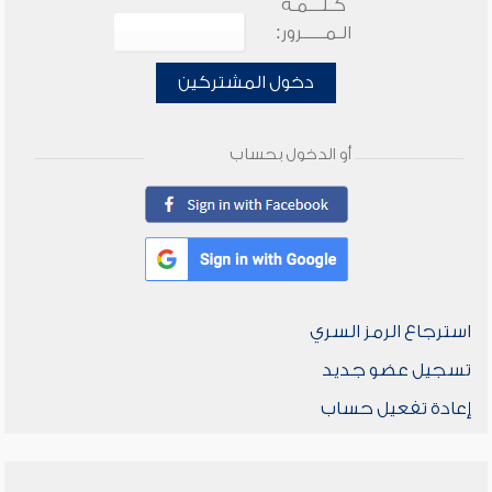
كـلـــمـة
الـمـــــرور:
دخول المشتركين
أو الدخول بحساب
استرجاع الرمز السري
تسجيل عضو جديد
إعادة تفعيل حساب