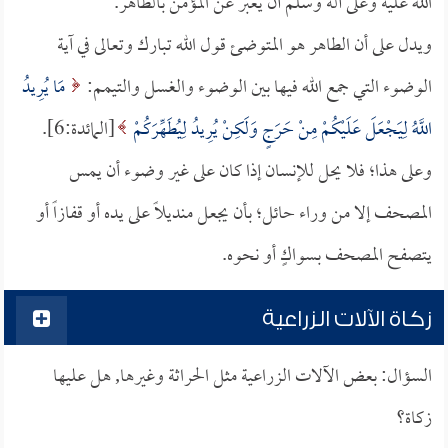
الله عليه وعلى آله وسلم أن يعبر عن المؤمن بالطاهر.
ويدل على أن الطاهر هو المتوضئ قول الله تبارك وتعالى في آية
الوضوء التي جمع الله فيها بين الوضوء والغسل والتيمم:
مَا يُرِيدُ
اللَّهُ لِيَجْعَلَ عَلَيْكُمْ مِنْ حَرَجٍ وَلَكِنْ يُرِيدُ لِيُطَهِّرَكُمْ
[المائدة:6].
وعلى هذا؛ فلا يحل للإنسان إذا كان على غير وضوء أن يمس
المصحف إلا من وراء حائل؛ بأن يجعل منديلاً على يده أو قفازاً أو
يتصفح المصحف بسواكٍ أو نحوه.
زكاة الآلات الزراعية
السؤال: بعض الآلات الزراعية مثل الحراثة وغيرها, هل عليها
زكاة؟