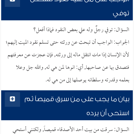
توفي
السؤال: توفي رجلٌ وله علي بعض النقود فماذا أفعل؟
الجواب: الواجب أن تبحث عن ورثته حتى تسلم نقود الميت إليهم؛
لأن الإنسان إذا مات انتقل ماله إلى ورثته, فإن عجزت عن معرفتهم
فتصدق بها عن صاحبها, أي: انوها لمن هي له, والله جل وعلا
بعلمه وقدرته وسلطانه يوصلها إلى من هي له.
بيان ما يجب على من سرق قميصاً ثم
استحى أن يرده
السؤال: سرقت من بيت أحد الأصدقاء قميصاً, ولكنني أستحي