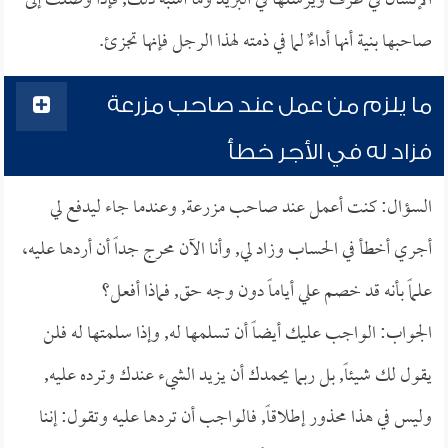
الإنسان في ظرف ويرسلها في البريد وما أشبه ذلك, فإذا وصلت إلى
صاحبها بنية أنها أداءٌ لما في ذمته لهذا الرجل فإنها تجزئ.
ما يلزم من عمل عند صاحب مزرعة
فزاد له في الأجر خطأً
السؤال: كنت أعمل عند صاحب مزرعة, وعندما جاء ليدفع لي
أجري أخطأ في الحساب وزاد لي, وأنا الآن محرج جداً أن أردها عليه،
علماً بأنه قد خصم علي أياماً دون وجه حق, فماذا أفعل؟
الجواب: الواجب عليك أيضاً أن تسلمها له, وإذا سلمتها له فلن
يقول لك شيئاً, بل ربما يحمدك أن يزيد الشيء عندك وترده عليه,
وليس في هذا محذور إطلاقاً, فالواجب أن تردها عليه وتقول: إننا