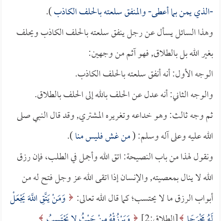
-الذي يمن بما أعطى- والمنفق سلعته بالحلف الكاذب
).
وهذا السائل يسأل عن رجل ينفق سلعته بالحلف الكاذب ويحلف
بغير الله بل بالطلاق, فهو آثم من وجهين:
الوجه الأول: أنه أنفق سلعته بالحلف الكاذب.
والوجه الثاني: أنه عدل عن الحلف بالله إلى الحلف بالطلاق.
ثم وجه ثالث: وهو خداعه وتغريره المشتري, وقد قال النبي صلى
الله عليه وعلى آله وسلم: (
من غش فليس منا
).
ونقول لهذا من باب النصيحة: اتق الله وأجمل في الطلب، فإن رزق
الله لا ينال بمعصيته, والإنسان إذا اتقى الله عز وجل فتح له من
أبواب الرزق ما لا يحتسب؛ كما قال الله تعالى:
وَمَنْ يَتَّقِ اللَّهَ يَجْعَلْ
لَهُ مَخْرَجًا
[الطلاق:2]
وَيَرْزُقْهُ مِنْ حَيْثُ لا يَحْتَسِبُ