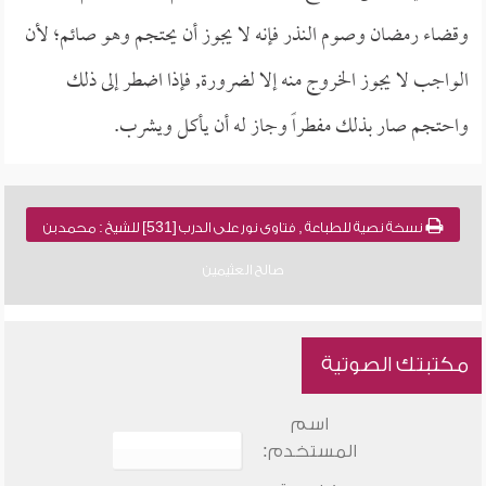
وقضاء رمضان وصوم النذر فإنه لا يجوز أن يحتجم وهو صائم؛ لأن
الواجب لا يجوز الخروج منه إلا لضرورة, فإذا اضطر إلى ذلك
واحتجم صار بذلك مفطراً وجاز له أن يأكل ويشرب.
نسخة نصية للطباعة , فتاوى نور على الدرب [531] للشيخ : محمد بن
صالح العثيمين
مكتبتك الصوتية
اسم
المستخدم: