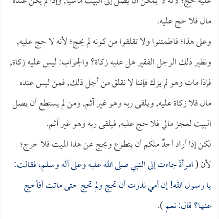
عليه حج؛ لأنه لا يمكن أن يصل إلى البيت ماشياً, وإذا لم يكن عنده
مال فلا حج عليه.
وعلى هذا؛ فاطمئنوا ولا تقلقوا من كونه لم يحج؛ لأنه لا حج عليه,
ونظير ذلك الرجل الفقير هل عليه زكاة؟ والجواب: ليس عليه زكاة,
فإذا مات وهو لم يزك فإننا لا نقلق من أجل ذلك, فمن ليس عنده
مال فلا زكاة عليه, ويلقى ربه وهو غير آثم, ومن لم يستطع أن يصل
البيت لعجز مالي فلا حج عليه, فيلقى ربه وهو غير آثم.
لكن إذا أراد أحدٌ منكم أن يتطوع ويحج عن هذا الميت فلا حرج؛
لأن (
امرأةً جاءت إلى النبي صلى الله عليه وعلى آله وسلم، فقالت:
يا رسول الله! إن أمي نذرت أن تحج ولم تحج حتى ماتت أفأحج
عنها؟ قال: نعم
).