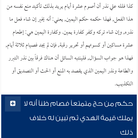
كذا فلله علي نذر أن أصوم عشرة أيام يريد بذلك تأكيد منع نفسه من
هذا الفعل, فهذا حكمه حكم اليمين, يعني: أنه يخير إن شاء فعل ما
نذره, وإن شاء تركه وكفر كفارة يمين. وكفارة اليمين هي: إطعام
عشرة مساكين أو كسوتهم أو تحرير رقبة, فإن لم يجد فصيام ثلاثة أيام,
فهذا هو جواب السؤال, فلينتبه السائل أن هناك فرقاً بين نذر التبرر
والطاعة ونذر اليمين الذي يقصد به المنع أو الحث أو التصديق أو
التكذيب.
حكم من حج متمتعاً فصام ظناً أنه لا
يملك قيمة الهدي ثم تبين له خلاف
ذلك