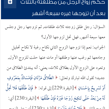
حكم زواج الرجل من مطلقته بالثلاث
بعد أن تزوجها غيره سبعة أشهر
السؤال: رجل طلق زوجته ثلاث طلقات, ثم تزوجها رجل وجلس
معها سبعة أشهر, فهل تحل لزوجها الأول؟
الجواب: نعم إذا تزوجها الزوج الثاني نكاح رغبة لا نكاح تحليل
وجامعها ثم رغب عنها وطلقها أو مات عنها حلت للزوج الأول,
وتعود على الزوج الأول بطلاق ثلاث، يعني: أنه يبتدئ الطلاق من
جديد؛ لقول الله تبارك وتعالى:
الطَّلاقُ مَرَّتَانِ فَإمْسَاكٌ بِمَعْرُوفٍ
أَوْ تَسْرِيحٌ بِإِحْسَانٍ
[البقرة:229] إلى قوله:
فَإِنْ طَلَّقَهَا فَلا تَحِلُّ
لَهُ مِنْ بَعْدُ حَتَّى تَنكِحَ زَوْجًا غَيْرَهُ فَإِنْ طَلَّقَهَا
[البقرة:230] أي:
الزوج الثاني
فَلا جُنَاحَ عَلَيْهِمَا
[البقرة:230] أي: على الزوج