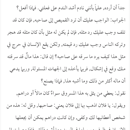
جداً أن أرده, علماً بأنني نادم أشد الندم على فعلتي. فماذا أفعل؟
الجواب: الواجب عليك أن ترد القميص إلى صاحبه, فإن كان قد
تلف وجب عليك رد مثله, فإن لم يكن له مثل بأن كان مثله قد هجر
وتركه الناس وجب عليك رد قيمته, ولكن يقع الإنسان في حرج في
مثل هذا كيف يرد ما سرقه على صاحبه؟ إن قال: هذا مالٌ قد سرقته
منك وقع في إشكال, فربما يأخذه إلى الجهات المسئولة, وربما يدعي
أن ماله أكثر من ذلك وما أشبه هذا, فماذا يصنع؟
نقول: يعطي من يثق به هذا المسروق سواءٌ كان مالاً أو دراهم,
ويقول: يا فلان اذهب بها إلى فلان يعني: صاحبها, وقل له: هذه من
شخص أعطانيها لك وكفى, وإن كانت دراهم يمكن أن يجعلها