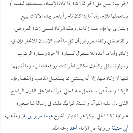
الجواب: ليس على الحراثة زكاة إذا كان الإنسان يستعملها لنفسه أو
يستعملها للإجارة, أما إذا كان تاجراً يتجر بهذه الآلات يبيع
ويشتري بها فإن عليه زكاتها, وهذه الزكاة تسمى زكاة العروض.
والقاعدة في زكاة العروض أن كل ما أعده الإنسان للاتجار فإن فيه
زكاة, وأما ما أعده للاستعمال كسيارة الأجرة وسيارة الركوب
وسيارة النقل وكذلك مكائن الحراثات ورافعات الماء وما أشبهها
كلها لا زكاة فيها, إلا أنه يستثنى مما يستعمل الذهب والفضة, فإن
الزكاة واجبةٌ فيما يستعمل منه كحلي المرأة مثلاً على القول الراجح
الذي دل عليه القرآن والسنة, كما بيَّنا ذلك في رسالة لنا صغيرة
عنوانها زكاة الحلي, وكما هو اختيار الشيخ
عبد العزيز بن باز
ومذهب
أبي حنيفة
ورواية عن الإمام
أحمد
رحمه الله.