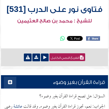
فتاوى نور على الدرب [531]
للشيخ : محمد بن صالح العثيمين
التفريغ النصي الكامل
قراءة القرآن بغير وضوء
السؤال: هل تصح قراءة القرآن بغير وضوء؟
الجواب: نعم، تجوز قراءة القرآن بغير وضوء, وقد قالت
عائشة
رضي