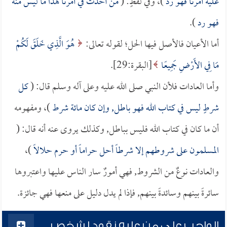
عليه أمرنا فهو رد
)، وفي لفظٍ: (
من أحدث في أمرنا هذا ما ليس منه
فهو رد
).
أما الأعيان فالأصل فيها الحل؛ لقوله تعالى:
هُوَ الَّذِي خَلَقَ لَكُمْ
مَا فِي الأَرْضِ جَمِيعًا
[البقرة:29].
وأما العادات فلأن النبي صلى الله عليه وعلى آله وسلم قال: (
كل
شرطٍ ليس في كتاب الله فهو باطل, وإن كان مائة شرط
)، ومفهومه
أن ما كان في كتاب الله فليس بباطل, وكذلك يروى عنه أنه قال: (
المسلمون على شروطهم إلا شرطاً أحل حراماً أو حرم حلالاً
)،
والعادات نوعٌ من الشروط, فهي أمورٌ سار الناس عليها واعتبروها
سائرةً بينهم وسائدةً بينهم, فإذا لم يدل دليل على منعها فهي جائزة.
الواجب على من عليه نقود لشخص