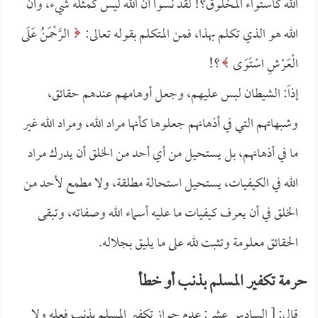
الله كاستواء المخلوق؟! لقد نسوا أن الله ليس كمثله شيء، وأن
الله هو الذي تكلم بهذا، فمن المتكلم بقوله تعالى:
الرَّحْمَنُ عَلَى
الْعَرْشِ اسْتَوَى
؟!
إذاً: الشيطان لبس عليهم، وجعل أوهامهم عندهم حقائق،
وشبهاتهم التي في أذهانهم جعلوها كأنها مراد الله، ومراد الله غير
ما في أذهانهم، بل يستحيل من أي أحد من الخلق أن يدرك مراد
الله في الكيفيات، يستحيل استحالة مطلقة، ولا مطمع لأحد من
الخلق في أن يعرف كيفيات ما عليه أسماء الله وصفاته، وتبقى
الحقائق معلومة وتثبت لله على ما يليق بجلاله.
حرمة تكفير المسلم بذنب أو خطأ
قال: [ السادس عشر: عدم جواز تكفير المسلم بذنب فعله ولا