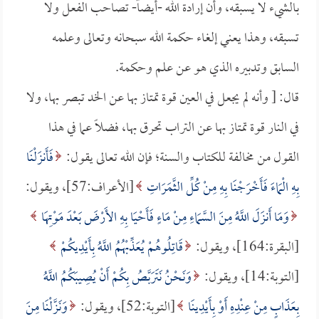
بالشيء لا يسبقه، وأن إرادة الله -أيضاً- تصاحب الفعل ولا
تسبقه، وهذا يعني إلغاء حكمة الله سبحانه وتعالى وعلمه
السابق وتدبيره الذي هو عن علم وحكمة.
قال: [ وأنه لم يجعل في العين قوة تمتاز بها عن الخد تبصر بها، ولا
في النار قوة تمتاز بها عن التراب تحرق بها، فضلاً عما في هذا
القول من مخالفة للكتاب والسنة؛ فإن الله تعالى يقول:
فَأَنزَلْنَا
بِهِ الْمَاءَ فَأَخْرَجْنَا بِهِ مِنْ كُلِّ الثَّمَرَاتِ
[الأعراف:57]، ويقول:
وَمَا أَنزَلَ اللَّهُ مِنَ السَّمَاءِ مِنْ مَاءٍ فَأَحْيَا بِهِ الأَرْضَ بَعْدَ مَوْتِهَا
[البقرة:164]، ويقول:
قَاتِلُوهُمْ يُعَذِّبْهُمُ اللَّهُ بِأَيْدِيكُمْ
[التوبة:14]، ويقول:
وَنَحْنُ نَتَرَبَّصُ بِكُمْ أَنْ يُصِيبَكُمُ اللَّهُ
بِعَذَابٍ مِنْ عِنْدِهِ أَوْ بِأَيْدِينَا
[التوبة:52]، ويقول:
وَنَزَّلْنَا مِنَ