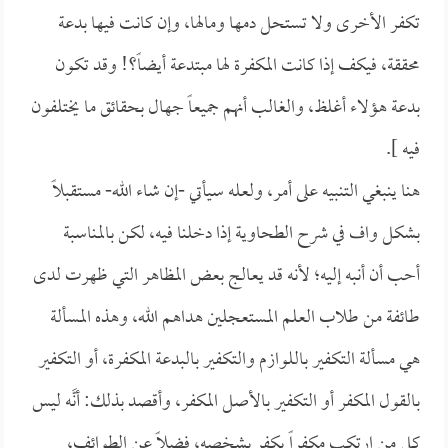
تكفر الأخرى ولا تستحل دمها ومالها، وإن كانت فيها بدعة
محققة، فيكف إذا كانت المكفرة لها مبتدعة أيضاً؟! وقد تكون
بدعة هؤلاء أغلظ، والغالب أنهم جميعاً جهال بحقائق ما يختلفون
فيه ].
هنا ينبغي التنبيه على أمر، ولعله سيأتي -إن شاء الله- مستقبلاً
بشكل واف في شرح الطحاوية إذا دخلنا فيه، لكن بالمناسبة
أحب أن أنبه إليه؛ لأنه قد يعالج بعض المظاهر التي ظهرت لدى
طائفة من طلاب العلم المستعجلين هداهم الله، وهذه المسألة
هي مسألة التكفير باللوازم والتكفير بالبدعة المكفرة، أو التكفير
بالقول المكفر أو التكفير بالأصل المكفر، وأقصد بذلك: أنَّه ليس
كل من ارتكب مكفراً يكفر بشخصه، فضلاً عن الطوائف،