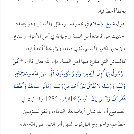
بخطأ أخطأ فيه.
يقول
شيخ الإسلام
في مجموعة الرسائل والمسائل وهو بصدد
الحديث عن قاعدة أهل السنة والجماعة في أهل الأهواء والبدع:
ولا يجوز تكفير المسلم بذنب فعله، ولا بخطأ أخطأ فيه،
كالمسائل التي تنازع فيها أهل القبلة، فإن الله تعالى قال:
آمَنَ
الرَّسُولُ بِمَا أُنزِلَ إِلَيْهِ مِنْ رَبِّهِ وَالْمُؤْمِنُونَ كُلٌّ آمَنَ بِاللَّهِ وَمَلائِكَتِهِ
وَكُتُبِهِ وَرُسُلِهِ لا نُفَرِّقُ بَيْنَ أَحَدٍ مِنْ رُسُلِهِ وَقَالُوا سَمِعْنَا وَأَطَعْنَا
غُفْرَانَكَ رَبَّنَا وَإِلَيْكَ الْمَصِيرُ
[البقرة:285]، وقد ثبت في
الصحيح أن الله تعالى أجاب هذا الدعاء، وغفر للمؤمنين
خطأهم، والخوارج المارقون الذين أمر النبي صلى الله عليه