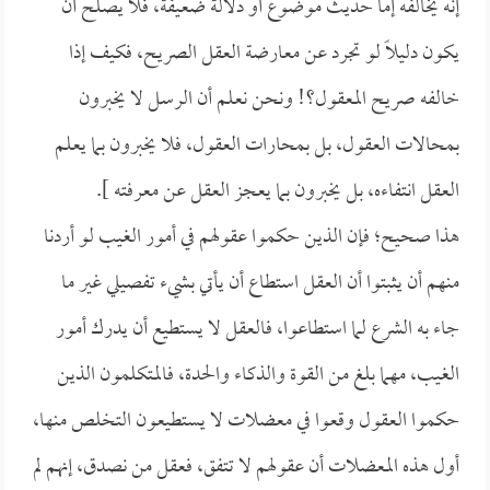
إنه يخالفه إما حديث موضوع أو دلالة ضعيفة، فلا يصلح أن
يكون دليلاً لو تجرد عن معارضة العقل الصريح، فكيف إذا
خالفه صريح المعقول؟! ونحن نعلم أن الرسل لا يخبرون
بمحالات العقول، بل بمحارات العقول، فلا يخبرون بما يعلم
العقل انتفاءه، بل يخبرون بما يعجز العقل عن معرفته ].
هذا صحيح؛ فإن الذين حكموا عقولهم في أمور الغيب لو أردنا
منهم أن يثبتوا أن العقل استطاع أن يأتي بشيء تفصيلي غير ما
جاء به الشرع لما استطاعوا، فالعقل لا يستطيع أن يدرك أمور
الغيب، مهما بلغ من القوة والذكاء والحدة، فالمتكلمون الذين
حكموا العقول وقعوا في معضلات لا يستطيعون التخلص منها،
أول هذه المعضلات أن عقولهم لا تتفق، فعقل من نصدق، إنهم لم