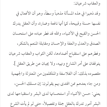
والعقاب شرعيان:
وقد ذهبوا في هذه المسألة مذهباً وسطاً، وهو أن الأفعال في
نفسها حسنة وقبيحة، كما أنها نافعة وضارة، وأن العقل يدرك
الحسن والقبح في الأشياء، والله قد فطر عباده على استحسان
الصدق والعدل والعفة والإحسان ومقابلة المنعم بالشكر،
وفطرهم على استقباح أضدادها، لكن الثواب والعقاب شرعيان
يتوقفان على أمر الشارع ونهيه، ولا يجبان عن طريق العقل ].
مقصوده بذلك: أن الفلاسفة والمتكلمين من المعتزلة والجهمية
ومن جاء بعدهم ممن اقتدى بهم يقولون: إن مسلك الحسن،
يعني: حسن الأشياء أو استحسانها لدى البشر واستقباحها لدى
البشر أمور تدرك بالعقل جملة وتفصيلاً، حتى لو لم يأت الشرع