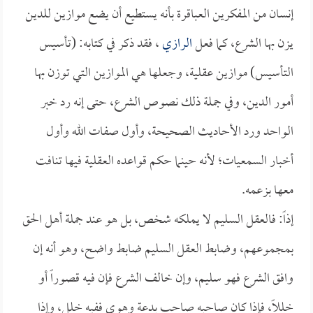
إنسان من المفكرين العباقرة بأنه يستطيع أن يضع موازين للدين
يزن بها الشرع، كما فعل
الرازي
، فقد ذكر في كتابه: (تأسيس
التأسيس) موازين عقلية، وجعلها هي الموازين التي توزن بها
أمور الدين، وفي جملة ذلك نصوص الشرع، حتى إنه رد خبر
الواحد ورد الأحاديث الصحيحة، وأول صفات الله وأول
أخبار السمعيات؛ لأنه حينما حكم قواعده العقلية فيها تنافت
معها بزعمه.
إذاً: فالعقل السليم لا يملكه شخص، بل هو عند جملة أهل الحق
بمجموعهم، وضابط العقل السليم ضابط واضح، وهو أنه إن
وافق الشرع فهو سليم، وإن خالف الشرع فإن فيه قصوراً أو
خللاً، فإذا كان صاحبه صاحب بدعة وهوى ففيه خلل، وإذا