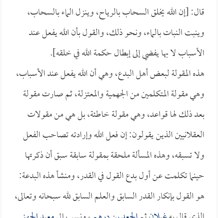
قال: [إن الله يخلق السحاب بالرياح، وينزل الماء بالسحاب،
وينبت النبات بالماء، ونحو ذلك، والقول بأن الله يفعل عند
الأسباب لا بها يفضي إلى إبطال حكمة الله في خلقه].
هذه المقولة لبعض أهل البدع، وهي أن الله يفعل عند الأسباب،
وهي مقولة المتكلمين من الجهمية والمعتزلة، ثم صارت مقولة
بعد ذلك لها قواعد، وهي مقولة خاطئة، بل هي من مقولات
العقلانيين الذين يقولون: إن فعل الله وإرادته تصاحب الفعل
ولا تسبقه، وهذه المسألة ملحقة بمقولة سابقة سبق أن ذكرتها
حينما تكلمت عن أول بدع القول في القدر، ومنشأ هذه البدعة:
هو القول بإنكار القدر السابق والعلم السابق لله سبحانه وتعالى،
الذي قال به
غيلان
ثم
الجعد بن درهم
، ونسب إلى
معبد الجهني