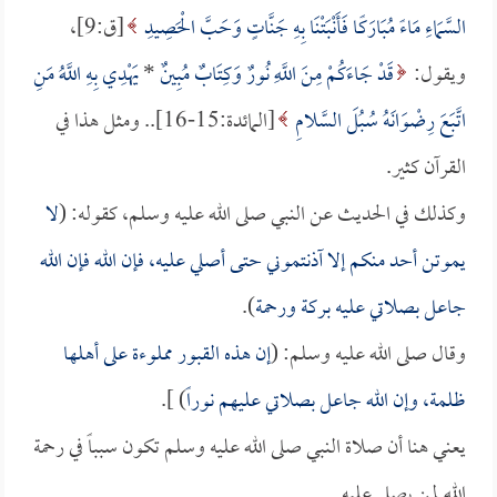
السَّمَاءِ مَاءً مُبَارَكًا فَأَنْبَتْنَا بِهِ جَنَّاتٍ وَحَبَّ الْحَصِيدِ
[ق:9]،
ويقول:
قَدْ جَاءَكُمْ مِنَ اللَّهِ نُورٌ وَكِتَابٌ مُبِينٌ
*
يَهْدِي بِهِ اللَّهُ مَنِ
اتَّبَعَ رِضْوَانَهُ سُبُلَ السَّلامِ
[المائدة:15-16].. ومثل هذا في
القرآن كثير.
وكذلك في الحديث عن النبي صلى الله عليه وسلم، كقوله: (
لا
يموتن أحد منكم إلا آذنتموني حتى أصلي عليه، فإن الله فإن الله
جاعل بصلاتي عليه بركة ورحمة
).
وقال صلى الله عليه وسلم: (
إن هذه القبور مملوءة على أهلها
ظلمة، وإن الله جاعل بصلاتي عليهم نوراً
) ].
يعني هنا أن صلاة النبي صلى الله عليه وسلم تكون سبباً في رحمة
الله لمن يصلي عليه.