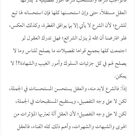
فالواجب شرعاً والمستحب شرعاً أمور تفصيلية لا يدركها
العقل مستقلاً، حتى وإن استحسنها كلها فإن استحسانه لها تبع
للشرع؛ لأن الشرع لا يأتي إلا بما يوافق الفطرة، وكذلك العكس،
فلو افترضنا أن الله لم ينزل الشرائع؛ فهل تدرك العقول لو
اجتمعت كلها بجميع قواها تفصيلات ما يصلح للناس وما لا
يصلح لهم في كل جزئيات السلوك وأمور الغيب والشهادة؟! لا
يمكن.
إذاً: فالشرع لابد منه، والعقل يستحسن المستحسنات في الجملة،
لكن لا على وجه التفصيل، ويستقبح المستقبحات في الجملة،
لكن لا على وجه التفصيل؛ لأن العقل آلة تعتريها المؤثرات من
الهوى والشبهات والشهوات، وأهم ذلك كله الفناء، فالعقل