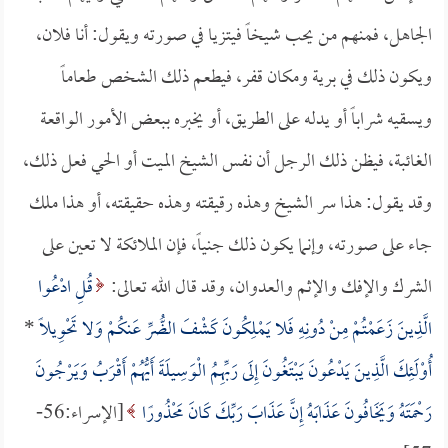
الجاهل، فمنهم من يحب شيخاً فيتزيا في صورته ويقول: أنا فلان،
ويكون ذلك في برية ومكان قفر، فيطعم ذلك الشخص طعاماً
ويسقيه شراباً أو يدله على الطريق، أو يخبره ببعض الأمور الواقعة
الغائبة، فيظن ذلك الرجل أن نفس الشيخ الميت أو الحي فعل ذلك،
وقد يقول: هذا سر الشيخ وهذه رقيقته وهذه حقيقته، أو هذا ملك
جاء على صورته، وإنما يكون ذلك جنياً، فإن الملائكة لا تعين على
الشرك والإفك والإثم والعدوان، وقد قال الله تعالى:
قُلِ ادْعُوا
الَّذِينَ زَعَمْتُمْ مِنْ دُونِهِ فَلا يَمْلِكُونَ كَشْفَ الضُّرِّ عَنكُمْ وَلا تَحْوِيلًا
*
أُوْلَئِكَ الَّذِينَ يَدْعُونَ يَبْتَغُونَ إِلَى رَبِّهِمُ الْوَسِيلَةَ أَيُّهُمْ أَقْرَبُ وَيَرْجُونَ
رَحْمَتَهُ وَيَخَافُونَ عَذَابَهُ إِنَّ عَذَابَ رَبِّكَ كَانَ مَحْذُورًا
[الإسراء:56-