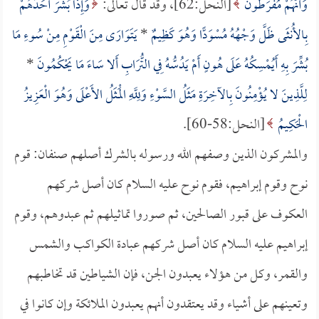
وَأَنَّهُمْ مُفْرَطُونَ
[النحل:62]، وقد قال تعالى:
وَإِذَا بُشِّرَ أَحَدُهُمْ
بِالأُنثَى ظَلَّ وَجْهُهُ مُسْوَدًّا وَهُوَ كَظِيمٌ
*
يَتَوَارَى مِنَ الْقَوْمِ مِنْ سُوءِ مَا
بُشِّرَ بِهِ أَيُمْسِكُهُ عَلَى هُونٍ أَمْ يَدُسُّهُ فِي التُّرَابِ أَلا سَاءَ مَا يَحْكُمُونَ
*
لِلَّذِينَ لا يُؤْمِنُونَ بِالآخِرَةِ مَثَلُ السَّوْءِ وَلِلَّهِ الْمَثَلُ الأَعْلَى وَهُوَ الْعَزِيزُ
الْحَكِيمُ
[النحل:58-60].
والمشركون الذين وصفهم الله ورسوله بالشرك أصلهم صنفان: قوم
نوح وقوم إبراهيم، فقوم نوح عليه السلام كان أصل شركهم
العكوف على قبور الصالحين، ثم صوروا تماثيلهم ثم عبدوهم، وقوم
إبراهيم عليه السلام كان أصل شركهم عبادة الكواكب والشمس
والقمر، وكل من هؤلاء يعبدون الجن، فإن الشياطين قد تخاطبهم
وتعينهم على أشياء وقد يعتقدون أنهم يعبدون الملائكة وإن كانوا في