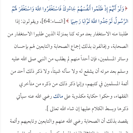
وَلَوْ أَنَّهُمْ إِذْ ظَلَمُوا أَنفُسَهُمْ جَاءُوكَ فَاسْتَغْفَرُوا اللَّهَ وَاسْتَغْفَرَ لَهُمُ
الرَّسُولُ لَوَجَدُوا اللَّهَ تَوَّابًا رَحِيمًا
[النساء:64]، ويقولون: إذا
طلبنا منه الاستغفار بعد موته كنا بمنزلة الذين طلبوا الاستغفار من
الصحابة، ويخالفون بذلك إجماع الصحابة والتابعين لهم بإحسان
وسائر المسلمين، فإن أحداً منهم لم يطلب من النبي صلى الله عليه
وسلم بعد موته أن يشفع له ولا سأله شيئاً، ولا ذكر ذلك أحد من
أئمة المسلمين في كتبهم، وإنما ذكر ذلك من ذكره من متأخري
الفقهاء، وحكوا حكاية مكذوبة على
مالك
رضي الله عنه سيأتي
ذكرها وبسط الكلام عليها إن شاء الله تعالى ].
يقصد بذلك أن الصحابة رضي الله عنهم والتابعين وتابعيهم وأئمة