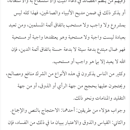
وفيهم من ينظم القصائد في دعاء الميت والاستشفاع به والاستغاثة،
أو يذكر ذلك في ضمن مديح الأنبياء والصالحين، فهذا كله ليس
بمشروع ولا واجب ولا مستحب باتفاق أئمة المسلمين، ومن تعبد
بعبادة ليست واجبة ولا مستحبة وهو يعتقدها واجبة أو مستحبة
فهو ضال مبتدع بدعة سيئة لا بدعة حسنة باتفاق أئمة الدين، فإن
الله لا يعبد إلا بما هو واجب أو مستحب.
وكثير من الناس يذكرون في هذه الأنواع من الشرك منافع ومصالح،
ويحتجون عليها بحجج من جهة الرأي أو الذوق، أو من جهة
التقليد والمنامات ونحو ذلك.
وجواب هؤلاء من طريقين: أحدهما: الاحتجاج بالنص والإجماع.
والثاني: القياس والذوق والاعتبار ببيان ما في ذلك من الفساد، فإن