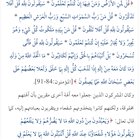
قُلْ لِمَنِ الأَرْضُ وَمَنْ فِيهَا إِنْ كُنتُمْ تَعْلَمُونَ
*
سَيَقُولُونَ لِلَّهِ قُلْ أَفَلا
تَذَكَّرُونَ
*
قُلْ مَنْ رَبُّ السَّمَوَاتِ السَّبْعِ وَرَبُّ الْعَرْشِ الْعَظِيمِ
*
سَيَقُولُونَ لِلَّهِ قُلْ أَفَلا تَتَّقُونَ
*
قُلْ مَنْ بِيَدِهِ مَلَكُوتُ كُلِّ شَيْءٍ وَهُوَ
يُجِيرُ وَلا يُجَارُ عَلَيْهِ إِنْ كُنتُمْ تَعْلَمُونَ
*
سَيَقُولُونَ لِلَّهِ قُلْ فَأَنَّى
تُسْحَرُونَ
*
بَلْ أَتَيْنَاهُمْ بِالْحَقِّ وَإِنَّهُمْ لَكَاذِبُونَ
*
مَا اتَّخَذَ اللَّهُ مِنْ وَلَدٍ
وَمَا كَانَ مَعَهُ مِنْ إِلَهٍ إِذًا لَذَهَبَ كُلُّ إِلَهٍ بِمَا خَلَقَ وَلَعَلا بَعْضُهُمْ عَلَى
بَعْضٍ سُبْحَانَ اللَّهِ عَمَّا يَصِفُونَ
[المؤمنون:84-91].
وكان المشركون الذين جعلوا معه آلهة أخرى مقرين بأن آلهتهم
مخلوقة، ولكنهم كانوا يتخذونهم شفعاء ويتقربون بعبادتهم إليه، كما
قال تعالى:
وَيَعْبُدُونَ مِنْ دُونِ اللَّهِ مَا لا يَضُرُّهُمْ وَلا يَنْفَعُهُمْ
وَيَقُولُونَ هَؤُلاءِ شُفَعَاؤُنَا عِنْدَ اللَّهِ قُلْ أَتُنَبِّئُونَ اللَّهَ بِمَا لا يَعْلَمُ فِي