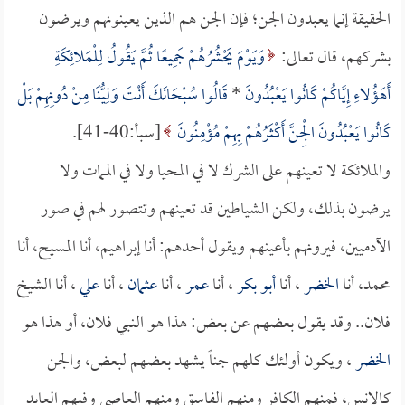
الحقيقة إنما يعبدون الجن؛ فإن الجن هم الذين يعينونهم ويرضون
بشركهم، قال تعالى:
وَيَوْمَ يَحْشُرُهُمْ جَمِيعًا ثُمَّ يَقُولُ لِلْمَلائِكَةِ
أَهَؤُلاءِ إِيَّاكُمْ كَانُوا يَعْبُدُونَ
*
قَالُوا سُبْحَانَكَ أَنْتَ وَلِيُّنَا مِنْ دُونِهِمْ بَلْ
كَانُوا يَعْبُدُونَ الْجِنَّ أَكْثَرُهُمْ بِهِمْ مُؤْمِنُونَ
[سبأ:40-41].
والملائكة لا تعينهم على الشرك لا في المحيا ولا في الممات ولا
يرضون بذلك، ولكن الشياطين قد تعينهم وتتصور لهم في صور
الآدميين، فيرونهم بأعينهم ويقول أحدهم: أنا إبراهيم، أنا المسيح، أنا
محمد، أنا
الخضر
، أنا
أبو بكر
، أنا
عمر
، أنا
عثمان
، أنا
علي
، أنا الشيخ
فلان.. وقد يقول بعضهم عن بعض: هذا هو النبي فلان، أو هذا هو
الخضر
، ويكون أولئك كلهم جناً يشهد بعضهم لبعض، والجن
كالإنس، فمنهم الكافر ومنهم الفاسق ومنهم العاصي وفيهم العابد