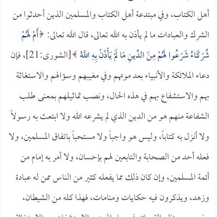
أهل الكتاب، وفي مبتدعة أهل الكتاب والمسلمين الذين أحدثوا من
الشرك والعبادات ما لم يأذن به الله تعالى، قال الله تعالى:
أَمْ لَهُمْ
شُرَكَاءُ شَرَعُوا لَهُمْ مِنَ الدِّينِ مَا لَمْ يَأْذَنْ بِهِ اللَّهُ
[الشورى:21]، فإن
دعاء الملائكة والأنبياء بعد موتهم وفي مغيبهم وسؤالهم والاستغاثة
بهم والاستشفاع بهم في هذه الحال، ونصب تماثيلهم بمعنى طلب
الشفاعة منهم هو من الدين الذي لم يشرعه الله ولا ابتعث به رسولاً
ولا أنزل به كتاباً، وليس هو واجباً ولا مستحباً باتفاق المسلمين، ولا
فعله أحد من الصحابة والتابعين لهم بإحسان، ولا أمر به إمام من
أئمة المسلمين، وإن كان ذلك مما يفعله كثير من الناس ممن له عبادة
وزهد، ويذكرون فيه حكايات ومنامات، فهذا كله من الشيطان،