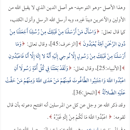
وهذا الأصل -وهو التوحيد- هو أصل الدين الذي لا يقبل الله من
الأولين والآخرين ديناً غيره، وبه أرسل الله الرسل وأنزل الكتب،
كما قال تعالى:
وَاسْأَلْ مَنْ أَرْسَلْنَا مِنْ قَبْلِكَ مِنْ رُسُلِنَا أَجَعَلْنَا مِنْ
دُونِ الرَّحْمَنِ آلِهَةً يُعْبَدُونَ
[الزخرف:45]، وقال تعالى:
وَمَا
أَرْسَلْنَا مِنْ قَبْلِكَ مِنْ رَسُولٍ إِلَّا نُوحِي إِلَيْهِ أَنَّهُ لا إِلَهَ إِلَّا أَنَا فَاعْبُدُونِ
[الأنبياء:25]، وقال تعالى:
وَلَقَدْ بَعَثْنَا فِي كُلِّ أُمَّةٍ رَسُولًا أَنِ
اعْبُدُوا اللَّهَ وَاجْتَنِبُوا الطَّاغُوتَ فَمِنْهُمْ مَنْ هَدَى اللَّهُ وَمِنْهُمْ مَنْ حَقَّتْ
عَلَيْهِ الضَّلالَةُ
[النحل:36].
وقد ذكر الله عز وجل عن كل من المرسلين أنه افتتح دعوته بأن قال
لقومه:
اعْبُدُوا اللَّهَ مَا لَكُمْ مِنْ إِلَهٍ غَيْرُهُ
.
وفي المسند عن
ابن عمر
رضي الله عنهما عن النبي صلى الله عليه