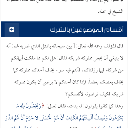
الشيخ في محله.
أقسام الموصوفين بالشرك
قال المؤلف رحمه الله تعالى: [ بين سبحانه بالمثل الذي ضربه لهم: أنه
لا ينبغي أن يجعل مملوكه شريكه فقال: هل لكم مما ملكت أيمانكم
من شركاء فيما رزقناكم، فأنتم فيه سواء يخاف أحدكم مملوكه كما
يخاف بعضكم بعضاً، فإذا كان أحدكم لا يرضى أن يكون مملوكه
شريكه فكيف ترضونه لأنفسكم؟
وهذا كما كانوا يقولون: له بنات، فقال تعالى:
وَيَجْعَلُونَ لِلَّهِ مَا
يَكْرَهُونَ وَتَصِفُ أَلْسِنَتُهُمُ الْكَذِبَ أَنَّ لَهُمْ الْحُسْنَى لا جَرَمَ أَنَّ لَهُمُ النَّارَ