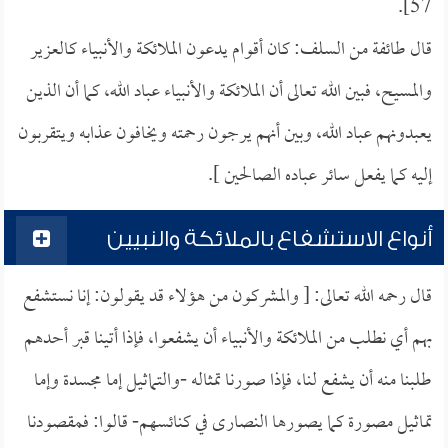
57].
قال طائفة من السلف: كان أقوام يدعون الملائكة والأنبياء كالعزير
والمسيح، فبين الله تعالى أن الملائكة والأنبياء عباد الله، كما أن الذين
يعبدونهم عباد الله، وبين أنهم يرجون رحمته ويخافون عذابه ويتقربون
إليه كما يفعل سائر عباده الصالحين ].
أنواع الاستشفاع بالملائكة والنبيين
قال رحمه الله تعالى: [ والمشركون من هؤلاء قد يقولون: إنا نستشفع
بهم أي نطلب من الملائكة والأنبياء أن يشفعوا، فإذا أتينا قبر أحدهم
طلبنا منه أن يشفع لنا، فإذا صورنا تمثاله -والتماثيل إما مجسدة وإما
تماثيل مصورة كما يصورها النصارى في كنائسهم- قالوا: فمقصودنا