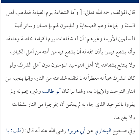
قال المؤلف رحمه الله تعالى: [ وأما الشفاعة يوم القيامة فمذهب أهل
السنة والجماعة وهم الصحابة والتابعون لهم بإحسان وسائر أئمة
المسلمين الأربعة وغيرهم: أن له شفاعات يوم القيامة خاصة وعامة،
وأنه يشفع فيمن يأذن الله له أن يشفع فيه من أمته من أهل الكبائر،
ولا ينتفع بشفاعته إلا أهل التوحيد المؤمنون دون أهل الشرك، ولو
كان المشرك محباً له معظماً له لم تنقذه شفاعته من النار، وإنما ينجيه من
النار التوحيد والإيمان به، ولهذا لما كان
أبو طالب
وغيره يحبونه ولم
يقروا بالتوحيد الذي جاء به لم يمكن أن يخرجوا من النار بشفاعته
ولا بغيرها.
وفي صحيح
البخاري
عن
أبي هريرة
رضي الله عنه أنه قال: (
قلت: يا