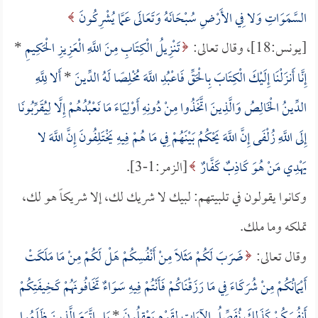
السَّمَوَاتِ وَلا فِي الأَرْضِ سُبْحَانَهُ وَتَعَالَى عَمَّا يُشْرِكُونَ
[يونس:18]، وقال تعالى:
تَنْزِيلُ الْكِتَابِ مِنَ اللَّهِ الْعَزِيزِ الْحَكِيمِ
*
إِنَّا أَنزَلْنَا إِلَيْكَ الْكِتَابَ بِالْحَقِّ فَاعْبُدِ اللَّهَ مُخْلِصًا لَهُ الدِّينَ
*
أَلا لِلَّهِ
الدِّينُ الْخَالِصُ وَالَّذِينَ اتَّخَذُوا مِنْ دُونِهِ أَوْلِيَاءَ مَا نَعْبُدُهُمْ إِلَّا لِيُقَرِّبُونَا
إِلَى اللَّهِ زُلْفَى إِنَّ اللَّهَ يَحْكُمُ بَيْنَهُمْ فِي مَا هُمْ فِيهِ يَخْتَلِفُونَ إِنَّ اللَّهَ لا
يَهْدِي مَنْ هُوَ كَاذِبٌ كَفَّارٌ
[الزمر:1-3].
وكانوا يقولون في تلبيتهم: لبيك لا شريك لك، إلا شريكاً هو لك،
تملكه وما ملك.
وقال تعالى:
ضَرَبَ لَكُمْ مَثَلًا مِنْ أَنْفُسِكُمْ هَلْ لَكُمْ مِنْ مَا مَلَكَتْ
أَيْمَانُكُمْ مِنْ شُرَكَاءَ فِي مَا رَزَقْنَاكُمْ فَأَنْتُمْ فِيهِ سَوَاءٌ تَخَافُونَهُمْ كَخِيفَتِكُمْ
أَنفُسَكُمْ كَذَلِكَ نُفَصِّلُ الآيَاتِ لِقَوْمٍ يَعْقِلُونَ
*
بَلِ اتَّبَعَ الَّذِينَ ظَلَمُوا