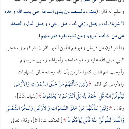
وسلم أنه قال: (
بعثت بالسيف بين يدي الساعة حتى يعبد الله وحده
لا شريك له، وجعل رزقي تحت ظل رمحي، وجعل الذل والصغار
على من خالف أمري، ومن تشبه بقوم فهو منهم
).
والمشركون من قريش وغيرهم الذين أخبر القرآن بشركهم واستحل
النبي صلى الله عليه وسلم دماءهم وأموالهم وسبى حريمهم
وأوجب لهم النار، كانوا مقرين بأن الله وحده خلق السماوات
والأرض كما قال:
وَلَئِنْ سَأَلْتَهُمْ مَنْ خَلَقَ السَّمَوَاتِ وَالأَرْضَ
لَيَقُولُنَّ اللَّهُ قُلِ الْحَمْدُ لِلَّهِ بَلْ أَكْثَرُهُمْ لا يَعْلَمُونَ
[لقمان:25]،
وقال:
وَلَئِنْ سَأَلْتَهُمْ مَنْ خَلَقَ السَّمَوَاتِ وَالأَرْضَ وَسَخَّرَ الشَّمْسَ
وَالْقَمَرَ لَيَقُولُنَّ اللَّهُ فَأَنَّى يُؤْفَكُونَ
[العنكبوت:61]، وقال تعالى: