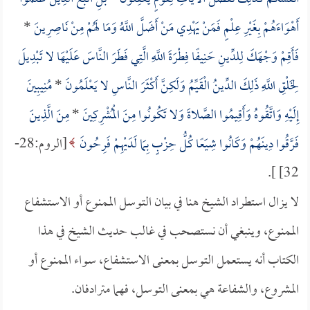
أَهْوَاءَهُمْ بِغَيْرِ عِلْمٍ فَمَنْ يَهْدِي مَنْ أَضَلَّ اللَّهُ وَمَا لَهُمْ مِنْ نَاصِرِينَ
*
فَأَقِمْ وَجْهَكَ لِلدِّينِ حَنِيفًا فِطْرَةَ اللَّهِ الَّتِي فَطَرَ النَّاسَ عَلَيْهَا لا تَبْدِيلَ
لِخَلْقِ اللَّهِ ذَلِكَ الدِّينُ الْقَيِّمُ وَلَكِنَّ أَكْثَرَ النَّاسِ لا يَعْلَمُونَ
*
مُنِيبِينَ
إِلَيْهِ وَاتَّقُوهُ وَأَقِيمُوا الصَّلاةَ وَلا تَكُونُوا مِنَ الْمُشْرِكِينَ
*
مِنَ الَّذِينَ
فَرَّقُوا دِينَهُمْ وَكَانُوا شِيَعًا كُلُّ حِزْبٍ بِمَا لَدَيْهِمْ فَرِحُونَ
[الروم:28-
32] ].
لا يزال استطراد الشيخ هنا في بيان التوسل الممنوع أو الاستشفاع
الممنوع، وينبغي أن نستصحب في غالب حديث الشيخ في هذا
الكتاب أنه يستعمل التوسل بمعنى الاستشفاع، سواء الممنوع أو
المشروع، والشفاعة هي بمعنى التوسل، فهما مترادفان.