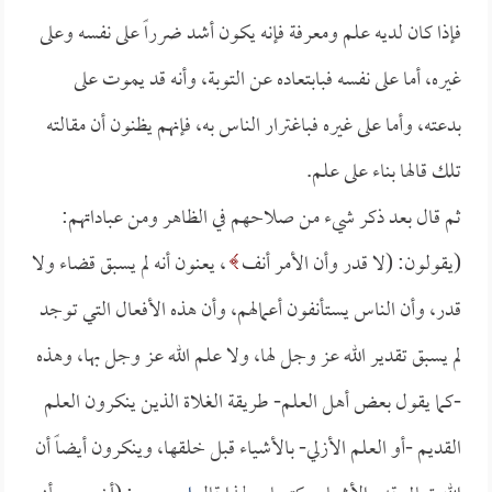
فإذا كان لديه علم ومعرفة فإنه يكون أشد ضرراً على نفسه وعلى
غيره، أما على نفسه فبابتعاده عن التوبة، وأنه قد يموت على
بدعته، وأما على غيره فباغترار الناس به، فإنهم يظنون أن مقالته
تلك قالها بناء على علم.
ثم قال بعد ذكر شيء من صلاحهم في الظاهر ومن عباداتهم:
(يقولون: (لا قدر وأن الأمر أنف
، يعنون أنه لم يسبق قضاء ولا
قدر، وأن الناس يستأنفون أعمالهم، وأن هذه الأفعال التي توجد
لم يسبق تقدير الله عز وجل لها، ولا علم الله عز وجل بها، وهذه
-كما يقول بعض أهل العلم- طريقة الغلاة الذين ينكرون العلم
القديم -أو العلم الأزلي- بالأشياء قبل خلقها، وينكرون أيضاً أن