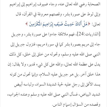
الصحابة رضي الله تعالى عنه، وجاء ضيوف إبراهيم إلى إبراهيم
وإلى لوط على صورة بشر، وقصتهم معروفة في القرآن، قال
تعالى:
هَلْ أَتَاكَ حَدِيثُ ضَيْفِ إِبْرَاهِيمَ الْمُكْرَمِينَ
[الذاريات:24]، فهم ملائكة جاءوا على صورة بشر، وجبريل
جاء إلى مريم بصورة بشر كما في سورة مريم، فنزول جبريل إلى
النبي صلى الله عليه وسلم، وتحوله من خلق إلى خلق، كل ذلك
يدل على عظمة الله تعالى، والله على كل شيء قدير، ولا يقال: إن
هذا خلق آخر. بل هو جبريل عليه السلام، وإنما تحول من كونه
يسد الأفق إلى رجل عليه لحية شديدة السواد، ولباسه أبيض
شديد البياض، فسأل النبي صلى الله عليه وسلم وعنده الجواب،
وقصده من السؤال إسماع الناس.