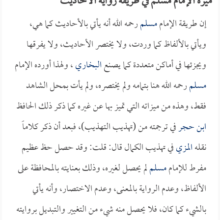
ميزة الإمام مسلم في طريقة رواية الأحاديث
إن طريقة الإمام
مسلم
رحمه الله أنه يأتي بالأحاديث كما هي،
ويأتي بالألفاظ كما وردت، ولا يختصر الأحاديث، ولا يفرقها
ويجزئها في أماكن متعددة كما يصنع
البخاري
، ولهذا أورده الإمام
مسلم
رحمه الله هنا بتمامه ولم يختصره، ولم يأت بمحل الشاهد
فقط، وهذه من ميزاته التي تميز بها عن غيره كما ذكر ذلك الحافظ
ابن حجر
في ترجمته من (تهذيب التهذيب)، فبعد أن ذكر كلاماً
نقله
المزي
في تهذيب الكمال قال: قلت: وقد حصل حظ عظيم
مفرط للإمام
مسلم
لم يحصل لغيره، وذلك بعنايته بالمحافظة على
الألفاظ، وعدم الرواية بالمعنى، وعدم الاختصار، وأنه يأتي
بالشيء كما كان، فلا يحصل منه شيء من التغيير والتبديل بروايته