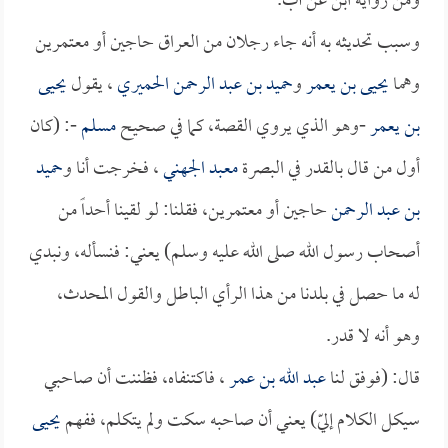
ومن رواية ابن عن أب.
وسبب تحديثه به أنه جاء رجلان من العراق حاجين أو معتمرين
وهما
يحيى بن يعمر
و
حميد بن عبد الرحمن الحميري
، يقول
يحيى
بن يعمر
-وهو الذي يروي القصة، كما في صحيح
مسلم
-: (كان
أول من قال بالقدر في البصرة
معبد الجهني
، فخرجت أنا و
حميد
بن عبد الرحمن
حاجين أو معتمرين، فقلنا: لو لقينا أحداً من
أصحاب رسول الله صلى الله عليه وسلم) يعني: فنسأله، ونبدي
له ما حصل في بلدنا من هذا الرأي الباطل والقول المحدث،
وهو أنه لا قدر.
قال: (فوفق لنا
عبد الله بن عمر
، فاكتنفاه، فظننت أن صاحبي
سيكل الكلام إليّ) يعني أن صاحبه سكت ولم يتكلم، ففهم
يحيى