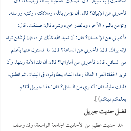
استطعت إليه سبيلاً. قال: صدقت. فعجبنا يسأله ويصدقه، قال:
فأخبرني عن الإيمان؟ قال: أن تؤمن بالله، وملائكته، وكتبه ورسله،
وتؤمن باليوم الآخر، وبالقدر خيره وشره.قال: صدقت. قال:
فأخبرني عن الإحسان؟ قال: أن تعبد الله كأنك تراه، فإن لم تكن تراه
فإنه يراك. قال: فأخبرني عن الساعة؟ قال: ما المسئول عنها بأعلم
من السائل. قال: فأخبرني عن أماراتها؟ قال: أن تلد الأمة ربتها، وأن
ترى الحفاة العراة العالة رعاء الشاء يتطاولون في البنيان. ثم انطلق،
فلبثت ملياً، قال: أتدري من السائل؟ قال: هذا جبريل أتاكم
يعلمكم دينكم
) ].
فضل حديث جبريل
هذا حديث عظيم من الأحاديث الجامعة الواسعة، وقد وصف