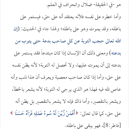
هو -في الحقيقة- ضلال وانحراف في العلم.
وأما خطره على نفسه فلأنه يعتقد أنه على حق، فيستمر على
باطله، وقد يموت وهو على باطله؛ ولهذا جاء في الحديث: (
إن
الله تعالى حجب التوبة عن كل صاحب بدعة حتى يتوب من
بدعته
) ومعنى ذلك أن الإنسان إذا كان مبتدعاً فقد يستمر على
بدعته إلى أن يموت عليها، ولا تحصل له التوبة؛ لأنه يظن نفسه
على حق، وأما إذا كان صاحب معصية ويعرف أن هذا ذنب وأنه
عاص لله فيه فهذا هو الذي يرجى له التوبة؛ لأنه يشعر بالخطأ،
ويشعر بالتقصير، وأما ذاك فإنه لا يشعر بالتقصير بل يظن أنه
على حق، كما قال تعالى:
أَفَمَنْ زُيِّنَ لَهُ سُوءُ عَمَلِهِ فَرَآهُ حَسَنًا
[فاطر:8]، فهو يبقى على باطله.