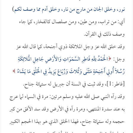
نور، وخلق الجان من مارج من نار، وخلق آدم مما وصف لكم
)
أي: من تراب، ومن طين، ومن صلصال كالفخار، كما جاء
وصف ذلك في القرآن.
وقد خلق الله عز وجل الملائكة ذوي أجنحة، كما قال الله عز
وجل:
الْحَمْدُ لِلَّهِ فَاطِرِ السَّمَوَاتِ وَالأَرْضِ جَاعِلِ الْمَلائِكَةِ
رُسُلًا أُولِي أَجْنِحَةٍ مَثْنَى وَثُلاثَ وَرُبَاعَ يَزِيدُ فِي الْخَلْقِ مَا يَشَاءُ
[فاطر:1]، وقد ثبت في السنة أن جبريل له ستمائة جناح.
وقد رآه النبي صلى الله عليه وسلم مرتين: مرة في السماء لما عرج
به عند سدرة المنتهى، ومرة رآه في الأرض وقد سد الأفق من كبر
حجمه وله ستمائة جناح، فهذا الخلق الذي هو بهذا الحجم الكبير