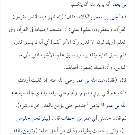
بن يعمر
أنه يريد منه أن يتكلم.
فبدأ
يحيى بن يعمر
بالكلام، فقال: (إنه ظهر قبلنا أناس يقرءون
القرآن، ويتقفرون العلم) يعني: أن عندهم اجتهاداً في القرآن وفي
العلم (ويقولون: لا قدر، وأن الأمر أنف) أي أنه لم يسبق قدر،
فلم يسبق كتابة وتقدير، ولم يسبق علم بالأشياء التي يأتي بها
الناس، وأن العباد يخلقون أفعالهم.
قال: (فقال
عبد الله بن عمر
رضي الله عنه: إذا لقيت أولئك
فأخبرهم أنني بريء منهم، وأنهم مني برآء، والذي يحلف به
عبد
الله بن عمر
لا يؤمن أحدهم حتى يؤمن بالقدر خيره وشره).
ثم قال: حدثني أبي
عمر بن الخطاب
قال: (
بينما نحن جلوس
..
)، وأتى بالحديث بطوله، وذلك من أجل جملة: (
وتؤمن بالقدر