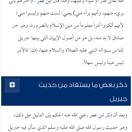
الله تعالى قدر الأشياء وكتبها، ولهذا قال
ابن عمر
: (أخبرهم بأني
بريء منهم، وأنهم برآء مني) يعني: لست منهم وليسوا مني؛
لأنهم أنكروا أمراً معلوماً من دين الإسلام بالضرورة، وهو خبر
صادق لا بد منه، بل هو من أصول الإيمان التي بينها جبريل
للناس بسؤاله النبي عليه الصلاة والسلام عنها، إذن: فالأمر
ليس هيناً وليس سهلاً.
ذكر بعض ما يستفاد من حديث
جبريل
وبعد أن ذكر
ابن عمر
رضي الله عنه الحكم بيّن الدليل على ذلك،
وهو حديث رسول الله صلى الله عليه وسلم الذي سأل فيه جبريل