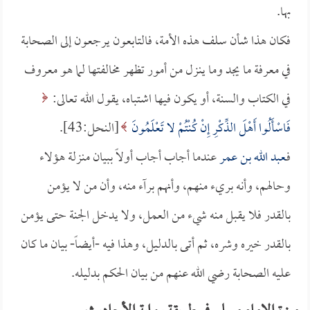
بها.
فكان هذا شأن سلف هذه الأمة، فالتابعون يرجعون إلى الصحابة
في معرفة ما يجد وما ينزل من أمور تظهر مخالفتها لما هو معروف
في الكتاب والسنة، أو يكون فيها اشتباه، يقول الله تعالى:
فَاسْأَلُوا أَهْلَ الذِّكْرِ إِنْ كُنْتُمْ لا تَعْلَمُونَ
[النحل:43].
فـ
عبد الله بن عمر
عندما أجاب أجاب أولاً ببيان منزلة هؤلاء
وحالهم، وأنه بريء منهم، وأنهم برآء منه، وأن من لا يؤمن
بالقدر فلا يقبل منه شيء من العمل، ولا يدخل الجنة حتى يؤمن
بالقدر خيره وشره، ثم أتى بالدليل، وهذا فيه -أيضاً- بيان ما كان
عليه الصحابة رضي الله عنهم من بيان الحكم بدليله.