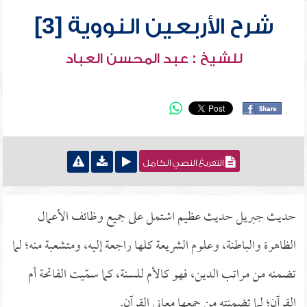
شرح الأربعين النووية [3]
للشيخ : عبد المحسن العباد
التفريغ النصي الكامل
حديث جبريل حديث عظيم اشتمل على جميع وظائف الأعمال
الظاهرة والباطنة، وعلوم الشريعة كلها راجعة إليه، ومتشعبة منه؛ لما
تضمنه من مراتب الدين، فهو كالأم للسنة، كما سمّيت الفاتحة أم
القرآن؛ لما تضمنته من جمعها معاني القرآن.