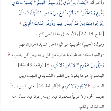
وأخبر أنه
يُصَبُّ مِنْ فَوْقِ رُؤُوسِهِمُ الْحَمِيمُ
*
يُصْهَرُ بِهِ مَا فِي
بُطُونِهِمْ وَالْجُلُودُ
*
وَلَهُمْ مَقَامِعُ مِنْ حَدِيدٍ
*
كُلَّمَا أَرَادُوا أَنْ
يَخْرُجُوا مِنْهَا مِنْ غَمٍّ أُعِيدُوا فِيهَا وَذُوقُوا عَذَابَ الْحَرِيقِ
[الحج:19-22] والآيات في هذا المعنى كثيرة.
وقوله: (حميم) الحميم: هو الماء الحار شديد الحرارة، فهم
-والعياذ بالله- محاطون بالحرارة من كل وجه ومن كل جانب،
وَظِلٍّ مِنْ يَحْمُومٍ
*
لا بَارِدٍ وَلا كَرِيمٍ
[الواقعة:43-44]
اليحموم: هو ما يكون بين الضوء الشديد في اللهب وبين
الدخان،
لا بَارِدٍ وَلا كَرِيمٍ
[الواقعة:44] يعني: ليس بارداً
يقيهم الحر، ولا كريماً يتنعمون فيه، ويستريحون فيه، نسأل الله
العافية لنا ولكم.