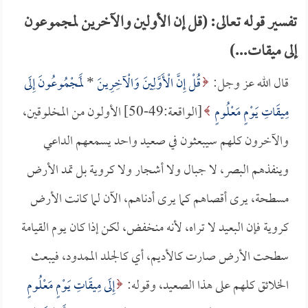
تفسير قوله تعالى: (قل إن الأولين والآخرين لمجموعون
إلى ميقات...)
قال الله عز وجل:
قُلْ إِنَّ الْأَوَّلِينَ وَالْآخِرِينَ
*
لَمَجْمُوعُونَ إِلَى
مِيقَاتِ يَوْمٍ مَعْلُومٍ
[الواقعة:49-50] الأولون من المخلوقين،
والآخرون كلهم سيبعثون في صعيد واحد يسمعهم الداعي
وينفذهم البصر، لا جبال ولا أشجار ولا كروية بل تمد الأرض
مسطحة، يرى أقصاهم كما يرى أدناهم، الآن لما كانت الأرض
كروية فإن البعيد لا تراه، لأنه منخفض، لكن إذا كان يوم القيامة
سطحت الأرض صارت كالأديم، أي كالجلد الممدود، فيبعث
الخلائق كلهم على هذا الصعيد، وقوله:
إِلَى مِيقَاتِ يَوْمٍ مَعْلُومٍ