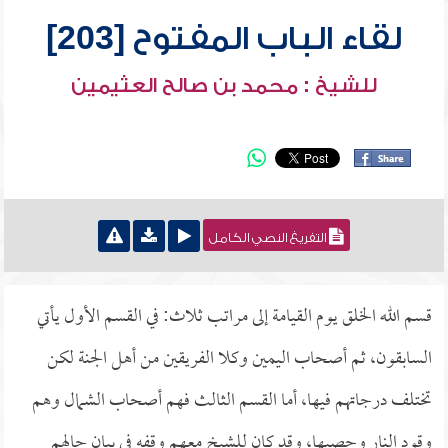
لقاء الباب المفتوح [203]
للشيخ : محمد بن صالح العثيمين
التفريغ النصي الكامل
قسم الله الخلق يوم القيامة إلى مراتب ثلاث: في القسم الأول يأتي
السابقون، ثم أصحاب اليمين وكلا الفريقين من أهل الجنة لكن
تختلف درجاتهم فيها، أما القسم الثالث فهم أصحاب الشمال وهم
وقود النار وحصبها، وقد كان للشيخ معهم وقفه في بيان حالهم