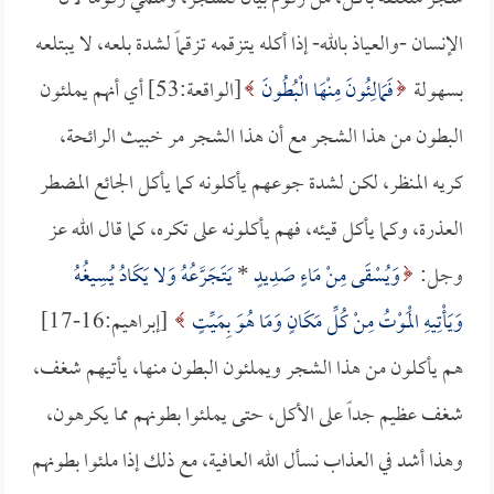
الإنسان -والعياذ بالله- إذا أكله يتزقمه تزقماً لشدة بلعه، لا يبتلعه
بسهولة
فَمَالِئُونَ مِنْهَا الْبُطُونَ
[الواقعة:53] أي أنهم يملئون
البطون من هذا الشجر مع أن هذا الشجر مر خبيث الرائحة،
كريه المنظر، لكن لشدة جوعهم يأكلونه كما يأكل الجائع المضطر
العذرة، وكما يأكل قيئه، فهم يأكلونه على تكره، كما قال الله عز
وجل:
وَيُسْقَى مِنْ مَاءٍ صَدِيدٍ
*
يَتَجَرَّعُهُ وَلا يَكَادُ يُسِيغُهُ
وَيَأْتِيهِ الْمَوْتُ مِنْ كُلِّ مَكَانٍ وَمَا هُوَ بِمَيِّتٍ
[إبراهيم:16-17]
هم يأكلون من هذا الشجر ويملئون البطون منها، يأتيهم شغف،
شغف عظيم جداً على الأكل، حتى يملئوا بطونهم مما يكرهون،
وهذا أشد في العذاب نسأل الله العافية، مع ذلك إذا ملئوا بطونهم