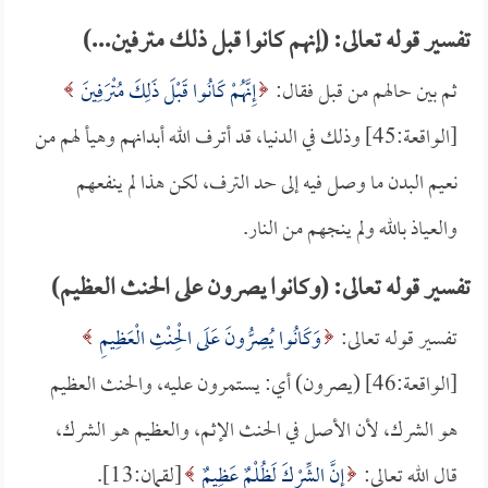
تفسير قوله تعالى: (إنهم كانوا قبل ذلك مترفين...)
ثم بين حالهم من قبل فقال:
إِنَّهُمْ كَانُوا قَبْلَ ذَلِكَ مُتْرَفِينَ
[الواقعة:45] وذلك في الدنيا، قد أترف الله أبدانهم وهيأ لهم من
نعيم البدن ما وصل فيه إلى حد الترف، لكن هذا لم ينفعهم
والعياذ بالله ولم ينجهم من النار.
تفسير قوله تعالى: (وكانوا يصرون على الحنث العظيم)
تفسير قوله تعالى:
وَكَانُوا يُصِرُّونَ عَلَى الْحِنْثِ الْعَظِيمِ
[الواقعة:46] (يصرون) أي: يستمرون عليه، والحنث العظيم
هو الشرك، لأن الأصل في الحنث الإثم، والعظيم هو الشرك،
قال الله تعالى:
إِنَّ الشِّرْكَ لَظُلْمٌ عَظِيمٌ
[لقمان:13].