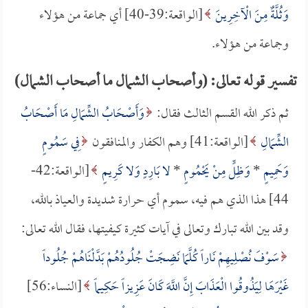
وَثُلَّةٌ مِنَ الْآخِرِينَ
[الواقعة:39-40] أي جماعة من هؤلاء
وجماعة من هؤلاء.
تفسير قوله تعالى: (وأصحاب الشمال ما أصحاب الشمال)
ثم ذكر الله القسم الثالث فقال:
وَأَصْحَابُ الشِّمَالِ مَا أَصْحَابُ
الشِّمَالِ
[الواقعة:41] وهم الكفار والمنافقون
فِي سَمُومٍ
وَحَمِيمٍ
*
وَظِلٍّ مِنْ يَحْمُومٍ
*
لا بَارِدٍ وَلا كَرِيمٍ
[الواقعة:42-
44] هذا الذي هم فيه، سموم أي حرارة شديدة والعياذ بالله،
وقد بين الله تبارك وتعالى في آيات كثيرة كيفيتها، فقال الله تعالى:
سَوْفَ نُصْلِيهِمْ نَاراً كُلَّمَا نَضِجَتْ جُلُودُهُمْ بَدَّلْنَاهُمْ جُلُوداً
غَيْرَهَا لِيَذُوقُوا الْعَذَابَ إِنَّ اللَّهَ كَانَ عَزِيزاً حَكِيماً
[النساء:56]