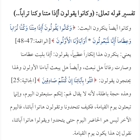
تفسير قوله تعالى: (وكانوا يقولون أإذا متنا وكنا تراباً..)
وكانوا أيضاً ينكرون البعث:
وَكَانُوا يَقُولُونَ أَإِذَا مِتْنَا وَكُنَّا تُرَاباً
وَعِظَاماً أَإِنَّا لَمَبْعُوثُونَ
*
أَوَآبَاؤُنَا الْأَوَّلُونَ
[الواقعة:47-48]
يعني: ينكرون هذا إنكاراً عظيماً، يقولون: أإذا بليت عظامنا
وصارت رفاتاً هل نبعث، وأيضاً هل يبعث آباءنا الأولون ولهذا
يحتجون يقولون:
ائْتُوا بِآبَائِنَا إِنْ كُنْتُمْ صَادِقِينَ
[الجاثية:25]
وهذه حجة باطلة، لأنه لا يقال لهم: إنكم ستبعثون اليوم، وإنما
تبعثون يوم القيامة، فكيف تتحدونا وتقولون هاتوا آبائنا، فاليوم
الآخر ليس هو الحاضر اليوم حتى يتحدوا ويقولوا هاتوا آبائنا،
نقول إن هذا يكون يوم القيامة.