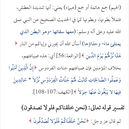
(الهيم) جمع هائمة أو جمع (هيماء) يعني: أنها شديدة العطش،
فتملأ بطونها، وبطونها كما في الحديث الصحيح عن النبي صلى
الله عليه وعلى آله وسلم: (
معها سقائها -وهو البطن الذي
يمتلئ ماءً- وحذاؤها
) أسأل الله أن يجيرني وإياكم من النار
هَذَا نُزُلُهُمْ يَوْمَ الدِّينِ
[الواقعة:56] أي: هذه ضيافتهم،
بخلاف المؤمنين فإن ضيافتهم جنات الفردوس
إِنَّ الَّذِينَ آمَنُوا
وَعَمِلُوا الصَّالِحَاتِ كَانَتْ لَهُمْ جَنَّاتُ الْفِرْدَوْسِ نُزُلاً
*
خَالِدِينَ
فِيهَا لا يَبْغُونَ عَنْهَا حِوَلاً
[الكهف:107-108].
تفسير قوله تعالى: (نحن خلقناكم فلولا تصدقون)
ثم قال عز وجل:
نَحْنُ خَلَقْنَاكُمْ فَلَوْلا تُصَدِّقُونَ