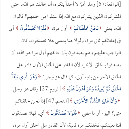
[الواقعة:57] وهذا أمرٌ لا أحداً ينكره، أن خالقنا هو الله، حتى
المشركون الذين يشركون مع الله إذا سئلوا من خلقهم؟ قالوا:
الله، يعني
نَحْنُ خَلَقْنَاكُمْ
أول مرة،
فَلَوْلا تُصَدِّقُونَ
أي
في إعادتكم ثاني مرة، ولولا هنا بمعنى هلا تصدقون، كان
الواجب عليهم وهم يصدقون بأن خالقهم أول مرة هو الله، أن
يصدقوا بالخلق الآخر، لأن القادر على الخلق الأول قادر على
الخلق الآخر من باب أولى، كما قال عز وجل:
وَهُوَ الَّذِي يَبْدَأُ
الْخَلْقَ ثُمَّ يُعِيدُهُ وَهُوَ أَهْوَنُ عَلَيْهِ
[الروم:27] وقال عز وجل:
وَأَنَّ عَلَيْهِ النَّشْأَةَ الأُخْرَى
[النجم:47] إذاً نحن خلقناكم
متى؟ اليوم أو ما مضى
فَلَوْلا تُصَدِّقُونَ
أي: فهلا تصدقون
أننا نعيدكم، نخلقكم مرة ثانية، لأن القادر على الخلق أول مرة،