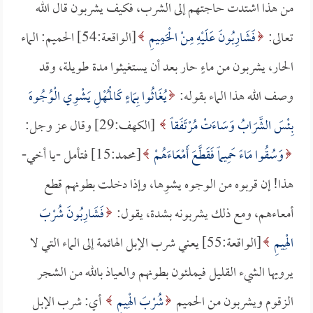
من هذا اشتدت حاجتهم إلى الشرب، فكيف يشربون قال الله
تعالى:
فَشَارِبُونَ عَلَيْهِ مِنْ الْحَمِيمِ
[الواقعة:54] الحميم: الماء
الحار، يشربون من ماءٍ حار بعد أن يستغيثوا مدة طويلة، وقد
وصف الله هذا الماء بقوله:
يُغَاثُوا بِمَاءٍ كَالْمُهْلِ يَشْوِي الْوُجُوهَ
بِئْسَ الشَّرَابُ وَسَاءَتْ مُرْتَفَقاً
[الكهف:29] وقال عز وجل:
وَسُقُوا مَاءً حَمِيماً فَقَطَّعَ أَمْعَاءَهُمْ
[محمد:15] فتأمل -يا أخي-
هذا! إن قربوه من الوجوه يشوِها، وإذا دخلت بطونهم قطع
أمعاءهم، ومع ذلك يشربونه بشدة، يقول:
فَشَارِبُونَ شُرْبَ
الْهِيمِ
[الواقعة:55] يعني شرب الإبل الهائمة إلى الماء التي لا
يرويها الشيء القليل فيملئون بطونهم والعياذ بالله من الشجر
الزقوم ويشربون من الحميم
شُرْبَ الْهِيمِ
أي: شرب الإبل