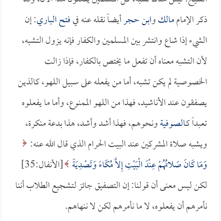
ذكر الإمام
مالك
و
ابن حجر
أيضاً نقله عنه في
فتح الباري
: إن
الشيء إذا شاع وانتشر بين المسلمين والكفار فإنه يزول التشبه،
لأن التشبه معناه أن تفعل ما يختص بالكفار، فإذا زالت
الخصوصية لم يكن تشبه، أما من يفعله على سبيل اللهو، كالذين
يصفقون عند الأناشيد، فهذا من اللهو الممنوع، وأما ما يفعلوه
تعبداً كـ
الصوفية
ونحوهم، فهذا أشد وأشد، هذا بدعة منكرة،
ويشبه صلاة المشركين عند البيت الحرام الذي قال الله عنه:
وَمَا كَانَ صَلاتُهُمْ عِنْدَ الْبَيْتِ إِلاَّ مُكَاءً وَتَصْدِيَةً
[الأنفال:35]
لكن ليس معنى أن قولنا: إن التصفيق جائز لتشجيع الطلاب أننا
نأمرهم أن يفعلوه، لا ما نأمرهم لكن لا ننهاهم.