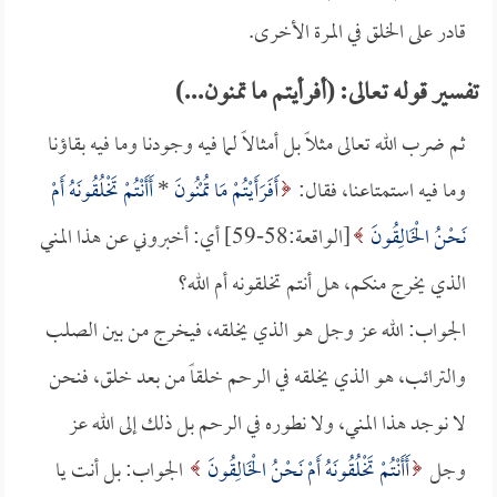
قادر على الخلق في المرة الأخرى.
تفسير قوله تعالى: (أفرأيتم ما تمنون...)
ثم ضرب الله تعالى مثلاً بل أمثالاً لما فيه وجودنا وما فيه بقاؤنا
وما فيه استمتاعنا، فقال:
أَفَرَأَيْتُمْ مَا تُمْنُونَ
*
أَأَنْتُمْ تَخْلُقُونَهُ أَمْ
نَحْنُ الْخَالِقُونَ
[الواقعة:58-59] أي: أخبروني عن هذا المني
الذي يخرج منكم، هل أنتم تخلقونه أم الله؟
الجواب: الله عز وجل هو الذي يخلقه، فيخرج من بين الصلب
والترائب، هو الذي يخلقه في الرحم خلقاً من بعد خلق، فنحن
لا نوجد هذا المني، ولا نطوره في الرحم بل ذلك إلى الله عز
وجل
أَأَنْتُمْ تَخْلُقُونَهُ أَمْ نَحْنُ الْخَالِقُونَ
الجواب: بل أنت يا