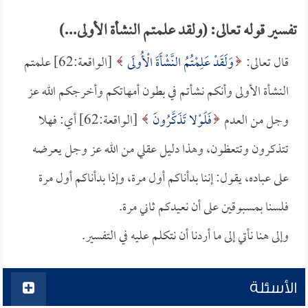
تفسير قوله تعالى: (ولقد علمتم النشأة الأولى...)
قال تعالى:
وَلَقَدْ عَلِمْتُمُ النَّشْأَةَ الْأُولَى
[الواقعة:62] علمتم
النشأة الأولى وأنكم نشأتم في بطون أمهاتكم وأخرجكم الله عز
وجل من العدم
فَلَوْلا تَذَكَّرُونَ
[الواقعة:62] أي: فهلا
تتذكرون وتتعظون، وهذا دليل عقلي من الله عز وجل يعرضه
على عباده، يقول: إننا بدأناكم أول مرة، وإذا بدأناكم أول مرة
فلسنا بمسبوقين على أن نعيدكم ثاني مرة.
وإلى هنا نأتي إلى ما أردنا أن نتكلم عليه في التفسير.
الأسئلة