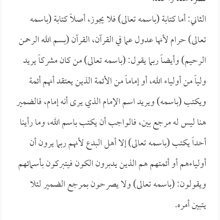
الثاني: أما كتابة (باسمه تعالى) فلا يجوز، أصلاً كتابة (باسمه
تعالى) حرام لأنها عدول عما في القرآن، القرآن (بسم الله الرحمن
الرحيم) وأيضاً ربما يقول: (باسمه تعالى) من كان مشركاً يريد
ولياً من أولياء الله، أو إماماً من الأئمة الذين يعتقد أنهم أئمة
ويكتب (باسمه) ويريد اسم الإمام الذي يرى أنه إمام، فالضمير
هنا ليس له مرجع بين، فالواجب أن يكتب باسم الله، وما رأينا
أحداً يكتب (باسمه تعالى) إلا أهل البدع لأنهم ربما يرون أن
أولياءهم أو أئمتهم هم الذين يدبرون الكون فيتبركون بأسمائهم
ويقولون: (باسمه تعالى) ولا يصرحون بمرجع الضمير لئلا
يتبين أمره.