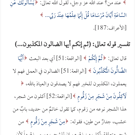
عند من؟ عند الله عز وجل، لقول الله تعالى:
يَسْأَلونَكَ عَنِ
السَّاعَةِ أَيَّانَ مُرْسَاهَا قُلْ إِنَّمَا عِلْمُهَا عِنْدَ رَبِّي...
[الأعراف:187].
تفسير قوله تعالى: (ثم إنكم أيها الضالون المكذبون...)
قال تعالى:
ثُمَّ إِنَّكُمْ
[الواقعة:51] أي بعد البعث
أَيُّهَا
الضَّالُّونَ الْمُكَذِّبُونَ
[الواقعة:51] الضالون في العمل فهم لا
يعملون، المكذبون للخبر فهم لا يصدقون والعياذ بالله،
لَآكِلُونَ مِنْ شَجَرٍ مِنْ زَقُّومٍ
[الواقعة:52] آكلون من شجر،
هذا الشجر نوعه من زقوم، كما تقول خاتمٌ من حديد، بابٌ من
خشب، جدارٌ من طين، فقوله:
مِنْ شَجَرٍ مِنْ زَقُّومٍ
من
شجر متعلقة بأكل، من زقوم بيان للشجر، وسمي زقوماً لأن