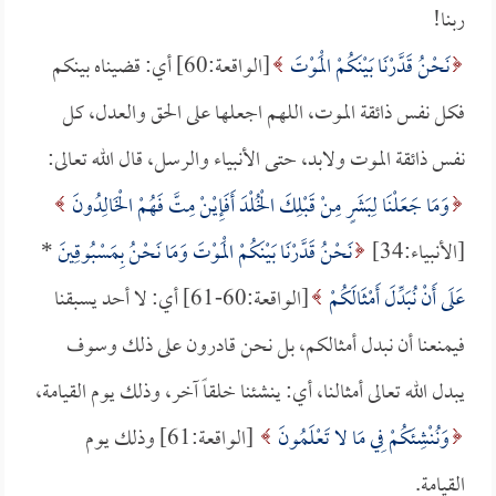
ربنا!
نَحْنُ قَدَّرْنَا بَيْنَكُمْ الْمَوْتَ
[الواقعة:60] أي: قضيناه بينكم
فكل نفس ذائقة الموت، اللهم اجعلها على الحق والعدل، كل
نفس ذائقة الموت ولابد، حتى الأنبياء والرسل، قال الله تعالى:
وَمَا جَعَلْنَا لِبَشَرٍ مِنْ قَبْلِكَ الْخُلْدَ أَفَإِيْنْ مِتَّ فَهُمْ الْخَالِدُونَ
[الأنبياء:34]
نَحْنُ قَدَّرْنَا بَيْنَكُمْ الْمَوْتَ وَمَا نَحْنُ بِمَسْبُوقِينَ
*
عَلَى أَنْ نُبَدِّلَ أَمْثَالَكُمْ
[الواقعة:60-61] أي: لا أحد يسبقنا
فيمنعنا أن نبدل أمثالكم، بل نحن قادرون على ذلك وسوف
يبدل الله تعالى أمثالنا، أي: ينشئنا خلقاً آخر، وذلك يوم القيامة،
وَنُنْشِئَكُمْ فِي مَا لا تَعْلَمُونَ
[الواقعة:61] وذلك يوم
القيامة.