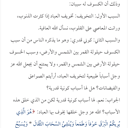
وذلك أن الكسوف له سببان:
السبب الأول: التخويف: تخويف العباد إذا كثرت الذنوب،
ورانت المعاصي على القلوب، نسأل الله العافية.
والسبب الثاني: كوني قدري: وهو ما يذكره الناس من أن سبب
الكسوف حيلولة القمر بين الشمس والأرض، وسبب الخسوف
حيلولة الأرض بين الشمس والقمر، ولا يمتنع أن يجعل الله عز
وجل أسباباً طبيعية لتخويف العباد، أرأيتم الصواعق
والفيضانات؟ هل لها أسباب كونية قدرية؟
الجواب: نعم. لها أسباب كونية قدرية لكن من الذي خلق هذه
الأسباب؟ الله عز وجل خلقها يخوف بها العباد:
هُوَ الَّذِي
يُرِيكُمُ الْبَرْقَ خَوْفاً وَطَمَعاً وَيُنْشِئُ السَّحَابَ الثِّقَالَ
*
وَيُسَبِّحُ