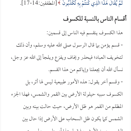
ثُمَّ يُقَالُ هَذَا الَّذِي كُنتُمْ بِهِ تُكَذِّبُونَ
[المطففين:14-17].
أقسام الناس بالنسبة للكسوف
هذا الكسوف ينقسم فيه الناس إلى قسمين:
- قسم يؤمن بما قال الرسول صلى الله عليه وسلم، وأن ذلك
لتخويف العباد؛ فيحذر ويخاف ويفزع ويلجأ إلى الله عز وجل،
نسأل الله أن يجعلنا وإياكم من هذا القسم.
- وقسم آخر يقول: هذه الأمور طبيعية ليس لها أثر، بل
الكسوف سببه حيلولة الأرض بين القمر والشمس، فهذا الجزء
المظلم من القمر هو ظل الأرض، حيث حالت بينه وبين
الشمس كما يكون ظل السحاب على الأرض إذا حال بين