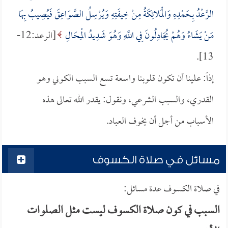
الرَّعْدُ بِحَمْدِهِ وَالْمَلائِكَةُ مِنْ خِيفَتِهِ وَيُرْسِلُ الصَّوَاعِقَ فَيُصِيبُ بِهَا
مَنْ يَشَاءُ وَهُمْ يُجَادِلُونَ فِي اللَّهِ وَهُوَ شَدِيدُ الْمِحَالِ
[الرعد:12-
13].
إذاً: علينا أن تكون قلوبنا واسعة تسع السبب الكوني وهو
القدري، والسبب الشرعي، ونقول: يقدر الله تعالى هذه
الأسباب من أجل أن يخوف العباد.
مسائل في صلاة الكسوف
في صلاة الكسوف عدة مسائل:
السبب في كون صلاة الكسوف ليست مثل الصلوات