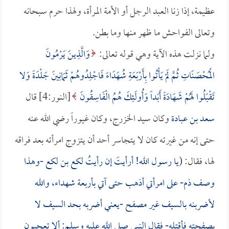
عظيمة، إذا زنا العبد الرجل أو الأمة المرأة، ولهذا حرم سبحانه
وتعالى الفواحش ما ظهر منها وما بطن.
ولما نزلت هذه الآية وهي قوله تعالى:
وَالَّذِينَ يَرْمُونَ
الْمُحْصَنَاتِ ثُمَّ لَمْ يَأْتُوا بِأَرْبَعَةِ شُهَدَاءَ فَاجْلِدُوهُمْ ثَمَانِينَ جَلْدَةً وَلا
تَقْبَلُوا لَهُمْ شَهَادَةً أَبَداً وَأُولَئِكَ هُمُ الْفَاسِقُونَ
[النور:4] قال
سعد بن عبادة
وكان سيد الخزرج، وكان غيوراً رضي الله عنه
حتى إنه من غيرته كان لا يتجاسر أحد أن يتزوج امرأته بعد فراقه
لها، فقال: (
يا رسول الله! أرأيتَ إن رأيتُ لكع بن لكع -وهذا
وصف ذم- على امرأتي أذهب حتى آتي بأربعة شهداء، والله
لأضربنه بالسيف غير مصفح -يعني أضربه بحد السيف لا
بصفحته فأقتله- فقال النبي صلى الله عليه وسلم: ألا تعجبون