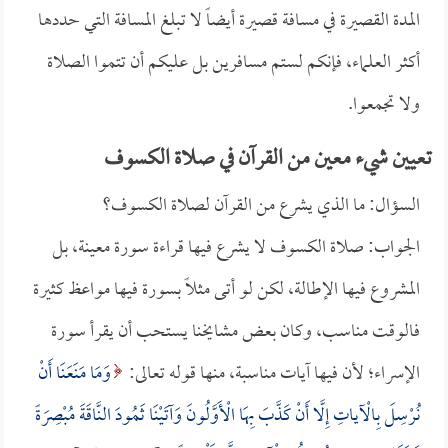
المدة القصيرة في مسافة قصيرة أيضاً لا تبلغ المسافة التي حددها
أكثر العلماء، فإنكم لستم مسافرين بل عليكم أن تتموا الصلاة
ولا تجمعوا.
تعيين شيء معين من القرآن في صلاة الكسوف
السؤال: ما الذي يشرع من القرآن لصلاة الكسوف؟
الجواب: صلاة الكسوف لا يشرع فيها قراءة سورة معينة، بل
المشروع فيها الإطالة، لكن لو أتى مثلاً بسورة فيها مواعظ كثيرة
فالوقت مناسب، وكان بعض مشايخنا يستحب أن يقرأ سورة
الإسراء؛ لأن فيها آيات مناسبة، منها قوله تعالى:
وَمَا مَنَعَنَا أَنْ
نُرْسِلَ بِالْآياتِ إِلَّا أَنْ كَذَّبَ بِهَا الْأَوَّلُونَ وَآتَيْنَا ثَمُودَ النَّاقَةَ مُبْصِرَةً