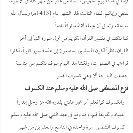
فإننا في هذا اليوم الخميس، السادس عشر من شهر جمادى الآخرة،
نلتقي وإياكم اللقاء الثالث لهذا الشهر عام (1413هـ) ونسأل الله
سبحانه وتعالى أن يجعله لقاءً مباركاً نافعاً.
كنا نتكلم في تفسير القرآن الكريم من أول سورة النبأ إلى آخر
القرآن، نظراً لكون المسلمين يستمعون إلى هذه السور كثيراً، لكثرة
قراءتها في الصلوات، ولكننا هذا اليوم سوف نتكلم عن مناسبة
حصلت البارحة ألا وهي كسوف القمر.
فزع المصطفى صلى الله عليه وسلم عند الكسوف
والكسوف كما نعلم أمر غير عادي يقدره الله عز وجل إنذاراً
للعباد وتخويفاً لهم، وقد وقع في عهد النبي صلى الله عليه وسلم
كسوف الشمس -مرة واحدة في التاسع والعشرين من شهر