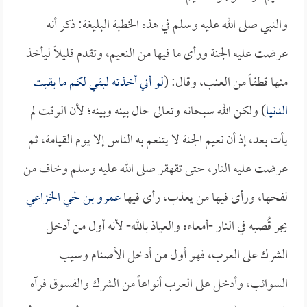
والنبي صلى الله عليه وسلم في هذه الخطبة البليغة: ذكر أنه
عرضت عليه الجنة ورأى ما فيها من النعيم، وتقدم قليلاً ليأخذ
منها قطفاً من العنب، وقال: (
لو أني أخذته لبقي لكم ما بقيت
الدنيا
) ولكن الله سبحانه وتعالى حال بينه وبينه؛ لأن الوقت لم
يأت بعد، إذ أن نعيم الجنة لا يتنعم به الناس إلا يوم القيامة، ثم
عرضت عليه النار، حتى تقهقر صلى الله عليه وسلم وخاف من
لفحها، ورأى فيها من يعذب، رأى فيها
عمرو بن لحي الخزاعي
يجر قُصبه في النار -أمعاءه والعياذ بالله- لأنه أول من أدخل
الشرك على العرب، فهو أول من أدخل الأصنام وسيب
السوائب، وأدخل على العرب أنواعاً من الشرك والفسوق فرآه