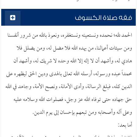
فقه صلاة الكسوف
الحمد لله؛ نحمده ونستعينه ونستغفره، ونعوذ بالله من شرور أنفسنا
ومن سيئات أعمالنا، من يهده الله فلا مضل له، ومن يضلل فلا
هادي له، وأشهد أن لا إله إلا الله وحده لا شريك له، وأشهد أن
محمداً عبده ورسوله، أرسله الله تعالى بالهدى ودين الحق ليظهره على
الدين كله، فبلغ الرسالة، وأدى الأمانة، ونصح الأمة، وجاهد في الله
حق جهاده حتى توفاه الله عز وجل، فصلوات الله وسلامه عليه
وعلى آله وأصحابه ومن تبعهم بإحسان إلى يوم الدين.
أما بعد: