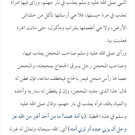
النبي صلى الله عليه وسلم يعذب في نار جهنم، ورأى فيها امرأة
تعذب في هرة حبستها، فلا هي أرسلتها تأكل من خشاش
الأرض، ولا هي أطعمتها بشراب ومأكول، حتى ماتت الهرة
فعذبت بها.
ورأى صلى الله عليه وسلم صاحب المحجن يعذب فيها،
وصاحب المحجن رجل يسرق الحجاج بمحجنه، والمحجن
عصاً لها رأس منحنٍ فيمر بالحاج فيخطف متاعه، فإن فطن له
قال: هذا الذي جذبه المحجن، وإن لم يتفطن له سار به وأخذه
والعياذ بالله، فرآه يعذب في نار جهنم، وقال صلى الله عليه
وسلم في هذه الخطبة: (
يا أمة محمد! ما من أحد أغير من الله عز
وجل أن يزني عبده أو تزني أمته
) أي: الله سبحانه وتعالى له غيرة