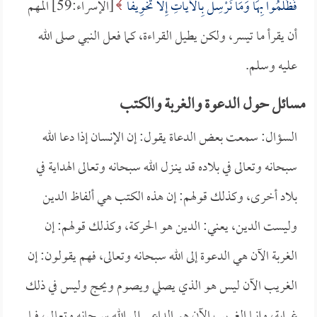
فَظَلَمُوا بِهَا وَمَا نُرْسِلُ بِالْآياتِ إِلَّا تَخْوِيفاً
[الإسراء:59] المهم
أن يقرأ ما تيسر، ولكن يطيل القراءة، كما فعل النبي صلى الله
عليه وسلم.
مسائل حول الدعوة والغربة والكتب
السؤال: سمعت بعض الدعاة يقول: إن الإنسان إذا دعا الله
سبحانه وتعالى في بلاده قد ينـزل الله سبحانه وتعالى الهداية في
بلاد أخرى، وكذلك قولهم: إن هذه الكتب هي ألفاظ الدين
وليست الدين، يعني: الدين هو الحركة، وكذلك قولهم: إن
الغربة الآن هي الدعوة إلى الله سبحانه وتعالى، فهم يقولون: إن
الغريب الآن ليس هو الذي يصلي ويصوم ويحج وليس في ذلك
غرابة، وإنما الغريب الآن هو الداعي إلى الله سبحانه وتعالى، فما