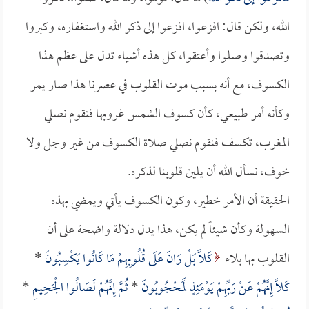
الله، ولكن قال: افزعوا، افزعوا إلى ذكر الله واستغفاره، وكبروا
وتصدقوا وصلوا وأعتقوا، كل هذه أشياء تدل على عظم هذا
الكسوف، مع أنه بسبب موت القلوب في عصرنا هذا صار يمر
وكأنه أمر طبيعي، كأن كسوف الشمس غروبها فنقوم نصلي
المغرب، تكسف فنقوم نصلي صلاة الكسوف من غير وجل ولا
خوف، نسأل الله أن يلين قلوبنا لذكره.
الحقيقة أن الأمر خطير، وكون الكسوف يأتي ويمضي بهذه
السهولة وكأن شيئاً لم يكن، هذا يدل دلالة واضحة على أن
القلوب بها بلاء
كَلاَّ بَلْ رَانَ عَلَى قُلُوبِهِمْ مَا كَانُوا يَكْسِبُونَ
*
كَلاَّ إِنَّهُمْ عَنْ رَبِّهِمْ يَوْمَئِذٍ لَمَحْجُوبُونَ
*
ثُمَّ إِنَّهُمْ لَصَالُوا الْجَحِيمِ
*