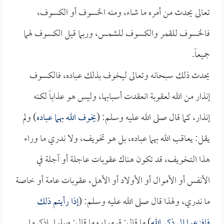
تعالى يحدث من أمره ما شاء، ومنه الخسوف أو الكسوف،
فالخسوف للقمر والكسوف للشمس، وربما قيل الكسوف لهما
جميعاً.
يحدث ذلك سبحانه وتعالى ليخوف بذلك عباده، فالكسوف
إنذار من الله لعقوبة انعقدت أسبابها، وليس هو عذاباً لكنه
إنذار، كما قال صلى الله عليه وسلم: (
يخوف الله بهما عباده
) ولم
يقل: يعاقب الله بهما عباده، بل هو تخويف، ولا ندري ما وراء
هذا التخويف، قد تكون هناك عقوبات عاجلة أو آجلة في
الأنفس أو الأموال أو الأولاد أو الأهل، عقوبات عامة أو خاصة
ما ندري، ولهذا قال صلى الله عليه وسلم: (
إذا رأيتم ذلك
فافزعوا إلى ذكر الله
) ما قال: قوموا، وما قال: صلوا..اذكروا