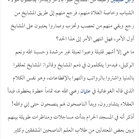
و
ابن عثيمين
وطبقة من المشايخ عنوا بالأمر وبدءوا يناقشون هؤلاء
الشباب وخاصة الغلاة منهم، فرجع منهم إلى طريق المشايخ من
رجع وبقي منهم من تعصب وتحزب وصاروا يعتبون على المشايخ
أول الأمر، فهل انتهى الأمر إلى هذا الحد؟
ما هي إلا أشهر قليلة وعبوا تعبئة غير مرشدة وحسبنا الله ونعم
الوكيل، فبدءوا يتكلمون في ذمم المشايخ وقالوا: المشايخ تعلقوا
بالدنيا واشتروا بالرواتب والتهوا بالإقطاعات، وهو نفس الكلام
الذي قاله الغوغائية في
عثمان
رضي الله عنه تماماً خطوة بخطوة، فبدأ
العقلاء يتشاورون، وبدأ الناصحون لهم ينصحون حتى إني والله!
أذكر أنه في المسجد الحرام بدأت مساجلات ومناظرات طويلة بينهم
وبين بعض المعتدلين من طلاب العلم الناصحين المشفقين وكثير