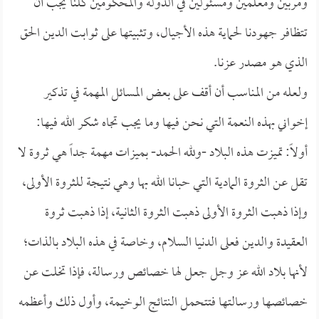
ومربين ومعلمين ومسئولين في الدولة والمحكومين كلنا يجب أن
تتظافر جهودنا لحماية هذه الأجيال، وتثبيتها على ثوابت الدين الحق
الذي هو مصدر عزنا.
ولعله من المناسب أن أقف على بعض المسائل المهمة في تذكير
إخواني بهذه النعمة التي نحن فيها وما يجب تجاه شكر الله فيها:
أولاً: تميزت هذه البلاد -ولله الحمد- بميزات مهمة جداً هي ثروة لا
تقل عن الثروة المادية التي حبانا الله بها وهي نتيجة للثروة الأولى،
وإذا ذهبت الثروة الأولى ذهبت الثروة الثانية، إذا ذهبت ثروة
العقيدة والدين فعلى الدنيا السلام، وخاصة في هذه البلاد بالذات؛
لأنها بلاد الله عز وجل جعل لها خصائص ورسالة، فإذا تخلت عن
خصائصها ورسالتها فتتحمل النتائج الوخيمة، وأول ذلك وأعظمه