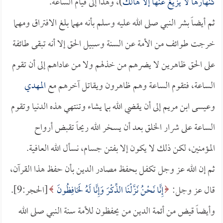
كنهارها لا يزيغ عنها إلا هالك
)، وهذا إلى قيام الساعة.
ثم أيضاً بشر النبي صلى الله عليه وسلم بأنه مهما بلغ الافتراق ومهما
خرجت طوائف من الأمة عن السنة وسبيل الحق إلا أنه تبقى طائفة
على الحق ظاهرين لا يضرهم من خذلهم ولا من عاداهم إلى أن تقوم
الساعة، فتقوم الساعة وهم ظاهرون ويقاتل آخرهم مع
المهدي
وعيسى ابن مريم إلى أن يقضي الله بما يشاء وتنتهي هذه الدنيا وتقوم
الساعة على شرار الخلق بعد أن يسخر الله ريحاً تقبض أرواح
المؤمنين، لكن ذلك لا يكون إلا بفتن جسام، نسأل الله العافية.
ثم إن الله عز وجل تكفل بحفظ مصادر الدين بأن حفظ هذا القرآن،
قال عز وجل:
إِنَّا نَحْنُ نَزَّلْنَا الذِّكْرَ وَإِنَّا لَهُ لَحَافِظُونَ
[الحجر:9].
وأيضاً قيض من أئمة الدين من يحفظون للأمة سنة النبي صلى الله