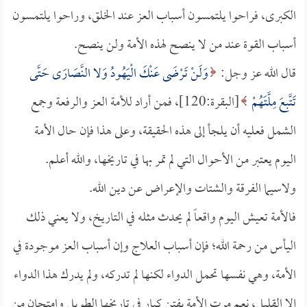
الكبرى، فراحوا يلتمسون أسباب العز عند الخلق، وراحوا يلتمسون
أسباب القوة عند من لا ينصح لهذه الأمة ولن ينصح.
قال الله عز وجل:
وَلَنْ تَرْضَى عَنْكَ الْيَهُودُ وَلا النَّصَارَى حَتَّى
تَتَّبِعَ مِلَّتَهُمْ
[البقرة:120]، فمن أراد للأمة العز والرفعة وجمع
الشمل فعليه أن يلجأ إلى هذه الحقيقة، وعلى هذا فإن حال الأمة
اليوم يعتبر من الأحوال التي لم تمر بها في تاريخها، والله أعلم.
ولاسيما الفرقة والشتات والإعراض عن دين الله.
فالأمة تعيش اليوم واقعاً لم يحدث مثله في التاريخ، ولا يعني ذلك
اليأس من رحمة الله؛ فإن أسباب العلاج وإن أسباب العز موجودة في
الأمة، وهي نفسها تحمل الدواء لكنها لم تدركه، ولم يدرك هذا الدواء
إلا القليل، نعم مرت الأمة بفتن كبار في تاريخها الطويل وامتحان من