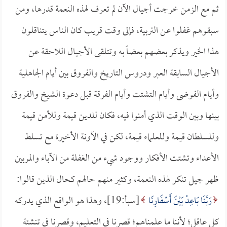
ثم مع الزمن خرجت أجيال الآن لم تعرف لهذه النعمة قدرها، ومن
سبقوهم غفلوا عن التربية، فإلى وقت قريب كان الناس يتناقلون
هذا الخير ويذكر بعضهم بعضاً به وتتلقى الأجيال اللاحقة عن
الأجيال السابقة العبر ودروس التاريخ والفروق بين أيام الجاهلية
وأيام الفوضى وأيام التشتت وأيام الفرقة قبل دعوة الشيخ والفروق
بينها وبين الوقت الذي أمنوا فيه، فكان للدين قيمة وللأمن قيمة
وللسلطان قيمة وللعلماء قيمة، لكن في الآونة الأخيرة مع تسلط
الأعداء وتشتت الأفكار ووجود شيء من الغفلة من الآباء والمربين
ظهر جيل تنكر لهذه النعمة، وكثير منهم حالهم كحال الذين قالوا:
رَبَّنَا بَاعِدْ بَيْنَ أَسْفَارِنَا
[سبأ:19]، وهذا هو الواقع الذي يدركه
كل عاقل؛ لأننا ما علمناهم؛ قصرنا في التعليم، وقصرنا في تنشئة