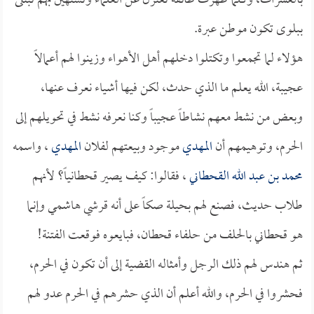
بالعشرات، وكلما ظهرت طائفة تعتزل عن العلماء وتستهين بهم تبتلى
ببلوى تكون موطن عبرة.
هؤلاء لما تجمعوا وتكتلوا دخلهم أهل الأهواء وزينوا لهم أعمالاً
عجيبة، الله يعلم ما الذي حدث، لكن فيها أشياء نعرف عنها،
وبعض من نشط معهم نشاطاً عجيباً وكنا نعرفه نشط في تحويلهم إلى
الحرم، وتوهيمهم أن
المهدي
موجود وبيعتهم لفلان
المهدي
، واسمه
محمد بن عبد الله القحطاني
، فقالوا: كيف يصير قحطانياً؟ لأنهم
طلاب حديث، فصنع لهم بحيلة صكاً على أنه قرشي هاشمي وإنما
هو قحطاني بالحلف من حلفاء قحطان، فبايعوه فوقعت الفتنة!
ثم هندس لهم ذلك الرجل وأمثاله القضية إلى أن تكون في الحرم،
فحشروا في الحرم، والله أعلم أن الذي حشرهم في الحرم عدو لهم