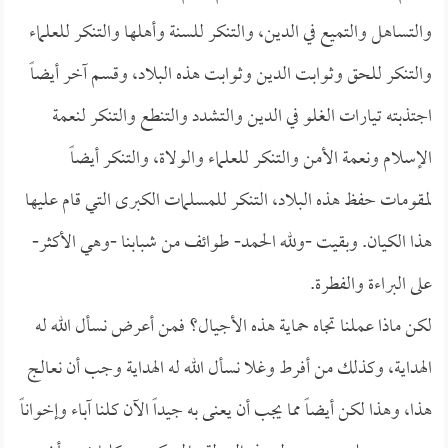
والتساهل والتميع في الدين، والتنكر للسنة وأهلها والتنكر للعلماء
والتنكر للحق وثوابت الدين وثوابت هذه البلاد، وقسم آخر أيضاً
اجتذبته تيارات الغلو في الدين والتشدد والتنطع والتنكر لنعمة
الإسلام ونعمة الأمن والتنكر للعلماء والولاة، والتنكر أيضاً
لمقومات حفظ هذه البلاد، التنكر للمسلمات الكبرى التي قام عليها
هذا الكيان. وبقيت -ولله الحمد- طوائف من شبابنا -وهي الأكثر-
على البراءة والفطرة.
لكن ماذا عملنا تجاه حماية هذه الأجيال؟ فمن أعرض نسأل الله له
الهداية، وكذلك من أفرط وغلا نسأل الله له الهداية وجب أن نعالج
هذا، وهذا لكن أيضاً مما يجب أن يعنى به جيداً الآن كلنا آباء وإخواناً