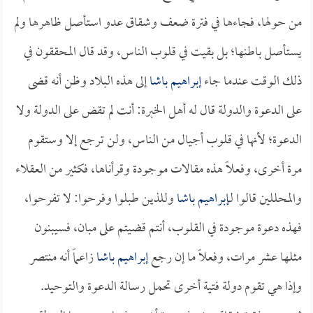
من حولها، فجاءها في فترة ضعف وشقاق عدو استأصل ظاهرها ولم
يستأصل باطنها؛ بل بقيت في قلوب الناس، وقد قال المحققون في
ذلك الوقت عندما جاء
إبراهيم باشا
إلى هذه البلاد وظن أنه قضى
على الدعوة والدولة قال له أهل الخبرة: أنت لم تقض على الدولة ولا
الدعوة؛ لأنها في قلوب أجيال من الناس، ولن ترجع إلا وستقوم
مرة أخرى، وفعلاً هذه مقالات موجودة وقرأناها، فكثير من العقلاء
والمحللين قالوا لـ
إبراهيم باشا
وللذين طبلوا وفرحوا: لا تفرحوا،
فهذه دعوة موجودة في القلوب، أنتم قضيتم على مبان، فسيبنون
مثلها عشر مرات، وفعلاً ما إن رجع
إبراهيم باشا
زاعماً أنه منتصر
وإذا هي تقوم دولة فتية أخرى تحمل رسالة الدعوة والتوحيد.