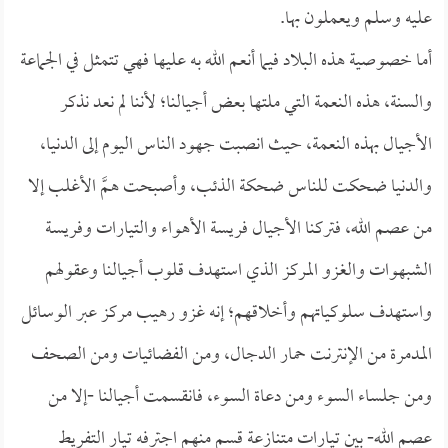
عليه وسلم ويعملون بها.
أما خصوصية هذه البلاد فيما أنعم الله به عليها فهي تتمثل في الجماعة
والسنة، هذه النعمة التي ملتها بعض أجيالنا؛ لأننا لم نعد نذكر
الأجيال بهذه النعمة، حيث انصبت جهود الناس اليوم إلى الدنيا،
والدنيا ضحكت للناس ضحكة الذئب، وأصبحت همَّ الأغلب إلا
من عصم الله، فتركنا الأجيال فريسة الأهواء والتيارات وفريسة
الشبهوات والغزو المركز الذي استهدف قلوب أجيالنا وعقولهم
واستهدف سلوكياتهم وأخلاقهم؛ إنه غزو رهيب مركز عبر الوسائل
المدمرة من الإنترنت حمار الدجال، ومن الفضائيات ومن الصحف
ومن جلساء السوء ومن دعاة السوء، فانقسمت أجيالنا -إلا من
عصم الله- بين تيارات متنازعة قسم منهم اجترفه تيار التفريط