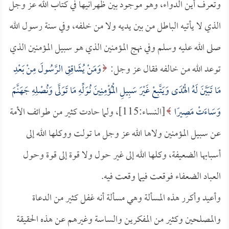
وتعرف أين الدواء، وهو موجود بين ظهرانيها في كتاب الله عز وجل
الذي لا يأتيه الباطل من بين يديه ولا من خلفه، وفي سنة رسول الله
صلى الله عليه وسلم وفي نهج المؤمنين الذي هو سبيل المؤمنين الذي
توعد الله من خالفه فقال عز وجل:
وَمَنْ يُشَاقِقِ الرَّسُولَ مِنْ بَعْدِ
مَا تَبَيَّنَ لَهُ الْهُدَى وَيَتَّبِعْ غَيْرَ سَبِيلِ الْمُؤْمِنِينَ نُوَلِّهِ مَا تَوَلَّى وَنُصْلِهِ جَهَنَّمَ
وَسَاءَتْ مَصِيرًا
[النساء:115]، ولما حادت كثير من طوائف الأمة
عن سبيل المؤمنين ولاها الله عز وجل ما تولت ووكلها الله إلى
أسبابها الضعيفة، وكلها الله إلى غير حول ولا قوة إلى قوة وحول
العباد الضعفاء فوقعت فيما وقعت فيه.
وأعيد وأكرر هذه المسألة وهي مسألة أنه غفل كثير من الدعاة
والمصلحين وكثير من المفكرين والساسة وغيرهم عن هذه الحقيقة