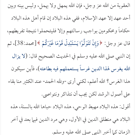
العقوبة من الله عز وجل، فإن الله يمهل ولا يهمل، وليس بينه وبين
أحد عهد إلا عهد الإسلام، ففي هذه البلاد إن قام أهل هذه البلاد
حكاماً ومحكومين بواجب رسالتهم وإلا فليتحملوا نتيجة تفريطهم،
قال عز وجل:
وَإِنْ تَتَوَلَّوْا يَسْتَبْدِلْ قَوْمًا غَيْرَكُمْ
[محمد:38]، ثم
إن النبي صلى الله عليه وسلم في الحديث الصحيح قال: (
لا يزال
الله يغرس لهذا الدين غرساً يستعملهم فيه بطاعته
)، فأين سيكون
هذا الغرس؟ الله أعلم، لكني أرى -ولله الحمد- عند الكثير منا بقاء
على أصول الرشد لكن يجب أن نتذاكر ونتواصى.
أقول: هذه البلاد مهبط الوحي، هذه البلاد حباها الله بالسنة، هذه
البلاد هي منطلق الدين في الأول، وهي مرد الدين فيما بعد في آخر
الزمان كما أخبر النبي صلى الله عليه وسلم.