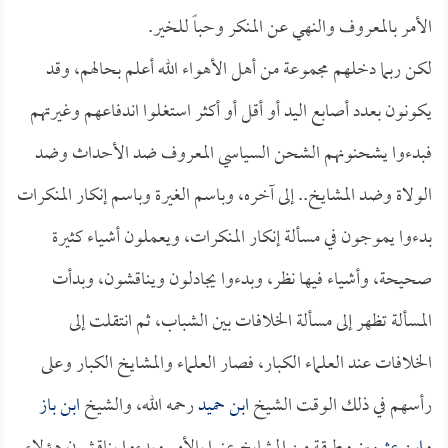
الأمر بالمعروف والنهي عن المنكر وحباً للخير.
لكن ربما دخلهم مجموعة من أهل الأهواء الله أعلم بحالهم، وقد
يكونون بعدد أصابع اليد أو أقل أو أكثر استغلوا اندفاعهم وغيرتهم
فبدءوا يشحنونهم الشحن السياسي المعروف ضد الأحداث وضد
الولاة وضد المشايخ.. إلى آخره، وباسم الغيرة وباسم إنكار المنكرات
بدءوا يموجون في مسألة إنكار المنكرات، ويعملون أشياء كثيرة
صحيحة، وأشياء فيها نظر، وبدءوا يجادلون ويناقشون، وبدأت
المسألة تظهر إلى مسألة الخلافات بين الشباب، ثم انتقلت إلى
الخلافات عند العلماء الكبار، فصار العلماء والمشايخ الكبار وعلى
رأسهم في ذلك الوقت الشيخ
ابن حميد
رحمه الله، والشيخ
ابن باز