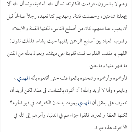
وهم لا يشعرون، فوقعت الكارثة، نسأل الله العافية، ونسأل الله ألا
يجعلنا شامتين، وحصلت فتنة، ومهديهم كنا نعهده رجلاً صالحاً قبل
أن يغيب عنا معهم، كان من أصلح الناس، لكنها الفتنة والابتلاء
وقلوب العباد بين أصابع الرحمن يقلبها حيث يشاء، فلذلك نقول:
اللهم يا مقلب القلوب ثبت قلوبنا على دينك، ونعوذ بالله من الفتن
ما ظهر منها وما بطن.
فأوهموه وأوهموه وشحنوه بالعواطف حتى أقنعوه بأنه
المهدي
،
وبايعوه وأنا لا أريد والله! أن أكون بالشامت في هذا، لكن أريد أن
نتعرف هل يعقل أن
المهدي
يموت بدخان الكفرات في قبو الحرم؟
لكنها العظة والعبرة، فلقوا جزاءهم في الدنيا، وأمرهم إلى الله في
الآخرة، هذه عبرة.