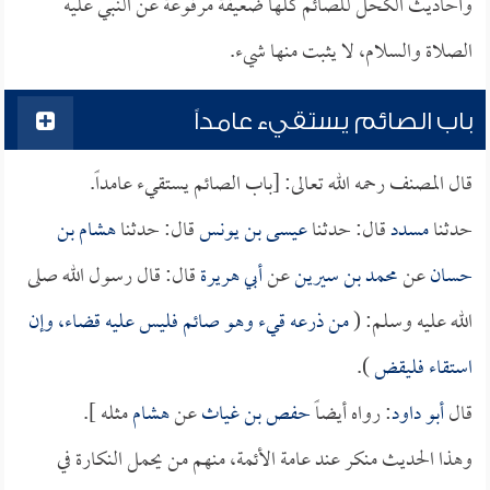
وأحاديث الكحل للصائم كلها ضعيفة مرفوعة عن النبي عليه
الصلاة والسلام، لا يثبت منها شيء.
باب الصائم يستقيء عامداً
قال المصنف رحمه الله تعالى: [باب الصائم يستقيء عامداً.
حدثنا
مسدد
قال: حدثنا
عيسى بن يونس
قال: حدثنا
هشام بن
حسان
عن
محمد بن سيرين
عن
أبي هريرة
قال: قال رسول الله صلى
الله عليه وسلم: (
من ذرعه قيء وهو صائم فليس عليه قضاء، وإن
استقاء فليقض
).
قال
أبو داود
: رواه أيضاً
حفص بن غياث
عن
هشام
مثله ].
وهذا الحديث منكر عند عامة الأئمة، منهم من يحمل النكارة في