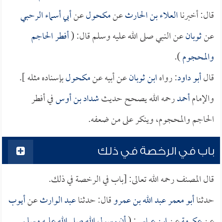
قال: أخبرنا
العلاء بن الحارث
عن
مكحول
عن
أبي أسماء الرحبي
عن
ثوبان
عن النبي صلى الله عليه وسلم قال: (
أفطر الحاجم
والمحجوم
).
قال
أبو داود
: رواه
ابن ثوبان
عن أبيه عن
مكحول
بإسناده مثله ].
والإمام
أحمد
رحمه الله يصحح حديث
شداد بن أوس
في أفطر
الحاجم والمحجوم، وينكر على من ضعفه.
باب في الرخصة في ذلك
قال المصنف رحمه الله تعالى: [باب في الرخصة في ذلك.
حدثنا
أبو معمر عبد الله بن عمرو
قال: حدثنا
عبد الوارث
عن
أيوب
عن
عكرمة
عن
ابن عباس
: (
أن رسول الله صلى الله عليه وسلم