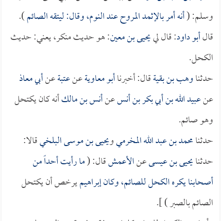
وسلم: (
أنه أمر بالإثمد المروح عند النوم، وقال: ليتقه الصائم
).
قال
أبو داود
: قال لي
يحيى بن معين
: هو حديث منكر، يعني: حديث
الكحل.
حدثنا
وهب بن بقية
قال: أخبرنا
أبو معاوية
عن
عتبة
عن
أبي معاذ
عن
عبيد الله بن أبي بكر بن أنس
عن
أنس بن مالك
أنه كان يكتحل
وهو صائم.
حدثنا
محمد بن عبد الله المخرمي
و
يحيى بن موسى البلخي
قالا:
حدثنا
يحيى بن عيسى
عن
الأعمش
قال: (
ما رأيت أحداً من
أصحابنا يكره الكحل للصائم، وكان
إبراهيم
يرخص أن يكتحل
الصائم بالصبر ) ].