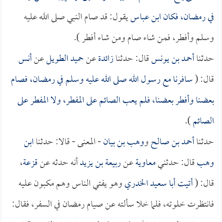
في رمضان، فكان
ابن عباس
يقول: قد صام النبي صلى الله عليه
وسلم وأفطر، فمن شاء صام ومن شاء أفطر ).
حدثنا
أحمد بن يونس
قال: حدثنا
زائدة
عن
حميد الطويل
عن
أنس
قال: (
سافرنا مع رسول الله صلى الله عليه وسلم في رمضان، فصام
بعضنا وأفطر بعضنا، فلم يعب الصائم على المفطر، ولا المفطر على
الصائم
).
حدثنا
أحمد بن صالح
و
وهب بن بيان
- المعنى - قالا: حدثنا
ابن
وهب
قال: حدثني
معاوية
عن
ربيعة بن يزيد
أنه حدثه عن
قزعة
،
قال: (
أتيت
أبا سعيد الخدري
وهو يفتي الناس وهم مكبون عليه
فانتظرت خلوته، فلما خلا سألته عن صيام رمضان في السفر، فقال: