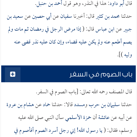
قال
أبو داود
: هذا في النذر، وهو قول
أحمد بن حنبل
.
حدثنا
محمد بن كثير
قال: أخبرنا
سفيان
عن
أبي حصين
عن
سعيد بن
جبير
عن
ابن عباس
قال: (
إذا مرض الرجل في رمضان ثم مات ولم
يصم أطعم عنه ولم يكن عليه قضاء، وإن كان عليه نذر قضى عنه
وليه
)].
باب الصوم في السفر
قال المصنف رحمه الله تعالى: [باب الصوم في السفر.
حدثنا
سليمان بن حرب
و
مسدد
قالا: حدثنا
حماد
عن
هشام بن عروة
عن أبيه عن
عائشة
أن
حمزة الأسلمي
سأل النبي صلى الله عليه
وسلم، فقال: (
يا رسول الله! إني رجل أسرد الصوم أفأصوم في