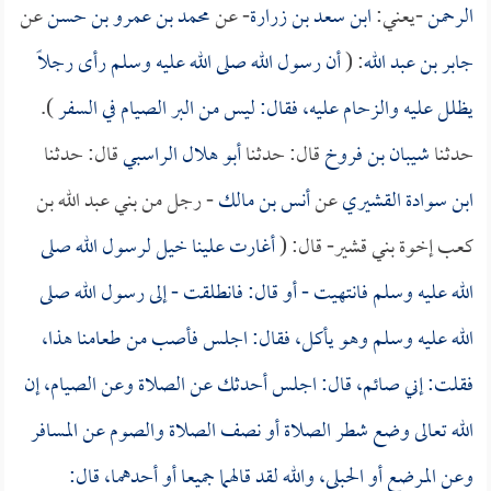
الرحمن
-يعني:
ابن سعد بن زرارة
- عن
محمد بن عمرو بن حسن
عن
جابر بن عبد الله
: (
أن رسول الله صلى الله عليه وسلم رأى رجلاً
يظلل عليه والزحام عليه، فقال: ليس من البر الصيام في السفر
).
حدثنا
شيبان بن فروخ
قال: حدثنا
أبو هلال الراسبي
قال: حدثنا
ابن سوادة القشيري
عن
أنس بن مالك
- رجل من بني عبد الله بن
كعب إخوة بني قشير- قال: (
أغارت علينا خيل لرسول الله صلى
الله عليه وسلم فانتهيت - أو قال: فانطلقت - إلى رسول الله صلى
الله عليه وسلم وهو يأكل، فقال: اجلس فأصب من طعامنا هذا،
فقلت: إني صائم، قال: اجلس أحدثك عن الصلاة وعن الصيام، إن
الله تعالى وضع شطر الصلاة أو نصف الصلاة والصوم عن المسافر
وعن المرضع أو الحبلى، والله لقد قالهما جميعا أو أحدهما، قال: