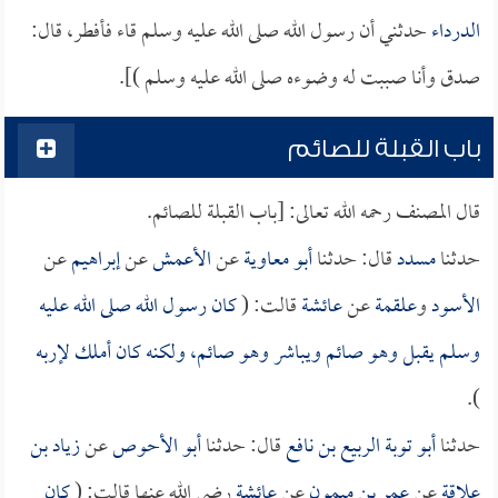
الدرداء
حدثني أن رسول الله صلى الله عليه وسلم قاء فأفطر، قال:
صدق وأنا صببت له وضوءه صلى الله عليه وسلم )].
باب القبلة للصائم
قال المصنف رحمه الله تعالى: [باب القبلة للصائم.
حدثنا
مسدد
قال: حدثنا
أبو معاوية
عن
الأعمش
عن
إبراهيم
عن
الأسود
و
علقمة
عن
عائشة
قالت: (
كان رسول الله صلى الله عليه
وسلم يقبل وهو صائم ويباشر وهو صائم، ولكنه كان أملك لإربه
).
حدثنا
أبو توبة الربيع بن نافع
قال: حدثنا
أبو الأحوص
عن
زياد بن
علاقة
عن
عمر بن ميمون
عن
عائشة
رضي الله عنها قالت: (
كان