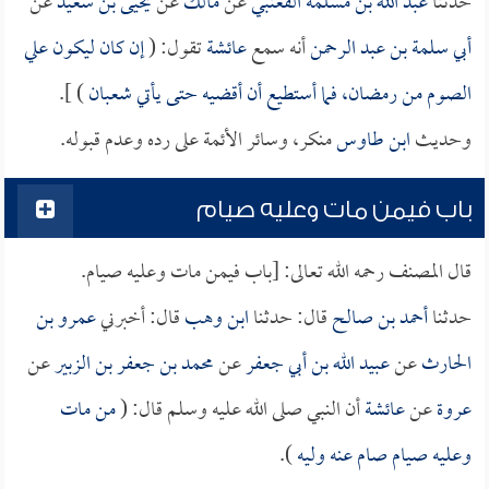
حدثنا
عبد الله بن مسلمة القعنبي
عن
مالك
عن
يحيى بن سعيد
عن
أبي سلمة بن عبد الرحمن
أنه سمع
عائشة
تقول: (
إن كان ليكون علي
الصوم من رمضان، فما أستطيع أن أقضيه حتى يأتي شعبان
) ].
وحديث
ابن طاوس
منكر، وسائر الأئمة على رده وعدم قبوله.
باب فيمن مات وعليه صيام
قال المصنف رحمه الله تعالى: [باب فيمن مات وعليه صيام.
حدثنا
أحمد بن صالح
قال: حدثنا
ابن وهب
قال: أخبرني
عمرو بن
الحارث
عن
عبيد الله بن أبي جعفر
عن
محمد بن جعفر بن الزبير
عن
عروة
عن
عائشة
أن النبي صلى الله عليه وسلم قال: (
من مات
وعليه صيام صام عنه وليه
).