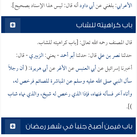
الأعرابي
: بلغني عن
أبي داود
أنه قال: ليس هذا الإسناد بصحيح].
باب كراهيته للشاب
قال المصنف رحمه الله تعالى: [باب كراهيته للشاب.
حدثنا
نصر بن علي
قال: حدثنا
أبو أحمد
- يعني:
الزبيري
- قال:
أخبرنا إسرائيل عن
أبي العنبس
عن
الأغر
عن
أبي هريرة
: (
أن رجلاً
سأل النبي صلى الله عليه وسلم عن المباشرة للصائم فرخص له،
وأتاه آخر فسأله فنهاه، فإذا الذي رخص له شيخ، والذي نهاه شاب
)].
باب فيمن أصبح جنباً في شهر رمضان