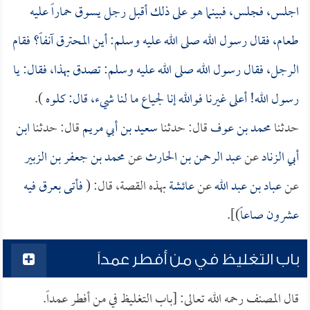
اجلس، فجلس، فبينما هو على ذلك أقبل رجل يسوق حماراً عليه
طعام، فقال رسول الله صلى الله عليه وسلم: أين المحترق آنفاً؟ فقام
الرجل، فقال رسول الله صلى الله عليه وسلم: تصدق بهذا، فقال: يا
رسول الله! أعلى غيرنا فوالله إنا لجياع ما لنا شيء، قال: كلوه
).
حدثنا
محمد بن عوف
قال: حدثنا
سعيد بن أبي مريم
قال: حدثنا
ابن
أبي الزناد
عن
عبد الرحمن بن الحارث
عن
محمد بن جعفر بن الزبير
عن
عباد بن عبد الله
عن
عائشة
بهذه القصة، قال: (
فأتى بعرق فيه
عشرون صاعاً
)].
باب التغليظ في من أفطر عمداً
قال المصنف رحمه الله تعالى: [باب التغليظ في من أفطر عمداً.