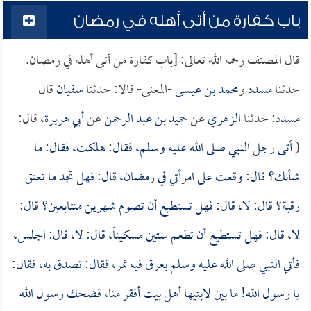
باب كفارة من أتى أهله في رمضان
قال المصنف رحمه الله تعالى: [باب كفارة من أتى أهله في رمضان.
حدثنا
مسدد
و
محمد بن عيسى
-المعنى- قالا: حدثنا
سفيان
قال
مسدد
: حدثنا
الزهري
عن
حميد بن عبد الرحمن
عن
أبي هريرة
، قال:
(
أتى رجل النبي صلى الله عليه وسلم، فقال: هلكت، فقال: ما
شأنك؟ قال: وقعت على امرأتي في رمضان، قال: فهل تجد ما تعتق
رقبة؟ قال: لا، قال: فهل تستطيع أن تصوم شهرين متتابعين؟ قال:
لا، قال: فهل تستطيع أن تطعم ستين مسكيناً، قال: لا، قال: اجلس،
فأتي النبي صلى الله عليه وسلم بعرق فيه تمر، فقال: تصدق به، فقال:
يا رسول الله! ما بين لابتيها أهل بيت أفقر منا، فضحك رسول الله