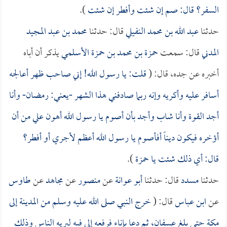
السفر؟ قال: صم إن شئت وأفطر إن شئت
).
حدثنا
عبد الله بن محمد النفيلي
قال: حدثنا
محمد بن عبد المجيد
المدني
قال: سمعت
حمزة بن محمد بن حمزة الأسلمي
يذكر أن أباه
أخبره عن جده، قال: (
قلت: يا رسول الله! إني صاحب ظهر أعالجه
أسافر عليه وأكريه وإنه ربما صادفني هذا الشهر -يعني: رمضان- وأنا
أجد القوة وأنا شاب وأجد بأن أصوم يا رسول الله أهون علي من أن
أؤخره فيكون ديناً أفأصوم يا رسول الله أعظم لأجري أو أفطر؟
قال: أي ذلك شئت يا
حمزة
).
حدثنا
مسدد
قال: حدثنا
أبو عوانة
عن
منصور
عن
مجاهد
عن
طاوس
عن
ابن عباس
قال: (
خرج النبي صلى الله عليه وسلم من المدينة إلى
مكة حتى بلغ عسفان، ثم دعا بإناء فرفعه إلى فيه ليريه الناس وذلك