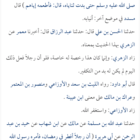
صلى الله عليه وسلم حتى بدت ثناياه، قال: فأطعمه إياهم
) قال
مسدد
في موضع آخر: أنيابه.
حدثنا
الحسن بن علي
قال: حدثنا
عبد الرزاق
قال: أخبرنا
معمر
عن
الزهري
بهذا الحديث بمعناه.
زاد
الزهري
: وإنما كان هذا رخصة له خاصة، فلو أن رجلاً فعل ذلك
اليوم لم يكن له بد من التكفير.
قال
أبو داود
: رواه
الليث بن سعد
و
الأوزاعي
و
منصور بن المعتمر
و
عراك بن مالك
على معنى
ابن عيينة
.
زاد
الأوزاعي
: واستغفر الله.
حدثنا
عبد الله بن مسلمة
عن
مالك
عن
ابن شهاب
عن
حميد بن عبد
الرحمن
عن
أبي هريرة
(
أن رجلاً أفطر في رمضان، فأمره رسول الله