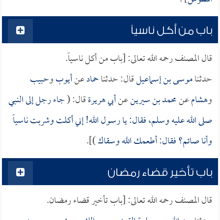
باب من أكل ناسياً
قال المصنف رحمه الله تعالى: [باب من أكل ناسياً.
حدثنا
موسى بن إسماعيل
قال: حدثنا
حماد
عن
أيوب
و
حبيب
و
هشام
عن
محمد بن سيرين
عن
أبي هريرة
قال: (
جاء رجل إلى النبي
صلى الله عليه وسلم، فقال: يا رسول الله! إني أكلت وشربت ناسياً
وأنا صائم؟ فقال: أطعمك الله وسقاك
)].
باب تأخير قضاء رمضان
قال المصنف رحمه الله تعالى: [باب تأخير قضاء رمضان.