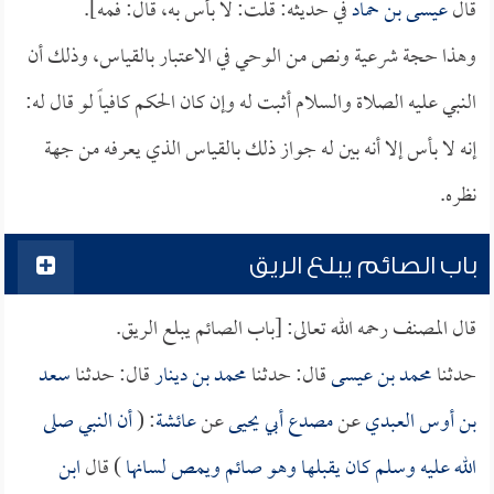
قال
عيسى بن حماد
في حديثه: قلت: لا بأس به، قال: فمه].
وهذا حجة شرعية ونص من الوحي في الاعتبار بالقياس، وذلك أن
النبي عليه الصلاة والسلام أثبت له وإن كان الحكم كافياً لو قال له:
إنه لا بأس إلا أنه بين له جواز ذلك بالقياس الذي يعرفه من جهة
نظره.
باب الصائم يبلع الريق
قال المصنف رحمه الله تعالى: [باب الصائم يبلع الريق.
حدثنا
محمد بن عيسى
قال: حدثنا
محمد بن دينار
قال: حدثنا
سعد
بن أوس العبدي
عن
مصدع أبي يحيى
عن
عائشة
: (
أن النبي صلى
الله عليه وسلم كان يقبلها وهو صائم ويمص لسانها
) قال
ابن