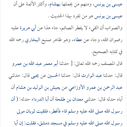
عيسى بن يونس
، ومنهم من يحملها بـ
هشام
، وأكثر الأئمة على أن
عيسى بن يونس
هو من تفرد بهذا الحديث .
والصواب أن القيء لا يفطر الصائم، جاء هذا عن
أبي هريرة
عليه
رضوان الله، وجاء عن
عطاء
، وهو ظاهر صنيع
البخاري
رحمه الله
في كتابه الصحيح.
قال المصنف رحمه الله تعالى: [ حدثنا
أبو معمر عبد الله بن عمرو
قال: حدثنا
عبد الوارث
قال: حدثنا
الحسين
عن
يحيى
قال: حدثني
عبد الرحمن بن عمرو الأوزاعي
عن
يعيش بن الوليد بن هشام
أن
أباه حدثه قال: حدثني
معدان بن طلحة
أن
أبا الدرداء
حدثه: (
أن
رسول الله صلى الله عليه وسلم قاء فأفطر، فلقيت ثوبان مولى
رسول الله صلى الله عليه وسلم في مسجد دمشق، فقلت: إن
أبا