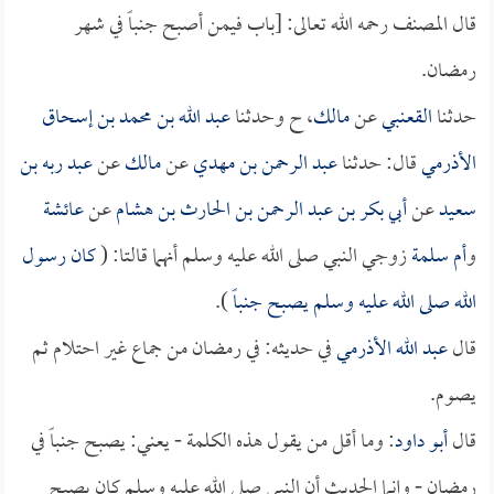
قال المصنف رحمه الله تعالى: [باب فيمن أصبح جنباً في شهر
رمضان.
حدثنا
القعنبي
عن
مالك
، ح وحدثنا
عبد الله بن محمد بن إسحاق
الأذرمي
قال: حدثنا
عبد الرحمن بن مهدي
عن
مالك
عن
عبد ربه بن
سعيد
عن
أبي بكر بن عبد الرحمن بن الحارث بن هشام
عن
عائشة
و
أم سلمة
زوجي النبي صلى الله عليه وسلم أنهما قالتا: (
كان رسول
الله صلى الله عليه وسلم يصبح جنباً
).
قال
عبد الله الأذرمي
في حديثه: في رمضان من جماع غير احتلام ثم
يصوم.
قال
أبو داود
: وما أقل من يقول هذه الكلمة - يعني: يصبح جنباً في
رمضان - وإنما الحديث أن النبي صلى الله عليه وسلم كان يصبح