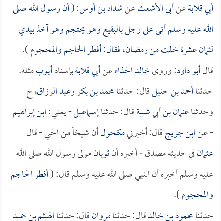
أبي قلابة
عن
أبي الأشعث
عن
شداد بن أوس
: (
أن رسول الله صلى
الله عليه وسلم أتى على رجل بالبقيع وهو يحتجم وهو آخذ بيدي
لثمان عشرة خلت من رمضان، فقال: أفطر الحاجم والمحجوم
).
قال
أبو داود
: وروى
خالد الحذاء
عن
أبي قلابة
بإسناد
أيوب
مثله.
حدثنا
أحمد بن حنبل
قال: حدثنا
محمد بن بكر
و
عبد الرزاق
، ح
وحدثنا
عثمان بن أبي شيبة
قال: حدثنا
إسماعيل
- يعني:
ابن إبراهيم
- عن
ابن جريج
قال: أخبرني
مكحول
أن شيخاً من الحي - قال
عثمان
في حديثه مصدق - أخبره أن
ثوبان
مولى رسول الله صلى الله
عليه وسلم أخبره أن النبي صلى الله عليه وسلم قال: (
أفطر الحاجم
والمحجوم
).
حدثنا
محمود بن خالد
قال: حدثنا
مروان
قال: حدثنا
الهيثم بن حميد