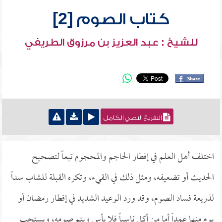
كتاب الصوم [2]
للشيخ : عبد العزيز بن مرزوق الطريفي
التفريغ النصي الكامل
اختلف أهل العلم في إفطار الحاجم والمحجوم تبعاً لتصحيح
الحديث أو تضعيفه، ومثل ذلك في القيء، وتكره القبلة للشاب سداً
لذريعة فساد الصوم، وقد ورد الوعيد الشديد في إفطار رمضان أو
يوم منها عمداً أما من أكل ناسياً فلا بأس ويتم صومه، ويستحب