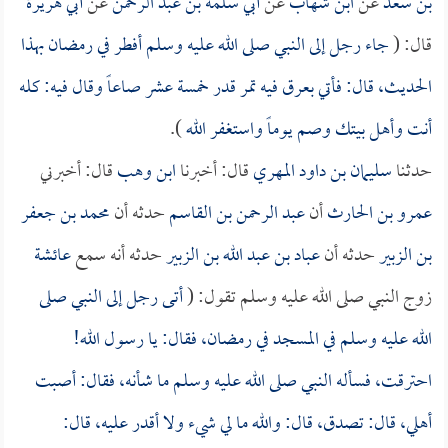
بن سعد
عن
ابن شهاب
عن
أبي سلمة بن عبد الرحمن
عن
أبي هريرة
قال: (
جاء رجل إلى النبي صلى الله عليه وسلم أفطر في رمضان بهذا
الحديث، قال: فأتي بعرق فيه تمر قدر خمسة عشر صاعاً وقال فيه: كله
أنت وأهل بيتك وصم يوماً واستغفر الله
).
حدثنا
سليمان بن داود المهري
قال: أخبرنا
ابن وهب
قال: أخبرني
عمرو بن الحارث
أن
عبد الرحمن بن القاسم
حدثه أن
محمد بن جعفر
بن الزبير
حدثه أن
عباد بن عبد الله بن الزبير
حدثه أنه سمع
عائشة
زوج النبي صلى الله عليه وسلم تقول: (
أتى رجل إلى النبي صلى
الله عليه وسلم في المسجد في رمضان، فقال: يا رسول الله!
احترقت، فسأله النبي صلى الله عليه وسلم ما شأنه، فقال: أصبت
أهلي، قال: تصدق، قال: والله ما لي شيء ولا أقدر عليه، قال: