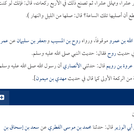
ر عشراً، وتهلل عشراً، ثم تصنع ذلك في الأربع ركعات، قال: فإنك لو كن
ع أن أصليها تلك الساعة؟ قال: صلها من الليل والنهار ).
الله بن عمرو
موقوفاً، ورواه
روح بن المسيب
و
جعفر بن سليمان
عن
عمرو
في حديث
روح
فقال: حديث النبي صلى الله عليه وسلم.
عروة بن رويم
قال: حدثني
الأنصاري
أن رسول الله صلى الله عليه وسلم
 من الركعة الأولى كما قال في حديث
مهدي بن ميمون
].
ن
بي الوزير
قال: حدثنا
محمد بن موسى الفطري
عن
سعد بن إسحاق بن