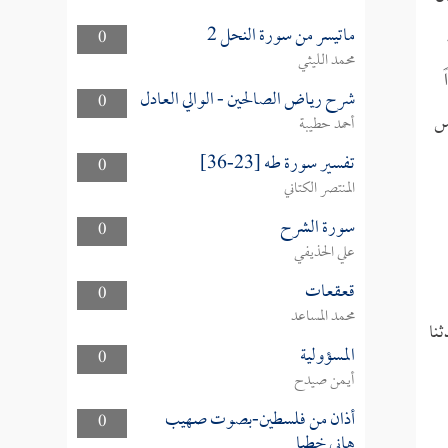
ماتيسر من سورة النحل 2
0
محمد الليثي
شرح رياض الصالحين - الوالي العادل
0
مس
أحمد حطيبة
تفسير سورة طه [23-36]
0
المنتصر الكتاني
سورة الشرح
0
علي الحذيفي
قعقعات
0
محمد المساعد
نا
المسؤولية
0
أيمن صيدح
أذان من فلسطين-بصوت صهيب
0
هاني خطبا