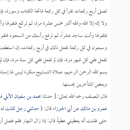
تصلى أربع ركعات تقرأ في كل ركعة فاتحة الكتاب وسورة، فإذ
ولا إله إلا الله والله أكبر خمس عشرة مرة، ثم تركع فتقولها 
فتقولها وأنت ساجد عشراً، ثم ترفع رأسك من السجود فتقولها
وسبعون في كل ركعة تفعل ذلك في أربع ركعات، إن استطعت أن
تفعل ففي كل شهر مرة، فإن لم تفعل ففي كل سنة مرة، فإن لم
بسم الله الرحمن الرحيم، صلاة التسابيح منكرة ليس لها إسن
وبعض المتأخرين يحسنها.
قال المصنف رحمه الله تعالى: [ حدثنا
محمد بن سفيان الأبلي
قا
عمرو بن مالك
عن
أبي الجوزاء
قال: (
حدثني رجل كانت له 
حتى ظننت أنه يعطيني عطيةً قال: إذا زال النهار فقم فصل أ