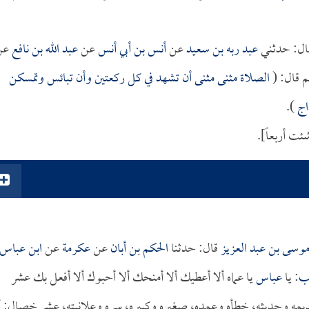
ل: حدثني
عبد ربه بن سعيد
عن
أنس بن أبي أنس
عن
عبد الله بن نافع
عن
 قال: (
الصلاة مثنى مثنى أن تشهد في كل ركعتين وأن تبائس وتمسكن
اج
).
ت أربعاً].
وسى بن عبد العزيز
قال: حدثنا
الحكم بن أبان
عن
عكرمة
عن
ابن عباس
لب
: يا
عباس
يا عماه ألا أعطيك ألا أمنحك ألا أحبوك ألا أفعل بك عشر
ديمه وحديثه، خطأه وعمده، صغيره وكبيره، سره وعلانيته، عشر خصال: أ