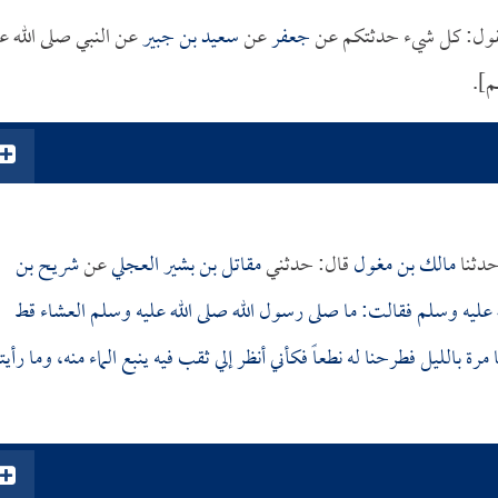
ول: كل شيء حدثتكم عن
جعفر
عن
سعيد بن جبير
عن النبي صلى الله عل
م].
حدثنا
مالك بن مغول
قال: حدثني
مقاتل بن بشير العجلي
عن
شريح بن
عليه وسلم فقالت: ما صلى رسول الله صلى الله عليه وسلم العشاء قط
الليل فطرحنا له نطعاً فكأني أنظر إلي ثقب فيه ينبع الماء منه، وما رأيت