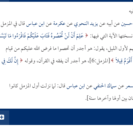
يه
 حسين
عن أبيه عن
يزيد النحوي
عن
عكرمة
عن
ابن عباس
قال في المزمل:
عَلِمَ أَنْ لَنْ تُحْصُوهُ فَتَابَ عَلَيْكُمْ فَاقْرَءُوا مَا تَيَسَّر
ت صلاتهم لأول الليل، يقول: هو أجدر أن تحصوا ما فرض الله عليكم من قيام
أَقْوَمُ قِيلًا
[المزمل:6]، هو أجدر أن يفقه في القرآن، وقوله
إِنَّ لَكَ فِي
عر
عن
سماك الحنفي
عن
ابن عباس
قال: لما نزلت أول المزمل كانوا
 بين أولها وآخرها سنة].