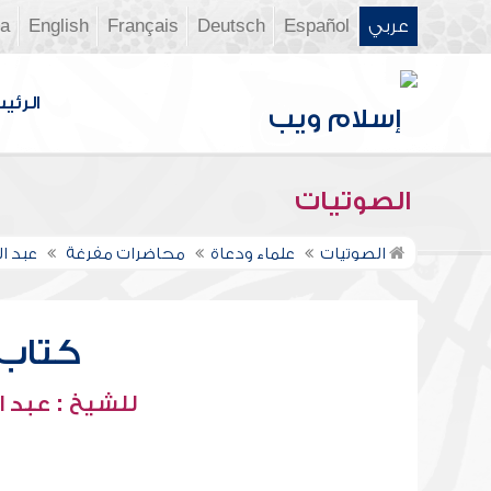
عربي
Español
Deutsch
Français
English
ia
الرئي
الصوتيات
الصوتيات
علماء ودعاة
محاضرات مفرغة
عبد ا
كتاب ا
للشيخ : عبد ا