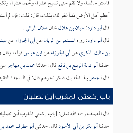
فاستو جالساً، ولا تقم حتى تسبح عشراً، وتحمد عشراً، وتكب
أعظم أهل الأرض ذنباً غفر لك بذلك، قال: قلت: فإن لم أستط
قال
أبو داود
:
حبان بن هلال
خال
هلال الرائي
.
قال
أبو داود
: رواه
المستمر بن الريان
عن
أبي الجوزاء
عن
عبد 
بن مالك النكري
عن
أبي الجوزاء
عن
ابن عباس
قوله، وقال 
حدثنا
أبو توبة الربيع بن نافع
قال: حدثنا
محمد بن مهاجر
عن
قال لـ
جعفر
بهذا الحديث فذكر نحوهم قال: في السجدة الثانية
باب ركعتي المغرب أين تصليان
قال المصنف رحمه الله تعالى: [باب ركعتي المغرب أين تصليا
حدثنا
أبو بكر بن أبي الأسود
قال: حدثني
أبو مطرف محمد بن أ