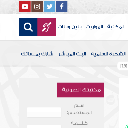
المكتبة
المواريث
بنين وبنات
الشجرة العلمية
البث المباشر
شارك بملفاتك
]
مكتبتك الصوتية
اسم
المستخدم:
كـلـــمـة