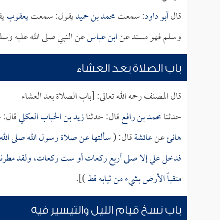
قال
أبو داود
: سمعت
محمد بن حميد
يقول: سمعت
يعقوب
يق
وسلم فهو مسند عن
ابن عباس
عن النبي صلى الله عليه وسل
باب الصلاة بعد العشاء
قال المصنف رحمه الله تعالى: [باب الصلاة بعد العشاء
حدثنا
محمد بن رافع
قال: حدثنا
زيد بن الحباب العكلي
قال: 
هانئ
عن
عائشة
قال: (
سألتها عن صلاة رسول الله صلى الله 
فدخل علي إلا صلى أربع ركعات أو ست ركعات، ولقد مطرنا مرة ب
متقياً الأرض بشيء من ثيابه قط
)].
باب نسخ قيام الليل والتيسير فيه