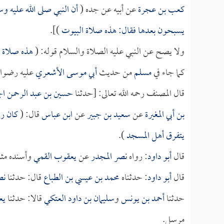
كعب بن عجرة
عن أبيه عن جده (
أن النبي صلى الله عليه و
يسبحون بعدها فقال: هذه صلاة البيوت
)].
ولا يصح عن النبي عليه الصلاة والسلام قوله: (
هذه صلاة 
كما جاء في
مسلم
من حديث
أبي موسى الأشعري
عليه رضوان 
قال المصنف رحمه الله تعالى: [حدثنا
حسين بن عبد الرحمن ال
بن أبي المغيرة
عن
سعيد بن جبير
عن
ابن عباس
قال: (
كان رس
يتفرق أهل المسجد
).
قال
أبو داود
: رواه
نصر المجدر
عن
يعقوب القمي
وأسنده مثل
قال
أبو داود
: حدثناه
محمد بن عيسي بن الطباع
قال: حدثنا
نص
حدثنا
أحمد بن يونس
و
سليمان بن داود العتكي
قالا: حدثنا
يع
مرسل.