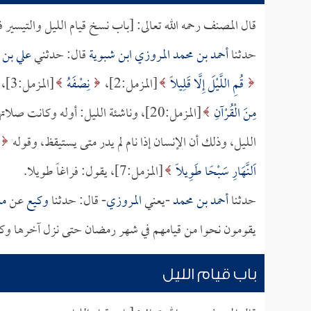
قال المصنف رحمه الله تعالى: [باب نسخ قيام الليل والتيسير ف
حدثنا
أحمد بن محمد المروزي ابن شبوية
قال: حدثني
علي بن
قُمِ اللَّيْلَ إِلَّا قَلِيلًا
[المزمل:2]،
نِصْفَهُ
[المزمل:3]، نسختها الآية التي فيها:
مِنَ الْقُرْآنِ
[المزمل:20]، وناشئة الليل: أوله وكان
الليل، وذلك أن الإنسان إذا نام لم يدر متى يستيقظ، وقوله
اَلنَّهَارِ سَبْحًا طَوِيلًا
[المزمل:7]، يقول: فراغاً طويلا.
حدثنا
أحمد بن محمد
-يعني
المروزي
- قال: حدثنا
وكيع
عن
مس
يقومون نحوا من قيامهم في شهر رمضان حتى نزل آخرها وكان
باب قيام الليل