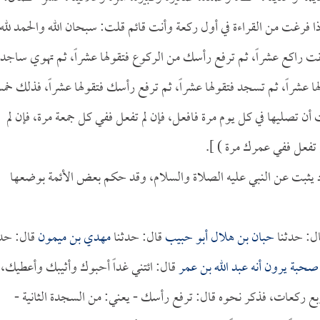
ا فرغت من القراءة في أول ركعة وأنت قائم قلت: سبحان الله والحمد لله
وأنت راكع عشراً، ثم ترفع رأسك من الركوع فتقولها عشراً، ثم تهوي ساجداً
 عشراً، ثم تسجد فتقولها عشراً، ثم ترفع رأسك فتقولها عشراً، فذلك خ
 تصليها في كل يوم مرة فافعل، فإن لم تفعل ففي كل جمعة مرة، فإن لم
 تفعل ففي عمرك مرة ) ].
اد يثبت عن النبي عليه الصلاة والسلام، وقد حكم بعض الأئمة بوضعها
ل: حدثنا
حبان بن هلال أبو حبيب
قال: حدثنا
مهدي بن ميمون
قال: حدث
صحبة يرون أنه
عبد الله بن عمر
قال: ائتني غداً أحبوك وأثيبك وأعطيك،
ربع ركعات، فذكر نحوه قال: ترفع رأسك - يعني: من السجدة الثانية -