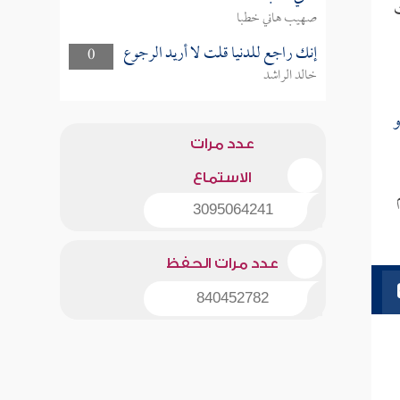
ت
صهيب هاني خطبا
إنك راجع للدنيا قلت لا أريد الرجوع
0
خالد الراشد
عدد مرات
الاستماع
3095064241
عدد مرات الحفظ
840452782