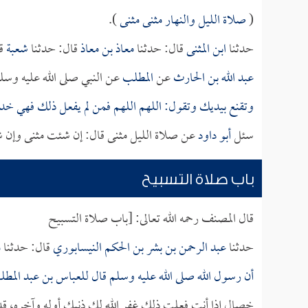
(
صلاة الليل والنهار مثنى مثنى
).
حدثنا
ابن المثنى
قال: حدثنا
معاذ بن معاذ
قال: حدثنا
شعبة
قا
عبد الله بن الحارث
عن
المطلب
عن النبي صلى الله عليه وسلم
وتقنع بيديك وتقول: اللهم اللهم فمن لم يفعل ذلك فهي خد
سئل
أبو داود
عن صلاة الليل مثنى قال: إن شئت مثنى وإن شئ
باب صلاة التسبيح
قال المصنف رحمه الله تعالى: [باب صلاة التسبيح
حدثنا
عبد الرحمن بن بشر بن الحكم النيسابوري
قال: حدثنا
م
أن رسول الله صلى الله عليه وسلم قال
للعباس بن عبد المط
خصال إذا أنت فعلت ذلك غفر الله لك ذنبك أوله وآخره، ق