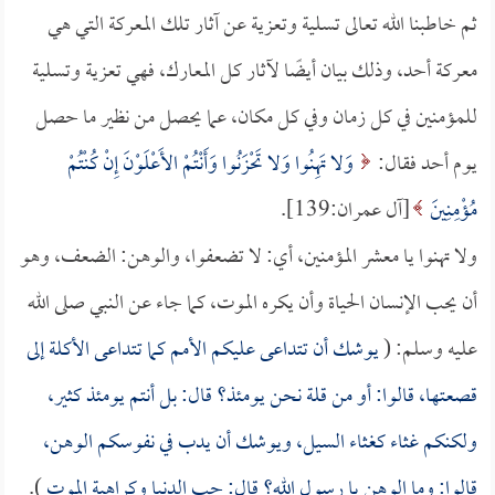
ثم خاطبنا الله تعالى تسلية وتعزية عن آثار تلك المعركة التي هي
معركة أحد، وذلك بيان أيضًا لآثار كل المعارك، فهي تعزية وتسلية
للمؤمنين في كل زمان وفي كل مكان، عما يحصل من نظير ما حصل
يوم أحد فقال:
وَلا تَهِنُوا وَلا تَحْزَنُوا وَأَنْتُمْ الأَعْلَوْنَ إِنْ كُنْتُمْ
مُؤْمِنِينَ
[آل عمران:139].
ولا تهنوا يا معشر المؤمنين، أي: لا تضعفوا، والوهن: الضعف، وهو
أن يحب الإنسان الحياة وأن يكره الموت، كما جاء عن النبي صلى الله
عليه وسلم: (
يوشك أن تتداعى عليكم الأمم كما تتداعى الأكلة إلى
قصعتها، قالوا: أو من قلة نحن يومئذ؟ قال: بل أنتم يومئذ كثير،
ولكنكم غثاء كغثاء السيل، ويوشك أن يدب في نفوسكم الوهن،
قالوا: وما الوهن يا رسول الله؟ قال: حب الدنيا وكراهية الموت
).