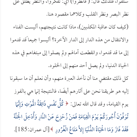
سلفوا، فلذلك قال: ( فانظروا) أي: تفكروا، والنظر يطلق على
نظر البصر ونظر القلب وكلاهما مقصود هنا.
(كيف كان عاقبة المكذبين)، ماذا كانت نتيجتهم، أليست الفناء
والانتقال من هذه الدار إلى الدار الآخرة؟ أليسوا جميعا ًقد قدموا
إلى ما قد قدموا، وانقطعت آمالهم ولم يصلوا إلى مبتغاهم في هذه
الحياة الدنيا، ولم يصل أحد منهم إلى الخلود.
كل ذلك مقتضٍ منا أن نأخذ العبرة منهم، وأن نعلم أن ما سبقونا
إليه هو طريقنا نحن على آثارهم أيضًا، فالنتيجة إنما هي بالفوز
يوم القيامة، وقد قال الله تعالى:
كُلُّ نَفْسٍ ذَائِقَةُ الْمَوْتِ وَإِنَّمَا
تُوَفَّوْنَ أُجُورَكُمْ يَوْمَ الْقِيَامَةِ فَمَنْ زُحْزِحَ عَنْ النَّارِ وَأُدْخِلَ الْجَنَّةَ
فَقَدْ فَازَ وَمَا الْحَيَاةُ الدُّنْيَا إِلاَّ مَتَاعُ الْغُرُورِ
[آل عمران:185].