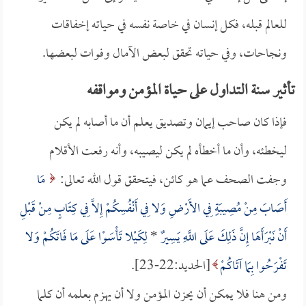
للعالم قبله، فكل إنسان في خاصة نفسه في حياته إخفاقات
ونجاحات، وفي حياته تحقق لبعض الآمال وفوات لبعضها.
تأثير سنة التداول على حياة المؤمن ومواقفه
فإذا كان صاحب إيمان وتصديق يعلم أن ما أصابه لم يكن
ليخطئه، وأن ما أخطأه لم يكن ليصيبه، وأنه رفعت الأقلام
وجفت الصحف عما هو كائن، فيتحقق قول الله تعالى:
مَا
أَصَابَ مِنْ مُصِيبَةٍ فِي الأَرْضِ وَلا فِي أَنْفُسِكُمْ إِلاَّ فِي كِتَابٍ مِنْ قَبْلِ
أَنْ نَبْرَأَهَا إِنَّ ذَلِكَ عَلَى اللَّهِ يَسِيرٌ
*
لِكَيْلا تَأْسَوْا عَلَى مَا فَاتَكُمْ وَلا
تَفْرَحُوا بِمَا آتَاكُمْ
[الحديد:22-23].
ومن هنا فلا يمكن أن يحزن المؤمن ولا أن يهزم بعلمه أن كلما