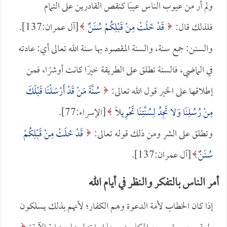
ولم أر من عيوب الناس عيبًا كنقص القادرين على التمام
فلذلك قال:
قَدْ خَلَتْ مِنْ قَبْلِكُمْ سُنَنٌ
[آل عمران:137].
والسنن: جمع سنة، والسنة المقصود بها سنة الله تعالى أي: عادته
في الماضي، فالسنة تطلق على الطريقة خيرًا كانت أوشرًا، فمن
إطلاقها على الخير قول الله تعالى:
سُنَّةَ مَنْ قَدْ أَرْسَلْنَا قَبْلَكَ
مِنْ رُسُلِنَا وَلا تَجِدُ لِسُنَّتِنَا تَحْوِيلًا
[الإسراء:77].
وتطلق على الشر ومن ذلك قوله تعالى:
قَدْ خَلَتْ مِنْ قَبْلِكُمْ
سُنَنٌ
[آل عمران:137].
أمر الناس بالتفكر والنظر في أيام الله
إذا كان الخطاب لأمة الدعوة وهم الكفار؛ لأنهم بذلك يسلكون