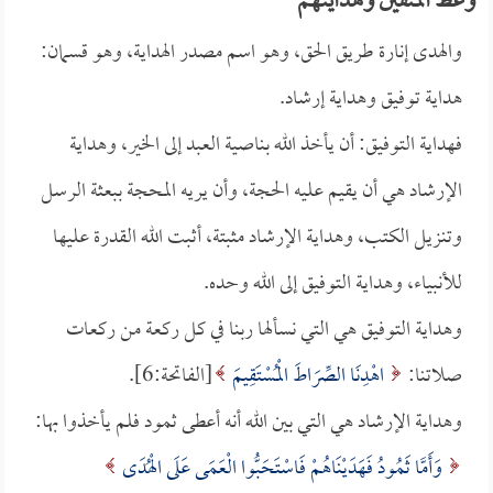
وعظ المتقين وهدايتهم
والهدى إنارة طريق الحق، وهو اسم مصدر الهداية، وهو قسمان:
هداية توفيق وهداية إرشاد.
فهداية التوفيق: أن يأخذ الله بناصية العبد إلى الخير، وهداية
الإرشاد هي أن يقيم عليه الحجة، وأن يريه المحجة ببعثة الرسل
وتنزيل الكتب، وهداية الإرشاد مثبتة، أثبت الله القدرة عليها
للأنبياء، وهداية التوفيق إلى الله وحده.
وهداية التوفيق هي التي نسألها ربنا في كل ركعة من ركعات
صلاتنا:
اهْدِنَا الصِّرَاطَ الْمُسْتَقِيمَ
[الفاتحة:6].
وهداية الإرشاد هي التي بين الله أنه أعطى ثمود فلم يأخذوا بها:
وَأَمَّا ثَمُودُ فَهَدَيْنَاهُمْ فَاسْتَحَبُّوا الْعَمَى عَلَى الْهُدَى