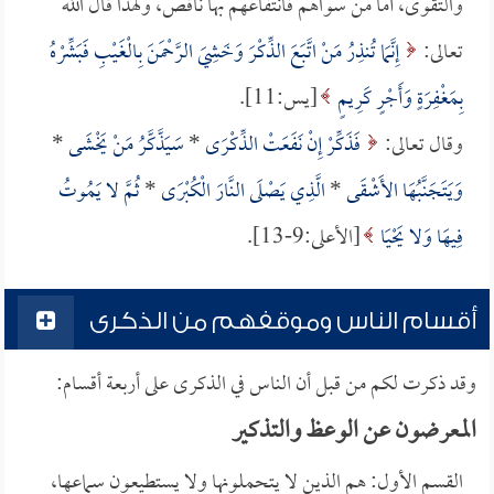
والتقوى، أما من سواهم فانتفاعهم بها ناقص، ولهذا قال الله
تعالى:
إِنَّمَا تُنذِرُ مَنْ اتَّبَعَ الذِّكْرَ وَخَشِيَ الرَّحْمَنَ بِالْغَيْبِ فَبَشِّرْهُ
بِمَغْفِرَةٍ وَأَجْرٍ كَرِيمٍ
[يس:11].
وقال تعالى:
فَذَكِّرْ إِنْ نَفَعَتْ الذِّكْرَى
*
سَيَذَّكَّرُ مَنْ يَخْشَى
*
وَيَتَجَنَّبُهَا الأَشْقَى
*
الَّذِي يَصْلَى النَّارَ الْكُبْرَى
*
ثُمَّ لا يَمُوتُ
فِيهَا وَلا يَحْيَا
[الأعلى:9-13].
أقسام الناس وموقفهم من الذكرى
وقد ذكرت لكم من قبل أن الناس في الذكرى على أربعة أقسام:
المعرضون عن الوعظ والتذكير
القسم الأول: هم الذين لا يتحملونها ولا يستطيعون سماعها،