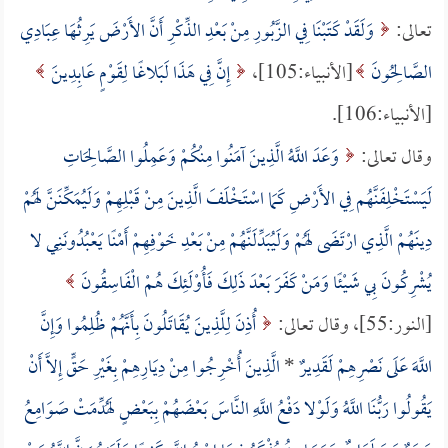
تعالى:
وَلَقَدْ كَتَبْنَا فِي الزَّبُورِ مِنْ بَعْدِ الذِّكْرِ أَنَّ الأَرْضَ يَرِثُهَا عِبَادِي
الصَّالِحُونَ
[الأنبياء:105]،
إِنَّ فِي هَذَا لَبَلاغًا لِقَوْمٍ عَابِدِينَ
[الأنبياء:106].
وقال تعالى:
وَعَدَ اللَّهُ الَّذِينَ آمَنُوا مِنْكُمْ وَعَمِلُوا الصَّالِحَاتِ
لَيَسْتَخْلِفَنَّهُم فِي الأَرْضِ كَمَا اسْتَخْلَفَ الَّذِينَ مِنْ قَبْلِهِمْ وَلَيُمَكِّنَنَّ لَهُمْ
دِينَهُمْ الَّذِي ارْتَضَى لَهُمْ وَلَيُبَدِّلَنَّهُمْ مِنْ بَعْدِ خَوْفِهِمْ أَمْنًا يَعْبُدُونَنِي لا
يُشْرِكُونَ بِي شَيْئًا وَمَنْ كَفَرَ بَعْدَ ذَلِكَ فَأُوْلَئِكَ هُمْ الْفَاسِقُونَ
[النور:55]، وقال تعالى:
أُذِنَ لِلَّذِينَ يُقَاتَلُونَ بِأَنَّهُمْ ظُلِمُوا وَإِنَّ
اللَّهَ عَلَى نَصْرِهِمْ لَقَدِيرٌ
*
الَّذِينَ أُخْرِجُوا مِنْ دِيَارِهِمْ بِغَيْرِ حَقٍّ إِلاَّ أَنْ
يَقُولُوا رَبُّنَا اللَّهُ وَلَوْلا دَفْعُ اللَّهِ النَّاسَ بَعْضَهُمْ بِبَعْضٍ لَهُدِّمَتْ صَوَامِعُ