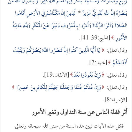
وَبِيَعٌ وَصَلَوَاتٌ وَمَسَاجِدُ يُذْكَرُ فِيهَا اسْمُ اللَّهِ كَثِيرًا وَلَيَنصُرَنَّ اللَّهُ مَنْ
يَنصُرُهُ إِنَّ اللَّهَ لَقَوِيٌّ عَزِيزٌ
*
الَّذِينَ إِنْ مَكَّنَّاهُمْ فِي الأَرْضِ أَقَامُوا
الصَّلاةَ وَآتَوْا الزَّكَاةَ وَأَمَرُوا بِالْمَعْرُوفِ وَنَهَوْا عَنْ الْمُنْكَرِ وَلِلَّهِ عَاقِبَةُ
الأُمُورِ
[الحج:39-41].
وقال تعالى:
يَا أَيُّهَا الَّذِينَ آمَنُوا إِنْ تَنصُرُوا اللَّهَ يَنصُرْكُمْ وَيُثَبِّتْ
أَقْدَامَكُمْ
[محمد:7].
وقال تعالى:
وَإِنْ تَعُودُوا نَعُدْ
[الأنفال:19].
وقال تعالى:
وَإِنْ عُدْتُمْ عُدْنَا وَجَعَلْنَا جَهَنَّمَ لِلْكَافِرِينَ حَصِيرًا
[الإسراء:8].
أثر غفلة الناس عن سنة التداول وتغير الأمور
فكل هذه الآيات تبين هذه السنة من سنن الله سبحانه وتعالى