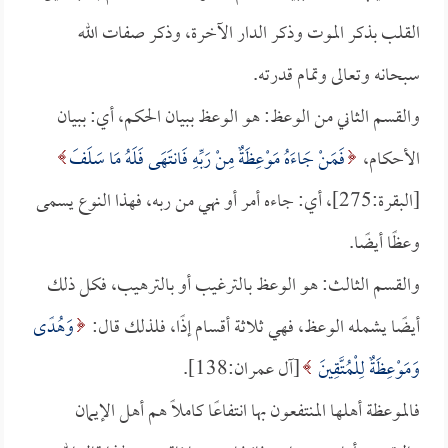
القلب بذكر الموت وذكر الدار الآخرة، وذكر صفات الله
سبحانه وتعالى وتمام قدرته.
والقسم الثاني من الوعظ: هو الوعظ ببيان الحكم، أي: ببيان
الأحكام،
فَمَنْ جَاءَهُ مَوْعِظَةٌ مِنْ رَبِّهِ فَانتَهَى فَلَهُ مَا سَلَفَ
[البقرة:275]، أي: جاءه أمر أو نهي من ربه، فهذا النوع يسمى
وعظًا أيضًا.
والقسم الثالث: هو الوعظ بالترغيب أو بالترهيب، فكل ذلك
أيضًا يشمله الوعظ، فهي ثلاثة أقسام إذًا، فلذلك قال:
وَهُدًى
وَمَوْعِظَةٌ لِلْمُتَّقِينَ
[آل عمران:138].
فالموعظة أهلها المنتفعون بها انتفاعًا كاملًا هم أهل الإيمان