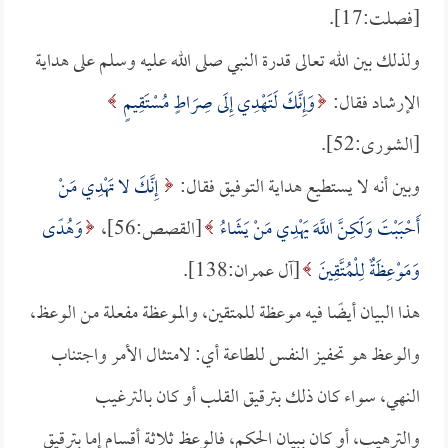
[فصلت:17].
ولذلك بين الله تعالى قدرة النبي صلى الله عليه وسلم على هداية
الإرشاد فقال:
وَإِنَّكَ لَتَهْدِي إِلَى صِرَاطٍ مُسْتَقِيمٍ
[الشورى:52].
وبين أنه لا يستطيع هداية التوفيق فقال:
إِنَّكَ لا تَهْدِي مَنْ
أَحْبَبْتَ وَلَكِنَّ اللَّهَ يَهْدِي مَنْ يَشَاءُ
[القصص:56]،
وَهُدًى
وَمَوْعِظَةٌ لِلْمُتَّقِينَ
[آل عمران:138].
هذا البيان أيضًا فيه موعظة للمتقين، والموعظة مفعلة من الوعظ،
والوعظ هو تحفيز النفس للطاعة أي: لامتثال الأمر واجتناب
النهي، سواء كان ذلك بترقيق القلب أو كان بالترغيب
والترهيب، أو كان ببيان الحكم، فالوعظ ثلاثة أقسام إما بترقيق