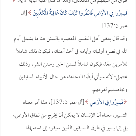
طرق من سبقهم من المكذبين، وهذا ما تدل عليه نهاية الآية:
فَسِيرُوا فِي الأَرْضِ فَانْظُروا كَيْفَ كَانَ عَاقِبَةُ الْمُكَذِّبِينَ
[آل
عمران:137].
وقد قال بعض أهل التفسير المقصود بالسنن هنا ما يشمل أيام
الله في نصرة أوليائه وأيامه في أخذ أعدائه، فيكون ذلك شاملًا
للأمرين معًا، فيكون شاملًا لسنن الخير وسنن الشر، وذلك
محتمل؛ لأنه سيأتي أيضًا التحدث عن حال الأنبياء السابقين
ومجاهدتهم لقومهم.
فَسِيرُوا فِي الأَرْضِ
[آل عمران:137]، هذا أمر معناه
التسيير، معناه أن الإنسان لا يمكن أن يخرج من نطاق الأرض،
بل إنما يسير في طرق السابقين الذين سبقوه إلى استعمالها