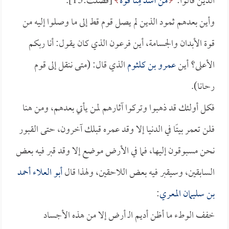
الذين قالوا:
مَنْ أَشَدُّ مِنَّا قُوَّةً
[فصلت:15].
وأين بعدهم ثمود الذين لم يصل قوم قط إلى ما وصلوا إليه من
قوة الأبدان والجسامة، أين فرعون الذي كان يقول: أنا ربكم
الأعلى؟ أين
عمرو بن كلثوم
الذي قال: (متى ننقل إلى قوم
رحانا).
فكل أولئك قد ذهبوا وتركوا آثارهم لمن يأتي بعدهم، ومن هنا
فلن تعمر بيتًا في الدنيا إلا وقد عمره قبلك آخرون، حتى القبور
نحن مسبوقون إليها، فما في الأرض موضع إلا وقد قبر فيه بعض
السابقين، وسيقبر فيه بعض اللاحقين، ولهذا قال
أبو العلاء أحمد
بن سليمان المعري
:
خفف الوطء ما أظن أديم الـ أرض إلا من هذه الأجساد