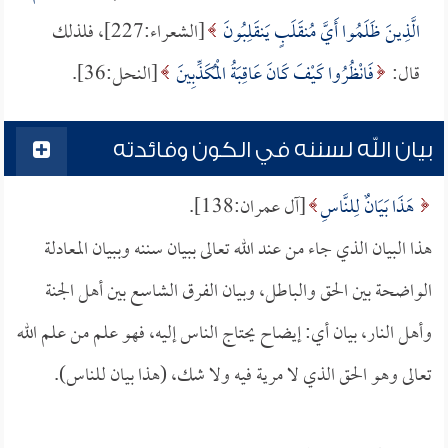
الَّذِينَ ظَلَمُوا أَيَّ مُنقَلَبٍ يَنقَلِبُونَ
[الشعراء:227]، فلذلك
قال:
فَانْظُرُوا كَيْفَ كَانَ عَاقِبَةُ الْمُكَذِّبِينَ
[النحل:36].
بيان الله لسننه في الكون وفائدته
هَذَا بَيَانٌ لِلنَّاسِ
[آل عمران:138].
هذا البيان الذي جاء من عند الله تعالى ببيان سننه وببيان المعادلة
الواضحة بين الحق والباطل، وبيان الفرق الشاسع بين أهل الجنة
وأهل النار، بيان أي: إيضاح يحتاج الناس إليه، فهو علم من علم الله
تعالى وهو الحق الذي لا مرية فيه ولا شك، (هذا بيان للناس).