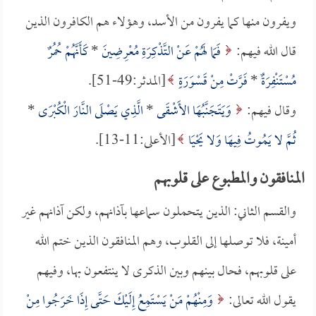
ويفرون منها كما يفرون من الأسد، وهؤلاء هم الكافرون الذين
قال الله فيهم:
فَمَا لَهُمْ عَنْ التَّذْكِرَةِ مُعْرِضِينَ
*
كَأَنَّهُمْ حُمُرٌ
مُسْتَنْفِرَةٌ
*
فَرَّتْ مِنْ قَسْوَرَةٍ
[المدثر:49-51].
وقال فيهم:
وَيَتَجَنَّبُهَا الأَشْقَى
*
الَّذِي يَصْلَى النَّارَ الْكُبْرَى
*
ثُمَّ لا يَمُوتُ فِيهَا وَلا يَحْيَا
[الأعلى:11-13].
المنافقون والمطبوع على قلوبهم
والقسم الثاني: الذين يتحملون سماعها بآذانهم، ولكن آذانهم غير
أمينة، فلا توصلها إلى القلوب، وهم المنافقون الذين ختم الله
على قلوبهم، فحال بينهم وبين الذكرى لا ينتفعون بها، وفيهم
يقول الله تعالى:
وَمِنْهُمْ مَنْ يَسْتَمِعُ إِلَيْكَ حَتَّى إِذَا خَرَجُوا مِنْ