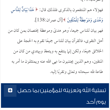
فهؤلاء هم المنتفعون بالذكرى فلذلك قال:
هَذَا بَيَانٌ لِلنَّاسِ
وَهُدًى وَمَوْعِظَةٌ لِلْمُتَّقِينَ
[آل عمران:138].
فهو بيان للناس جميعا، ًوهو هدىً وموعظة يختصان بمن كان من
أهل التقوى، فالقرآن بيان للناس جميعًا تقوم به الحجة على
الخلائق جميعًا، ولكن إنما ينتفع به ويتعظ ويهتدي من كان من
المتقين، وهم الذين يجتنبون ما نهى الله عنه ويمتثلون ما أمر به
طاعة لله سبحانه وتعالى وتقربًا إليه.
تسلية الله وتعزيته للمؤمنين بما حصل
يوم أحد