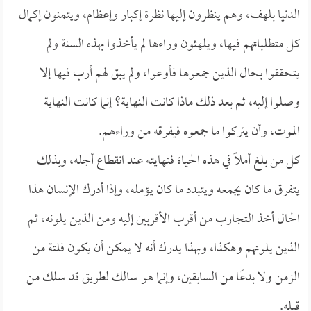
الدنيا بلهف، وهم ينظرون إليها نظرة إكبار وإعظام، ويتمنون إكمال
كل متطلباتهم فيها، ويلهثون وراءها لم يأخذوا بهذه السنة ولم
يتحققوا بحال الذين جمعوها فأوعوا، ولم يبق لهم أرب فيها إلا
وصلوا إليه، ثم بعد ذلك ماذا كانت النهاية؟ إنما كانت النهاية
الموت، وأن يتركوا ما جمعوه فيفرقه من وراءهم.
كل من بلغ أملًا في هذه الحياة فنهايته عند انقطاع أجله، وبذلك
يتفرق ما كان يجمعه ويتبدد ما كان يؤمله، وإذا أدرك الإنسان هذا
الحال أخذ التجارب من أقرب الأقربين إليه ومن الذين يلونه، ثم
الذين يلونهم وهكذا، وبهذا يدرك أنه لا يمكن أن يكون فلتة من
الزمن ولا بدعًا من السابقين، وإنما هو سالك لطريق قد سلك من
قبله.