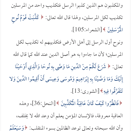
والمكذبون هم الذين كذبوا الرسل فتكذيب واحد من المرسلين
تكذيب لكل المرسلين، ولهذا قال الله تعالى:
كَذَّبَتْ قَوْمُ نُوحٍ
الْمُرْسَلِينَ
[الشعراء:105].
ونوح أول الرسل إلى أهل الأرض فتكذيبهم له تكذيب لكل
المرسلين؛ لأن ما جاءوا به هو أصل الدين عند الله كما قال الله
تعالى:
شَرَعَ لَكُمْ مِنْ الدِّينِ مَا وَصَّى بِهِ نُوحًا وَالَّذِي أَوْحَيْنَا
إِلَيْكَ وَمَا وَصَّيْنَا بِهِ إِبْرَاهِيمَ وَمُوسَى وَعِيسَى أَنْ أَقِيمُوا الدِّينَ وَلا
تَتَفَرَّقُوا فِيهِ
[الشورى:13].
فَانْظُرُوا كَيْفَ كَانَ عَاقِبَةُ الْمُكَذِّبِينَ
[النحل:36]، وهذه
العاقبة معروفة، فالإنسان المؤمن يعلم أن وعد الله لا يخلف،
وأن الله سبحانه وتعالى توعد الظالمين بسوء المنقلب:
وَسَيَعْلَمُ