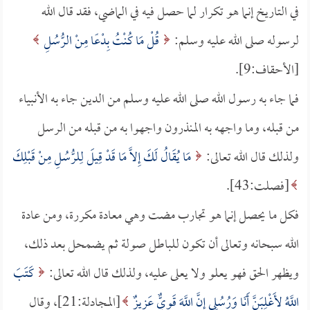
في التاريخ إنما هو تكرار لما حصل فيه في الماضي، فقد قال الله
لرسوله صلى الله عليه وسلم:
قُلْ مَا كُنْتُ بِدْعًا مِنْ الرُّسُلِ
[الأحقاف:9].
فما جاء به رسول الله صلى الله عليه وسلم من الدين جاء به الأنبياء
من قبله، وما واجهه به المنذرون واجهوا به من قبله من الرسل
ولذلك قال الله تعالى:
مَا يُقَالُ لَكَ إِلاَّ مَا قَدْ قِيلَ لِلرُّسُلِ مِنْ قَبْلِكَ
[فصلت:43].
فكل ما يحصل إنما هو تجارب مضت وهي معادة مكررة، ومن عادة
الله سبحانه وتعالى أن تكون للباطل صولة ثم يضمحل بعد ذلك،
ويظهر الحق فهو يعلو ولا يعلى عليه، ولذلك قال الله تعالى:
كَتَبَ
اللَّهُ لأَغْلِبَنَّ أَنَا وَرُسُلِي إِنَّ اللَّهَ قَوِيٌّ عَزِيزٌ
[المجادلة:21]، وقال