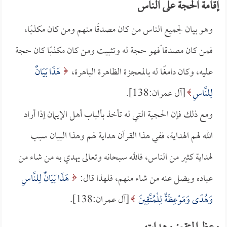
إقامة الحجة على الناس
وهو بيان لجميع الناس من كان مصدقًا منهم ومن كان مكذبًا،
فمن كان مصدقا ًفهو حجة له وتثبيت ومن كان مكذبًا كان حجة
عليه، وكان دامغًا له بالمعجزة الظاهرة الباهرة،
هَذَا بَيَانٌ
لِلنَّاسِ
[آل عمران:138].
ومع ذلك فإن الحجية التي له تأخذ بألباب أهل الإيمان إذا أراد
الله لهم الهداية، ففي هذا القرآن هداية لهم وهذا البيان سبب
لهداية كثير من الناس، فالله سبحانه وتعالى يهدي به من شاء من
عباده ويضل عنه من شاء منهم، فلهذا قال:
هَذَا بَيَانٌ لِلنَّاسِ
وَهُدًى وَمَوْعِظَةٌ لِلْمُتَّقِينَ
[آل عمران:138].