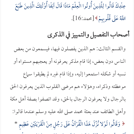
عِنْدِكَ قَالُوا لِلَّذِينَ أُوتُوا الْعِلْمَ مَاذَا قَالَ آنِفًا أُوْلَئِكَ الَّذِينَ طَبَعَ
اللَّهُ عَلَى قُلُوبِهِمْ
[محمد:16].
أصحاب التفصيل والتمييز في الذكرى
والقسم الثالث: هم الذين يفصلون فيها، فيسمعون من بعض
الناس دون بعض، إذا قام مذكر يعرفونه أو يعجبهم مستواه أو
نسبه أو شكله استمعوا إليه، وإذا قام غيره لم يطيقوا سماع
موعظته وذكراه، وهؤلاء هم مرضى القلوب الذين يعرفون الحق
بالرجال ولا يعرفون الرجال بالحق، وقد اتصفوا بصفة أهل مكة
وأهل الطائف عند بعثة محمد صلى الله عليه وسلم عندما قالوا:
وَقَالُوا لَوْلا نُزِّلَ هَذَا الْقُرْآنُ عَلَى رَجُلٍ مِنْ الْقَرْيَتَيْنِ عَظِيمٍ
*