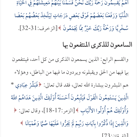
أَهُمْ يَقْسِمُونَ رَحْمَةَ رَبِّكَ نَحْنُ قَسَمْنَا بَيْنَهُمْ مَعِيشَتَهُمْ فِي الْحَيَاةِ
الدُّنْيَا وَرَفَعْنَا بَعْضَهُمْ فَوْقَ بَعْضٍ دَرَجَاتٍ لِيَتَّخِذَ بَعْضُهُمْ بَعْضًا
سُخْرِيًّا وَرَحْمَةُ رَبِّكَ خَيْرٌ مِمَّا يَجْمَعُونَ
[الزخرف:31-32].
السامعون للذكرى المنتفعون بها
والقسم الرابع: الذين يسمعون الذكرى من كل أحد، فينتفعون
بما فيها من الحق ويقبلونه ويردون ما فيها من الباطل، وهؤلاء
هم المبشرون ببشارة الله تعالى، فقد قال تعالى:
فَبَشِّرْ عِبَادِي
*
الَّذِينَ يَسْتَمِعُونَ الْقَوْلَ فَيَتَّبِعُونَ أَحْسَنَهُ أُوْلَئِكَ الَّذِينَ هَدَاهُمْ اللَّهُ
وَأُوْلَئِكَ هُمْ أُوْلُوا الأَلْبَابِ
[الزمر:17-18]، وقال تعالى:
وَالَّذِينَ إِذَا ذُكِّرُوا بِآيَاتِ رَبِّهِمْ لَمْ يَخِرُّوا عَلَيْهَا صُمًّا وَعُمْيَانًا
[الفرقان:73].