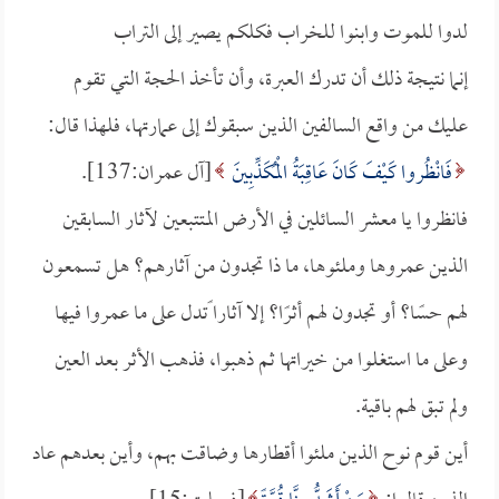
لدوا للموت وابنوا للخراب فكلكم يصير إلى التراب
إنما نتيجة ذلك أن تدرك العبرة، وأن تأخذ الحجة التي تقوم
عليك من واقع السالفين الذين سبقوك إلى عمارتها، فلهذا قال:
فَانْظُروا كَيْفَ كَانَ عَاقِبَةُ الْمُكَذِّبِينَ
[آل عمران:137].
فانظروا يا معشر السائلين في الأرض المتتبعين لآثار السابقين
الذين عمروها وملئوها، ما ذا تجدون من آثارهم؟ هل تسمعون
لهم حسًا؟ أو تجدون لهم أثرًا؟ إلا آثارا ًتدل على ما عمروا فيها
وعلى ما استغلوا من خيراتها ثم ذهبوا، فذهب الأثر بعد العين
ولم تبق لهم باقية.
أين قوم نوح الذين ملئوا أقطارها وضاقت بهم، وأين بعدهم عاد