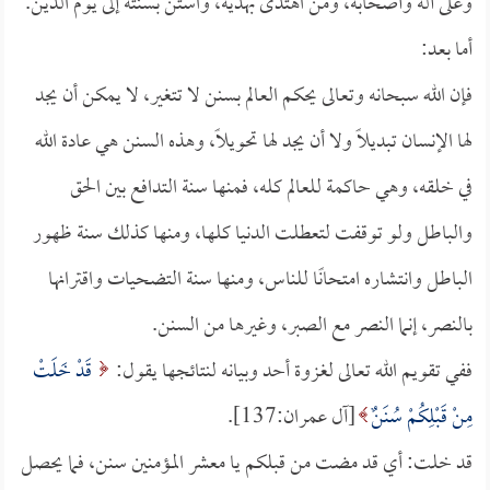
وعلى آله وأصحابه، ومن اهتدى بهديه، واستن بسنته إلى يوم الدين.
أما بعد:
فإن الله سبحانه وتعالى يحكم العالم بسنن لا تتغير، لا يمكن أن يجد
لها الإنسان تبديلًا ولا أن يجد لها تحويلاً، وهذه السنن هي عادة الله
في خلقه، وهي حاكمة للعالم كله، فمنها سنة التدافع بين الحق
والباطل ولو توقفت لتعطلت الدنيا كلها، ومنها كذلك سنة ظهور
الباطل وانتشاره امتحانًا للناس، ومنها سنة التضحيات واقترانها
بالنصر، إنما النصر مع الصبر، وغيرها من السنن.
ففي تقويم الله تعالى لغزوة أحد وبيانه لنتائجها يقول:
قَدْ خَلَتْ
مِنْ قَبْلِكُمْ سُنَنٌ
[آل عمران:137].
قد خلت: أي قد مضت من قبلكم يا معشر المؤمنين سنن، فما يحصل