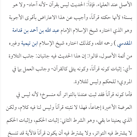
الأصل عند العلماء. فإذاً: الحديث ليس بقرآن -لأنه آحاد- ولا هو
بسنة؛ لأنها حكته قرآناً، وأجيب عن هذا الاعتراض بأقوى الأجوبة
وهو الذي اختاره شيخ الإسلام الإمام
عبد الله بن أحمد بن قدامة
المقدسي
) رحمه الله، وكذلك اختاره شيخ الإسلام
ابن تيمية
وغيره
من أئمة الأصول، قالوا: إن هذا الحديث فيه جانبان: جانب التلاوة
-أي: إثبات كونه قرآناً، وكونه يتلى كالقرآن- وجانب العمل بما في
المروي؛ للحكم وليس للتلاوة.
فأما كونه قرآناً فقد ثبت عندنا بالتواتر أنه منسوخ؛ لأنه ليس في
العرضة الأخيرة إجماعاً، فهذا لا نثبته قرآناً وليس لنا فيه كلام، ولكن
الذي يعنينا ما بقي، وهو الشرط الثاني: إثبات الحكم، وإثبات الحكم
لا يشترط فيه التواتر، ولا يشترط فيه أن يكون قرآناً فالآية قد تنسخ