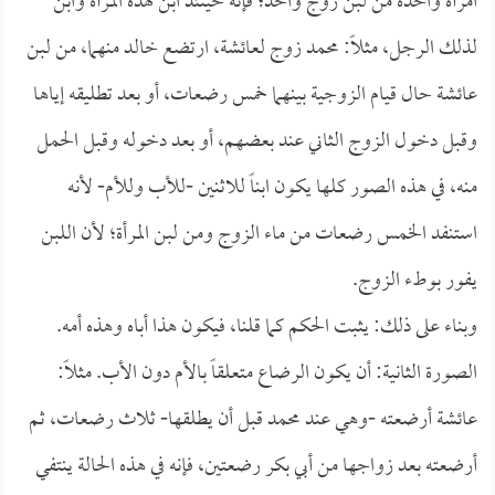
امرأة واحدة من لبن زوج واحد؛ فإنه حينئذ ابن لهذه المرأة وابن
لذلك الرجل، مثلاً: محمد زوج لعائشة، ارتضع خالد منهما، من لبن
عائشة حال قيام الزوجية بينهما خمس رضعات، أو بعد تطليقه إياها
وقبل دخول الزوج الثاني عند بعضهم، أو بعد دخوله وقبل الحمل
منه، في هذه الصور كلها يكون ابناً للاثنين -للأب وللأم- لأنه
استنفد الخمس رضعات من ماء الزوج ومن لبن المرأة؛ لأن اللبن
يفور بوطء الزوج.
وبناء على ذلك: يثبت الحكم كما قلنا، فيكون هذا أباه وهذه أمه.
الصورة الثانية: أن يكون الرضاع متعلقاً بالأم دون الأب. مثلاً:
عائشة أرضعته -وهي عند محمد قبل أن يطلقها- ثلاث رضعات، ثم
أرضعته بعد زواجها من أبي بكر رضعتين، فإنه في هذه الحالة ينتفي