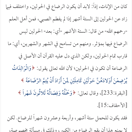
كان من الإناث، إذاً: لابد أن يكون الرضاع في الحولين، واختلف فيما
زاد عن الحولين إلى الستة أشهر إذا لم يفطم الصبي، فمن أهل العلم
-رحمهم الله- من قال: الستة الأشهر -أي: بعد- الحولين ليس
الرضاع فيها بمؤثر. ومنهم من تسامح في الشهر والشهرين، أي: ما
قارب تمام الحولين، ولكن الذي دل عليه القرآن أن الأصل في
الرضاعة أن تكون في الحولين؛ لأن الله تعالى يقول:
وَالْوَالِدَاتُ
يُرْضِعْنَ أَوْلادَهُنَّ حَوْلَيْنِ كَامِلَيْنِ لِمَنْ أَرَادَ أَنْ يُتِمَّ الرَّضَاعَةَ
[البقرة:233]، وقال تعالى:
وَحَمْلُهُ وَفِصَالُهُ ثَلاثُونَ شَهْراً
[الأحقاف:15].
فقد يكون للحمل ستة أشهر، وأربعة وعشرون شهراً للرضاع. لكن
لا يمنع هذا أن يقع الرضاع من الكبير، وذلك في مسألةٍ مخصوصة،