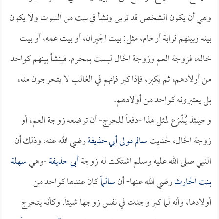
وهي أن يكون الشخص قد تربى ونشأ في بيت من البيوت ولا يكون
بينه وبينهم قرابة أرحام، مثل: بيت الجيران، أو بيت عمه، أو بيت
خاله، فزوجة العم وزوجة الخال ليست بمحرم. فينشأ بينهم كواحد
من أولادهم، ثم يكبر، فإذا كبر فإنهم في الغالب لا يتحرجون منه،
بل يعتبرونه كواحد من أولادهم.
وحينئذ يُشْرَع لمثل هذا -دفعاً للحرج- أن ترضعه زوجة العم، أو
زوجة الخال، لحديث
سالم مولى أبي حذيفة
رضي الله عنه، وذلك أن
النبي صلى الله عليه وسلم اشتكت له زوجة
أبي حذيفة
-وهي
سهلة
بنت الحارث
رضي الله عنها- أن
سالماً
كان عندها كواحد من
أولادها، وأنه لما كبر وجدت في نفس زوجها شيئاً. وكأنه يتحرج