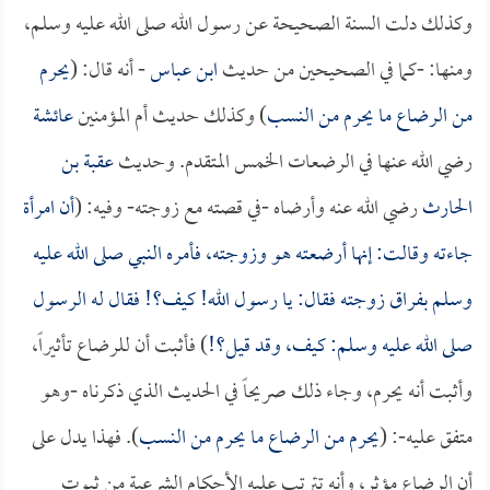
وكذلك دلت السنة الصحيحة عن رسول الله صلى الله عليه وسلم،
ومنها: -كما في الصحيحين من حديث
ابن عباس
- أنه قال: (
يحرم
من الرضاع ما يحرم من النسب
) وكذلك حديث أم المؤمنين
عائشة
رضي الله عنها في الرضعات الخمس المتقدم. وحديث
عقبة بن
الحارث
رضي الله عنه وأرضاه -في قصته مع زوجته- وفيه: (
أن امرأة
جاءته وقالت: إنها أرضعته هو وزوجته، فأمره النبي صلى الله عليه
وسلم بفراق زوجته فقال: يا رسول الله! كيف؟! فقال له الرسول
صلى الله عليه وسلم: كيف، وقد قيل؟!
) فأثبت أن للرضاع تأثيراً،
وأثبت أنه يحرم، وجاء ذلك صريحاً في الحديث الذي ذكرناه -وهو
متفق عليه-: (
يحرم من الرضاع ما يحرم من النسب
). فهذا يدل على
أن الرضاع مؤثر، وأنه تترتب عليه الأحكام الشرعية من ثبوت