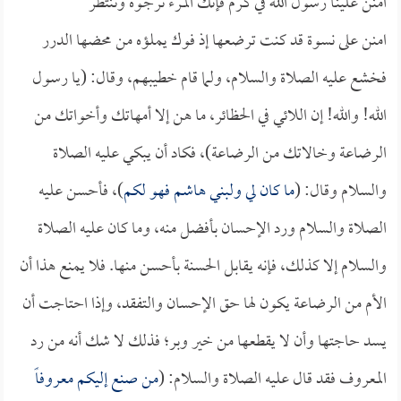
امنن علينـا رسول الله في كـرم فإنك المـرء نرجـوه وننتظر
امنن على نسوة قد كنت ترضعها إذ فوك يملؤه من محضها الدرر
فخشع عليه الصلاة والسلام، ولما قام خطيبهم، وقال: (يا رسول
الله! والله! إن اللائي في الحظائر، ما هن إلا أمهاتك وأخواتك من
الرضاعة وخالاتك من الرضاعة)، فكاد أن يبكي عليه الصلاة
والسلام وقال: (
ما كان لي ولبني هاشم فهو لكم
)، فأحسن عليه
الصلاة والسلام ورد الإحسان بأفضل منه، وما كان عليه الصلاة
والسلام إلا كذلك، فإنه يقابل الحسنة بأحسن منها. فلا يمنع هذا أن
الأم من الرضاعة يكون لها حق الإحسان والتفقد، وإذا احتاجت أن
يسد حاجتها وأن لا يقطعها من خير وبر؛ فذلك لا شك أنه من رد
المعروف فقد قال عليه الصلاة والسلام: (
من صنع إليكم معروفاً