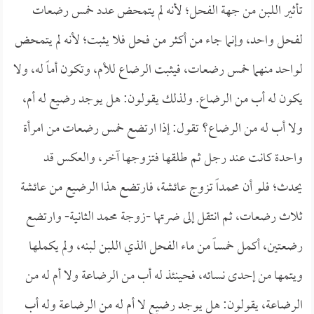
تأثير اللبن من جهة الفحل؛ لأنه لم يتمحض عدد خمس رضعات
لفحل واحد، وإنما جاء من أكثر من فحل فلا يثبت؛ لأنه لم يتمحض
لواحد منهما خمس رضعات، فيثبت الرضاع للأم، وتكون أماً له، ولا
يكون له أب من الرضاع. ولذلك يقولون: هل يوجد رضيع له أم،
ولا أب له من الرضاع؟ تقول: إذا ارتضع خمس رضعات من امرأة
واحدة كانت عند رجل ثم طلقها فتزوجها آخر، والعكس قد
يحدث؛ فلو أن محمداً تزوج عائشة، فارتضع هذا الرضيع من عائشة
ثلاث رضعات، ثم انتقل إلى ضرتها -زوجة محمد الثانية- وارتضع
رضعتين، أكمل خمساً من ماء الفحل الذي اللبن لبنه، ولم يكملها
ويتمها من إحدى نسائه، فحينئذ له أب من الرضاعة ولا أم له من
الرضاعة، يقولون: هل يوجد رضيع لا أم له من الرضاعة وله أب