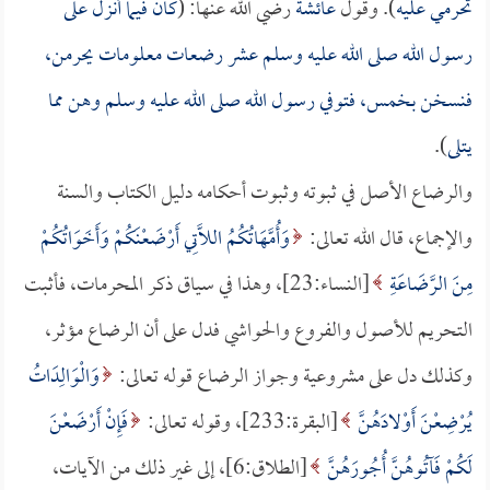
تحرمي عليه
). وقول
عائشة
رضي الله عنها: (
كان فيما أنزل على
رسول الله صلى الله عليه وسلم عشر رضعات معلومات يحرمن،
فنسخن بخمس، فتوفي رسول الله صلى الله عليه وسلم وهن مما
يتلى
).
والرضاع الأصل في ثبوته وثبوت أحكامه دليل الكتاب والسنة
والإجماع، قال الله تعالى:
وَأُمَّهَاتُكُمُ اللَّاتِي أَرْضَعْنَكُمْ وَأَخَوَاتُكُمْ
مِنَ الرَّضَاعَةِ
[النساء:23]، وهذا في سياق ذكر المحرمات، فأثبت
التحريم للأصول والفروع والحواشي فدل على أن الرضاع مؤثر،
وكذلك دل على مشروعية وجواز الرضاع قوله تعالى:
وَالْوَالِدَاتُ
يُرْضِعْنَ أَوْلادَهُنَّ
[البقرة:233]، وقوله تعالى:
فَإِنْ أَرْضَعْنَ
لَكُمْ فَآتُوهُنَّ أُجُورَهُنَّ
[الطلاق:6]، إلى غير ذلك من الآيات،