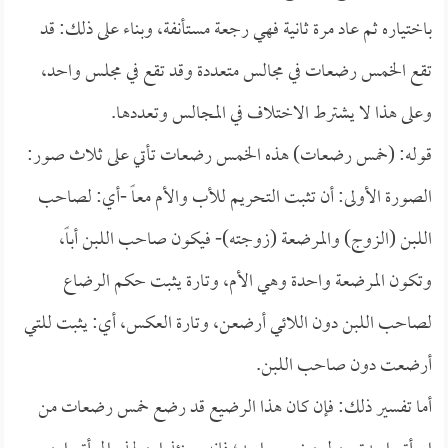
باختياره ثم عاد مرة ثانية فهي رجعة مستأنفة، وبناء على ذلك: قد
تقع الخمس رضعات في مجالس متعددة وقد تقع في مجلس واحد،
وعلى هذا لا يشترط الاختلاف في المجالس وتعددها.
قوله: (خمس رضعات) هذه الخمس رضعات تأتي على ثلاث صور:
الصورة الأولى: أن تثبت التحريم للأب والأم معاً -أي: لصاحب
اللبن (الزوج) والمرضعة (زوجته)- فيكون صاحب اللبن أباً،
وتكون المرضعة واحدة وهي الأم، وتارة يثبت حكم الرضاع
لصاحب اللبن دون اللائي أرضعن، وتارة العكس، أي: يثبت للتي
أرضعت دون صاحب اللبن.
أما تفسير ذلك: فإن كان هذا الرضيع قد رضع خمس رضعات من