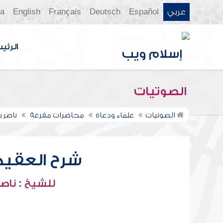
عربي
Español
Deutsch
Français
English
ia
الرئي
الصوتيات
الصوتيات
علماء ودعاة
محاضرات مفرغة
ناصر 
شرح العقيدة 
للشيخ : ناصر