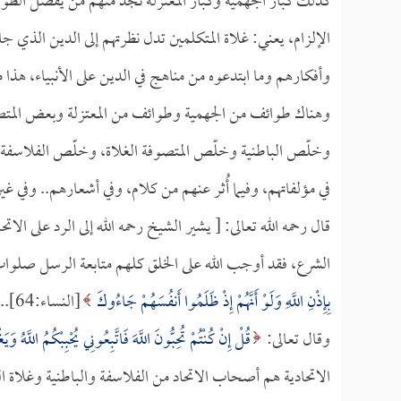
كذلك كبار الجهمية وكبار المعتزلة نجد منهم من يفضل الطوا
الإلزام، يعني: غلاة المتكلمين تدل نظرتهم إلى الدين الذي ج
وأفكارهم وما ابتدعوه من مناهج في الدين على الأنبياء، هذا م
وهناك طوائف من الجهمية وطوائف من المعتزلة وبعض المتص
وخلّص الباطنية وخلّص المتصوفة الغلاة، وخلّص الفلاسفة 
في مؤلفاتهم، وفيما أُثر عنهم من كلام، وفي أشعارهم.. وفي غ
قال رحمه الله تعالى: [ يشير الشيخ رحمه الله إلى الرد على ال
الشرع، فقد أوجب الله على الخلق كلهم متابعة الرسل صلوات 
بِإِذْنِ اللَّهِ وَلَوْ أَنَّهُمْ إِذْ ظَلَمُوا أَنفُسَهُمْ جَاءُوكَ
[النساء:64].. إلى أن قال:
وقال تعالى:
قُلْ إِنْ كُنْتُمْ تُحِبُّونَ اللَّهَ فَاتَّبِعُونِي يُحْبِبْكُمُ اللَّهُ و
الاتحادية هم أصحاب الاتحاد من الفلاسفة والباطنية وغلاة 