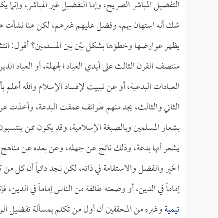
التفضيل المباشر الصريح، وإما التفضيل غير المباشر، وإنما ي
شك أنه استهان بهم، وفضل عليهم غيرهم، لكن هنا نشأت هذه ا
يظهر عوارضها وخطؤها بشكل بيّن بين المسلمين؟ أقول: انتشر
منتصف القرن الثالث على أيدي العباد الجهلة، أو العباد ال
العبادات البدعية، أو عن تبييت لإفساد الإسلام والله أعلم 
الثاني والثالث، يجد منهم طوائف عمقت البدعة، وأخذت عن ال
بشعار المسلمين وبالصبغة الإسلامية، وقد يكون ممن ينتسبون 
يشعر أنها بدعة، وذلك ناتج عن جهله، وعن بعده عن مناهج ا
الخير والفضل والاستقامة في ذاته، لكن نجد دائماً أن كل م
إماماً في الدين، أو وضعته طائفة من الناس إماماً في الدين
تيمية
وغيره من المحققين أن أول من تكلم بمسألة تفضيل الول