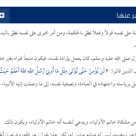
ر عنها
نة على نفسه قولاً وفعلاً نطق بالحكمة، ومن أمر الهوى على نفسه نطق بالبد
.
رسول صلى الله عليه وسلم، كان يعمل بإرادة نفسه، فيكون متبعاً لهواه بغير ه
 الذين قالوا:
لَنْ نُؤْمِنَ حَتَّى نُؤْتَى مِثْلَ مَا أُوتِيَ رُسُلُ اللَّهِ اللَّهُ أَعْلَمُ حَيْث
ن أنه يصل برياسته واجتهاده في العبادة، وتصفية نفسه، إلى ما وصلت إليه الأنبياء 
 من مشكاة خاتم الأولياء، ويدعي لنفسه أنه خاتم الأولياء، ويكون ذلك
جب بنفسه، ليس له صانع مباين له، لكن هذا يقول: هو الله، وفرعون أظ