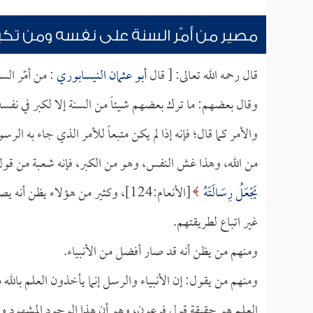
مصير من أمّر السنة على نفسه ومن تكب
قال رحمه الله تعالى: [ قال
أبو عثمان النيسابوري
: من أمّر الس
وقال بعضهم: ما ترك بعضهم شيئاً من السنة إلا لكبر في نفسه
والأمر كما قال؛ فإنه إذا لم يكن متبعاً للأمر الذي جاء به ال
من الله، وهذا غش النفس، وهو من الكبر، فإنه شعبة من قول
يَجْعَلُ رِسَالَتَهُ
[الأنعام:124]، وكثير من هؤلاء يظ
غير اتباع لطريقتهم.
ومنهم من يظن أنه قد صار أفضل من الأنبياء.
ومنهم من يقول: إن الأنبياء والرسل إنما يأخذون العلم بالله
العلم هو حقيقة قول فرعون، وهو أن هذا الوجود المشهود وا