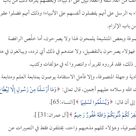
ئف من الفلاسفة والعقلانيين على الأنبياء، وبعضهم يلزمه ذلك من باب
اء به الرسل على أنهم يفضلون أنفسهم على الأنبياء؛ وذلك أنهم فضلوا عقول
ن باب الإلزام.
وفة وبعض المتشيعة يلمحون لهذا ولا يصرحون، أما خلّص الرافضة
فهؤلاء يصرحون بالتفضيل، ولا عندهم في ذلك أي تردد، ويبالغون في هذ
ير ذلك، فقد قرروه تقريراً، وانتصروا له في مؤلفات وكتب.
اتحادية وجهلة المتصوفة، وإلا فأهل الاستقامة يوصون بمتابعة العلم ومتابعة
الله وسلامه عليهم أجمعين، قال تعالى:
وَمَا أَرْسَلْنَا مِنْ رَسُولٍ إِلَّا لِيُطَاع
وَيُسَلِّمُوا تَسْلِيمًا
[النساء:65].
َيَغْفِرْ لَكُمْ ذُنُوبَكُمْ وَاللَّهُ غَفُورٌ رَحِيمٌ
[آل عمران:31] ].
الصوفية، وهؤلاء كلهم مذهبهم واحد، يختلفون فقط في التعبيرات عن