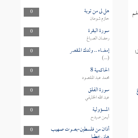
هل لى من توبة
0
هم
حازم شومان
سورة البقرة
0
رمضان الصباغ
إمضاء .. ولدك المقصر
ا
0
(...)
الحاكمية 8
0
محمد عبد المقصود
سورة الفلق
َ
0
عبد الله الخليفي
المسؤولية
0
أيمن صيدح
أذان من فلسطين-بصوت صهيب
0
هاني خطبا