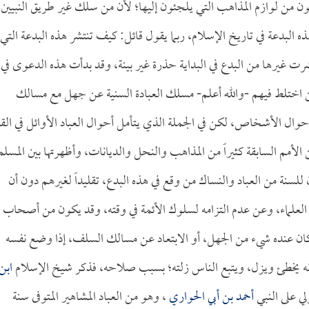
كون من لوازم المذاهب التي يلجئون إليها؛ لأن من سلك غير طريق النبيين 
لبدعة في تاريخ الإسلام، ربما يقول قائل: كيف تنتشر هذه البدعة التي
ت غيرها من البدع في البداية حذرة غير بينة، وقد بدأت هذه الدعوى في
ذين اختلط فيهم -والله أعلم- مسلك العبادة السنية عن جهل مع مسالك
بأحوال الأشخاص، لكن في الجملة الذي يتأمل أحوال العباد الأوائل في الق
أمم السابقة كثيراً من المذاهب والنحل والديانات، وأظهرتها بين المسلم
للسنة من العباد والنساك من وقع في هذه البدع، تقليداً لغيرهم دون أن
لعلماء، وعن عدم التزامه لسلوك الأئمة في وقته، وقد يكون من أصحاب
ن كان عنده شيء من الجهل، أو الابتعاد عن مسالك السلف، إذا وضع نفسه
، فإنه يخطئ ويزل، ويتبع الناس زلته؛ بسبب صلاحه، فذكر شيخ الإسلام
ابن
ي على النبي
أحمد بن أبي الحواري
، وهو من العباد المشاهير المتوفى سنة