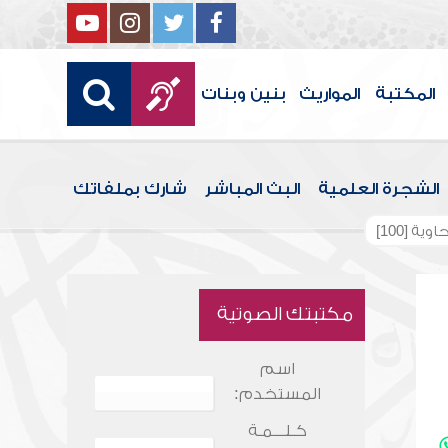
المكتبة
المواريث
بنين وبنات
الشجرة العلمية
البث المباشر
شارك بملفاتك
ة [100]
مكتبتك الصوتية
اسم
المستخدم:
كـلـــمـة