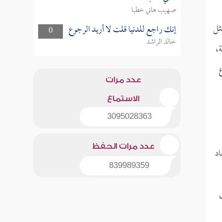
صهيب هاني خطبا
ثل
إنك راجع للدنيا قلت لا أريد الرجوع
0
خالد الراشد
،
ع
عدد مرات
الاستماع
3095028363
عدد مرات الحفظ
اد
839989359