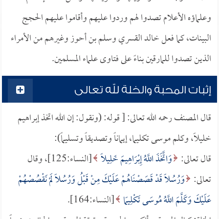
وعلماؤه الأعلام تصدوا لهم وردوا عليهم وأقاموا عليهم الحجج
البينات، كما فعل خالد القسري وسلم بن أحوز وغيرهم من الأمراء
الذين تصدوا للمارقين بناءً على فتاوى علماء المسلمين.
إثبات المحبة والخلة لله تعالى
قال المصنف رحمه الله تعالى: [ قوله: (ونقول: إن الله اتخذ إبراهيم
خليلاً، وكلم موسى تكليما، إيماناً وتصديقاً وتسليماً):
قال تعالى:
وَاتَّخَذَ اللَّهُ إِبْرَاهِيمَ خَلِيلًا
[النساء:125]، وقال
تعالى:
وَرُسُلًا قَدْ قَصَصْنَاهُمْ عَلَيْكَ مِنْ قَبْلُ وَرُسُلًا لَمْ نَقْصُصْهُمْ
عَلَيْكَ وَكَلَّمَ اللَّهُ مُوسَى تَكْلِيمًا
[النساء:164].