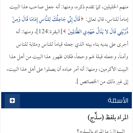
منهم الخليلين، كما تقدم ذكره، ومنها: أنه جعل صاحب هذا البيت
إماماً للناس، قال تعالى:
قَالَ إِنِّي جَاعِلُكَ لِلنَّاسِ إِمَامًا قَالَ وَمِنْ
ذُرِّيَّتِي قَالَ لا يَنَالُ عَهْدِي الظَّالِمِينَ
[البقرة:124]، ومنها: أنه
أجرى على يديه بناء بيته الذي جعله قياماً للناس ومثابة للناس
وأمناً، وجعله قبلة لهم وحجاً، فكان ظهور هذا البيت من أهل هذا
البيت الأكرمين، ومنها: أنه أمر عباده أن يصلوا على أهل هذا البيت،
إلى غير ذلك من الخصائص ].
الأسئلة
المراد بلفظ (سذَّج)
السؤال: ما المراد بالسذج؟