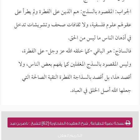
الجواب: المقصود بالسذج: هم الذين على الفطرة ولم يطرأ على
عقولهم علوم فلسفية، ولا ثقافات صحف وتشويشات تدخل
في أذهان الناس ما ليس من الحق.
فالساذج: هو الباقي -كما خلقه الله عز وجل- على الفطرة،
وليس المقصود بالسذج المغفلين كما يفهم بعض الناس، ولا
أقصد هذا، بل أقصد بالسذاجة الفطرة النقية الصالحة التي
جعلها الله أصل الخلق في العباد.
نسخة نصية للطباعة , شرح العقيدة الطحاوية [62] للشيخ : ناصر بن عبد
الكريم العقل