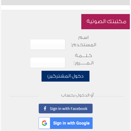
مكتبتك الصوتية
اسم
المستخدم:
كـلـــمـة
الـمـــــرور:
دخول المشتركين
أو الدخول بحساب