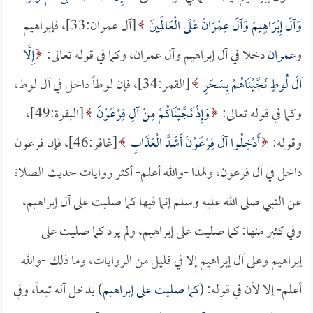
وَآلَ إِبْرَاهِيمَ وَآلَ عِمْرَانَ عَلَى الْعَالَمِينَ
[آل عمران:33]، فإبراهيم
و
عمران
دخلا في آل إبراهيم وآل عمران، وكما في قوله تعالى:
إِلَّا
آلَ لُوطٍ نَجَّيْنَاهُمْ بِسَحَرٍ
[القمر:34]، فإن لوطاً داخل في آل لوط،
وكما في قوله تعالى:
وَإِذْ نَجَّيْنَاكُمْ مِنْ آلِ فِرْعَوْنَ
[البقرة:49]،
وقوله:
أَدْخِلُوا آلَ فِرْعَوْنَ أَشَدَّ الْعَذَابِ
[غافر:46]، فإن فرعون
داخل في آل فرعون، ولهذا -والله أعلم- أكثر روايات حديث الصلاة
عن النبي صلى الله عليه وسلم إنما فيها كما صليت على آل إبراهيم،
وفي كثير منها: كما صليت على إبراهيم، ولم يرد كما صليت على
إبراهيم وعلى آل إبراهيم إلا في قليل من الروايات، وما ذلك -والله
أعلم- إلا لأن في قوله: (
كما صليت على إبراهيم
) يدخل آله تبعاً، وفي