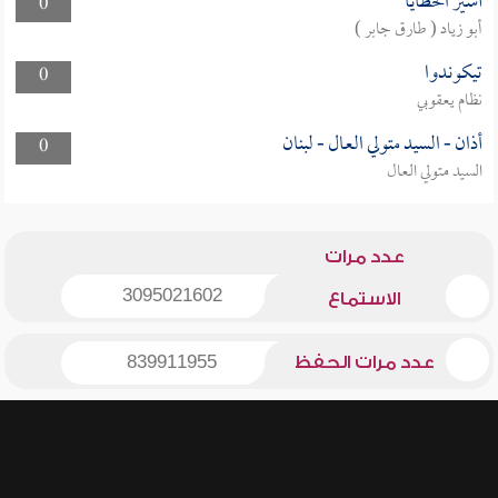
أسير الخطايا
0
أبو زياد ( طارق جابر )
تيكوندوا
0
نظام يعقوبي
أذان - السيد متولي العال - لبنان
0
السيد متولي العال
عدد مرات
3095021602
الاستماع
عدد مرات الحفظ
839911955