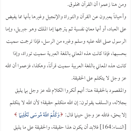
ومن هنا زعموا أن القرآن مخلوق.
وأحياناً يعبرون عن القرآن والتوراة والإنجيل وغيرها بأنها مما يفيض
على العباد، أو أنها معانٍ نفسية ثم يترجمها إما الملك وهو جبريل، وإما
الرسول صلى الله عليه وسلم وغيره من الرسل، فإذا ترجمت سميت
بحسبها، فإذا كانت هذه المعاني باللغة العبرية سميت توراة، وإذا
كانت هذه المعاني باللغة العربية سميت قرآناً، وهكذا، فزعموا أن الله
عز وجل لا يتكلم على الحقيقة.
والمقصود بالحقيقة هنا: أنهم أنكروا الكلام لله عز وجل بما يليق
بجلاله، والسلف يقولون: إن الله متكلم حقيقة؛ لأن الله لا يتكلم
إلا بحق، فالله عز وجل حينما قال:
وَكَلَّمَ اللَّهُ مُوسَى تَكْلِيمًا
[النساء:164] فلابد أن يكون هذا حقيقة، والحقيقة على ما يليق