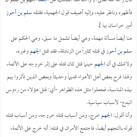
قال رحمه الله تعالى: [ وأخذ هذا المذهب عن
الجعد
الجهم بن صفوان
فأظهره وناظر عليه، وإليه أضيف قول الجهمية، فقتله
سلم بن أحوز
أمير خراسان بها ].
هنا أيضاً مسألة مهمة، وهي أيضاً تشمل ما سبق، وهي الحكم على
سلم بن أحوز
في قتله كثيراً من الزنادقة، فقد قتل
الجهم
وغيره،
ولاشك في أن
الجهم
حينما قتل كان قتله على إثر خروجه على الأئمة،
ولهذا فرح بعض أهل الأهواء قديماً وحديثاً وبعض الذين تأثروا بهم
بهذه المناسبة، فجعلوا مثل هذه الظواهر -أي: قتل هؤلاء من رءوس
البدع- لأسباب سياسية.
وأنا أقول:
الجهم
خرج، ومن أسباب قتله خروجه، ومن أسباب قتله
قوله بالتجهم أيضاً، فاجتمع الأمران في قتله: أنه خرج على الأئمة،