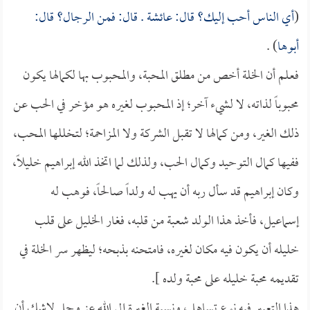
(
أي الناس أحب إليك؟ قال:
عائشة
. قال: فمن الرجال؟ قال:
أبوها
) .
فعلم أن الخلة أخص من مطلق المحبة، والمحبوب بها لكمالها يكون
محبوباً لذاته، لا لشيء آخر؛ إذ المحبوب لغيره هو مؤخر في الحب عن
ذلك الغير، ومن كمالها لا تقبل الشركة ولا المزاحمة؛ لتخللها المحب،
ففيها كمال التوحيد وكمال الحب، ولذلك لما اتخذ الله إبراهيم خليلاً،
وكان إبراهيم قد سأل ربه أن يهب له ولداً صالحاً، فوهب له
إسماعيل، فأخذ هذا الولد شعبة من قلبه، فغار الخليل على قلب
خليله أن يكون فيه مكان لغيره، فامتحنه بذبحه؛ ليظهر سر الخلة في
تقديمه محبة خليله على محبة ولده ].
هذا التعبير فيه نوع تساهل، ونسبة الغيرة إلى الله عز وجل لاشك أن