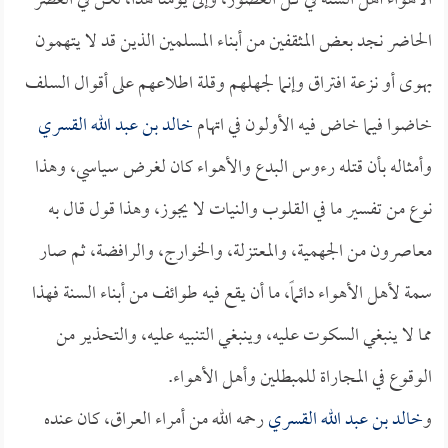
الأهواء أهل السنة في كل العصور، وإلى يومنا هذا، لكن في العصر
الحاضر نجد بعض المثقفين من أبناء المسلمين الذين قد لا يتهمون
بهوى أو نزعة افتراق وإنما لجهلهم وقلة اطلاعهم على أقوال السلف
خاضوا فيما خاض فيه الأولون في اتهام
خالد بن عبد الله القسري
وأمثاله بأن قتله رءوس البدع والأهواء كان لغرض سياسي، وهذا
نوع من تفسير ما في القلوب والنيات لا يجوز، وهذا قول قال به
معاصرون من الجهمية، والمعتزلة، والخوارج، والرافضة، ثم صار
سمة لأهل الأهواء دائماً، ما أن يقع فيه طوائف من أبناء السنة فهذا
مما لا ينبغي السكوت عليه، وينبغي التنبيه عليه، والتحذير من
الوقوع في المجاراة للمبطلين وأهل الأهواء.
و
خالد بن عبد الله القسري
رحمه الله من أمراء العراق، كان عنده