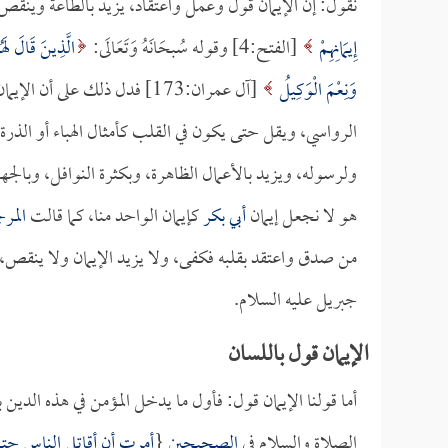
نقول: إن الإيمان قول وعمل واعتقاد، يزيد بالطاعة وينقص بالم
إِيمَانِهِمْ
[الفتح:4] وقوله سُبحَانَهُ وَتَعَالَى:
الَّذِينَ قَالَ لَه
وَنِعْمَ الْوَكِيلُ
[آل عمران:173] فدل ذلك على 
الرواسي، ويقل حتى يكون في القلب كأمثال الهباء أو الذرة،
ولرسوله، ويزيد بالأعمال الظاهرة، وبكثرة النوافل، وبالجها
هو لا نجعل إيمان
أبي بكر
كإيمان الواحد منا، كما قالت
المرج
من صدق واعتقد بقلبه فكفى، ولا يزيد الإيمان ولا ينقص، وق
جبريل عليه السلام.
الإيمان قول باللسان
أما قولنا الإيمان قول: فأول ما يدخل المؤمن في هذه الدين بش
الصلاة والسلام في
الصحيحين
{
أمرت أن أقاتل الناس حتى 