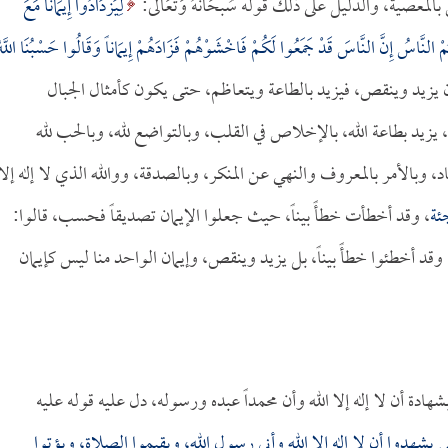
عصية، والدليل على ذلك قوله سُبحَانَهُ وَتَعَالَى:
لِيَزْدَادُوا إِيمَاناً مَعَ
ُمْ النَّاسُ إِنَّ النَّاسَ قَدْ جَمَعُوا لَكُمْ فَاخْشَوْهُمْ فَزَادَهُمْ إِيمَاناً وَقَالُوا حَسْبُنَا اللَّه
أن الإيمان يزيد وينقص، فيزيد بالطاعة ويتعاظم، حتى يكون كأمثال الجبال
 يزيد بطاعة الله، بالإخلاص في القلب، وبالتواضع لله، وبالحب لله
د، وبالأمر بالمعروف والنهي عن المنكر، وبالصدقة، ووالله الذي لا إله إلا
ئة
، وقد أخطأت خطأً بيناً، حيث جعلوا الإيمان تصديقاً فحسب، قالوا:
د أخطئوا خطأً بيناً، بل يزيد وينقص، وإيمان الواحد منا ليس كإيمان
هادة أن لا إله إلا الله وأن محمداً عبده ورسوله، دل عليه قوله عليه
يشهدوا أن لا إله إلا الله وأني رسول الله، ويقيموا الصلاة، ويؤتوا