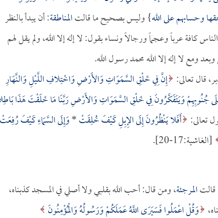
قها وحسابهم على الله
} وليس بصحيح ما قالت
المناطقة
: أن يبدأ بالنظر
 كافة عرباً وعجماً ورجالاً ونساء بقول: لا إله إلا الله، ولم يقل لهم
بعد ومع لا إله إلا الله محمد رسول الله.
بر، قال تعالى:
إِنَّ فِي خَلْقِ السَّمَوَاتِ وَالأَرْضِ وَاخْتِلافِ اللَّيْلِ وَالنَّهَارِ
َعَلَى جُنُوبِهِمْ وَيَتَفَكَّرُونَ فِي خَلْقِ السَّمَوَاتِ وَالأَرْضِ رَبَّنَا مَا خَلَقْتَ هَذَا بَاطِلا
أَفَلا يَنْظُرُونَ إِلَى الإِبِلِ كَيْفَ خُلِقَتْ
*
وَإِلَى السَّمَاءِ كَيْفَ رُفِعَتْ
[الغاشية:17-20].
ا قالت
المرجئة
، ومن قال: أحب الله بقلبي ولا أصلي في المسجد كذبناه،
اه،
وَقُلْ اعْمَلُوا فَسَيَرَى اللَّهُ عَمَلَكُمْ وَرَسُولُهُ وَالْمُؤْمِنُونَ