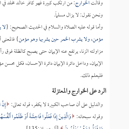
وقالت
الخوارج
: من ارتكب كبيرة فهو كافر خالد مخلد في ال
ونحن نقول: لا يزال مسلماً.
وأما قوله عليه الصلاة والسلام في الحديث الصحيح: {
لا 
مؤمن، ولا يشرب الخمر حين يشربها وهو مؤمن
} فالمعنى أ
مزاولته الزنا، يرتفع عنه الإيمان حتى يصبح كالظلة فوق رأ
الإيمان، وداخل دائرة الإيمان دائرة الإحسان، فكل مح
فليعلم ذلك.
الرد على الخوارج والمعتزلة
والدليل على أن صاحب الكبيرة لا يكفر، قوله تعالى:
إِنَّ 
وقوله سبحانه:
وَالَّذِينَ إِذَا فَعَلُوا فَاحِشَةً أَوْ ظَلَمُوا أَنْفُسَهُمْ