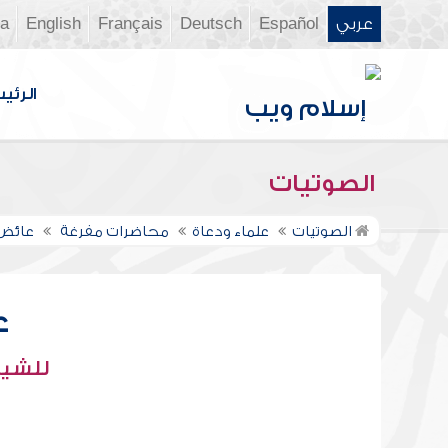
عربي
Español
Deutsch
Français
English
ia
الرئي
الصوتيات
الصوتيات
علماء ودعاة
محاضرات مفرغة
عائض 
ع
للشيخ