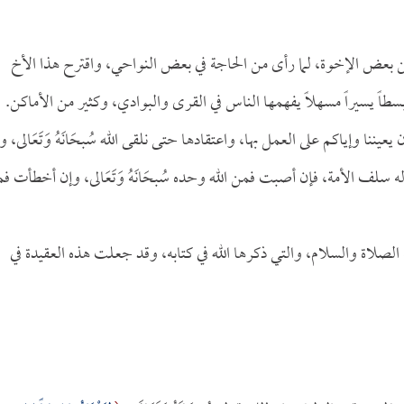
 من بعض الإخوة، لما رأى من الحاجة في بعض النواحي، واقترح هذا الأخ
بسطاً يسيراً مسهلاً يفهمها الناس في القرى والبوادي، وكثير من الأماكن.
نا وإياكم على العمل بها، واعتقادها حتى نلقى الله سُبحَانَهُ وَتَعَالى، و
لف الأمة، فإن أصبت فمن الله وحده سُبحَانَهُ وَتَعَالى، وإن أخطأت ف
 الصلاة والسلام، والتي ذكرها الله في كتابه، وقد جعلت هذه العقيدة في