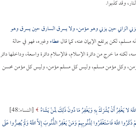
نار، وقد كذبوا.
يزني الزاني حين يزني وهو مؤمن، ولا يسرق السارق حين يسرق وهو
نه مسلم، لكن يرتفع الإيمان عنه، كما قال
عطاء
وغيره، فهو في حالة
سه، لكنه ما خرج من دائرة الإسلام، فالإسلام دائرة واسعة، وداخلها دائرة
سن مؤمن، وكل مؤمن مسلم، وليس كل مسلم مؤمن، وليس كل مؤمن محسن
اللَّهَ لا يَغْفِرُ أَنْ يُشْرَكَ بِهِ وَيَغْفِرُ مَا دُونَ ذَلِكَ لِمَنْ يَشَاءُ
[النساء:48]
 ذَكَرُوا اللَّهَ فَاسْتَغْفَرُوا لِذُنُوبِهِمْ وَمَنْ يَغْفِرُ الذُّنُوبَ إِلاَّ اللَّهُ وَلَمْ يُصِرُّوا عَلَى