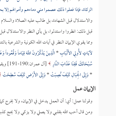
الزكاة، فإذا فعلوا ذلك عصموا مني دماءهم وأموالهم إلا بح
والاستدلال قبل الشهادة، بل طالب عليه الصلاة والسلام الناس
قبل ذلك: انظروا واستدلوا، بل يأتي النظر والاستدلال قبل و
ومما يقوي الإيمان النظر في آيات الله الكونية والشرعية بالتد
لآيَاتٍ لأُولِي الأَلْبَابِ
*
الَّذِينَ يَذْكُرُونَ اللَّهَ قِيَاماً وَقُعُوداً و
سُبْحَانَكَ فَقِنَا عَذَابَ النَّارِ
[آل عمران:190-191] ويقول تعالى:
*
وَإِلَى الْجِبَالِ كَيْفَ نُصِبَتْ
*
وَإِلَى الأَرْضِ كَيْفَ سُطِحَتْ
الإيمان عمل
وقولنا عمل: أي: أن العمل يدخل في الإيمان، ولا يخرج كم
ومن قال أحب الله بقلبي ولا يصلي ولا يزكي ولا يحج كذبن