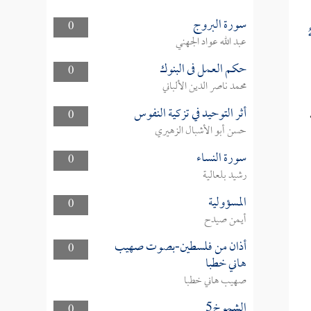
سورة البروج
0
ُ
عبد الله عواد الجهني
حكم العمل فى البنوك
0
محمد ناصر الدين الألباني
أثر التوحيد في تزكية النفوس
0
حسن أبو الأشبال الزهيري
سورة النساء
0
رشيد بلعالية
المسؤولية
0
أيمن صيدح
أذان من فلسطين-بصوت صهيب
0
هاني خطبا
صهيب هاني خطبا
الشموخ5
0