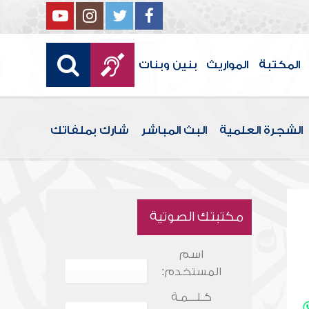
المكتبة
المواريث
بنين وبنات
الشجرة العلمية
البث المباشر
شارك بملفاتك
مكتبتك الصوتية
اسم
المستخدم:
كـلـــمـة