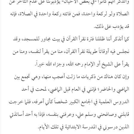
وأتذكر أنهم كانوا -في بعض الأحيان- يؤدبوننا على عدم التأخر عن
الصلاة ولو لركعة واحدة، فمن فاتته ركعة واحدة في الصلاة، فإنه
قد يؤدب على ذلك.
كما أتذكر أننا ظللنا فترة نقرأ القرآن في بيت مجاور للمسجد، وقد
نجلس فيه أوقاتاً طويلة نقرأ القرآن، منا من يقرأ لنفسه، ومنا من
يقرأ على الشيخ أو الإمام رحمه الله، وجزاه الله خيراً.
وإن كان هناك من ذكريات ما زلت أعجب منها، وهي تجمع بين
الماضي والحاضر؛ فإنني في العام قبل الماضي، لمحت في أحد
الدروس العلمية في الجامع الكبير شخصاً كأني أعرفه، فلما خرجت
قابلني وصافحني وسلم علي، وعرفني بنفسه، فإذا به أحد أساتذتي
الذين درسوني في المدرسة الابتدائية في تلك الأيام.