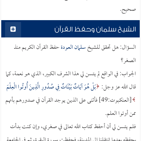
صحيح.
الشيخ سلمان وحفظ القرآن
السؤال: هل تحقق للشيخ
سلمان العودة
حفظ القرآن الكريم منذ
الصغر؟
الجواب: في الواقع لم يتسن لي هذا الشرف الكبير، الذي هو نعمة، كما
قال الله عز وجل:
بَلْ هُوَ آيَاتٌ بَيِّنَاتٌ فِي صُدُورِ الَّذِينَ أُوتُوا الْعِلْمَ
[العنكبوت:49] فأثنى على الذين يوجد القرآن في صدورهم بأنهم
ممن أوتوا العلم.
فلم يتسن لي أن أحفظ كتاب الله تعالى في صغري، وإن كنت بدأت
بحفظه بعدما انتقلنا إلى المدينة، فحفظت سورة البقرة، ثم في الجامعة