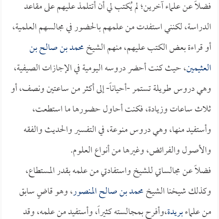
فضلاً عن علماء آخرين؛ لم يُكتب لي أن أتتلمذ عليهم على مقاعد
الدراسة، لكنني استفدت من علمهم بالحضور في مجالسهم العلمية،
أو قراءة بعض الكتب عليهم، منهم الشيخ
محمد بن صالح بن
العثيمين
، حيث كنت أحضر دروسه اليومية في الإجازات الصيفية،
وهي دروس طويلة تستمر -أحياناً- إلى أكثر من ساعتين ونصف، أو
ثلاث ساعات وزيادة، فكنت أحاول حضورها ما استطعت،
وأستفيد منها، وهي دروس منوعة، في التفسير والحديث والفقه
والأصول والفرائض، وغيرها من أنواع العلوم.
فضلاً عن مجالساتي للشيخ واستفادتي من علمه بقدر المستطاع،
وكذلك شيخنا الشيخ
محمد بن صالح المنصور
، وهو قاضٍ سابق
من علماء
بريدة
،وأفرح بمجالسته كثيراً، وأستفيد من علمه، وقد