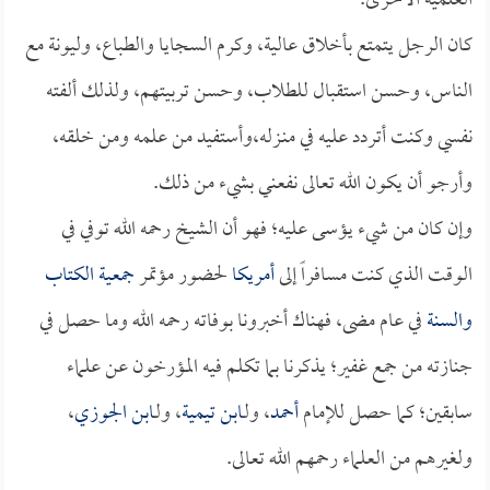
العلمية الأخرى.
كان الرجل يتمتع بأخلاق عالية، وكرم السجايا والطباع، وليونة مع
الناس، وحسن استقبال للطلاب، وحسن تربيتهم، ولذلك ألفته
نفسي وكنت أتردد عليه في منـزله،وأستفيد من علمه ومن خلقه،
وأرجو أن يكون الله تعالى نفعني بشيء من ذلك.
وإن كان من شيء يؤسى عليه؛ فهو أن الشيخ رحمه الله توفي في
الوقت الذي كنت مسافراً إلى
أمريكا
لحضور مؤتمر
جمعية الكتاب
والسنة
في عام مضى، فهناك أخبرونا بوفاته رحمه الله وما حصل في
جنازته من جمع غفير؛ يذكرنا بما تكلم فيه المؤرخون عن علماء
سابقين؛ كما حصل للإمام
أحمد
، ولـ
ابن تيمية
، ولـ
ابن الجوزي
،
ولغيرهم من العلماء رحمهم الله تعالى.