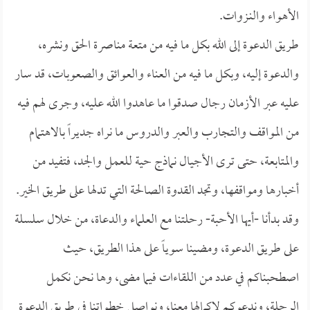
الأهواء والنـزوات.
طريق الدعوة إلى الله بكل ما فيه من متعة مناصرة الحق ونشره،
والدعوة إليه، وبكل ما فيه من العناء والعوائق والصعوبات، قد سار
عليه عبر الأزمان رجال صدقوا ما عاهدوا الله عليه، وجرى لهم فيه
من المواقف والتجارب والعبر والدروس ما نراه جديراً بالاهتمام
والمتابعة، حتى ترى الأجيال نماذج حية للعمل والجد، فتفيد من
أخبارها ومواقفها، وتجد القدوة الصالحة التي تدلها على طريق الخير.
وقد بدأنا -أيها الأحبة- رحلتنا مع العلماء والدعاة، من خلال سلسلة
على طريق الدعوة، ومضينا سوياً على هذا الطريق، حيث
اصطحبناكم في عدد من اللقاءات فيما مضى، وها نحن نكمل
الرحلة، وندعوكم لإكمالها معنا، ونواصل خطواتنا في طريق الدعوة