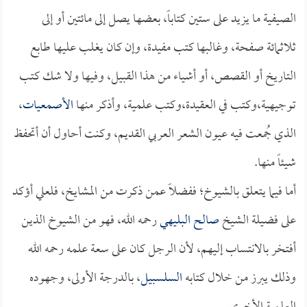
الصيفية ما يزيد على ستين كتاباً، بعضها يصل إلى مائتين أو إلى
ثلاثمائة صفحة، وغالبها كتب مفيدة، وإن كان يغلب عليها طابع
التاريخ أو القصص، أو أشياء من هذا القبيل، وفيها ولا شك كتب
توجيهية،وكتب في العقيدة،وكتب علمية، وأذكر منها
الأصمعيات
،
الذي جُمعت فيه عيون الشعر العربي القديم، وكنت أحاول أن أتحفظ
شيئاً منها.
أما فيما يتعلق بالشيوخ؛ ففضلاً عمن ذكرت من المشايخ، فلعلي أؤكد
على فضيلة الشيخ
صالح البليهي
رحمه الله، فهو من الشيوخ الذين
أفتخر بالانتساب إليهم، لأن الرجل كان على سعة علمه رحمه الله
وذلك يبرز من خلال كتابه
السلسبيل
، بالدرجة الأولى، وجهوده