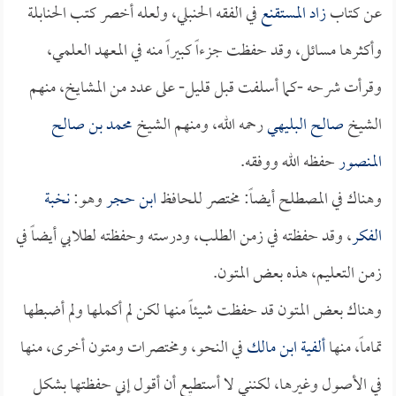
عن كتاب
زاد المستقنع
في الفقه الحنبلي، ولعله أخصر كتب الحنابلة
وأكثرها مسائل، وقد حفظت جزءاً كبيراً منه في المعهد العلمي،
وقرأت شرحه -كما أسلفت قبل قليل- على عدد من المشايخ، منهم
الشيخ
صالح البليهي
رحمه الله، ومنهم الشيخ
محمد بن صالح
المنصور
حفظه الله ووفقه.
وهناك في المصطلح أيضاً: مختصر للحافظ
ابن حجر
وهو:
نخبة
الفكر
، وقد حفظته في زمن الطلب، ودرسته وحفظته لطلابي أيضاً في
زمن التعليم، هذه بعض المتون.
وهناك بعض المتون قد حفظت شيئاً منها لكن لم أكملها ولم أضبطها
تماماً، منها
ألفية ابن مالك
في النحو، ومختصرات ومتون أخرى، منها
في الأصول وغيرها، لكنني لا أستطيع أن أقول إني حفظتها بشكل