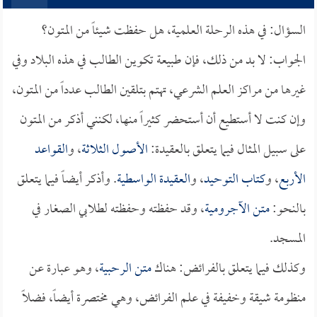
السؤال: في هذه الرحلة العلمية، هل حفظت شيئاً من المتون؟
الجواب: لا بد من ذلك، فإن طبيعة تكوين الطالب في هذه البلاد وفي
غيرها من مراكز العلم الشرعي، تهتم بتلقين الطالب عدداً من المتون،
وإن كنت لا أستطيع أن أستحضر كثيراً منها، لكنني أذكر من المتون
على سبيل المثال فيما يتعلق بالعقيدة:
الأصول الثلاثة
، و
القواعد
الأربع
، و
كتاب التوحيد
، و
العقيدة الواسطية
. وأذكر أيضاً فيما يتعلق
بالنحو:
متن الآجرومية
، وقد حفظته وحفظته لطلابي الصغار في
المسجد.
وكذلك فيما يتعلق بالفرائض: هناك
متن الرحبية
، وهو عبارة عن
منظومة شيقة وخفيفة في علم الفرائض، وهي مختصرة أيضاً، فضلاً