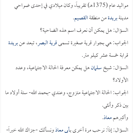
مواليد عام (1375هـ) تقريباً، وكان ميلادي في إحدى ضواحي
مدينة
بريدة
من منطقة
القصيم
.
السؤال: هل يمكن أن نعرف اسم هذه الضاحية؟
الجواب: هي بجوار قرية صغيرة تسمى
قرية البصر
، تبعد عن
بريدة
قرابة خمسة عشر كيلو متر.
السؤال: شيخ
سلمان
هل يمكن معرفة الحالة الاجتماعية، وعدد
الأولاد؟
الجواب: الحالة الاجتماعية متزوج، وعندي -بحمد الله- ستة أولاد ما
بين ذكر وأنثى.
وأكبرهم
معاذ
.
السؤال: إذاً: نرحب مرة أخرى بـ
أبي معاذ
ونسألك -جزاك الله خيراً-