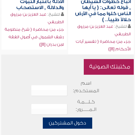
اتباع خطوات الشيطان
الأدلة باعتبار الثبوت
, قوله تعالى: ( يا أيها
والدلالة , الاستصحاب
الناس كلوا مما في الأرض
للشيخ:
عبد العزيز بن مرزوق
حلالاً طيباً.. )
الطريفي
للشيخ:
عبد العزيز بن مرزوق
جزء من محاضرة ( شرح منظومة
الطريفي
رشف الشمول في أصول الفقه
جزء من محاضرة ( تفسير آيات
لابن بدران [8])
الأحكام [8])
مكتبتك الصوتية
اسم
المستخدم:
كـلـــمـة
الـمـــــرور:
دخول المشتركين