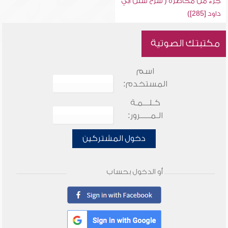
جزء من محاضرة ( شرح سنن أبي
داود [285])
مكتبتك الصوتية
اسم
المستخدم:
كـلـــمـة
الـمـــــرور:
دخول المشتركين
أو الدخول بحساب