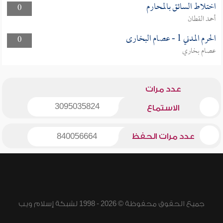
اختلاط السائق بالمحارم
0
أحمد القطان
الحرم المدني 1 - عصام البخارى
0
عصام بخاري
عدد مرات
3095035824
الاستماع
عدد مرات الحفظ
840056664
جميع الحقوق محفوظة © 2026 - 1998 لشبكة إسلام ويب