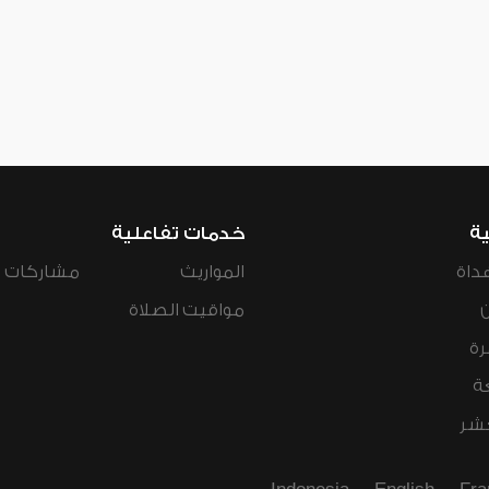
ية
خدمات تفاعلية
داة
المواريث
مشاركات ال
مواقيت الصلاة
رة
ة
عشر