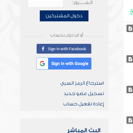
الـمـــــرور:
دخول المشتركين
أو الدخول بحساب
استرجاع الرمز السري
تسجيل عضو جديد
إعادة تفعيل حساب
البث المباشر