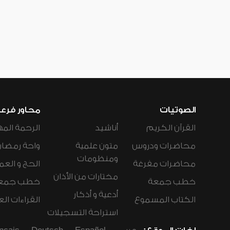
الصوتيات
محاور فرع
القرآن الكريم
أناشيد
الرحمة المه
محاضرات ودروس
متون علمية
واحة رمضان
ومنظومات
محاضرات مفرغة
الحج و العم
مختارات من الأذان
خطب جمعة
خطب جمع
أدعية و أذكار
الكتاب المسموع
القراءات ال
استراحة التسجيلات