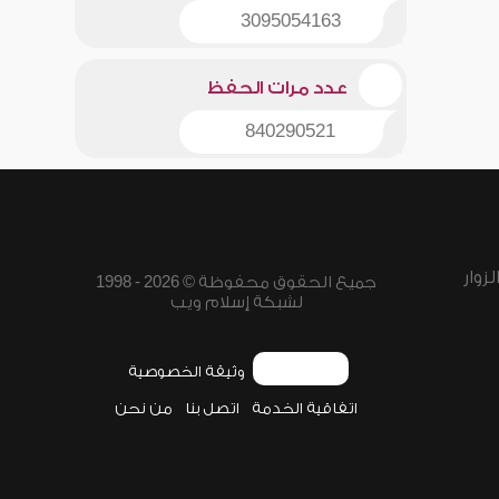
3095054163
عدد مرات الحفظ
840290521
زوار
جميع الحقوق محفوظة © 2026 - 1998
لشبكة إسلام ويب
وثيقة الخصوصية
اتفاقية الخدمة
اتصل بنا
من نحن