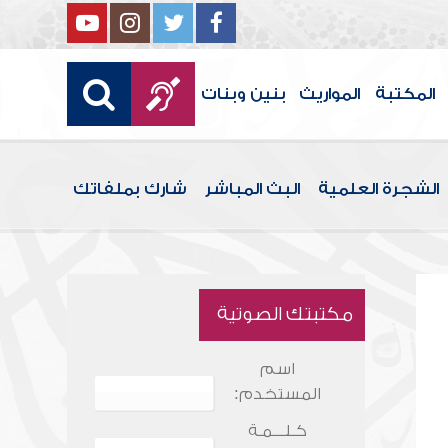
المكتبة
المواريث
بنين وبنات
الشجرة العلمية
البث المباشر
شارك بملفاتك
مكتبتك الصوتية
اسم
المستخدم:
كـلـــمـة