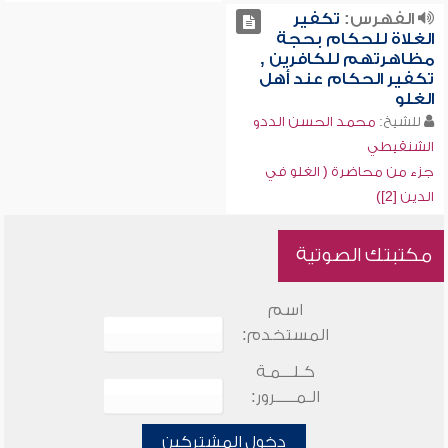
الفهرس:
تكفير
الغلاة للحكام بحجة
مظاهرتهم للكافرين ,
تكفير الحكام عند أهل
الغلو
للشيخ:
محمد الحسن الددو
الشنقيطي
جزء من محاضرة ( الغلو في
الدين [2])
مكتبتك الصوتية
اسم
المستخدم:
كـلـــمـة
الـمـــــرور:
دخول المشتركين