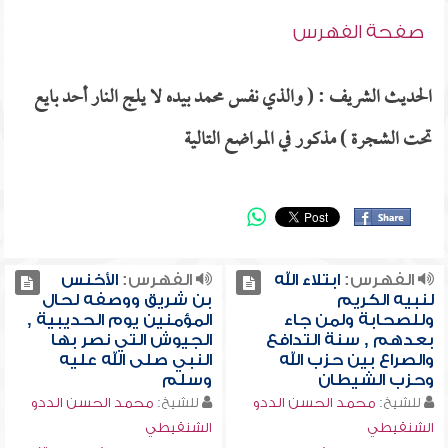
صفحة الفهرس
الحديث الشريف : ( والذي نفس محمد بيده لا يلج النار أحد بايع
تحت الشجرة ) مذكور في المواضع التالية
الفهرس:
ابتلاء الله
الفهرس:
الأخنس
لنبيه الكريم
بن شريق ووصفه لحال
وللصحابة ولمن جاء
المؤمنين يوم الحديبية ,
بعدهم , سنة التدافع
الجيوش التي نصر بها
والصراع بين حزب الله
النبي صلى الله عليه
وحزب الشيطان
وسلم
للشيخ:
محمد الحسن الددو
للشيخ:
محمد الحسن الددو
الشنقيطي
الشنقيطي