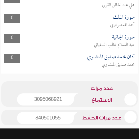
علي عبد الخالق القرني
سورة الملك
0
أحمد المعصراوي
سورة الجاثية
0
عبد السلام غالب السفياني
أذان محمد صديق المنشاوي
0
محمد صديق المنشاوي
عدد مرات
3095068921
الاستماع
عدد مرات الحفظ
840501055