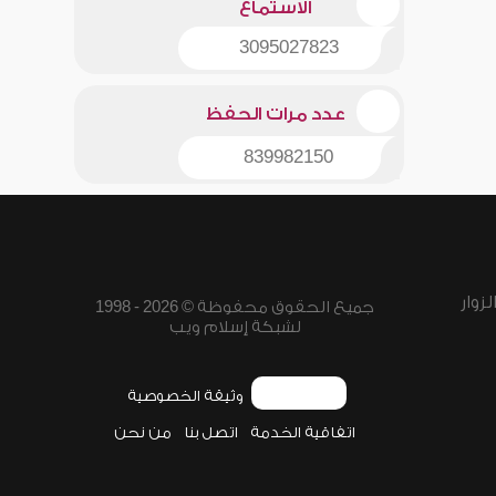
الاستماع
3095027823
عدد مرات الحفظ
839982150
زوار
جميع الحقوق محفوظة © 2026 - 1998
لشبكة إسلام ويب
وثيقة الخصوصية
اتفاقية الخدمة
اتصل بنا
من نحن