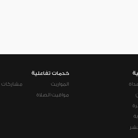
ية
خدمات تفاعلية
داة
المواريث
مشاركات ال
مواقيت الصلاة
رة
ة
عشر