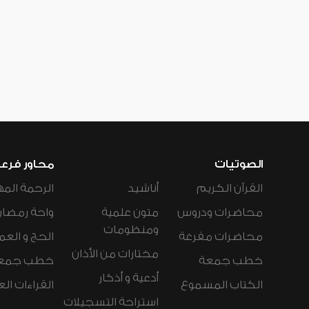
الصوتيات
محاور فرع
القرآن الكريم
أناشيد
الرحمة المه
محاضرات ودروس
متون علمية
واحة رمضان
ومنظومات
محاضرات مفرغة
الحج و العم
مختارات من الأذان
خطب جمعة
خطب جمع
أدعية و أذكار
الكتاب المسموع
القراءات ال
استراحة التسجيلات