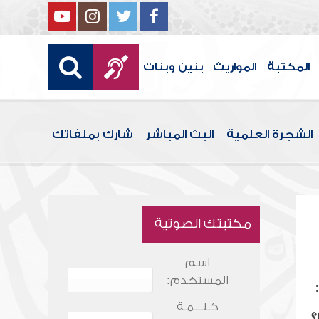
المكتبة
المواريث
بنين وبنات
الشجرة العلمية
البث المباشر
شارك بملفاتك
مكتبتك الصوتية
اسم
المستخدم:
كـلـــمـة