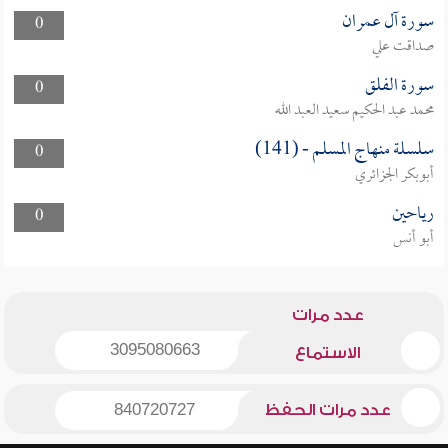
سورة آل عمران
0
صداقت علي
سورة الفلق
0
محمد عبد الحكيم سعيد العبد الله
سلسلة منهاج المسلم - (141)
0
أبوبكر الجزائري
رياحين
0
أبو أنس
عدد مرات
3095080663
الاستماع
عدد مرات الحفظ
840720727