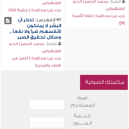
للشيخ:
محمد الحسن الددو
الشنقيطي
الشنقيطي
جزء من محاضرة ( خشية الله)
جزء من محاضرة ( فقه الأسرة
الفهرس:
تذكر أن
[6])
البشر لا يملكون
لأنفسهم ضراً ولا نفعاً ,
وسائل تحقيق الصبر
للشيخ:
محمد الحسن الددو
الشنقيطي
جزء من محاضرة ( الصبر في
الابتلاء والمحن)
مكتبتك الصوتية
اسم
المستخدم:
كـلـــمـة
الـمـــــرور: