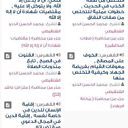
التخلص من صفة
الثاني: أن لا يدعى إلا
الكذب في الحديث ,
الله، ولا يتوكل إلا عليه ,
خطوات عملية للتخلص
مقتضيات شهادة أن لا إله
من صفات النفاق
إلا الله
للشيخ:
محمد الحسن الددو
للشيخ:
محمد الحسن الددو
الشنقيطي
الشنقيطي
جزء من محاضرة ( صفات
جزء من محاضرة ( مقتضيات
المنافقين)
شهادة أن لا إله إلا الله)
الفهرس:
الخوف
الفهرس:
القنوت
على المصالح ,
في الصبح , تابع
معوقات القيام بفريضة
مندوبات الصلاة
الجهاد وكيفية التخلص
للشيخ:
محمد الحسن الددو
منها
الشنقيطي
للشيخ:
محمد الحسن الددو
جزء من محاضرة ( متن ابن عاشر
الشنقيطي
[12])
جزء من محاضرة ( مكانة
الفهرس:
إقامة
الجهاد)
الإنسان للدين في
خاصة نفسه , إقامة الدين
في المجال الدعوي
ومقتضياته