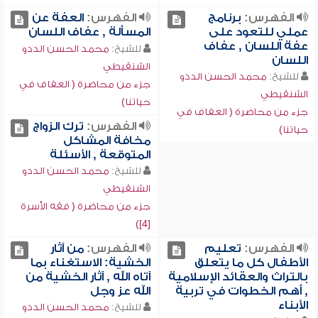
الفهرس:
برنامج
الفهرس:
العفة عن
عملي للتعود على
المسألة , عفاف اللسان
عفة اللسان , عفاف
للشيخ:
محمد الحسن الددو
اللسان
الشنقيطي
للشيخ:
محمد الحسن الددو
جزء من محاضرة ( العفاف في
الشنقيطي
حياتنا)
جزء من محاضرة ( العفاف في
الفهرس:
ترك الزواج
حياتنا)
مخافة المشاكل
المتوقعة , الأسئلة
للشيخ:
محمد الحسن الددو
الشنقيطي
جزء من محاضرة ( فقه الأسرة
[4])
الفهرس:
تعليم
الفهرس:
من آثار
الأطفال كل ما يتعلق
الخشية: الاستغناء بما
بالتراث والعقائد الإسلامية
آتاه الله , آثار الخشية من
, أهم الخطوات في تربية
الله عز وجل
الأبناء
للشيخ:
محمد الحسن الددو