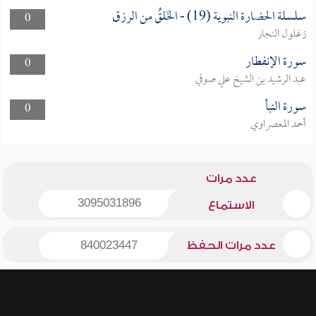
سلسلة الحضارة النبوية (19) - الخَلقُ من الرزق
0
زغلول النجار
سورة الإنفطار
0
عبد الرشيد بن الشيخ علي صوفي
سورة النبأ
0
أحمد المعصراوي
عدد مرات
3095031896
الاستماع
عدد مرات الحفظ
840023447