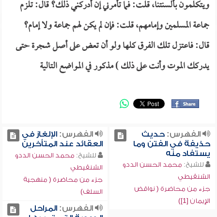
ويتكلمون بألسنتنا، قلت: فما تأمرني إن أدركني ذلك؟ قال: تلزم
جماعة المسلمين وإمامهم، قلت: فإن لم يكن لهم جماعة ولا إمام؟
قال: فاعتزل تلك الفرق كلها ولو أن تعض على أصل شجرة حتى
يدركك الموت وأنت على ذلك ) مذكور في المواضع التالية
الفهرس:
حديث
الفهرس:
الإلغاز في
حذيفة في الفتن وما
العقائد عند المتأخرين
يستفاد منه
للشيخ:
محمد الحسن الددو
للشيخ:
محمد الحسن الددو
الشنقيطي
الشنقيطي
جزء من محاضرة ( منهجية
جزء من محاضرة ( نواقض
السلف)
الإيمان [1])
الفهرس:
المراحل